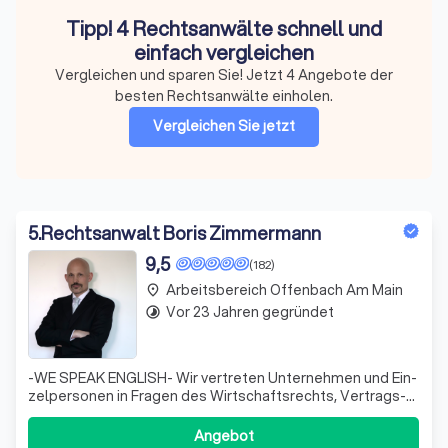
Tipp! 4 Rechtsanwälte schnell und
einfach vergleichen
Vergleichen und sparen Sie! Jetzt 4 Angebote der
besten Rechtsanwälte einholen.
Vergleichen Sie jetzt
5
.
Rechtsanwalt Boris Zimmermann
9,5
(182)
Arbeitsbereich Offenbach Am Main
place
Vor 23 Jahren gegründet
timelapse
-WE SPEAK ENGLISH- Wir ver­tre­ten Un­ter­neh­men und Ein­
zel­per­so­nen in Fra­gen des Wirt­schafts­rechts, Ver­trags­
rechts, Mahn­we­sens und der Schul­den­be­rei­ni­gung. Ein
be­son­de­rer Schwer­punkt liegt auf in­ter­na­tio­na­len Be­zie­
Angebot