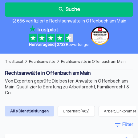
Suche
search
656 verifizierte Rechtsanwälte in Offenbach am Main
verified_user
Hervorragend
|
2733
Bewertungen
Trustlocal
Rechtsanwälte
Rechtsanwälte in Offenbach am Main
arrow_forward_ios
arrow_forward_ios
Rechtsanwälte in Offenbach am Main
Von Experten geprüft: Die besten Anwälte in Offenbach am
Main. Qualifizierte Beratung zu Arbeitsrecht, Familienrecht &
Co.
Alle Dienstleistungen
Unterhalt
(
482
)
Arbeit, Einkommen 
filter_list
Filter