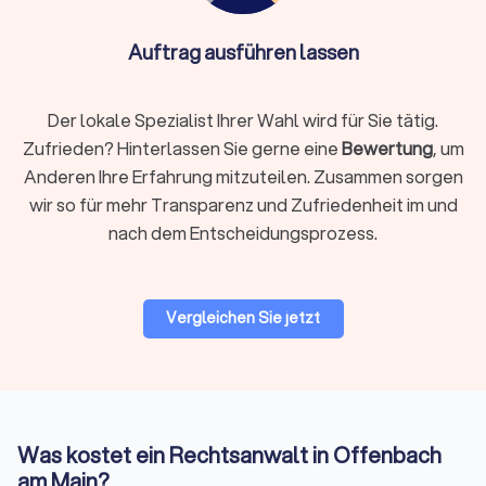
Rechtsgebiet identifizieren
Auftrag ausführen lassen
Definieren Sie klar, welches Rechtsgebiet betroffen ist.
Arbeitsrecht, Familienrecht, Mietrecht, Strafrecht und andere
Bereiche erfordern jeweils spezialisiertes Wissen. Ein
Der lokale Spezialist Ihrer Wahl wird für Sie tätig.
Fachanwalt hat zusätzliche Qualifikationen und
Zufrieden? Hinterlassen Sie gerne eine
Bewertung
, um
nachgewiesene Erfahrung in seinem Gebiet.
Anderen Ihre Erfahrung mitzuteilen. Zusammen sorgen
wir so für mehr Transparenz und Zufriedenheit im und
Regionale oder überregionale Suche
nach dem Entscheidungsprozess.
Für viele Mandate ist ein Anwalt in Ihrer Nähe praktisch,
insbesondere wenn persönliche Treffen oder
Gerichtstermine vor Ort anstehen. Bei hochspezialisierten
Vergleichen Sie jetzt
Fragen kann auch ein überregionaler Experte sinnvoll sein, da
viel Kommunikation heute digital abläuft.
Bewertungen prüfen
Was kostet ein Rechtsanwalt in Offenbach
Bei Trustlocal finden Sie alle relevanten Bewertungen
gebündelt an einem Ort. Wir sammeln
am Main?