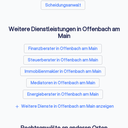
Mahnungen, Gerichtsbescheide etc.)
Scheidungsanwalt
Chronologische Übersicht der Ereignisse
Korrespondenz mit der Gegenseite
Weitere Dienstleistungen in Offenbach am
Beweismittel (E-Mails, Fotos, Zeugenaussagen)
Main
Ihre konkreten Fragen und Ziele
Finanzberater in Offenbach am Main
Diese Fragen sollten Sie stellen
Steuerberater in Offenbach am Main
Immobilienmakler in Offenbach am Main
✓
Haben Sie Erfahrung mit ähnlichen Fällen?
Mediatoren in Offenbach am Main
✓
Energieberater in Offenbach am Main
Wie schätzen Sie meine Erfolgsaussichten ein?
Weitere Dienste in Offenbach am Main anzeigen
add
✓
Welche Strategie empfehlen Sie?
✓
Mit welchen Kosten muss ich insgesamt rechnen
Rechtsanwälte an anderen Orten