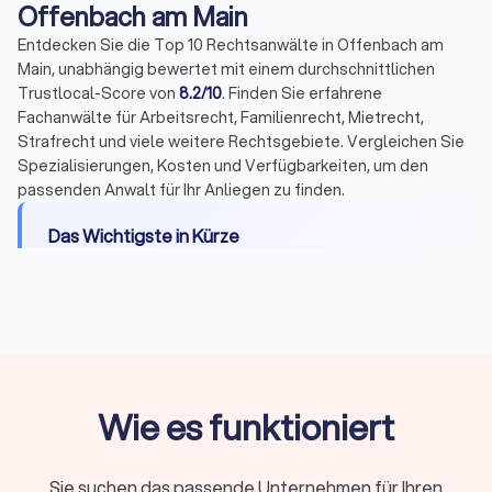
Offenbach am Main
Entdecken Sie die Top 10 Rechtsanwälte in Offenbach am
Main, unabhängig bewertet mit einem durchschnittlichen
Trustlocal-Score von
8.2/10
. Finden Sie erfahrene
Fachanwälte für Arbeitsrecht, Familienrecht, Mietrecht,
Strafrecht und viele weitere Rechtsgebiete. Vergleichen Sie
Spezialisierungen, Kosten und Verfügbarkeiten, um den
passenden Anwalt für Ihr Anliegen zu finden.
Das Wichtigste in Kürze
Wann Sie einen Anwalt brauchen:
Bei Fristen,
komplexen Fällen, Gerichtsverfahren oder hohen
Risiken
Erstberatung:
Gesetzlich begrenzt auf maximal
226,10 Euro, viele Kanzleien bieten 15-20 Minuten
Wie es funktioniert
kostenlos
Fachanwalt:
24 Spezialisierungen in Deutschland,
nachgewiesene Expertise durch Fortbildungen
Sie suchen das passende Unternehmen für Ihren