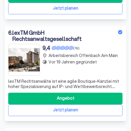
hun­gen: Wir be­glei­ten Man­dan­ten aus Deutsch­land
Jetzt planen
6
.
lexTM GmbH
Rechtsanwaltsgesellschaft
9,4
(76)
Arbeitsbereich Offenbach Am Main
place
Vor 19 Jahren gegründet
timelapse
lexTM Rechtsanwälte ist eine agile Boutique-Kanzlei mit
hoher Spezialisierung auf IP- und Wettbewerbsrecht.
Unser Team betreut Mandanten unterschiedlicher
Branchen und Größen, von kleinen, innovativen Start-ups
Angebot
bis zu internationalen, börsennotierten Konzernen. Der
Schwerpunkt unserer Arbeit liegt h
Jetzt planen