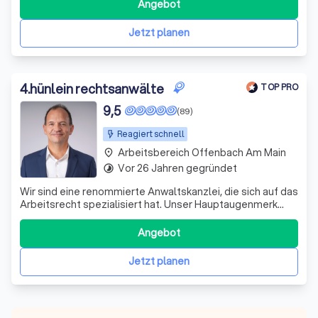
und blicke auf eine mehr als 20-jährige Berufserfahrung
Angebot
zurück. Meine Erfahrung und Expertise ermöglichen es mir,
Ihnen in dies
Jetzt planen
4
.
hünlein rechtsanwälte
TOP PRO
9,5
(89)
Reagiert schnell
Arbeitsbereich Offenbach Am Main
place
Vor 26 Jahren gegründet
timelapse
Wir sind eine renommierte Anwaltskanzlei, die sich auf das
Arbeitsrecht spezialisiert hat. Unser Hauptaugenmerk
liegt auf der Beendigung von Arbeitsverhältnissen,
einschließlich Kündigungen und Aufhebungsverträgen
Angebot
sowie den damit verbundenen Folgevereinbarungen
hinsichtlich Abwicklung und Abfindunge
Jetzt planen