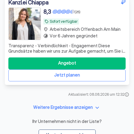
Kanzlei Chiappa
8,3
(25)
Sofort verfügbar
local_offer
Arbeitsbereich Offenbach Am Main
place
Vor 6 Jahren gegründet
timelapse
Transparenz - Verbindlichkeit - Engagement Diese
Grundsätze haben wir uns zur Aufgabe gemacht, um Sie in
allen rechtlichen Angelegenheiten vertrauensvoll zu
beraten und zu vertreten. Die Kanzlei Chiappa befindet
Angebot
sich in Bodenheim bei Mainz in Rheinland-Pfalz und ist in
den Bereichen Erbrecht, Verke
Jetzt planen
Aktualisiert: 08.08.2026 um 12:32
info
keyboard_arrow_down
Weitere Ergebnisse anzeigen
Ihr Unternehmen nicht in der Liste?