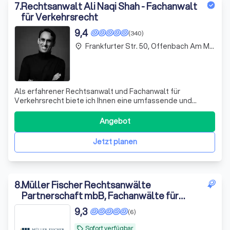
7
.
Rechtsanwalt Ali Naqi Shah - Fachanwalt
für Verkehrsrecht
9,4
(340)
Frankfurter Str. 50, Offenbach Am Main
place
Als erfahrener Rechtsanwalt und Fachanwalt für
Verkehrsrecht biete ich Ihnen eine umfassende und
kompetente Rechtsberatung. Mit meiner langjährigen
Erfahrung und meinem Fachwissen bin ich in der Lage, Sie
Angebot
in allen Fragen des Verkehrsrechts zu unterstützen. Dabei
lege ich großen Wert auf eine individ
Jetzt planen
8
.
Müller Fischer Rechtsanwälte
Partnerschaft mbB, Fachanwälte für
Steuerrecht und Strafrecht
9,3
(6)
Sofort verfügbar
local_offer