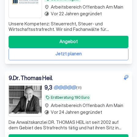
Arbeitsbereich Offenbach Am Main
place
Vor 22 Jahren gegründet
timelapse
Unsere Kompetenz: Steuerrecht, Steuer- und
Wirtschaftsstrafrecht. Wir sind Fachanwälte für
Steuerrecht und Strafrecht und beraten an der
Schnittstelle zwischen Steuerrecht und Steuerstrafrecht.
Angebot
Jetzt planen
9
.
Dr. Thomas Heil
9,3
(11)
Erstberatung 190 Euro
local_offer
Arbeitsbereich Offenbach Am Main
place
Vor 24 Jahren gegründet
timelapse
Die Anwaltskanzlei DR. THOMAS HEIL ist seit 2002 auf
dem Gebiet des Strafrechts tätig und hat ihren Sitz in
Frankfurt am Main. Unser Arbeitsspektrum umfasst alle