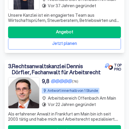
Vor 37 Jahren gegründet
timelapse
Unsere Kanzlei ist ein engagiertes Team aus
Wirtschaftsprüfern, Steuerberatern, Betriebswirten und
Fachanwälten. Seit 1995 unterstützen wir unsere
Mandanten erfolgreich in schwierigen Finanzsituationen.
Angebot
Wir sehen uns nicht nur als Ansprechpartner, sondern auch
als Ratgeber und Umsetzer von Lösungen.
Jetzt planen
3
.
Rechtsanwaltskanzlei Dennis
TOP
PRO
Dörfler, Fachanwalt für Arbeitsrecht
9,8
(76)
Antwort innerhalb von 1 Stunde
Arbeitsbereich Offenbach Am Main
place
Vor 22 Jahren gegründet
timelapse
Als erfahrener Anwalt in Frankfurt am Main bin ich seit
2003 tätig und habe mich auf Arbeitsrecht spezialisiert.
Seit vielen Jahren bin ich auch Fachanwalt für Arbeitsrecht