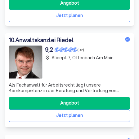
Bereiche des Straf- und Ordnungswidrigkeitenrechts
Angebot
einschließlich des Wirtschafts- und Steuerstrafrechts.
Unsere Kanzlei bietet eine quali
Jetzt planen
10
.
Anwaltskanzlei Riedel
9,2
(92)
Alicepl. 7, Offenbach Am Main
place
Als Fachanwalt für Arbeitsrecht liegt unsere
Kernkompetenz in der Beratung und Vertretung von
Arbeitnehmern, Managern und Betriebsräten in allen
Fragen des individuellen und kollektiven Arbeitsrechts.
Angebot
Wir sind spezialisiert auf Kündigungsfälle und streben
stets eine angemessene Abfindung für unsere
Jetzt planen