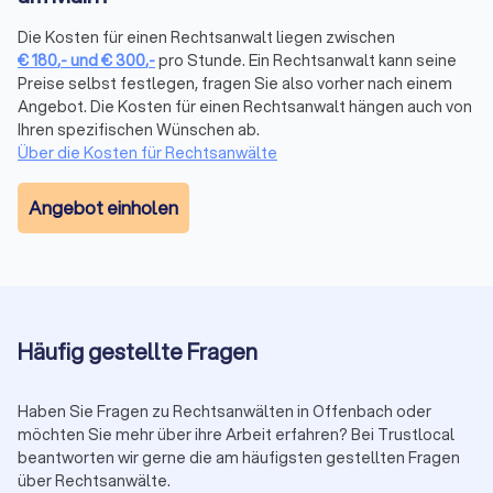
Mandantenbewertungen von verschiedenen Plattformen und
fassen sie in einem übersichtlichen Trustlocal Score
Die Kosten für einen Rechtsanwalt liegen zwischen
€
180
,-
und
€
300
,-
pro Stunde. Ein Rechtsanwalt kann seine
zusammen. So sehen Sie auf einen Blick, wie andere
Preise selbst festlegen, fragen Sie also vorher nach einem
Mandanten die Kommunikation, Erfolgsquote und Betreuung
Angebot. Die Kosten für einen Rechtsanwalt hängen auch von
bewerten, ohne verschiedene Websites durchsuchen zu
Ihren spezifischen Wünschen ab.
müssen.
Über die Kosten für Rechtsanwälte
Angebot einholen
Erstberatung nutzen
Viele Anwälte bieten eine Erstberatung an, um Ihren Fall zu
besprechen. Diese ist gesetzlich auf maximal 190 € (in 2025)
plus Mehrwertsteuer (insgesamt 226,10 €) begrenzt. Einige
Kanzleien bieten auch kostenlose Kurzgespräche (15-20
Minuten) an. Nutzen Sie diese Gelegenheit, um die
Häufig gestellte Fragen
Kompetenz und das persönliche Auftreten des Anwalts zu
prüfen.
Haben Sie Fragen zu Rechtsanwälten in Offenbach oder
möchten Sie mehr über ihre Arbeit erfahren? Bei Trustlocal
Auf Transparenz und Kommunikation achten
beantworten wir gerne die am häufigsten gestellten Fragen
über Rechtsanwälte.
Ein guter Anwalt erklärt verständlich, wie er Ihren Fall