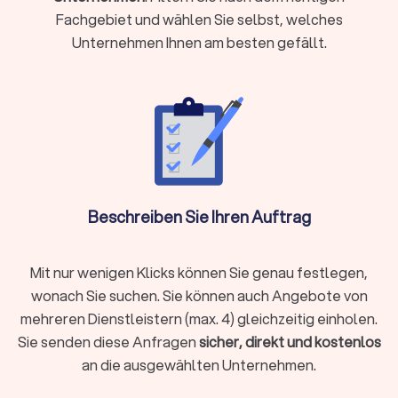
erfordert
Fachgebiet und wählen Sie selbst, welches
Sie eine gerichtliche Vertretung brauchen oder eine Klage
Unternehmen Ihnen am besten gefällt.
ansteht
Sie einen Vertrag prüfen oder aufsetzen möchten (etwa
Mietvertrag, Kaufvertrag oder Arbeitsvertrag)
Ihr Anliegen mit hohen finanziellen oder persönlichen
Risiken verbunden ist
Sie Ihre Rechte gegenüber Behörden, Arbeitgebern oder
anderen Parteien aktiv durchsetzen wollen
Beschreiben Sie Ihren Auftrag
Holen Sie rechtzeitig juristischen Rat ein, damit Sie Fehler
vermeiden und Ihre Position stärken.
Mit nur wenigen Klicks können Sie genau festlegen,
wonach Sie suchen. Sie können auch Angebote von
Welche Aufgaben übernehmen
mehreren Dienstleistern (max. 4) gleichzeitig einholen.
Rechtsanwälte?
Sie senden diese Anfragen
sicher, direkt und kostenlos
Rechtsanwälte sind weit mehr als Verteidiger vor Gericht. Sie
an die ausgewählten Unternehmen.
begleiten Sie in vielen Lebenssituationen und übernehmen
unterschiedliche Aufgaben: