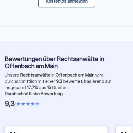
Kostenlos anmelden
Bewertungen über Rechtsanwälte in
Offenbach am Main
Unsere
Rechtsanwälte
in
Offenbach am Main
wird
durchschnittlich mit einer
9,3
bewertet, basierend auf
insgesamt
17.710
aus
15
Quellen
Durchschnittliche Bewertung
9,3
•
star
star
star
star
star_half