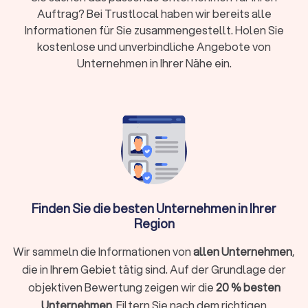
Kosten:
RVG-Gebühren, Stundensätze (180-350
Auftrag? Bei Trustlocal haben wir bereits alle
Euro) oder Pauschalpreise je nach Fall
Informationen für Sie zusammengestellt. Holen Sie
kostenlose und unverbindliche Angebote von
Rechtsschutz:
Prüfen Sie Versicherungsschutz
Unternehmen in Ihrer Nähe ein.
oder Prozesskostenhilfe bei geringem
Einkommen
Wann brauche ich überhaupt einen
Rechtsanwalt?
Sie müssen nicht bei jedem rechtlichen Anliegen sofort einen
Anwalt einschalten. Bei kleineren Fragen hilft oftmals die
Finden Sie die besten Unternehmen in Ihrer
Erstberatung bei einer Verbraucherzentrale oder eine
Region
gezielte Online-Recherche. Ein Rechtsanwalt unterstützt Sie
ganz gezielt, wenn:
Wir sammeln die Informationen von
allen Unternehmen
,
Sie kurzfristig eine Frist wahren müssen (zum Beispiel bei
die in Ihrem Gebiet tätig sind. Auf der Grundlage der
einer Kündigungsschutzklage innerhalb von drei Wochen)
objektiven Bewertung zeigen wir die
20 % besten
Ihr Fall rechtlich komplex ist und spezielles Fachwissen
Unternehmen
. Filtern Sie nach dem richtigen