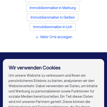
Immobilienmakler in Marburg
Immobilienmakler in Gießen
Immobilienmakler in Lich
Immobilienmakler in Stadtallendorf
Mehr Orte anzeigen
add
Immobilienmakler in Pohlheim
Immobilienmakler in Linden (Hessen)
Immobilienmakler in Gladenbach
Wir verwenden Cookies
Immobilienmakler in Langgöns
Um unsere Website zu verbessern und Ihnen ein
Die besten Unternehmen für Sie
persönlicheres Erlebnis zu bieten, analysieren wir den
Immobilienmakler in Berlin
Websiteverkehr. Dabei verwenden wir Daten, um Inhalte
info@trustlocal.de
und Werbung zu personalisieren sowie Funktionen für
Immobilienmakler in Hamburg
soziale Medien bereitzustellen. Ein Teil dieser Daten
wird mit unseren Partnern geteilt. Diese können die
Immobilienmakler in München