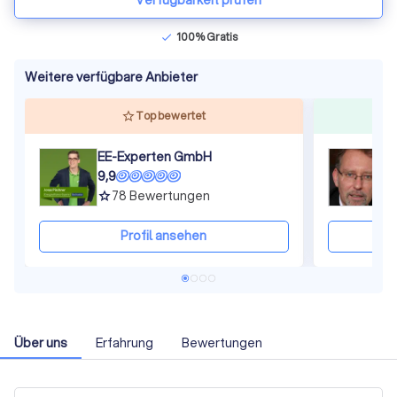
Verfügbarkeit prüfen
100% Gratis
check
Weitere verfügbare Anbieter
Top bewertet
EE-Experten GmbH
9,9
9
78
Bewertungen
grade
gra
Profil ansehen
Über uns
Erfahrung
Bewertungen