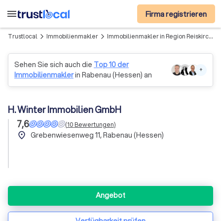
menu
Firma registrieren
Trustlocal
Immobilienmakler
Immobilienmakler in Region Reiskirchen
arrow_forward_ios
arrow_forward_ios
Sehen Sie sich auch die
Top 10 der
+
Immobilienmakler
in Rabenau (Hessen) an
H. Winter Immobilien GmbH
7,6
(
10
Bewertungen
)
place
Grebenwiesenweg 11, Rabenau (Hessen)
Angebot