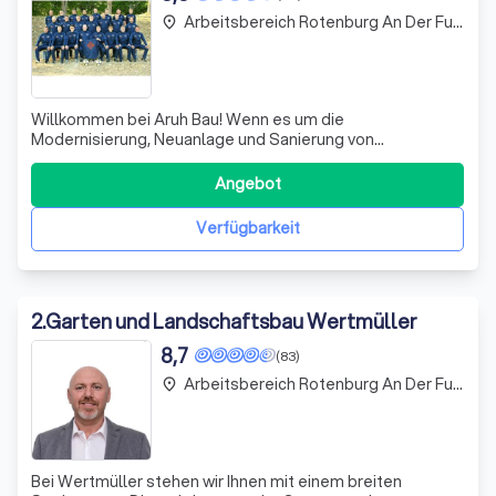
Arbeitsbereich Rotenburg An Der Fulda
place
Willkommen bei Aruh Bau! Wenn es um die
Modernisierung, Neuanlage und Sanierung von
Außenanlagen geht, sind wir Ihre zuverlässigen Partner.
Wir realisieren Ihre Bau- und Gartenprojekte mit höchster
Angebot
Präzision und Leidenschaft. Unsere Expertise umfasst
Naturstein- und Betonsteinpflasterarbeiten, Garte
Verfügbarkeit
2
.
Garten und Landschaftsbau Wertmüller
8,7
(83)
Arbeitsbereich Rotenburg An Der Fulda
place
Bei Wertmüller stehen wir Ihnen mit einem breiten