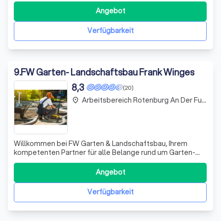
einem Erzeuger von Obst und Gemüse zu einem
Angebot
führenden Anbieter von hochwertigen Pflanzen und
umfassenden Dienstleistungen entwickelt. Unse
Verfügbarkeit
9
.
FW Garten- Landschaftsbau Frank Winges
8,3
(20)
Arbeitsbereich Rotenburg An Der Fulda
place
Willkommen bei FW Garten & Landschaftsbau, Ihrem
kompetenten Partner für alle Belange rund um Garten-
und Landschaftsgestaltung! Wir legen größten Wert auf
einen freundlichen und professionellen Service, denn bei
Angebot
uns steht der Kunde immer an erster Stelle. Unser
engagiertes Team nimmt sich die Zeit,
Verfügbarkeit