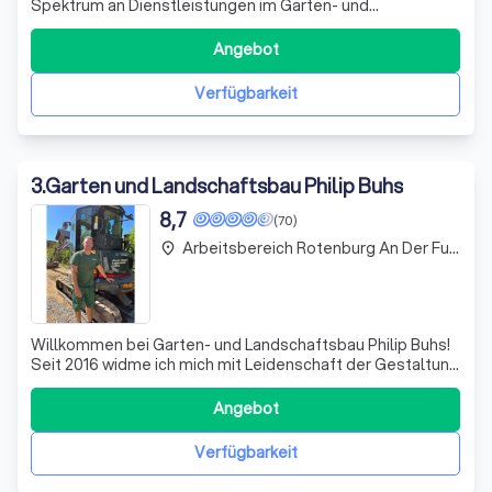
Spektrum an Dienstleistungen im Garten- und
Landschaftsbau zur Seite. Wir zeichnen uns durch unsere
Kompetenz und unser Engagement aus, um Ihre
Angebot
individuellen Projekte von der ersten Planung bis zur
vollständigen Umsetzung zu realisieren. Unser Team b
Verfügbarkeit
3
.
Garten und Landschaftsbau Philip Buhs
8,7
(70)
Arbeitsbereich Rotenburg An Der Fulda
place
Willkommen bei Garten- und Landschaftsbau Philip Buhs!
Seit 2016 widme ich mich mit Leidenschaft der Gestaltung
und Pflege von Gärten und Außenanlagen. Mit einem
modernen Maschinenpark und einem erfahrenen Team
Angebot
bieten wir umfassende Lösungen für private und
öffentliche Auftraggeber. Erdarbeiten, A
Verfügbarkeit