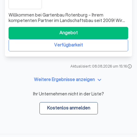
Willkommen bei Gartenbau Rotenburg – Ihrem
kompetenten Partner im Landschaftsbau seit 2009! Wir
haben uns in der Rotenburger Kernstadt stetig vergrößert
und bieten Ihnen erstklassige Gartenbau- und
Angebot
Pflegedienstleistungen für Privatgärten sowie
Gewerbekunden im Umkreis von 60 km an. Mit
Verfügbarkeit
modernsten Ma
Aktualisiert: 08.08.2026 um 15:16
info
keyboard_arrow_down
Weitere Ergebnisse anzeigen
Ihr Unternehmen nicht in der Liste?
Kostenlos anmelden