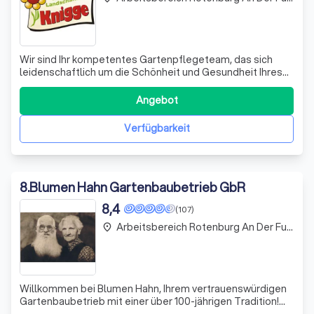
Wir sind Ihr kompetentes Gartenpflegeteam, das sich
leidenschaftlich um die Schönheit und Gesundheit Ihres
Gartens kümmert. Jetzt ist der perfekte Zeitpunkt, um die
Frühjahrspflege zu planen! Wir sorgen dafür, dass Ihr
Angebot
Rasen mit hochwertigem Cuxin Rasendünger optimal
versorgt wird und kümmern uns um
Verfügbarkeit
8
.
Blumen Hahn Gartenbaubetrieb GbR
8,4
(107)
Arbeitsbereich Rotenburg An Der Fulda
place
Willkommen bei Blumen Hahn, Ihrem vertrauenswürdigen
Gartenbaubetrieb mit einer über 100-jährigen Tradition!
Seit unserer Gründung im Jahr 1906 haben wir uns von