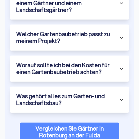
einem Gärtner und einem
ab.
Landschaftsgärtner?
Neuanlage kompletter Gärten
Die Neuanlage eines Gartens umfasst die komplette
Welcher Gartenbaubetrieb passt zu
Verwandlung einer leeren Fläche in einen lebendigen,
meinem Projekt?
nutzbaren Garten: modellierte Höhen, definierte
Aufenthaltsbereiche, harmonisch aufeinander abgestimmte
Pflanzen und Materialien sowie die Technik, die alles
Worauf sollte ich bei den Kosten für
zuverlässig funktionieren lässt.
einen Gartenbaubetrieb achten?
Ideal für:
Neubauten oder komplette Umgestaltungen.
Was gehört alles zum Garten- und
Landschaftsbau?
Notdienst bei Sturmschäden
Ein Gartenbau-Notdienst sichert gefährdete Bäume, entfernt
Äste und repariert beschädigte Bereiche nach Unwettern.
Unwetter treffen Regionen unterschiedlich. Ein
Vergleichen Sie Gärtner in
Gartenbaubetrieb aus Rotenburg an der Fulda kennt typische
Rotenburg an der Fulda