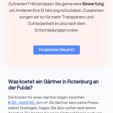
Rasen als Ansaat oder Rollrasen.
Zufrieden? Hinterlassen Sie gerne eine
Bewertung
,
Die Auswahl standortgerechter Pflanzen hängt stark von
um Anderen Ihre Erfahrung mitzuteilen. Zusammen
Mikroklima, Bodenfeuchte und Schattenlagen ab, die sich in
sorgen wir so für mehr Transparenz und
Rotenburg an der Fulda je nach Viertel unterscheiden können.
Zufriedenheit im und nach dem
Betriebe vor Ort wissen, welche Arten in der Region
zuverlässig anwachsen.
Entscheidungsprozess.
Sichtschutz & Einfriedungen
Vergleichen Sie jetzt
Unter Sichtschutzmaßnahmen versteht man die Anlage von
Hecken, Holz- oder Metall­elemente inklusive Fundament und
Einhaltung gesetzlicher Grenzabständen.
Grenzabstände und übliche Sichtschutzhöhen können je nach
Gemeinde unterschiedlich ausgelegt sein. Gartenbauer aus
Rotenburg an der Fulda sind mit regionalen Bauordnungen
Was kostet ein Gärtner in Rotenburg an
und typischen Nachbarschaftssituationen vertraut.
der Fulda?
Die Kosten für einen Gärtner liegen zwischen
Wege, Terrassen & Pflasterarbeiten
€
30
,-
und
€
80
,-
pro m². Ein Gärtner kann seine Preise
selbst festlegen, fragen Sie also vorher nach einem
Pflasterarbeiten im Gartenbau sind der Bau eines tragfähigen