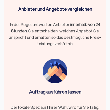
Anbieter und Angebote vergleichen
Erdarbeiten & Modellierung
Erdarbeiten im Gartnebau sind die Vorbereitung des Bodens,
In der Regel antworten Anbieter
innerhalb von 24
Ausgleich von Höhen und Anlage tragfähiger Flächen. Gerade
Stunden.
Sie entscheiden, welches Angebot Sie
in vielen Städten und Randlagen variieren Bodenarten und
Höhenverläufe deutlich. Ein Gartenbauer aus Rotenburg an
anspricht und erhalten so das bestmögliche Preis-
der Fulda kennt die typischen Bodenstrukturen der
Leistungsverhältnis.
Umgebung und kann abschätzen, wie viel Aushub,
Verdichtung oder Modellierung tatsächlich nötig ist.
Ihre Entscheidungshilfe:
Wichtig, wenn Sie Rasen, Beete
oder Wege neu anlegen und vorhandene Flächen
uneben sind.
Auftrag ausführen lassen
Bepflanzungen & Rasen
Bepflanzung im Gartenbau umfasst die Auswahl
standortgerechter Pflanzen, Sträucher, Hecken, Bäume;
Der lokale Spezialist Ihrer Wahl wird für Sie tätig.