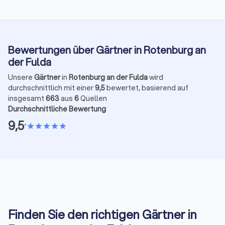
Bewertungen über Gärtner in Rotenburg an
der Fulda
Unsere
Gärtner
in
Rotenburg an der Fulda
wird
durchschnittlich mit einer
9,5
bewertet, basierend auf
insgesamt
663
aus
6
Quellen
Durchschnittliche Bewertung
9,5
•
star
star
star
star
star
Finden Sie den richtigen Gärtner in