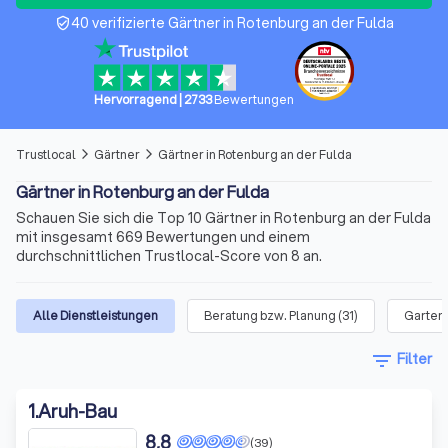
40 verifizierte Gärtner in Rotenburg an der Fulda
verified_user
Hervorragend
|
2733
Bewertungen
Trustlocal
Gärtner
Gärtner in Rotenburg an der Fulda
arrow_forward_ios
arrow_forward_ios
Gärtner in Rotenburg an der Fulda
Schauen Sie sich die Top 10 Gärtner in Rotenburg an der Fulda
mit insgesamt 669 Bewertungen und einem
durchschnittlichen Trustlocal-Score von 8 an.
Alle Dienstleistungen
Beratung bzw. Planung
(
31
)
Garten
filter_list
Filter
1
.
Aruh-Bau
8,8
(39)