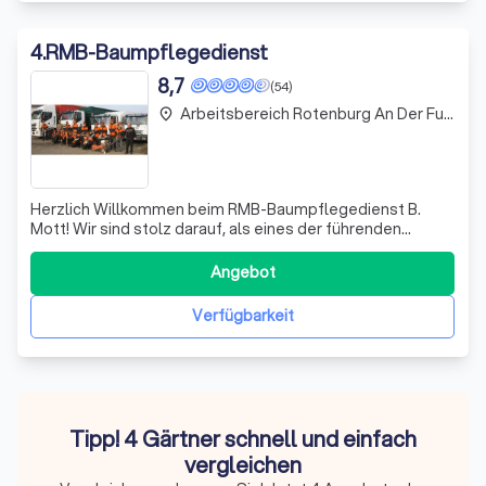
4
.
RMB-Baumpflegedienst
8,7
(54)
Arbeitsbereich Rotenburg An Der Fulda
place
Herzlich Willkommen beim RMB-Baumpflegedienst B.
Mott! Wir sind stolz darauf, als eines der führenden
Unternehmen in Hessen und Nordbayern im Bereich
Gehölzschnitt und Baumfällungen zu agieren. Unser
Angebot
engagiertes Team von Fachleuten zeichnet sich durch
Zuverlässigkeit, Schnelligkeit und eine saubere
Verfügbarkeit
Tipp! 4 Gärtner schnell und einfach
vergleichen