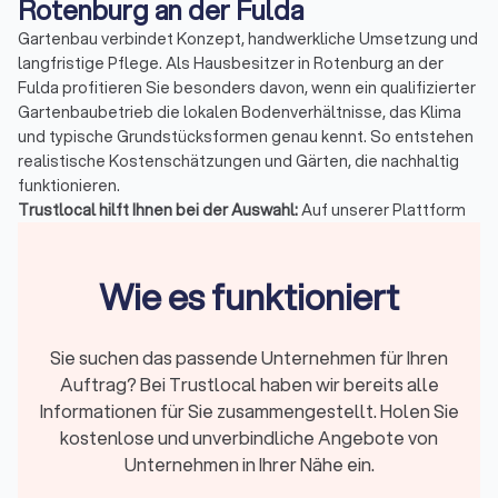
Rotenburg an der Fulda
Gartenbau verbindet Konzept, handwerkliche Umsetzung und
langfristige Pflege. Als Hausbesitzer in Rotenburg an der
Fulda profitieren Sie besonders davon, wenn ein qualifizierter
Gartenbaubetrieb die lokalen Bodenverhältnisse, das Klima
und typische Grundstücksformen genau kennt. So entstehen
realistische Kostenschätzungen und Gärten, die nachhaltig
funktionieren.
Trustlocal hilft Ihnen bei der Auswahl:
Auf unserer Plattform
finden Sie verifizierte Garten- und Landschaftsbauer in
Rotenburg an der Fulda mit einem durchschnittlichen
Wie es funktioniert
Trustlocal-Score von
8/10
, basierend auf
669 echten
Bewertungen
. Die Profile zeigen Leistungen,
Spezialisierungen, Projekte und Reaktionszeiten der
Top-10
Sie suchen das passende Unternehmen für Ihren
Betriebe Ihrer Region
. Sie vergleichen verlässliche Anbieter,
sehen echte Projekte und vermeiden unsichere
Auftrag? Bei Trustlocal haben wir bereits alle
Pauschalangebote.
Informationen für Sie zusammengestellt. Holen Sie
kostenlose und unverbindliche Angebote von
Unternehmen in Ihrer Nähe ein.
Das Wichtigste in Kürze