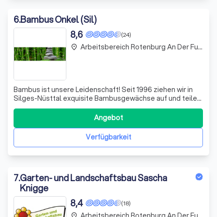
6
.
Bambus Onkel (Sil)
8,6
(24)
Arbeitsbereich Rotenburg An Der Fulda
place
Bambus ist unsere Leidenschaft! Seit 1996 ziehen wir in
Silges-Nüsttal exquisite Bambusgewächse auf und teilen
unser Wissen über diese faszinierenden Pflanzen mit
Ihnen. Wir möchten Pflanzenliebhabern und zukünftigen
Angebot
Bambusfreunden die Welt der Bambusse näherbringen
und Ihnen die besonderen Ansprüch
Verfügbarkeit
7
.
Garten- und Landschaftsbau Sascha
Knigge
8,4
(18)
Arbeitsbereich Rotenburg An Der Fulda
place