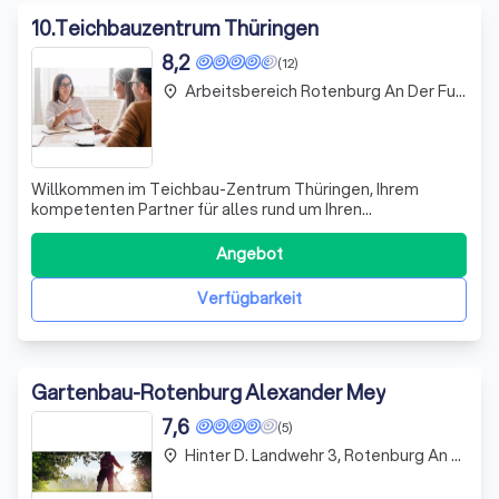
10
.
Teichbauzentrum Thüringen
8,2
(12)
Arbeitsbereich Rotenburg An Der Fulda
place
Willkommen im Teichbau-Zentrum Thüringen, Ihrem
kompetenten Partner für alles rund um Ihren
Wassergarten! Wir bieten Ihnen individuelle und
umfassende Beratungen, egal ob Sie einen neuen Teich
Angebot
planen oder Ihren bestehenden Teich sanieren möchten.
Unsere Experten stehen Ihnen mit langjähriger Erfahru
Verfügbarkeit
Gartenbau-Rotenburg Alexander Mey
7,6
(5)
Hinter D. Landwehr 3, Rotenburg An Der Fulda
place