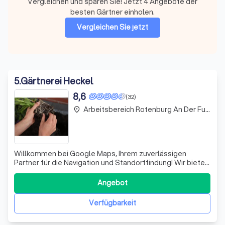
Vergleichen und sparen Sie! Jetzt 4 Angebote der
besten Gärtner einholen.
Vergleichen Sie jetzt
5
.
Gärtnerei Heckel
8,6
(32)
Arbeitsbereich Rotenburg An Der Fulda
place
Willkommen bei Google Maps, Ihrem zuverlässigen
Partner für die Navigation und Standortfindung! Wir bieten
Ihnen einen erstklassigen Online-Kartendienst, der Ihnen
hilft, sich in der digitalen Welt zurechtzufinden. Mit
Angebot
unserer Google Maps API präsentieren wir Ihnen
interaktive Karten, die nicht nur
Verfügbarkeit