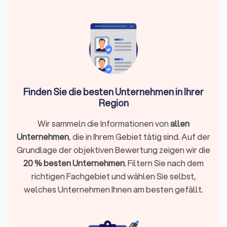
Orientierung für Hausbesitzer:
Klassische
Gartenarbeiten gehören in den Gartenbau; überall dort,
wo Statik, Geländemodellierung oder spezielle
Materialien wichtig werden, benötigen Sie GaLaBau-
Kompetenz.
Kosten grob einschätzen:
Gartenbauer arbeiten meist
mit Stundensätzen von 40 € bis 70 € (höher bei
Spezialarbeiten) und m²-Richtwerten für Leistungen wie
Finden Sie die besten Unternehmen in Ihrer
Rasen, Pflaster oder Sichtschutz. Eine fundierte Planung
verhindert Fehlkosten und sorgt für ein stimmiges
Region
Gesamtbild.
Planung → Angebot → Ausführung → Pflege:
Wir sammeln die Informationen von
allen
Ein klar
strukturierter Projektablauf schützt vor Baufehlern,
Unternehmen
, die in Ihrem Gebiet tätig sind. Auf der
Fehleinschätzungen und späteren Mehrkosten.
Grundlage der objektiven Bewertung zeigen wir die
Verlässliche Anbieter finden:
Auf Trustlocal sehen Sie
20 % besten Unternehmen
. Filtern Sie nach dem
verifizierte Garten- und Landschaftsbauer in Rotenburg
richtigen Fachgebiet und wählen Sie selbst,
an der Fulda, inklusive Trustlocal-Score, echten
Bewertungen, Projektreferenzen, Spezialisierungen und
welches Unternehmen Ihnen am besten gefällt.
Einsatzgebiet.