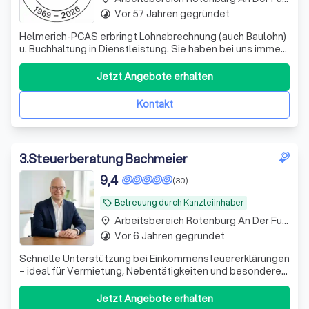
Vor 57 Jahren gegründet
timelapse
Helmerich-PCAS erbringt Lohnabrechnung (auch Baulohn)
u. Buchhaltung in Dienstleistung. Sie haben bei uns immer
einen festen Ansprechpartner, den Sie per Telefon,
Telefax oder eMail erreichen können.
Jetzt Angebote erhalten
Kontakt
3
.
Steuerberatung Bachmeier
9,4
(30)
Betreuung durch Kanzleiinhaber
local_offer
Arbeitsbereich Rotenburg An Der Fulda
place
Vor 6 Jahren gegründet
timelapse
Schnelle Unterstützung bei Einkommensteuererklärungen
– ideal für Vermietung, Nebentätigkeiten und besondere
private Situationen. Persönlich und unkompliziert.
Jetzt Angebote erhalten