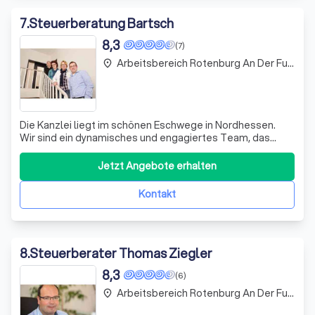
7
.
Steuerberatung Bartsch
8,3
(7)
Arbeitsbereich Rotenburg An Der Fulda
place
Die Kanzlei liegt im schönen Eschwege in Nordhessen.
Wir sind ein dynamisches und engagiertes Team, das
bereits seit mehr als 20 Jahren zusammenarbeitet und
dem die persönliche und individuelle Betreuung seiner
Jetzt Angebote erhalten
Mandanten in ganz Deutschland besonders am Herzen
liegt.
Kontakt
8
.
Steuerberater Thomas Ziegler
8,3
(6)
Arbeitsbereich Rotenburg An Der Fulda
place