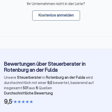
Ihr Unternehmen nicht in der Liste?
Kostenlos anmelden
Bewertungen über Steuerberater in
Rotenburg an der Fulda
Unsere
Steuerberater
in
Rotenburg an der Fulda
wird
durchschnittlich mit einer
9,5
bewertet, basierend auf
insgesamt
501
aus
8
Quellen
Durchschnittliche Bewertung
9,5
•
star
star
star
star
star