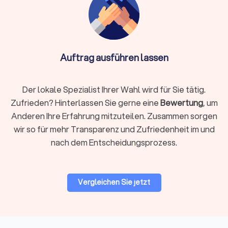
Info:
Wichtig bei Online-Anbietern: Achten Sie auf
DSGVO-konforme Datenverarbeitung und die
Nutzung sicherer Software wie DATEV
Auftrag ausführen lassen
Unternehmen online. Die Qualifikation ist essentiell –
auch ein Online-Steuerberater muss von der
Der lokale Spezialist Ihrer Wahl wird für Sie tätig.
Steuerberaterkammer bestellt sein.
Zufrieden? Hinterlassen Sie gerne eine
Bewertung
, um
Anderen Ihre Erfahrung mitzuteilen. Zusammen sorgen
Auf Trustlocal finden Sie beide Varianten übersichtlich
wir so für mehr Transparenz und Zufriedenheit im und
dargestellt, sodass Sie selbst entscheiden können, was
nach dem Entscheidungsprozess.
besser zu Ihnen passt. Nutzen Sie unsere Filterfunktion, um
gezielt nach lokalen Beratern in Rotenburg an der Fulda oder
digitalen Kanzleien zu suchen.
Vergleichen Sie jetzt
Woran Sie einen guten Steuerberater
erkennen