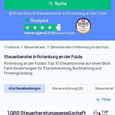
Suche
search
41 verifizierte Steuerberater in Rotenburg an der Fulda
verified_user
Hervorragend
|
2722
Bewertungen
Trustlocal
Steuerberater
Steuerberater in Rotenburg an der Fulda
arrow_forward_ios
arrow_forward_ios
Steuerberater in Rotenburg an der Fulda
Rotenburg an der Fuldas Top 10 Steuerberater auf einen Blick.
Faire Bewertungen für Steuerberatung, Buchhaltung und
Firmengründung.
Alle Dienstleistungen
Steuererklärung
(
25
)
Steuerberat
filter_list
Filter
1
.
GRS Steuerberatungsgesellschaft
TOP