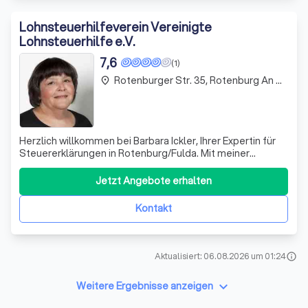
Lohnsteuerhilfeverein Vereinigte
Lohnsteuerhilfe e.V.
7,6
(1)
Rotenburger Str. 35, Rotenburg An Der Fulda
place
Herzlich willkommen bei Barbara Ickler, Ihrer Expertin für
Steuererklärungen in Rotenburg/Fulda. Mit meiner
langjährigen Erfahrung und meinem Fachwissen biete ich
Ihnen eine individuelle und persönliche Beratung an, die
Jetzt Angebote erhalten
auf Ihre steuerlichen Bedürfnisse zugeschnitten ist. Meine
Mitglieder schätzen m
Kontakt
Aktualisiert: 06.08.2026 um 01:24
info
keyboard_arrow_down
Weitere Ergebnisse anzeigen