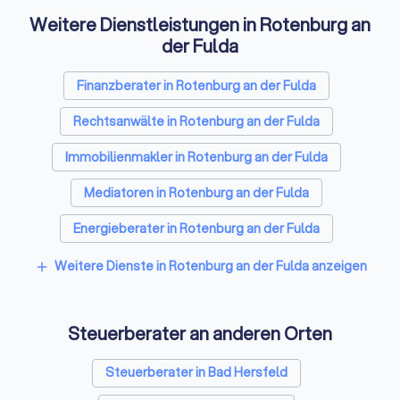
Das Erstgespräch: So bereiten Sie sich
Weitere Dienstleistungen in Rotenburg an
optimal vor
der Fulda
Das erste Treffen mit einem potenziellen Steuerberater
dient dem gegenseitigen Kennenlernen. Viele Kanzleien
Finanzberater in Rotenburg an der Fulda
bieten ein kurzes, kostenloses Erstgespräch von 15-20
Minuten an. Eine umfassende Beratung ist in der Regel
Rechtsanwälte in Rotenburg an der Fulda
kostenpflichtig, klären Sie dies vorab.
Immobilienmakler in Rotenburg an der Fulda
Diese Fragen sollten Sie stellen
Mediatoren in Rotenburg an der Fulda
Energieberater in Rotenburg an der Fulda
✓
Welche Erfahrung haben Sie mit Mandanten in
Weitere Dienste in Rotenburg an der Fulda anzeigen
add
meiner Situation?
✓
Gibt es Spezialisierungen oder Fachberatertitel
Steuerberater an anderen Orten
in Ihrer Kanzlei?
Steuerberater in Bad Hersfeld
✓
Wie läuft die Zusammenarbeit ab - digital,