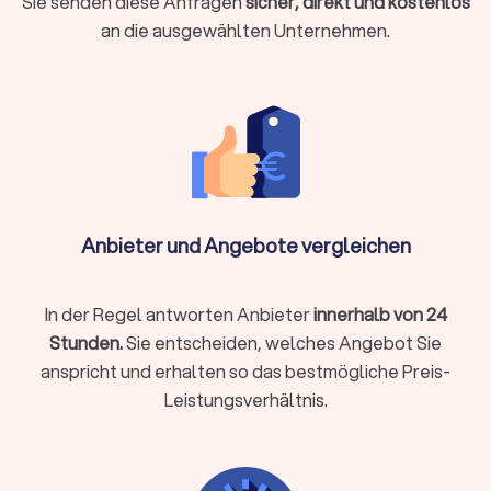
Sie senden diese Anfragen
sicher, direkt und kostenlos
Belegübermittlung bis zur Videoberatung. Beide Modelle
an die ausgewählten Unternehmen.
haben Vorzüge:
Lokale Steuerberatung
Persönlicher Kontakt bei komplexen Beratungen
Kurzfristige persönliche Termine möglich
Aufbau einer persönlichen Vertrauensbeziehung
Anbieter und Angebote vergleichen
Gut geeignet für Mandanten, die persönlichen Kontakt
schätzen
In der Regel antworten Anbieter
innerhalb von 24
Stunden.
Sie entscheiden, welches Angebot Sie
Online-Steuerberatung
anspricht und erhalten so das bestmögliche Preis-
Ortsunabhängig und zeitlich flexibel
Leistungsverhältnis.
Oft günstigere Preismodelle durch effizientere Prozesse
Digitale Belegübermittlung spart Papierkram
Kommunikation per E-Mail, Chat oder Video-Call