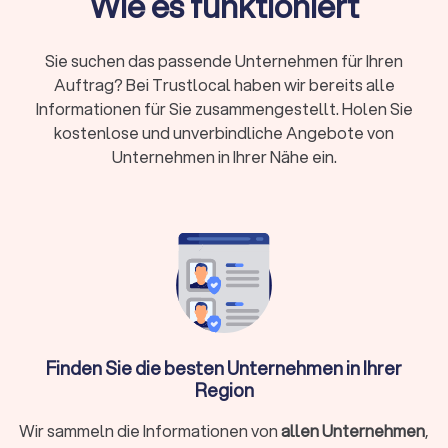
Wie es funktioniert
Steuerberaterkammer ist Pflicht, Fachberater-
Titel zeigen Spezialisierung
Sie suchen das passende Unternehmen für Ihren
Online oder vor Ort:
Beide Modelle haben
Auftrag? Bei Trustlocal haben wir bereits alle
Vorteile – persönlicher Kontakt oder flexible
Informationen für Sie zusammengestellt. Holen Sie
digitale Zusammenarbeit
kostenlose und unverbindliche Angebote von
Erstgespräch:
Viele Kanzleien bieten 15-20
Unternehmen in Ihrer Nähe ein.
Minuten kostenlos an
Wann brauche ich überhaupt einen
Steuerberater?
Nicht in jeder Situation ist ein Steuerberater zwingend
erforderlich. Für einfache Arbeitnehmer-Steuererklärungen
ohne Zusatzeinkünfte reicht oft die Software ELSTER oder
Finden Sie die besten Unternehmen in Ihrer
ein Lohnsteuerhilfeverein. Ein Steuerberater lohnt sich
Region
besonders, wenn Sie:
Wir sammeln die Informationen von
allen Unternehmen
,
Selbstständig, freiberuflich tätig sind oder ein