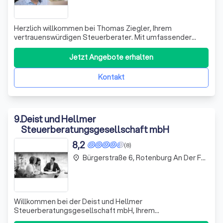
Herzlich willkommen bei Thomas Ziegler, Ihrem
vertrauenswürdigen Steuerberater. Mit umfassender
Expertise und langjähriger Erfahrung in der Branche bieten
wir Ihnen eine breite Palette an Dienstleistungen an. Unser
Jetzt Angebote erhalten
Ziel ist es, Ihre Interessen optimal zu vertreten und Ihren
wirtschaftlichen Erfolg z
Kontakt
9
.
Deist und Hellmer
Steuerberatungsgesellschaft mbH
8,2
(8)
Bürgerstraße 6, Rotenburg An Der Fulda
place
Willkommen bei der Deist und Hellmer
Steuerberatungsgesellschaft mbH, Ihrem
vertrauenswürdigen Partner in Sachen Steuern. Mit