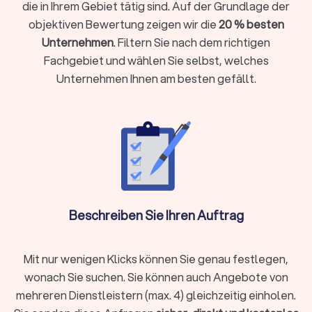
die in Ihrem Gebiet tätig sind. Auf der Grundlage der
Unternehmen führen
objektiven Bewertung zeigen wir die
20 % besten
Einkünfte aus Vermietung, Kapitalvermögen oder anderen
Unternehmen
. Filtern Sie nach dem richtigen
Einkunftsarten haben
Fachgebiet und wählen Sie selbst, welches
Komplexe steuerliche Sachverhalte vorliegen wie
Unternehmen Ihnen am besten gefällt.
Auslandseinkünfte, Erbschaften oder Beteiligungen
Laufende Buchhaltung, Jahresabschlüsse oder
Umsatzsteuervoranmeldungen benötigen
Steueroptimierung und proaktive Gestaltungsberatung
gewünscht sind
Als Faustregel gilt: Wenn die mögliche Steuerersparnis oder
Zeitersparnis die Kosten übersteigt, ist die Investition
sinnvoll.
Beschreiben Sie Ihren Auftrag
Steuerberater vor Ort oder digital wählen?
Mit nur wenigen Klicks können Sie genau festlegen,
Moderne Steuerberatung findet längst nicht mehr nur im
wonach Sie suchen. Sie können auch Angebote von
klassischen Büro statt. Digitale Kanzleien bieten ihre
mehreren Dienstleistern (max. 4) gleichzeitig einholen.
Dienstleistungen vollständig online an, von der