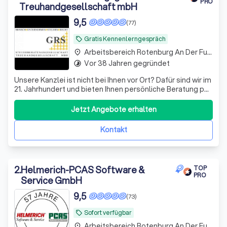
PRO
Treuhandgesellschaft mbH
9,5
(77)
Gratis Kennenlerngespräch
local_offer
Arbeitsbereich Rotenburg An Der Fulda
place
Vor 38 Jahren gegründet
timelapse
Unsere Kanzlei ist nicht bei Ihnen vor Ort? Dafür sind wir im
21. Jahrhundert und bieten Ihnen persönliche Beratung per
Video, WhatsApp und anderen Medien - wir sehen uns!
Datenaustausch - digital
Jetzt Angebote erhalten
Kontakt
2
.
Helmerich-PCAS Software &
TOP
PRO
Service GmbH
9,5
(73)
Sofort verfügbar
local_offer
Arbeitsbereich Rotenburg An Der Fulda
place