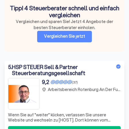
Tipp! 4 Steuerberater schnell und einfach
vergleichen
Vergleichen und sparen Sie! Jetzt 4 Angebote der
besten Steuerberater einholen.
Vergleichen Sie jetzt
5
.
HSP STEUER Sell & Partner
Steuerberatungsgesellschaft
9,2
(37)
Arbeitsbereich Rotenburg An Der Fulda
place
Wenn Sie auf "weiter" klicken, verlassen Sie unsere
Website und wechseln zu [HOST]. Dort können vom
Anbieter möglicherweise Daten erhoben werden, auf die