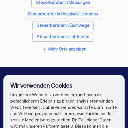
Steuerberater in Melsungen
persönlich oder hybrid?
Steuerberater in Hessisch Lichtenau
✓
Welche Software nutzen Sie (z.B. DATEV)?
Steuerberater in Eschwege
✓
Wie berechnen Sie Ihr Honorar - nach StBVV,
Steuerberater in Lohfelden
Pauschalpreise oder Stundensätze?
Steuerberater in Fuldabrück
Mehr Orte anzeigen
add
✓
Wie schnell reagieren Sie in der Regel auf
Steuerberater in Fritzlar
Steuerberater in Hünfeld
Anfragen?
Steuerberater in Baunatal
✓
Gibt es eine Vertretung bei Urlaub oder
Krankheit?
Steuerberater in Borken (Hessen)
Wir verwenden Cookies
Steuerberater in Berlin
Steuerberater in Hamburg
Um unsere Website zu verbessern und Ihnen ein
Die besten Steuerberater für Sie
persönlicheres Erlebnis zu bieten, analysieren wir den
Steuerberater in München
Steuerberater in Köln
Websiteverkehr. Dabei verwenden wir Daten, um Inhalte
info@trustlocal.de
Diese Unterlagen sollten Sie mitbringen
und Werbung zu personalisieren sowie Funktionen für
Steuerberater in Frankfurt am Main
soziale Medien bereitzustellen. Ein Teil dieser Daten
Letzte Steuerbescheide
wird mit unseren Partnern geteilt. Diese können die