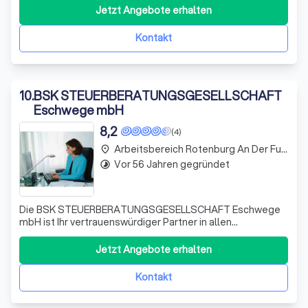
unserer Expertise in Steuerberatung und
Jetzt Angebote erhalten
betriebswirtschaftlicher Beratung bieten wir Ihnen einen
professionellen Service, der auf Ihre individuellen
Kontakt
Bedürfnisse zugeschnitten
10
.
BSK STEUERBERATUNGSGESELLSCHAFT
Eschwege mbH
8,2
(4)
Arbeitsbereich Rotenburg An Der Fulda
place
Vor 56 Jahren gegründet
timelapse
Die BSK STEUERBERATUNGSGESELLSCHAFT Eschwege
mbH ist Ihr vertrauenswürdiger Partner in allen
steuerrechtlichen und betriebswirtschaftlichen Fragen.
Mit unserer umfassenden Beratung und langjährigen
Jetzt Angebote erhalten
Erfahrung bieten wir Ihnen eine maßgeschneiderte Lösung
für Ihre individuellen Bedürfnisse. Unser Team
Kontakt