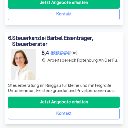
wir keinen Einfluss haben. Wenn Sie dies vermeiden
Jetzt Angebote erhalten
wollen, klicken Sie bitte auf "zurück".
Kontakt
6
.
Steuerkanzlei Bärbel Eisenträger,
Steuerberater
8,4
(10)
Arbeitsbereich Rotenburg An Der Fulda
place
Steuerberatung im Ringgau für kleine und mittelgroße
Unternehmen, Existenzgründer und Privatpersonen aus
dem Raum Eschwege, Werra-Meißner-Kreis und ganz
Nordhessen.
Jetzt Angebote erhalten
Kontakt