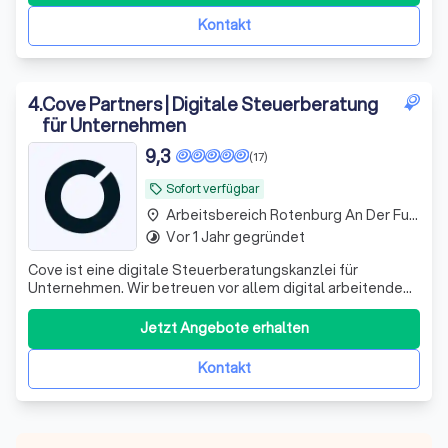
Kontakt
4
.
Cove Partners | Digitale Steuerberatung
für Unternehmen
9,3
(17)
Sofort verfügbar
local_offer
Arbeitsbereich Rotenburg An Der Fulda
place
Vor 1 Jahr gegründet
timelapse
Cove ist eine digitale Steuerberatungskanzlei für
Unternehmen. Wir betreuen vor allem digital arbeitende
Kapitalgesellschaften – GmbH, UG und AG – mit laufender
Finanzbuchhaltung, Umsatzsteuervoranmeldungen,
Jetzt Angebote erhalten
Jahresabschlüssen, Steuererklärungen und
Lohnbuchhaltung. Unsere Arbeitsweise ist konsequen
Kontakt