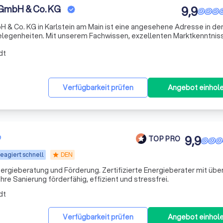
GmbH & Co. KG
9,9
& Co. KG in Karlstein am Main ist eine angesehene Adresse in de
gelegenheiten. Mit unserem Fachwissen, exzellenten Marktkenntnis
nd wir die ersten Ansprechpartner für Verkäufer, Vermieter, Käufe
dt
Verfügbarkeit prüfen
Angebot einhol
9,9
TOP PRO
eagiert schnell
DEN
star
Energieberatung und Förderung. Zertifizierte Energieberater mit übe
hre Sanierung förderfähig, effizient und stressfrei.
dt
Verfügbarkeit prüfen
Angebot einhol