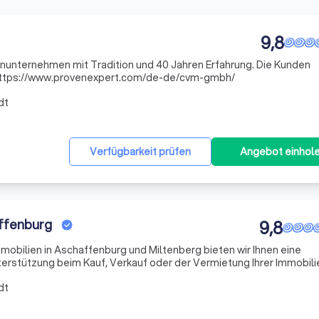
9,8
nunternehmen mit Tradition und 40 Jahren Erfahrung. Die Kunden
werten uns mit "sehr gut". https://www.provenexpert.com/de-de/cvm-gmbh/
dt
Verfügbarkeit prüfen
Angebot einhol
affenburg
9,8
mmobilien in Aschaffenburg und Miltenberg bieten wir Ihnen eine
rstützung beim Kauf, Verkauf oder der Vermietung Ihrer Immobilie
deutschen Wohnimmobilienmarkt und ständiger Weiterentwicklung
dt