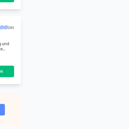
(26)
g und
ie
en