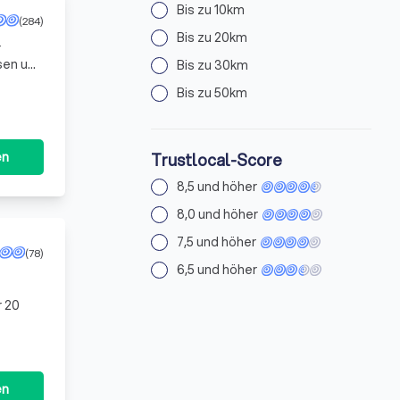
Bis zu 10km
(284)
Bis zu 20km
r
sen und
Bis zu 30km
r und
Bis zu 50km
en
Trustlocal-Score
8,5 und höher
8,0 und höher
7,5 und höher
(78)
6,5 und höher
r 20
en