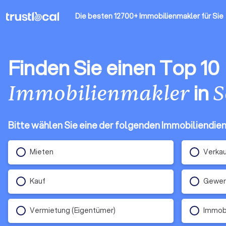
Die besten 12700+ Immobilienmakler
für Sie
Finden Sie einen Top 10
in
Immobilienmakler
S
Bitte wählen Sie eine der folgenden Immobiliendie
Mieten
Verka
Kauf
Gewerb
Vermietung (Eigentümer)
Immob