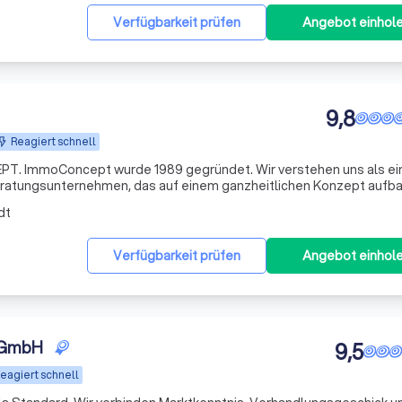
Verfügbarkeit prüfen
Angebot einhol
9,8
Reagiert schnell
 ImmoConcept wurde 1989 gegründet. Wir verstehen uns als ei
eratungsunternehmen, das auf einem ganzheitlichen Konzept aufba
ion unserer Mandanten und erstellen passgenaue Immobilien- und
dt
Verfügbarkeit prüfen
Angebot einhol
n GmbH
9,5
eagiert schnell