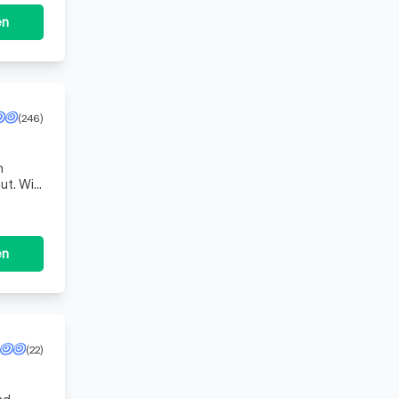
en
(246)
n
ut. Wir
en
(22)