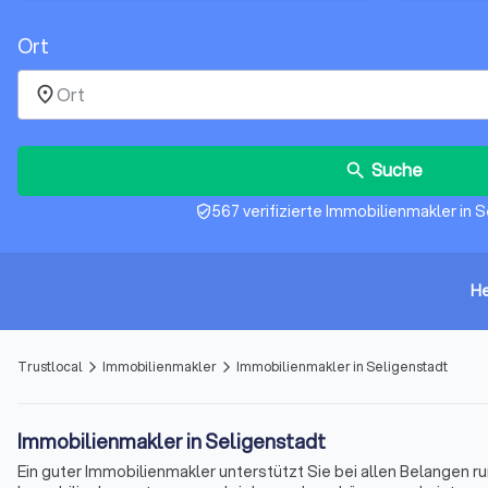
Ort
place
Suche
search
567 verifizierte Immobilienmakler in 
verified_user
He
Trustlocal
Immobilienmakler
Immobilienmakler in Seligenstadt
arrow_forward_ios
arrow_forward_ios
Immobilienmakler in Seligenstadt
Ein guter Immobilienmakler unterstützt Sie bei allen Belangen r