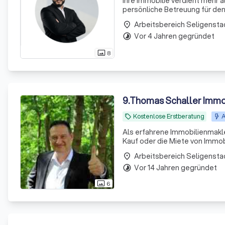
Ihre Immobilie verdient mehr 
persönliche Betreuung für de
Arbeitsbereich Seligensta
place
Vor 4 Jahren gegründet
timelapse
8
photo_size_select_actual
9
.
Thomas Schaller Immo
Kostenlose Erstberatung
A
local_offer
Als erfahrene Immobilienmakle
Kauf oder die Miete von Immobi
eine bedeutende Entscheidung i
Arbeitsbereich Seligensta
place
Vor 14 Jahren gegründet
timelapse
6
photo_size_select_actual