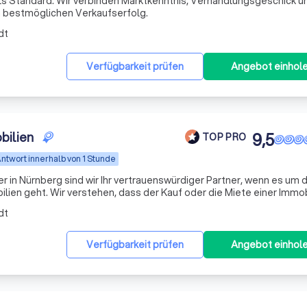
als Standard. Wir verbinden Marktkenntnis, Verhandlungsgeschick u
n bestmöglichen Verkaufserfolg.
dt
Verfügbarkeit prüfen
Angebot einhol
bilien
9,5
TOP PRO
ntwort innerhalb von 1 Stunde
r in Nürnberg sind wir Ihr vertrauenswürdiger Partner, wenn es um 
lien geht. Wir verstehen, dass der Kauf oder die Miete einer Immob
st, und wir sind hier, um Sie durch jeden Schritt des Prozesses zu
dt
Verfügbarkeit prüfen
Angebot einhol