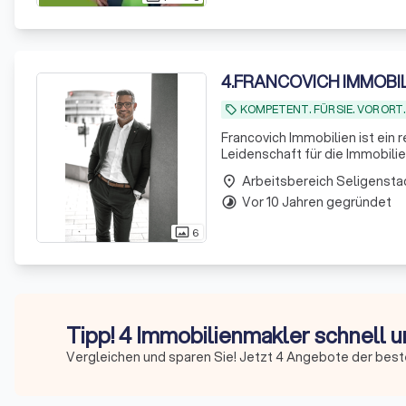
4
.
FRANCOVICH IMMOBI
KOMPETENT. FÜR SIE. VOR ORT.
local_offer
Francovich Immobilien ist ei
Leidenschaft für die Immobilienbranche. Von der präzisen Wertermittlun
Vermarktung bis hin zu qualifi
Arbeitsbereich Seligensta
place
brauc
Vor 10 Jahren gegründet
timelapse
6
photo_size_select_actual
Tipp! 4 Immobilienmakler schnell u
Vergleichen und sparen Sie! Jetzt 4 Angebote der best