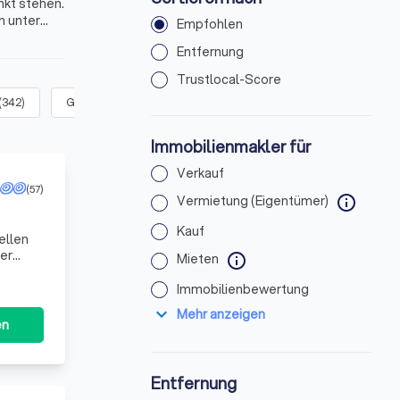
nkt stehen.
n unter
Empfohlen
Entfernung
Trustlocal-Score
(
342
)
Gewerbliche Immobilien
(
348
)
Immobilienmakler für
Verkauf
(57)
Vermietung (Eigentümer)
info
Kauf
ellen
der
Mieten
info
präch
Immobilienbewertung
expand_more
Mehr anzeigen
en
Entfernung