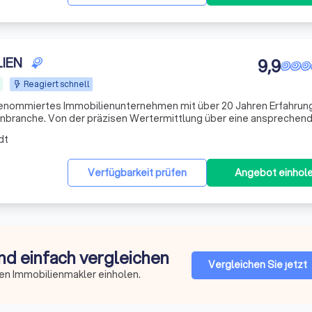
LIEN
9,9
Reagiert schnell
n renommiertes Immobilienunternehmen mit über 20 Jahren Erfahrun
g über eine ansprechende
zierten Besichtigungen: Für den erfolgreichen Verkauf einer Immobil
dt
Verfügbarkeit prüfen
Angebot einhol
nd einfach vergleichen
Vergleichen Sie jetzt
en Immobilienmakler einholen.