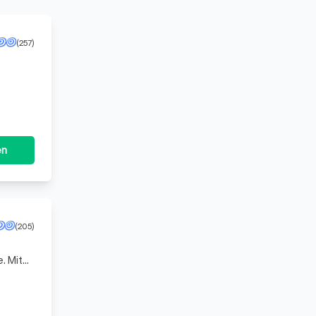
(257)
en
(205)
. Mit
 sind