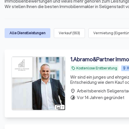
Immobilienbewertungen und vieles mehr gehören zum Leistungspo
Wir stellen Ihnen die besten Immobilienmakler in Seligenstadt 
den Immobilienmaklern in Ihrer Nähe. Profitieren Sie von unseren
Kundenbewertungen zu die besten Immobilienmaklern in Selige
Alle Dienstleistungen
Verkauf
(
553
)
Vermietung (Eigentü
1
.
Abramo&Partner Immob
Kostenlose Erstberatung
R
local_offer
Wir sind ein junges und ehrge
Entscheidung wie dem Kauf oder
Seite zu haben. Wir ermitteln
Arbeitsbereich Seligensta
place
Vor 14 Jahren gegründet
timelapse
7
photo_size_select_actual