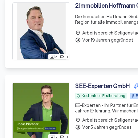
2
.
Immobilien Hoffmann 
Die Immobilien Hoffmann GmbH 
Region für alle Immobilienan
zahlreichen Auszeichnungen si
Arbeitsbereich Seligensta
Mieter
place
Vor 19 Jahren gegründet
timelapse
5
3
photo_size_select_actual
videocam
3
.
EE-Experten GmbH
Kostenlose Erstberatung
R
local_offer
EE-Experten - Ihr Partner für 
Jahren Erfahrung. Wir machen I
Arbeitsbereich Seligensta
place
Vor 5 Jahren gegründet
timelapse
7
3
photo_size_select_actual
videocam