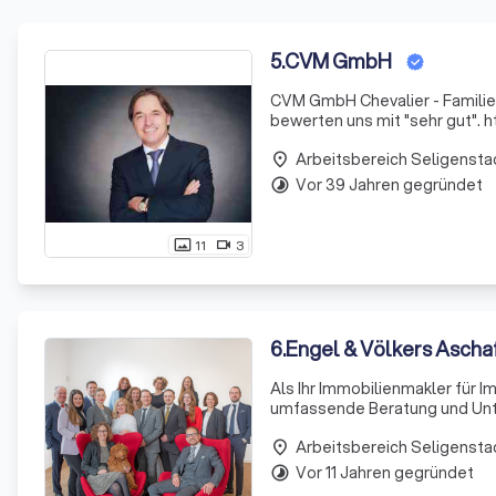
5
.
CVM GmbH
CVM GmbH Chevalier - Familie
be
Arbeitsbereich Seligensta
place
Vor 39 Jahren gegründet
timelapse
11
3
photo_size_select_actual
videocam
6
.
Engel & Völkers Asch
Als Ihr Immobilienmakler für I
umfassende Beratung und Unte
über 40 Jahren Erfahrung am 
Arbeitsbereich Seligensta
wir Ihr kompe
place
Vor 11 Jahren gegründet
timelapse