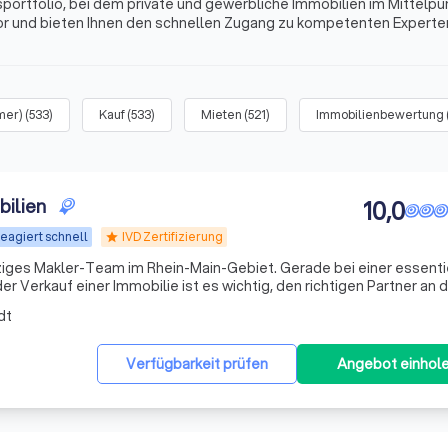
rtfolio, bei dem private und gewerbliche Immobilien im Mittelpu
vor und bieten Ihnen den schnellen Zugang zu kompetenten Experte
 übersichtlichen Listen, den aussagekräftigen Profilen und echten
nstadt.
mer)
(
533
)
Kauf
(
533
)
Mieten
(
521
)
Immobilienbewertung
ilien
10,0
eagiert schnell
IVD Zertifizierung
star
iziges Makler-Team im Rhein-Main-Gebiet. Gerade bei einer essenti
 Verkauf einer Immobilie ist es wichtig, den richtigen Partner an 
 kostenfrei den Wert Ihrer Immobilie und begleiten Sie vom Erstges
dt
Verfügbarkeit prüfen
Angebot einhol