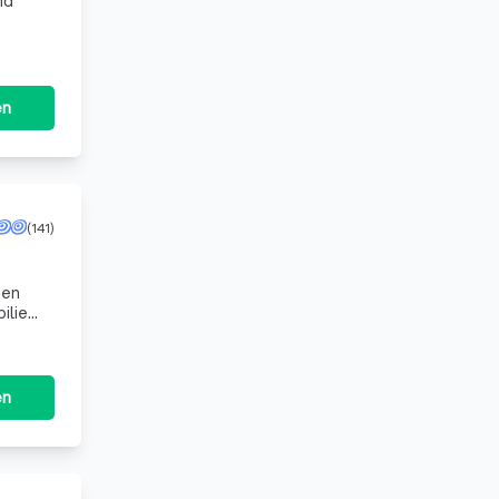
nd
en
(141)
den
ilie
 füh
en