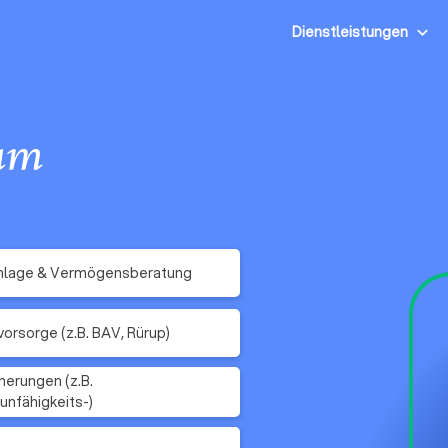
Dienstleistungen
am
nlage & Vermögensberatung
vorsorge (z.B. BAV, Rürup)
herungen (z.B.
unfähigkeits-)