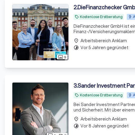
2
.
DieFinanzchecker Gm
Kostenlose Erstberatung
A
local_offer
DieFinanzchecker GmbH ist ei
Finanz-/Versicherungsmaklern 
und zielorientierte Produkte a
Arbeitsbereich Anklam
place
sind uns
Vor 5 Jahren gegründet
timelapse
9
photo_size_select_actual
3
.
Sander Investment Pa
Kostenlose Erstberatung
A
local_offer
Bei Sander Investment Partners
und Sicherheit. Mit über ein
aus Experten bieten wir maßge
Arbeitsbereich Anklam
place
Vor 8 Jahren gegründet
timelapse