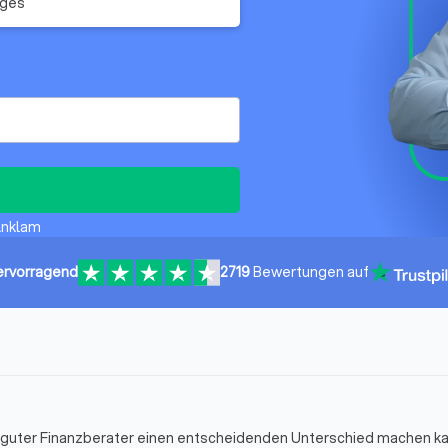
iges
 Anklam
ervorragend
2719
Bewertungen auf
in guter Finanzberater einen entscheidenden Unterschied machen k