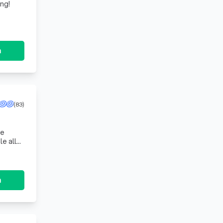
ng!
n
(83)
te
e aller
n