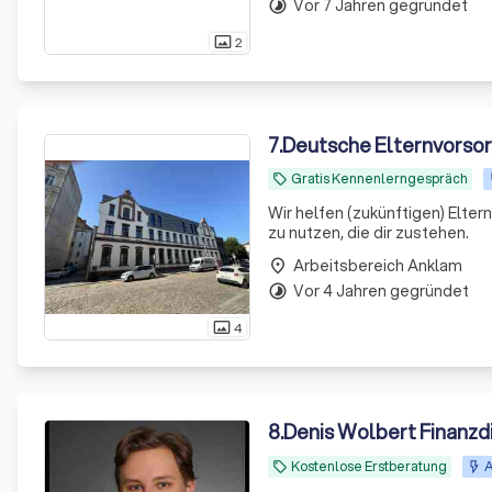
Vor 7 Jahren gegründet
timelapse
2
photo_size_select_actual
7
.
Deutsche Elternvorso
Gratis Kennenlerngespräch
local_offer
Wir helfen (zukünftigen) Elte
zu nutzen, die dir zustehen.
Arbeitsbereich Anklam
place
Vor 4 Jahren gegründet
timelapse
4
photo_size_select_actual
8
.
Denis Wolbert Finanzd
Kostenlose Erstberatung
A
local_offer