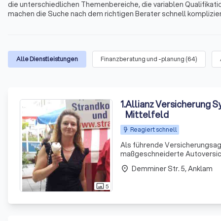
die unterschiedlichen Themenbereiche, die variablen Qualifikati
machen die Suche nach dem richtigen Berater schnell kompliziert
Immobilienfinanzierungen, Geldanlagen, Altersvorsorge und viele
und Umgebung.
Alle Dienstleistungen
Finanzberatung und -planung
(
64
)
1
.
Allianz Versicherung S
Mittelfeld
Reagiert schnell
Als führende Versicherungsage
maßgeschneiderte Autoversicher
Millionen von Kunden mit erst
Demminer Str. 5, Anklam
place
Angebot
5
photo_size_select_actual