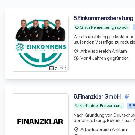
5
.
Einkommensberatung
Gratis Kennenlerngespräch
local_offer
Wir als unabhängige Makler he
laufenden Verträge zu reduzie
Arbeitsbereich Anklam
place
Vor 4 Jahren gegründet
timelapse
7
1
photo_size_select_actual
videocam
6
.
Finanzklar GmbH
Kostenlose Erstberatung
R
local_offer
Nach Gründung von Deutschland
der Umsetzung. Bekannt aus Z
Arbeitsbereich Anklam
place