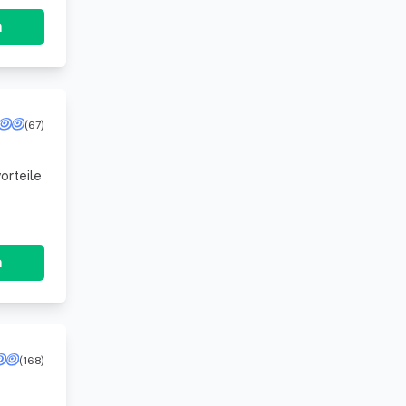
n
(67)
orteile
n
(168)