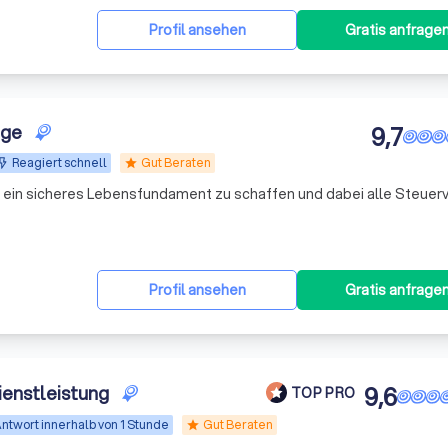
Profil ansehen
Gratis anfrage
rge
9,7
Reagiert schnell
Gut Beraten
star
rn ein sicheres Lebensfundament zu schaffen und dabei alle Steuerv
Profil ansehen
Gratis anfrage
ienstleistung
9,6
TOP PRO
ntwort innerhalb von 1 Stunde
Gut Beraten
star