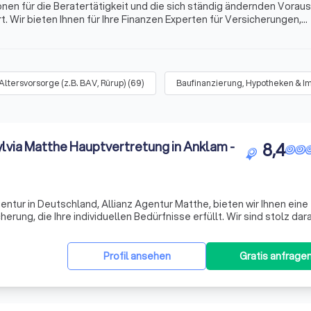
onen für die Beratertätigkeit und die sich ständig ändernden Vora
. Wir bieten Ihnen für Ihre Finanzen Experten für Versicherungen,
s mehr. Finden Sie jetzt mit Trustlocal den besten Finanzberater 
Altersvorsorge (z.B. BAV, Rürup)
(
69
)
Baufinanzierung, Hypotheken & I
ylvia Matthe Hauptvertretung in Anklam -
8,4
ntur in Deutschland, Allianz Agentur Matthe, bieten wir Ihnen eine
ung, die Ihre individuellen Bedürfnisse erfüllt. Wir sind stolz dara
klassigen Leistungen und attraktiven Beiträgen zu bedienen. Unser
Profil ansehen
Gratis anfrage