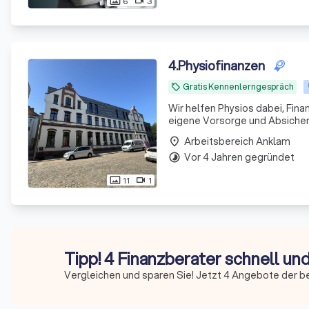
6
3
photo_size_select_actual
videocam
4
.
Physiofinanzen
Gratis Kennenlerngespräch
local_offer
Wir helfen Physios dabei, Fina
eigene Vorsorge und Absicheru
Arbeitsbereich Anklam
place
Vor 4 Jahren gegründet
timelapse
11
1
photo_size_select_actual
videocam
Tipp! 4 Finanzberater schnell un
Vergleichen und sparen Sie! Jetzt 4 Angebote der b