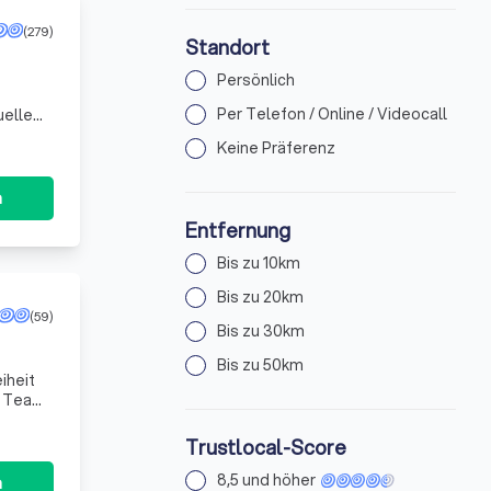
(279)
Standort
Persönlich
Per Telefon / Online / Videocall
uelle
. Wir
Keine Präferenz
n
Entfernung
Bis zu 10km
Bis zu 20km
(59)
Bis zu 30km
Bis zu 50km
iheit
n Team
edü
Trustlocal-Score
8,5 und höher
n