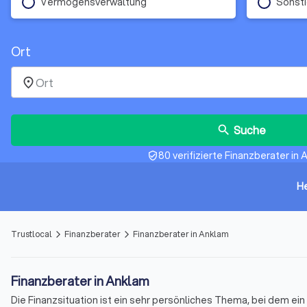
Vermögensverwaltung
Sonst
Ort
place
Suche
search
80 verifizierte Finanzberater in
verified_user
H
Trustlocal
Finanzberater
Finanzberater in Anklam
arrow_forward_ios
arrow_forward_ios
Finanzberater in Anklam
Die Finanzsituation ist ein sehr persönliches Thema, bei dem e