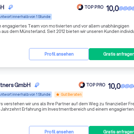
bH
10,0
TOP PRO
ntwort innerhalb von 1 Stunde
n engagiertes Team von motivierten und vor allem unabhängigen
aus dem Münsterland. Seit 2012 bieten wir unseren Kunden individ
n, wobei wir den Fokus auf Transparenz und Verständlichkeit setzen
Profil ansehen
Gratis anfrage
rtners GmbH
10,0
TOP PRO
ntwort innerhalb von 1 Stunde
Gut Beraten
star
 verstehen wir uns als Ihre Partner auf dem Weg zu finanzieller Fre
em Jahrzehnt Erfahrung im Investmentbereich und einem engagierte
schneiderte Anlagestrategien, die perfekt auf Ihre individuellen B
Profil ansehen
Gratis anfrage