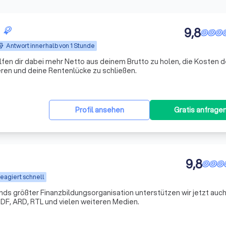
9,8
Antwort innerhalb von 1 Stunde
lfen dir dabei mehr Netto aus deinem Brutto zu holen, die Kosten d
ren und deine Rentenlücke zu schließen.
Profil ansehen
Gratis anfrage
9,8
eagiert schnell
s größter Finanzbildungsorganisation unterstützen wir jetzt auch
DF, ARD, RTL und vielen weiteren Medien.