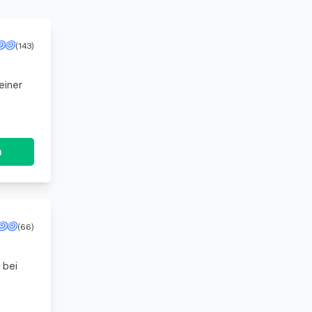
(143)
einer
n
(66)
 bei