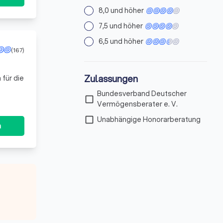
8,0 und höher
7,5 und höher
6,5 und höher
(167)
Zulassungen
 für die
Bundesverband Deutscher
check_box_outline_blank
Vermögensberater e. V.
check_box_outline_blank
Unabhängige Honorarberatung
n