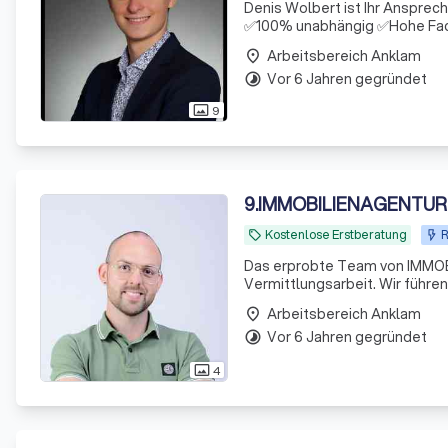
Denis Wolbert ist Ihr Anspre
✅100% unabhängig ✅Hohe Fac
Arbeitsbereich Anklam
place
Vor 6 Jahren gegründet
timelapse
9
photo_size_select_actual
9
.
IMMOBILIENAGENTUR
Kostenlose Erstberatung
R
local_offer
Das erprobte Team von IMMOB
Vermittlungsarbeit. Wir führe
Beteiligten. Hinter dem Gründer, Stanley Hess, steht ein Team aus erfahrenen und qualifizierten
Arbeitsbereich Anklam
place
Immobiliene
Vor 6 Jahren gegründet
timelapse
4
photo_size_select_actual