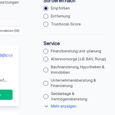
Sortieren nach
ussetzungen
Empfohlen
in Anklam
Entfernung
Trustlocal-Score
mmobilien
(
59
)
Unternehmensberatung & Finanzierung
(
59
)
Gel
Service
Finanzberatung und -planung
(7)
Altersvorsorge (z.B. BAV, Rürup)
Baufinanzierung, Hypotheken &
Immobilien
uf,
Unternehmensberatung &
Finanzierung
Geldanlage &
n
Vermögensberatung
expand_more
Mehr anzeigen