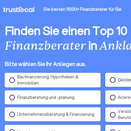
Die besten 11000+ Finanzberater
für Sie
Finden Sie einen Top 10
in
Finanzberater
Ankl
Bitte wählen Sie Ihr Anliegen aus.
Baufinanzierung, Hypotheken &
Gelda
Immobilien
Finanzberatung und -planung
Alters
Versic
Unternehmensberatung & Finanzierung
Berufs