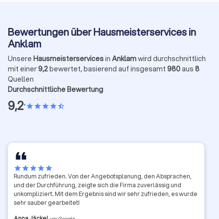
Bewertungen über Hausmeisterservices in
Anklam
Unsere
Hausmeisterservices
in
Anklam
wird durchschnittlich
mit einer
9,2
bewertet, basierend auf insgesamt
980
aus
8
Quellen
Durchschnittliche Bewertung
9,2
•
star
star
star
star
star_half
star
star
star
star
star
Rundum zufrieden. Von der Angebotsplanung, den Absprachen,
und der Durchführung, zeigte sich die Firma zuverlässig und
unkompliziert. Mit dem Ergebnis sind wir sehr zufrieden, es wurde
sehr sauber gearbeitet!
Anna Jäckel
vor Google