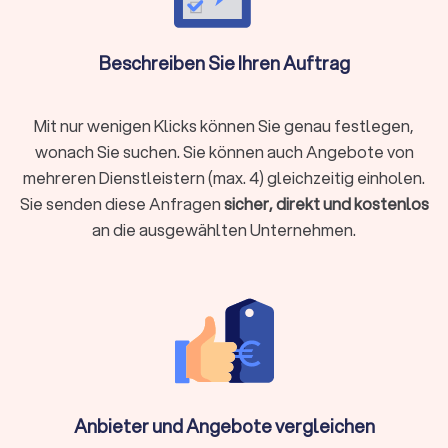
Elektroinstallationen überprüfen und kleine Reparaturen
durchführen
Sanitäranlagen warten und defekte Armaturen
Beschreiben Sie Ihren Auftrag
austauschen
Aufzugsanlagen überwachen und Wartungsprotokolle
führen
Mit nur wenigen Klicks können Sie genau festlegen,
wonach Sie suchen. Sie können auch Angebote von
mehreren Dienstleistern (max. 4) gleichzeitig einholen.
Reinigung und Pflege:
Sie senden diese Anfragen
sicher, direkt und kostenlos
Treppenhäuser, Flure und Gemeinschaftsräume reinigen
Außenanlagen und Eingangsbereiche pflegen
an die ausgewählten Unternehmen.
Fenster und Glasflächen säubern
Winterdienst und Schneeräumung sicherstellen
Garten- und Außenbereich:
Rasenpflege und Heckenschnitt
Bepflanzung und saisonale Gestaltung
Gehwege und Parkplätze instand halten
Mülltonnen bereitstellen und zurückstellen
Anbieter und Angebote vergleichen