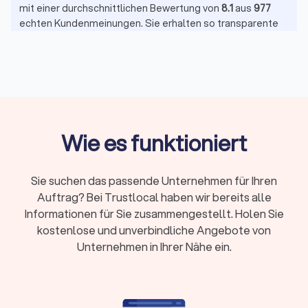
mit einer durchschnittlichen Bewertung von
8.1
aus
977
echten Kundenmeinungen. Sie erhalten so transparente
Einblicke in Qualität und Zuverlässigkeit der
Hausmeisterservices und können gezielt den passenden
Anbieter auswählen.
So finden Sie den richtigen
Wie es funktioniert
Hausmeisterservice in Anklam
Die Auswahl des passenden Dienstleisters erfordert die
sorgfältige Prüfung einiger Kriterien. Ein zuverlässiger
Sie suchen das passende Unternehmen für Ihren
Gebäudeservice zeichnet sich durch Erfahrung, qualifiziertes
Auftrag? Bei Trustlocal haben wir bereits alle
Personal und ein breites Leistungsangebot aus.
Informationen für Sie zusammengestellt. Holen Sie
Achten Sie insbesondere auf die Qualifikationen der
kostenlose und unverbindliche Angebote von
Mitarbeiter.
Professionelle Hausmeister besitzen
Unternehmen in Ihrer Nähe ein.
handwerkliche Grundkenntnisse, technisches Verständnis
und häufig spezielle Zertifizierungen, etwa für Elektrik oder
Heizanlagen. Bei umfangreicheren Elektroarbeiten bietet
Trustlocal zudem den Vergleich qualifizierter Elektriker an.