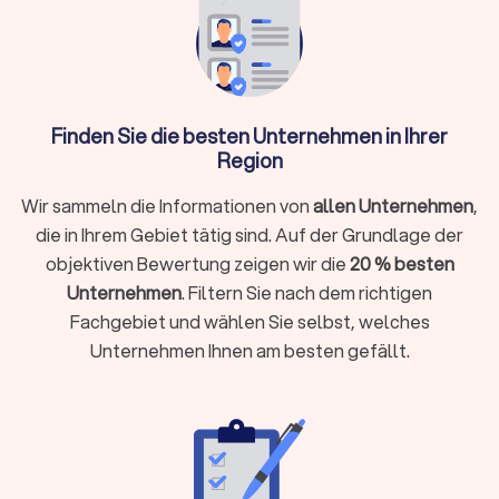
Wichtig ist außerdem eine gute Erreichbarkeit:
Ein guter
Hausmeisterservice sollte regelmäßige Betreuungszeiten
bieten und im Notfall schnell verfügbar sein.
Prüfen Sie Kundenbewertungen und Referenzen, die
Aufschluss über Qualität und Zuverlässigkeit geben.
Trustlocal erfasst ausschließlich verifizierte Rezensionen,
Finden Sie die besten Unternehmen in Ihrer
sodass Sie sich auf authentische Erfahrungsberichte
Region
verlassen können. Zudem sollte der Anbieter über eine
umfassende
Haftpflicht- und
Wir sammeln die Informationen von
allen Unternehmen
,
Betriebshaftpflichtversicherung
verfügen.
die in Ihrem Gebiet tätig sind. Auf der Grundlage der
objektiven Bewertung zeigen wir die
20 % besten
Unternehmen
. Filtern Sie nach dem richtigen
Leistungen eines professionellen
Fachgebiet und wählen Sie selbst, welches
Hausmeisterservice
Unternehmen Ihnen am besten gefällt.
Moderne Hausmeisterdienste bieten mehr als klassische
Gebäudereinigung. Zu den wichtigsten Aufgaben gehören:
Technische Wartung und Instandhaltung:
Heizungs- und Lüftungsanlagen kontrollieren