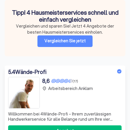
Tipp! 4 Hausmeisterservices schnell und
einfach vergleichen
Vergleichen und sparen Sie! Jetzt 4 Angebote der
besten Hausmeisterservices einholen.
Vergleichen Sie jetzt
5
.
4Wände-Profi
8,6
(17)
Arbeitsbereich Anklam
place
Willkommen bei 4Wände-Profi – Ihrem zuverlässigen
Handwerkerservice für alle Belange rund um Ihre vier
Wände! Ich bin Robert Meier, Geschäftsführer und
leidenschaftlicher Handwerker. Seit meiner Ausbildung