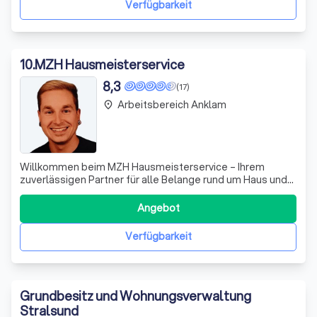
Verfügbarkeit
10
.
MZH Hausmeisterservice
8,3
(17)
Arbeitsbereich Anklam
place
Willkommen beim MZH Hausmeisterservice – Ihrem
zuverlässigen Partner für alle Belange rund um Haus und
Garten! Wir nehmen Ihre Wünsche ernst und setzen alles
daran, Ihnen den besten Service zu bieten. Unsere
Angebot
umfangreichen Hausmeisterdienste umfassen
Reparaturen, Ausbesserungen sowie professionelle B
Verfügbarkeit
Grundbesitz und Wohnungsverwaltung
Stralsund