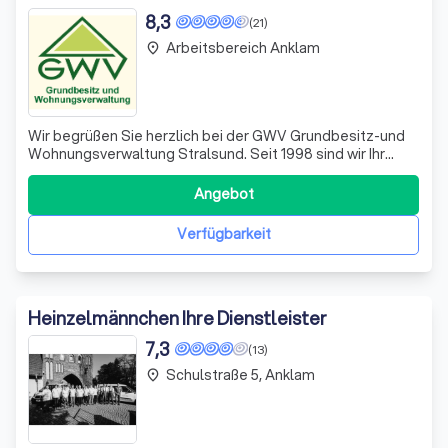
8,3
(21)
Arbeitsbereich Anklam
place
Wir begrüßen Sie herzlich bei der GWV Grundbesitz-und
Wohnungsverwaltung Stralsund. Seit 1998 sind wir Ihr
vertrauenswürdiger Partner in der Hausverwaltung und
bieten sowohl kaufmännische als auch technische
Angebot
Verwaltungsdienstleistungen an. Unser Portfolio umfasst
derzeit rund 650 Wohneinheiten in et
Verfügbarkeit
Heinzelmännchen Ihre Dienstleister
7,3
(13)
Schulstraße 5, Anklam
place