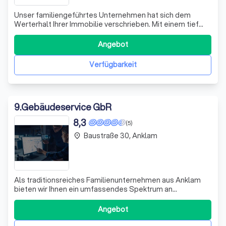
Unser familiengeführtes Unternehmen hat sich dem
Werterhalt Ihrer Immobilie verschrieben. Mit einem tief
verwurzelten Verständnis für die Bedürfnisse unserer
Kunden bieten wir maßgeschneiderte Lösungen, die
Angebot
präzise auf Ihre Anforderungen zugeschnitten sind. Unser
Team aus hochqualifizierten Fachleut
Verfügbarkeit
9
.
Gebäudeservice GbR
8,3
(5)
Baustraße 30, Anklam
place
Als traditionsreiches Familienunternehmen aus Anklam
bieten wir Ihnen ein umfassendes Spektrum an
Gebäudedienstleistungen, das sich von der Insel Rügen
bis Usedom erstreckt. Unser Meisterbetrieb zeichnet sich
Angebot
durch höchste Qualitätsstandards und kontinuierliche
Innovationen in Prozessen und Verfahre