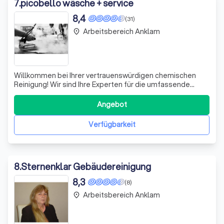
7
.
picobello wäsche + service
8,4
(31)
Arbeitsbereich Anklam
place
Willkommen bei Ihrer vertrauenswürdigen chemischen
Reinigung! Wir sind Ihre Experten für die umfassende
Reinigung und Pflege von Textilien. Mit Leidenschaft und
Fachwissen kümmern wir uns um Ihre Wäsche – sei es
Angebot
Waschen, Trocknen, Mangeln oder Bügeln. Unser Ziel ist
es, Ihnen einen erstklassigen Ser
Verfügbarkeit
8
.
Sternenklar Gebäudereinigung
8,3
(8)
Arbeitsbereich Anklam
place