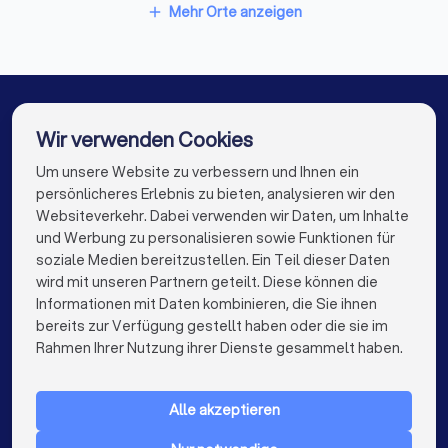
Hausmeisterservices in Hamburg
Mehr Orte anzeigen
add
Hausmeisterservices in München
Hausmeisterservices in Köln
Hausmeisterservices in Frankfurt am Main
Wir verwenden Cookies
Hausmeisterservices in Stuttgart
Um unsere Website zu verbessern und Ihnen ein
Die besten Hausmeisterservices für Sie
persönlicheres Erlebnis zu bieten, analysieren wir den
Hausmeisterservices in Düsseldorf
Websiteverkehr. Dabei verwenden wir Daten, um Inhalte
info@trustlocal.de
und Werbung zu personalisieren sowie Funktionen für
Hausmeisterservices in Dortmund
soziale Medien bereitzustellen. Ein Teil dieser Daten
wird mit unseren Partnern geteilt. Diese können die
Hausmeisterservices in Essen
Informationen mit Daten kombinieren, die Sie ihnen
bereits zur Verfügung gestellt haben oder die sie im
Hausmeisterservices in Bremen
keyboard_arrow_down
FÜR PRIVATPERSONEN
Rahmen Ihrer Nutzung ihrer Dienste gesammelt haben.
Hausmeisterservices in Nürnberg
keyboard_arrow_down
FÜR FIRMEN
Hausmeisterservices in Dresden
Alle akzeptieren
keyboard_arrow_down
ÜBER TRUSTLOCAL