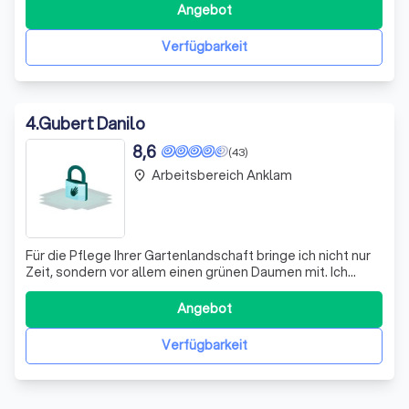
die Uhr zur Seite, um Ihnen in kritischen Momenten schnell
Angebot
und effizient zu helfen. Unsere erfahrenen Techniker sind
bestens ausgebildet und mit
Verfügbarkeit
4
.
Gubert Danilo
8,6
(43)
Arbeitsbereich Anklam
place
Für die Pflege Ihrer Gartenlandschaft bringe ich nicht nur
Zeit, sondern vor allem einen grünen Daumen mit. Ich
kümmere mich leidenschaftlich um Ihre Grünflächen und
biete Ihnen eine Vielzahl von Dienstleistungen an. Ob es
Angebot
um die kreative Landschaftsgestaltung, das präzise
Rasenmähen, das gründliche
Verfügbarkeit