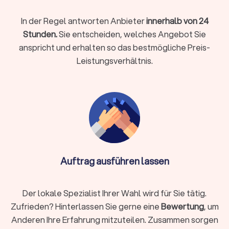
In der Regel antworten Anbieter
innerhalb von 24
Sicherheit und Überwachung:
Schließdienst und Gebäudekontrolle durchführen
Stunden.
Sie entscheiden, welches Angebot Sie
Brandschutzeinrichtungen überprüfen
anspricht und erhalten so das bestmögliche Preis-
Notbeleuchtung testen
Leistungsverhältnis.
Objektbetreuung bei längerer Abwesenheit
Viele Anbieter stellen flexible Leistungspakete
zusammen, die individuell auf Ihre Immobilie
zugeschnitten werden können. Von der monatlichen
Grundbetreuung bis zum umfassenden Facility-
Management sind vielfältige Kombinationen möglich.
Auftrag ausführen lassen
Was kostet ein Hausmeisterservice?
Die Kosten für einen Hausmeisterservice liegen in
Der lokale Spezialist Ihrer Wahl wird für Sie tätig.
Deutschland meist zwischen
15 €
und
60 €
pro Stunde.
Zufrieden? Hinterlassen Sie gerne eine
Bewertung
, um
Monatspauschalen bewegen sich zwischen
150 €
und
500
Anderen Ihre Erfahrung mitzuteilen. Zusammen sorgen
€
. Für Mieter gilt eine Obergrenze von
0,50 €
pro