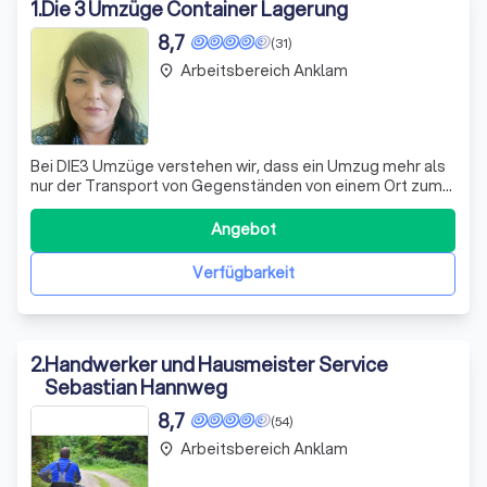
Umgebung.
1
.
Die 3 Umzüge Container Lagerung
8,7
(31)
Arbeitsbereich Anklam
place
Bei DIE3 Umzüge verstehen wir, dass ein Umzug mehr als
nur der Transport von Gegenständen von einem Ort zum
anderen ist. Es geht um den Beginn eines neuen Kapitels.
Deshalb setzen wir alles daran, diesen Übergang für Sie
Angebot
so reibungslos und stressfrei wie möglich zu gestalten.
Unser Team aus erfahren
Verfügbarkeit
2
.
Handwerker und Hausmeister Service
Sebastian Hannweg
8,7
(54)
Arbeitsbereich Anklam
place