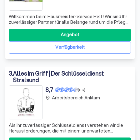
Willkommen beim Hausmeister-Service HST! Wir sind Ihr
zuverlässiger Partner für alle Belange rund um die Pflege
und Instandhaltung Ihrer Immobilie. Mit Leidenschaft und
Expertise kümmern wir uns um alles – von der
Angebot
Gartenpflege über die Treppenhausreinigung bis hin zu
umfassenden Renovierungsarbeiten
Verfügbarkeit
3
.
Alles Im Griff | Der Schlüsseldienst
Stralsund
8,7
(66)
Arbeitsbereich Anklam
place
Als Ihr zuverlässiger Schlüsseldienst verstehen wir die
Herausforderungen, die mit einem unerwarteten
Schlüsseldrama einhergehen. Wir stehen Ihnen rund um