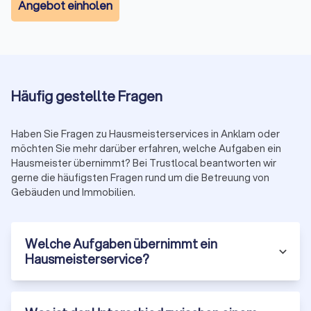
Angebot einholen
Verschiedene Arten von Hausmeisterservices
Je nach Bedarf lassen sich verschiedene Betreuungsmodelle
auswählen:
Klassischer Hauswartservice:
Traditionelle Leistungen wie
Reinigung, kleinere Reparaturen und Gebäudekontrolle –
ideal für Wohngebäude und kleine Gewerbeobjekte.
Technischer Hausdienst:
Spezialisierte Wartung
Häufig gestellte Fragen
technischer Anlagen – für moderne Bürogebäude oder
Industrieobjekte mit komplexer Haustechnik.
Facility-Management:
Ganzheitliche
Haben Sie Fragen zu Hausmeisterservices in Anklam oder
Gebäudebewirtschaftung inklusive Planung,
möchten Sie mehr darüber erfahren, welche Aufgaben ein
Kostenkontrolle und Koordination von Dienstleistern –
Hausmeister übernimmt? Bei Trustlocal beantworten wir
geeignet für große Immobilien und Portfolios.
gerne die häufigsten Fragen rund um die Betreuung von
Objektbetreuung:
Flexible Angebote für Ferienimmobilien,
Gebäuden und Immobilien.
Leerstände oder temporäre Betreuung während
Renovierungen.
Notdienst-Hausmeisterservice:
24-Stunden-Bereitschaft
Welche Aufgaben übernimmt ein
bei Notfällen (z.B. Wasserschäden, Heizungsausfall,
Hausmeisterservice?
Sicherheitsprobleme). Meist als Ergänzung buchbar.