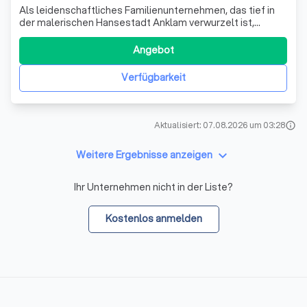
Als leidenschaftliches Familienunternehmen, das tief in
der malerischen Hansestadt Anklam verwurzelt ist,
widmen wir uns bei Heinzelmännchen – Ihre Dienstleister
mit Hingabe der Zufriedenheit unserer Kunden. Unsere
Angebot
Firmenphilosophie basiert auf einer maßgeschneiderten
Betreuung, die sich an den indi
Verfügbarkeit
Aktualisiert: 07.08.2026 um 03:28
info
keyboard_arrow_down
Weitere Ergebnisse anzeigen
Ihr Unternehmen nicht in der Liste?
Kostenlos anmelden