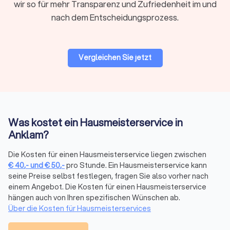
wir so für mehr Transparenz und Zufriedenheit im und
Quadratmeter monatlich. Die tatsächlichen Kosten
hängen von Größe des Objekts, Leistungsumfang und
nach dem Entscheidungsprozess.
Region ab.
Vergleichen Sie jetzt
Typische Kostenfaktoren:
Immobiliengröße:
Größere Objekte senken oft den
Quadratmeterpreis.
Leistungsumfang:
Reine Reinigung ist günstiger als
technische Wartung oder Gartenarbeiten.
Was kostet ein Hausmeisterservice in
Betreuungsintensität:
Tägliche Betreuung kostet mehr als
Anklam?
wöchentliche Einsätze.
Sonderleistungen:
Notdienste, Winterdienst und spezielle
Die Kosten für einen Hausmeisterservice liegen zwischen
technische Arbeiten werden meist separat berechnet.
€
40
,-
und
€
50
,-
pro Stunde. Ein Hausmeisterservice kann
Standort:
In Anklam können die Preise je nach Stadtteil und
seine Preise selbst festlegen, fragen Sie also vorher nach
Marktumfeld variieren.
einem Angebot. Die Kosten für einen Hausmeisterservice
Detaillierte Informationen zu Hausmeisterkosten pro
hängen auch von Ihren spezifischen Wünschen ab.
Quadratmeter finden Sie in unserem Kostenratgeber.
Über die Kosten für Hausmeisterservices