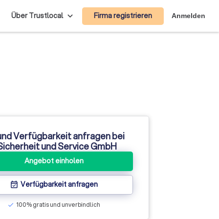
Firma registrieren
Über Trustlocal
Anmelden
und Verfügbarkeit anfragen bei
icherheit und Service GmbH
Angebot einholen
Verfügbarkeit anfragen
event_available
100% gratis und unverbindlich
check