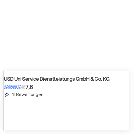
USD Uni Service Dienstleistungs GmbH & Co. KG
7,6
grade
11
Bewertungen