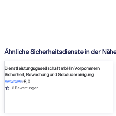
Ähnliche Sicherheitsdienste in der Näh
Dienstleistungsgesellschaft mbH in Vorpommern
Sicherheit, Bewachung und Gebäudereinigung
8,0
grade
6
Bewertungen