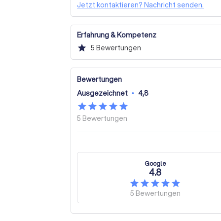
können!
Jetzt kontaktieren? Nachricht senden.
Erfahrung & Kompetenz
star
5
Bewertungen
Bewertungen
Ausgezeichnet
•
4,8
5
Bewertungen
Google
4.8
5
Bewertungen