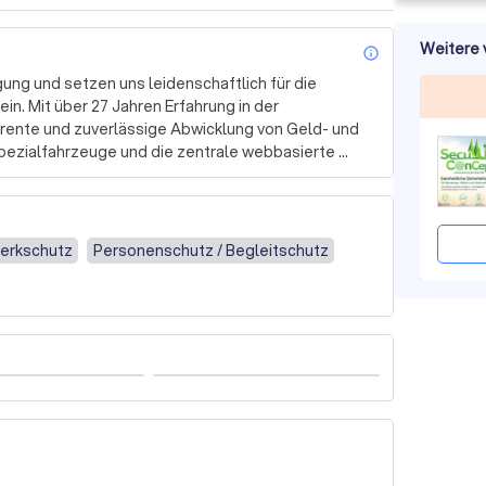
Weitere 
info_outl
ng und setzen uns leidenschaftlich für die 
n. Mit über 27 Jahren Erfahrung in der 
arente und zuverlässige Abwicklung von Geld- und 
zialfahrzeuge und die zentrale webbasierte 
l und umweltbewusst zu agieren. 

transportunternehmen zusammen, um bundesweite 
Unsere Cashcenter in Neubrandenburg und Berlin 
Werkschutz
Personenschutz / Begleitschutz
um die sichere Bearbeitung und Verarbeitung von 
 

tleistungen im Bereich SB-Service an, die von der 
gsbehebung reichen. Unser engagiertes 
t zur Verfügung, um Ihre Anliegen schnell und 
n? Fordern Sie noch heute ein kostenloses 
forderungen an Sicherheit und Service übertreffen 