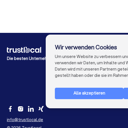
Sicherheitsdienste in Essen
Sicherheitsdienste 
Sicherheitsdienste in Leipzig
Sicherheitsdienste i
Wir verwenden Cookies
FÜR PRIVATPERSONEN
Wie es funktioniert
Um unsere Website zu verbessern und I
Die besten Unternehmen für Sie
Experten-Blogs
verwenden wir Daten, um Inhalte und W
Kostenaufstellungen
Daten wird mit unseren Partnern getei
Beschwerde über Firma
gestellt haben oder die sie im Rahme
Studien & Einblicke
Alle akzeptieren
info@trustlocal.de
©
2026
Trustlocal