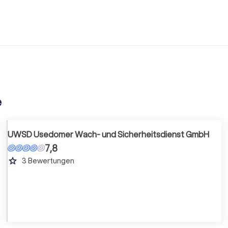
e
UWSD Usedomer Wach- und Sicherheitsdienst GmbH
7,8
grade
3
Bewertungen