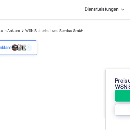
Dienstleistungen
te in Anklam
WSN Sicherheit und Service GmbH
arrow_forward_ios
Anklam
+
Preis 
WSN S