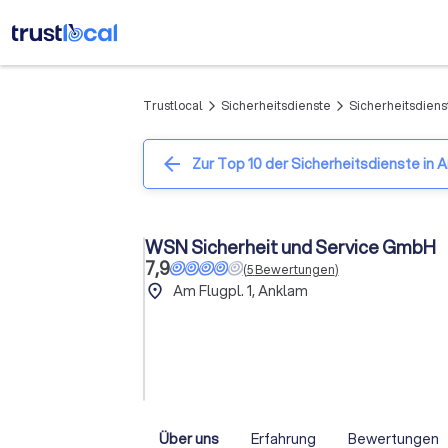
Trustlocal
Sicherheitsdienste
Sicherheitsdiens
arrow_forward_ios
arrow_forward_ios
arrow_back
Zur Top 10 der Sicherheitsdienste in 
WSN Sicherheit und Service GmbH
7,9
(
5
Bewertungen
)
place
Am Flugpl. 1, Anklam
Über uns
Erfahrung
Bewertungen