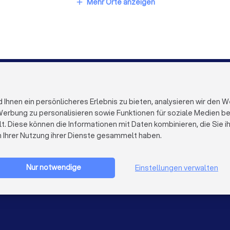
in Bremen
Sicherheitsdienste in Nürnberg
Sicherheitsdie
Mehr Orte anzeigen
add
n Duisburg
Sicherheitsdienste in Bochum
Sicherheitsdie
Sicherheitsdienste in Bonn
Sicherheitsdienste in Münster
FÜR FIRMEN
ÜBER TRUST
Firmenprofil löschen
Über Trustloc
hnen ein persönlicheres Erlebnis zu bieten, analysieren wir den W
Trustlocal Top Pro
Arbeiten bei 
erbung zu personalisieren sowie Funktionen für soziale Medien bere
Erfahrungen
Kontakt
lt. Diese können die Informationen mit Daten kombinieren, die Sie 
Impulse
Datenschutz
n Ihrer Nutzung ihrer Dienste gesammelt haben.
Cookies
Firma registrieren
Impressum
AGB
Nur notwendige
Einstellungen verwalten
Sitemap