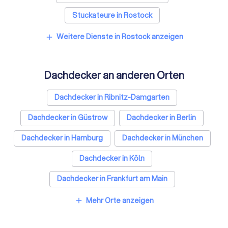
Stuckateure in Rostock
Spezialisten für Dämmung in Rostock
Weitere Dienste in Rostock anzeigen
add
Umzugsunternehmen in Rostock
Dachdecker an anderen Orten
Kammerjäger in Rostock
Sicherheitstechniker in Rostock
Dachdecker in Ribnitz-Damgarten
Trockenbauer in Rostock
Dachdecker in Güstrow
Dachdecker in Berlin
Sanitärinstallateure in Rostock
Dachdecker in Hamburg
Dachdecker in München
Fliesenleger in Rostock
Fensterbauer in Rostock
Dachdecker in Köln
Bodenleger in Rostock
Dachdecker in Frankfurt am Main
Dachdecker in Stuttgart
Mehr Orte anzeigen
add
Dachdecker in Düsseldorf