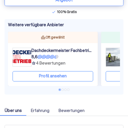
Angebot
100% Gratis
check
Weitere verfügbare Anbieter
Oft gewählt
Dachdeckermeister Fachbetrieb MV GmbH
R
8,6
8
4
Bewertungen
grade
gra
Profil ansehen
Über uns
Erfahrung
Bewertungen