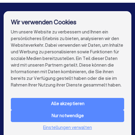
Dachdecker in Dortmund
Dachdecker in Essen
Dachdecker in Bremen
Dachdecker in Nürnberg
Wir verwenden Cookies
Dachdecker in Dresden
Dachdecker in Hannover
Um unsere Website zu verbessern und Ihnen ein
Die besten Unternehmen für Sie
persönlicheres Erlebnis zu bieten, analysieren wir den
Dachdecker in Leipzig
Dachdecker in Duisburg
Websiteverkehr. Dabei verwenden wir Daten, um Inhalte
info@trustlocal.de
und Werbung zu personalisieren sowie Funktionen für
Dachdecker in Bochum
Dachdecker in Wuppertal
soziale Medien bereitzustellen. Ein Teil dieser Daten
wird mit unseren Partnern geteilt. Diese können die
Dachdecker in Bielefeld
Dachdecker in Bonn
Informationen mit Daten kombinieren, die Sie ihnen
bereits zur Verfügung gestellt haben oder die sie im
Dachdecker in Münster
keyboard_arrow_down
FÜR PRIVATPERSONEN
Rahmen Ihrer Nutzung ihrer Dienste gesammelt haben.
keyboard_arrow_down
FÜR FIRMEN
Alle akzeptieren
keyboard_arrow_down
ÜBER TRUSTLOCAL
Nur notwendige
LAND
Niederlande
Einstellungen verwalten
Belgien