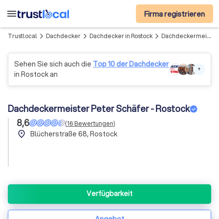
menu
Firma registrieren
Trustlocal
Dachdecker
Dachdecker in Rostock
Dachdeckermeister Peter Schäfer - Rostock
arrow_forward_ios
arrow_forward_ios
arrow_forward_ios
Sehen Sie sich auch die
Top 10 der Dachdecker
+
in Rostock an
Dachdeckermeister Peter Schäfer - Rostock
8,6
(
16
Bewertungen
)
place
Blücherstraße 68, Rostock
Verfügbarkeit