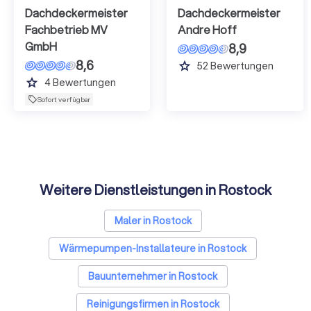
Dachdeckermeister
Dachdeckermeister
Fachbetrieb MV
Andre Hoff
GmbH
8,9
8,6
grade
52
Bewertungen
grade
4
Bewertungen
Sofort verfügbar
Weitere Dienstleistungen in Rostock
Maler in Rostock
Wärmepumpen-Installateure in Rostock
Bauunternehmer in Rostock
Reinigungsfirmen in Rostock