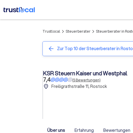
Trustlocal
Steuerberater
Steuerberater in Rost
arrow_forward_ios
arrow_forward_ios
arrow_back
Zur Top 10 der Steuerberater in Rost
KSR Steuern Kaiser und Westphal
7,4
(
5
Bewertungen
)
place
Freiligrathstraße 11, Rostock
Über uns
Erfahrung
Bewertungen