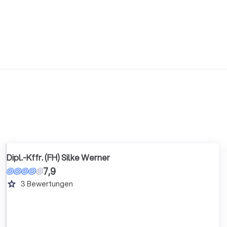
Dipl.-Kffr. (FH) Silke Werner
7,9
grade
3
Bewertungen