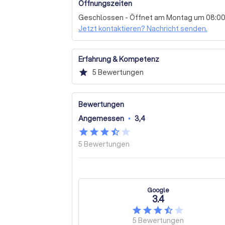
Öffnungszeiten
Wir laden Sie ein, sich selbst ein Bild von
Geschlossen - Öffnet am Montag um 08:0
machen. Kontaktieren Sie uns noch heute, u
Jetzt kontaktieren? Nachricht senden.
freuen uns darauf, Sie bei Ihren steuerlich
Erfahrung & Kompetenz
star
5
Bewertungen
Bewertungen
Angemessen
•
3,4
5
Bewertungen
Google
3.4
5
Bewertungen