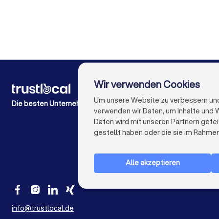
Steuerberater in Dresden
Steuerberater in Hannover
Steuerber
Wir verwenden Cookies
FÜR PRIVATPERSONEN
Wie es funktioniert
Um unsere Website zu verbessern und I
Die besten Unternehmen für Sie
Experten-Blogs
verwenden wir Daten, um Inhalte und W
Kostenaufstellungen
Daten wird mit unseren Partnern getei
Beschwerde über Firma
gestellt haben oder die sie im Rahme
Studien & Einblicke
Alle akzeptieren
info@trustlocal.de