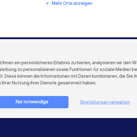
Steuerberater in Leipzig
Steuerberater in Duisburg
Mehr Orte anzeigen
add
ater in Bielefeld
Steuerberater in Bonn
Steuerberater i
FÜR FIRMEN
ÜBER TRUST
Firmenprofil löschen
Über Trustloc
hnen ein persönlicheres Erlebnis zu bieten, analysieren wir den W
Trustlocal Top Pro
Arbeiten bei 
erbung zu personalisieren sowie Funktionen für soziale Medien bere
Erfahrungen
Kontakt
lt. Diese können die Informationen mit Daten kombinieren, die Sie 
Impulse
Datenschutz
n Ihrer Nutzung ihrer Dienste gesammelt haben.
Cookies
Firma registrieren
Impressum
AGB
Nur notwendige
Einstellungen verwalten
Sitemap