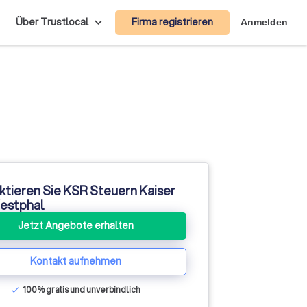
Firma registrieren
Über Trustlocal
Anmelden
ktieren Sie KSR Steuern Kaiser
estphal
Jetzt Angebote erhalten
Kontakt aufnehmen
100% gratis und unverbindlich
check