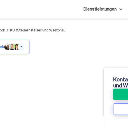
Dienstleistungen
ock
KSR Steuern Kaiser und Westphal
arrow_forward_ios
ock
+
Konta
und W