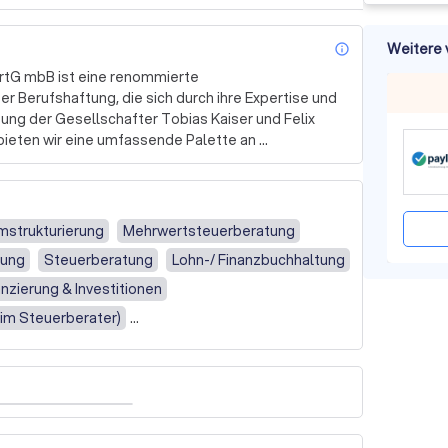
Weitere 
info_outl
tG mbB ist eine renommierte 
 Berufshaftung, die sich durch ihre Expertise und 
tung der Gesellschafter Tobias Kaiser und Felix 
ieten wir eine umfassende Palette an 
der Bundesrepublik Deutschland bestellt und 
nburg-Vorpommern. Wir halten uns strikt an die 
mstrukturierung
Mehrwertsteuerberatung
n, um unseren Kunden stets den besten Service zu 
dung
Steuerberatung
Lohn-/ Finanzbuchhaltung
nzierung & Investitionen
owohl die Beratung von Privatpersonen als auch von 
eim Steuerberater)
e individuelle und persönliche Beratung, um auf die 
en unserer Mandanten einzugehen. 

sere Expertise und unser Engagement einen echten 
ass wir uns durch unsere Professionalität und unser 
esellschaften abheben. 
