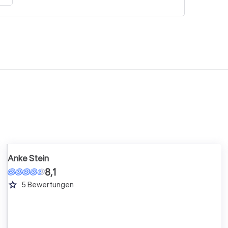
Anke Stein
8,1
grade
5
Bewertungen