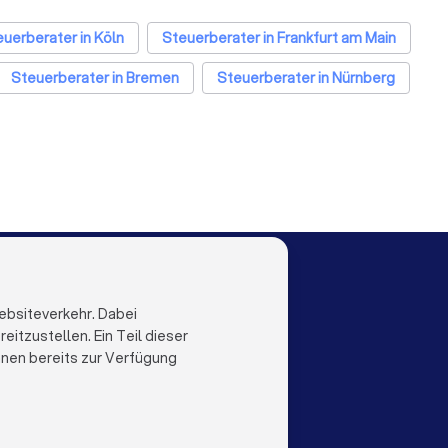
uerberater in Köln
Steuerberater in Frankfurt am Main
Steuerberater in Bremen
Steuerberater in Nürnberg
Steuerberater in Bochum
Steuerberater in Wuppertal
n Münster
LOCAL
LAND
al
Niederlande
ebsiteverkehr. Dabei
Trustlocal
Belgien
itzustellen. Ein Teil dieser
Deutschland
ihnen bereits zur Verfügung
Spanien