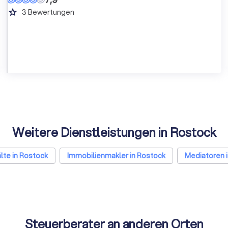
grade
3
Bewertungen
Weitere Dienstleistungen in Rostock
te in Rostock
Immobilienmakler in Rostock
Mediatoren 
Steuerberater an anderen Orten