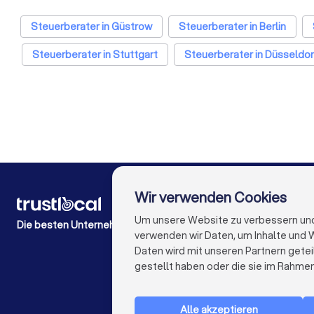
Steuerberater in Güstrow
Steuerberater in Berlin
Steuerberater in Stuttgart
Steuerberater in Düsseldor
Steuerberater in Dresden
Steuerberater in Hannover
Steuerber
Wir verwenden Cookies
FÜR PRIVATPERSONEN
Wie es funktioniert
Um unsere Website zu verbessern und I
Die besten Unternehmen für Sie
Experten-Blogs
verwenden wir Daten, um Inhalte und W
Kostenaufstellungen
Daten wird mit unseren Partnern getei
Beschwerde über Firma
gestellt haben oder die sie im Rahme
Studien & Einblicke
Alle akzeptieren