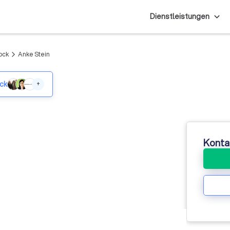
Dienstleistungen
ock
Anke Stein
arrow_forward_ios
ock
+
Konta