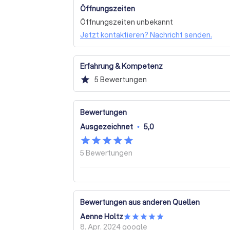
Betreuung unserer Mandanten.

Öffnungszeiten
Öffnungszeiten unbekannt
Lassen Sie uns gemeinsam Ihre steuerliche
Jetzt kontaktieren? Nachricht senden.
uns noch heute für ein unverbindliches Ers
an. Wir freuen uns darauf, Sie kennenzulerne
unterstützen.
Erfahrung & Kompetenz
star
5
Bewertungen
Bewertungen
Ausgezeichnet
•
5,0
5
Bewertungen
Bewertungen aus anderen Quellen
Aenne Holtz
8. Apr. 2024
google