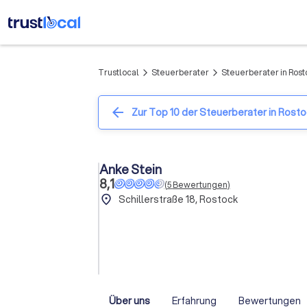
Trustlocal
Steuerberater
Steuerberater in Rost
arrow_forward_ios
arrow_forward_ios
arrow_back
Zur Top 10 der Steuerberater in Rost
Anke Stein
8,1
(
5
Bewertungen
)
place
Schillerstraße 18, Rostock
Über uns
Erfahrung
Bewertungen