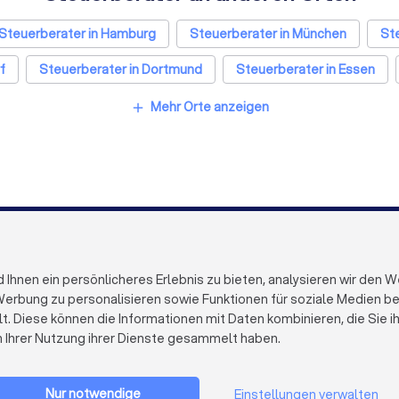
Steuerberater in Hamburg
Steuerberater in München
Ste
f
Steuerberater in Dortmund
Steuerberater in Essen
Steuerberater in Leipzig
Steuerberater in Duisburg
Mehr Orte anzeigen
add
ater in Bielefeld
Steuerberater in Bonn
Steuerberater i
FÜR FIRMEN
ÜBER TRUST
Firmenprofil löschen
Über Trustloc
hnen ein persönlicheres Erlebnis zu bieten, analysieren wir den W
Trustlocal Top Pro
Arbeiten bei 
erbung zu personalisieren sowie Funktionen für soziale Medien bere
Erfahrungen
Kontakt
lt. Diese können die Informationen mit Daten kombinieren, die Sie 
Impulse
Datenschutz
n Ihrer Nutzung ihrer Dienste gesammelt haben.
Cookies
Firma registrieren
Impressum
AGB
Nur notwendige
Einstellungen verwalten