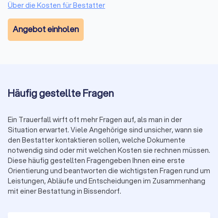
Über die Kosten für Bestatter
Bei größeren Nachlässen kann eine
Vermögensverwaltung
oder ein
Finanzberater
helfen,
den Überblick zu behalten.
Angebot einholen
Wenn der Haushalt des Verstorbenen aufgelöst werden
muss, übernehmen Dienstleister für
Entrümpelung
diese Aufgabe diskret und effizient.
Häufig gestellte Fragen
Kosten für Bestatter in Bissendorf
Die Kosten einer Bestattung hängen stark von der Art der
Bestattung und dem gewünschten Leistungsumfang ab.
Ein Trauerfall wirft oft mehr Fragen auf, als man in der
Grundsätzlich gilt:
Situation erwartet. Viele Angehörige sind unsicher, wann sie
den Bestatter kontaktieren sollen, welche Dokumente
ab ca.
notwendig sind oder mit welchen Kosten sie rechnen müssen.
Einfache Urnenbestattung
3.000 €
Diese häufig gestellten Fragengeben Ihnen eine erste
Orientierung und beantworten die wichtigsten Fragen rund um
Leistungen, Abläufe und Entscheidungen im Zusammenhang
Klassische Erdbestattung mit
ab ca.
mit einer Bestattung in Bissendorf.
Trauerfeier
5.000 €
ab ca.