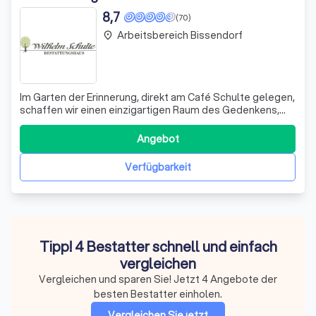
8,7
(70)
Arbeitsbereich Bissendorf
place
Im Garten der Erinnerung, direkt am Café Schulte gelegen,
schaffen wir einen einzigartigen Raum des Gedenkens,
der 2014 ins Leben gerufen wurde. Hier finden Trauernde
nicht nur einen Ort der Stille, sondern auch eine Quelle der
Angebot
Hoffnung und des Trostes. Die harmonische Architektur
und die liebevoll
Verfügbarkeit
Tipp! 4 Bestatter schnell und einfach
vergleichen
Vergleichen und sparen Sie! Jetzt 4 Angebote der
besten Bestatter einholen.
Vergleichen Sie jetzt