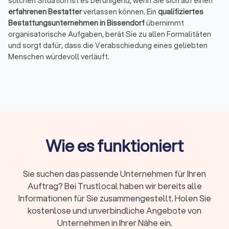
solchen Situation ist es beruhigend, wenn Sie sich auf einen
erfahrenen Bestatter
verlassen können. Ein
qualifiziertes
Bestattungsunternehmen in Bissendorf
übernimmt
organisatorische Aufgaben, berät Sie zu allen Formalitäten
und sorgt dafür, dass die Verabschiedung eines geliebten
Menschen würdevoll verläuft.
Das Wichtigste in Kürze
Ein Bestatter in Bissendorf unterstützt Sie im Trauerfall
bei Organisation, Formalitäten und einer würdevollen
Verabschiedung.
Je nach Bestattungsart sollten Sie grob mit
3.000 € für
Wie es funktioniert
eine einfache Urnenbestattung
, ab etwa
4.000 €
für
Natur- oder Seebestattungen und ab rund
5.000 €
für
eine klassische Erdbestattung rechnen.
Sie suchen das passende Unternehmen für Ihren
Auf Trustlocal finden Sie
geprüfte Bestatter in
Auftrag? Bei Trustlocal haben wir bereits alle
Bissendorf mit echten Bewertungen
, können Angebote
Informationen für Sie zusammengestellt. Holen Sie
transparent vergleichen und so einen seriösen Anbieter
kostenlose und unverbindliche Angebote von
wählen, der zu Ihren Vorstellungen und Ihrem Budget
Unternehmen in Ihrer Nähe ein.
passt.