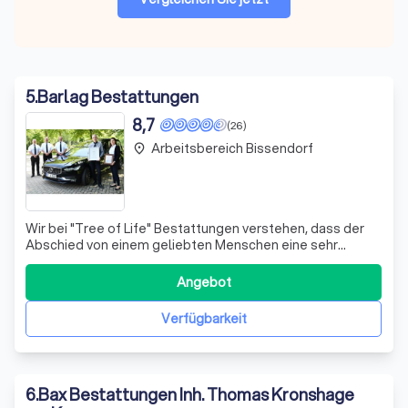
5
.
Barlag Bestattungen
8,7
(26)
Arbeitsbereich Bissendorf
place
Wir bei "Tree of Life" Bestattungen verstehen, dass der
Abschied von einem geliebten Menschen eine sehr
persönliche Angelegenheit ist. Deshalb bieten wir
individuelle Beratung, um die finanzielle Vorsorge und die
Angebot
Art der Bestattung genau auf Ihre Wünsche abzustimmen.
Ob durch eine Sterbegeldversiche
Verfügbarkeit
6
.
Bax Bestattungen Inh. Thomas Kronshage