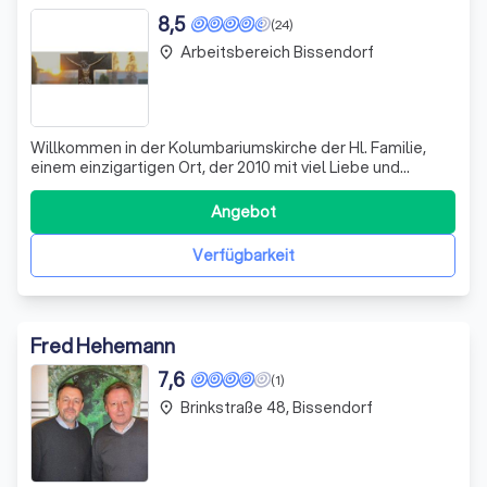
8,5
(24)
Arbeitsbereich Bissendorf
place
Willkommen in der Kolumbariumskirche der Hl. Familie,
einem einzigartigen Ort, der 2010 mit viel Liebe und
Hingabe umgestaltet wurde. Hier finden die Verstorbenen
ihren Platz inmitten der Lebenden, und wir schaffen einen
Angebot
Raum, der zum Gedenken und zur Besinnung einlädt.
Unsere architektonische Gesta
Verfügbarkeit
Fred Hehemann
7,6
(1)
Brinkstraße 48, Bissendorf
place