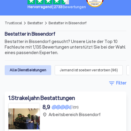
Hervorragend
|
2733
Bewertungen
Trustlocal
Bestatter
Bestatter in Bissendorf
arrow_forward_ios
arrow_forward_ios
Bestatter in Bissendorf
Bestatter in Bissendorf gesucht? Unsere Liste der Top 10
Fachleute mit 1,135 Bewertungen unterstützt Sie bei der Wahl
eines passenden Experten.
Alle Dienstleistungen
Jemand ist soeben verstorben
(
96
)
filter_list
Filter
1
.
Strakeljahn Bestattungen
8,9
(51)
Arbeitsbereich Bissendorf
place