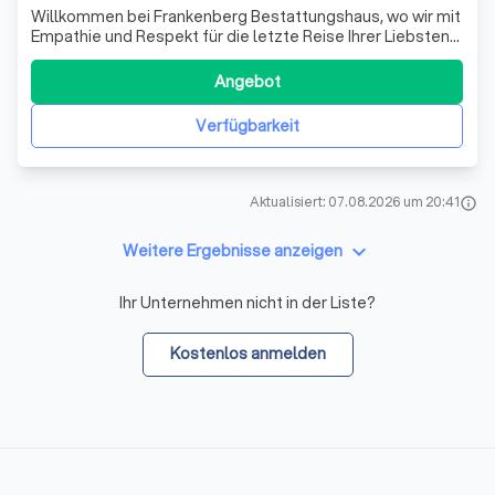
Willkommen bei Frankenberg Bestattungshaus, wo wir mit
Empathie und Respekt für die letzte Reise Ihrer Liebsten
sorgen. Wir verstehen, dass der Verlust eines geliebten
Menschen eine der schwierigsten Zeiten im Leben ist.
Angebot
Daher stehen wir Ihnen in dieser emotionalen Phase mit
einfühlsamer Unterstützu
Verfügbarkeit
Aktualisiert: 07.08.2026 um 20:41
info
keyboard_arrow_down
Weitere Ergebnisse anzeigen
Ihr Unternehmen nicht in der Liste?
Kostenlos anmelden