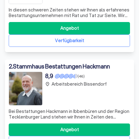
In diesen schweren Zeiten stehen wir Ihnen als erfahrenes
Bestattungsunternehmen mit Rat und Tat zur Seite. Wir
verstehen, dass der Verlust eines geliebten Menschen
eine enorme emotionale Herausforderung darstellt.
Angebot
Deshalb bieten wir Ihnen eine umfassende Betreuung, die
von der sorgfältigen Planung
Verfügbarkeit
2
.
Stammhaus Bestattungen Hackmann
8,9
(46)
Arbeitsbereich Bissendorf
place
Bei Bestattungen Hackmann in Ibbenbüren und der Region
Tecklenburger Land stehen wir Ihnen in Zeiten des
Abschieds mit Würde und Respekt zur Seite. Unser
Familienunternehmen, das seit fast einem Jahrhundert
Angebot
besteht, hat es sich zur Aufgabe gemacht, Sie umfassend