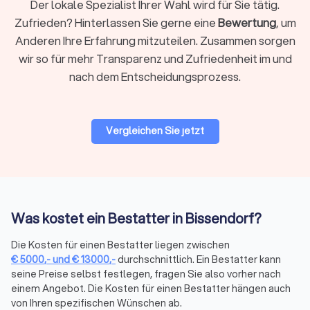
Der lokale Spezialist Ihrer Wahl wird für Sie tätig.
können meist berücksichtigt werden.
Zufrieden? Hinterlassen Sie gerne eine
Bewertung
, um
Ein häufiger Punkt, der in diesem Zusammenhang aufkommt,
Anderen Ihre Erfahrung mitzuteilen. Zusammen sorgen
ist der Unterschied zwischen Bestatter und Trauerredner.
wir so für mehr Transparenz und Zufriedenheit im und
Während der Bestatter die organisatorischen und praktischen
Abläufe übernimmt, sorgt der Trauerredner für die
nach dem Entscheidungsprozess.
persönliche Gestaltung der Zeremonie.
Viele Bestattungsunternehmen in Bissendorf
bieten eine
Trauerrede direkt als Leistung an oder arbeiten mit festen,
Vergleichen Sie jetzt
erfahrenen freien Rednern zusammen
. In den Trustlocal-
Profilen der Bestatter finden Sie Informationen zum
Fachwissen des ausgewählten Bestatters und deren
besonderen Zusatzleistungen.
Wenn Sie selbst einen
freien Redner
auswählen möchten,
Was kostet ein Bestatter in Bissendorf?
finden Sie auf Trustlocal eine Übersicht geprüfter
Anbieter in Bissendorf.
Die Kosten für einen Bestatter liegen zwischen
Darüber hinaus informieren viele Anbieter auch über
€
5000
,-
und
€
13000
,-
durchschnittlich. Ein Bestatter kann
weiterführende Themen, die nach einer Beerdigung relevant
seine Preise selbst festlegen, fragen Sie also vorher nach
werden – etwa rechtliche oder finanzielle Schritte:
einem Angebot. Die Kosten für einen Bestatter hängen auch
Ein
Rechtsanwalt für Erbrecht
kann helfen, Testamente
von Ihren spezifischen Wünschen ab.
zu prüfen oder Erbansprüche zu klären.