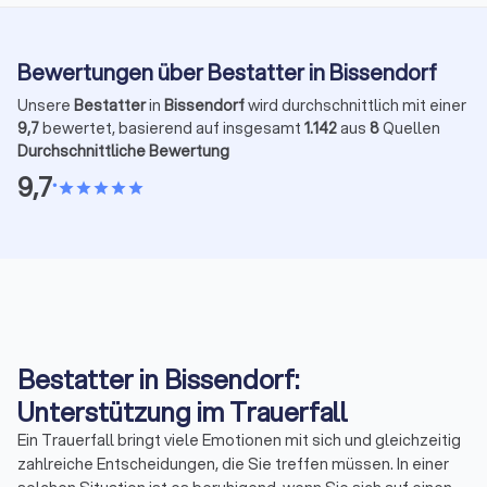
Bewertungen über Bestatter in Bissendorf
Unsere
Bestatter
in
Bissendorf
wird durchschnittlich mit einer
9,7
bewertet, basierend auf insgesamt
1.142
aus
8
Quellen
Durchschnittliche Bewertung
9,7
•
star
star
star
star
star
Bestatter in Bissendorf:
Unterstützung im Trauerfall
Ein Trauerfall bringt viele Emotionen mit sich und gleichzeitig
zahlreiche Entscheidungen, die Sie treffen müssen. In einer