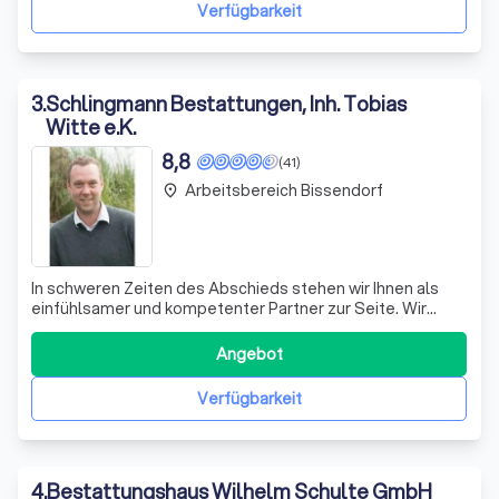
und einfühlsam zu unterstützen. Wir b
Verfügbarkeit
3
.
Schlingmann Bestattungen, Inh. Tobias
Witte e.K.
8,8
(41)
Arbeitsbereich Bissendorf
place
In schweren Zeiten des Abschieds stehen wir Ihnen als
einfühlsamer und kompetenter Partner zur Seite. Wir
verstehen, dass der Verlust eines geliebten Menschen
oft unerwartet kommt und viele Entscheidungen
Angebot
erfordert. Mit jahrelanger Erfahrung begleiten wir Sie
durch den gesamten Prozess der Bestattun
Verfügbarkeit
4
.
Bestattungshaus Wilhelm Schulte GmbH