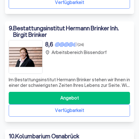
Verfügbarkeit
9
.
Bestattungsinstitut Hermann Brinker Inh.
Birgit Brinker
8,6
(24)
Arbeitsbereich Bissendorf
place
Im Bestattungsinstitut Hermann Brinker stehen wir Ihnen in
einer der schwierigsten Zeiten Ihres Lebens zur Seite. Wir
verstehen, dass der Verlust eines geliebten Menschen
eine immense emotionale Belastung mit sich bringt.
Angebot
Daher setzen wir alles daran, Ihnen den Abschied so
würdevoll und einfühlsam w
Verfügbarkeit
10
.
Kolumbarium Osnabrück