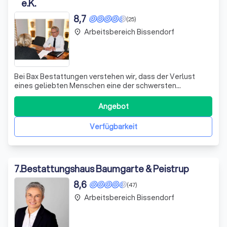
e.K.
8,7
(25)
Arbeitsbereich Bissendorf
place
Bei Bax Bestattungen verstehen wir, dass der Verlust
eines geliebten Menschen eine der schwersten
Erfahrungen im Leben darstellt. Seit unserer Gründung im
Jahr 1887 haben wir es uns zur Aufgabe gemacht, Ihnen in
Angebot
diesen schweren Zeiten beizustehen und eine würdevolle,
persönliche Verabschiedung zu er
Verfügbarkeit
7
.
Bestattungshaus Baumgarte & Peistrup
8,6
(47)
Arbeitsbereich Bissendorf
place