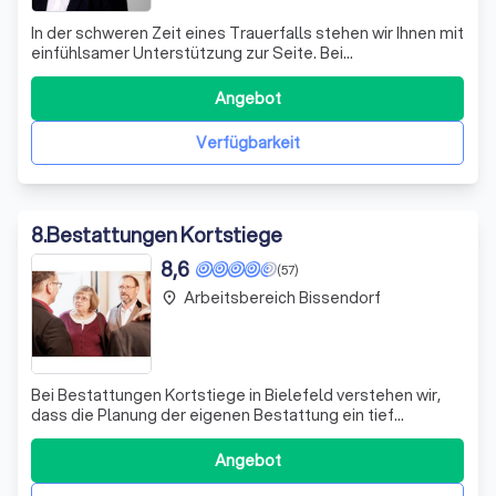
In der schweren Zeit eines Trauerfalls stehen wir Ihnen mit
einfühlsamer Unterstützung zur Seite. Bei
Bestattungshaus Baumgarte & Peistrup verstehen wir, wie
herausfordernd diese Phase sein kann. Wir begleiten Sie
Angebot
mit Herz und Empathie durch alle notwendigen Schritte,
damit Sie den Raum und die Zeit
Verfügbarkeit
8
.
Bestattungen Kortstiege
8,6
(57)
Arbeitsbereich Bissendorf
place
Bei Bestattungen Kortstiege in Bielefeld verstehen wir,
dass die Planung der eigenen Bestattung ein tief
persönlicher Prozess ist. Wir bieten Ihnen die Möglichkeit,
diesen letzten Weg nach Ihren individuellen Wünschen
Angebot
und Vorstellungen zu gestalten. Unser Ziel ist es, Sie und
Ihre Angehörigen in die