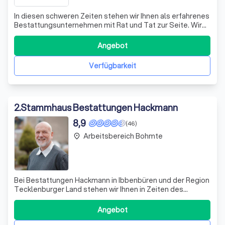
In diesen schweren Zeiten stehen wir Ihnen als erfahrenes
Bestattungsunternehmen mit Rat und Tat zur Seite. Wir
verstehen, dass der Verlust eines geliebten Menschen
eine enorme emotionale Herausforderung darstellt.
Angebot
Deshalb bieten wir Ihnen eine umfassende Betreuung, die
von der sorgfältigen Planung
Verfügbarkeit
2
.
Stammhaus Bestattungen Hackmann
8,9
(46)
Arbeitsbereich Bohmte
place
Bei Bestattungen Hackmann in Ibbenbüren und der Region
Tecklenburger Land stehen wir Ihnen in Zeiten des
Abschieds mit Würde und Respekt zur Seite. Unser
Familienunternehmen, das seit fast einem Jahrhundert
Angebot
besteht, hat es sich zur Aufgabe gemacht, Sie umfassend