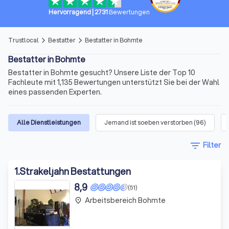
Hervorragend
|
2731
Bewertungen
Trustlocal
Bestatter
Bestatter in Bohmte
arrow_forward_ios
arrow_forward_ios
Bestatter in Bohmte
Bestatter in Bohmte gesucht? Unsere Liste der Top 10
Fachleute mit 1,135 Bewertungen unterstützt Sie bei der Wahl
eines passenden Experten.
Alle Dienstleistungen
Jemand ist soeben verstorben
(
96
)
filter_list
Filter
1
.
Strakeljahn Bestattungen
8,9
(51)
Arbeitsbereich Bohmte
place