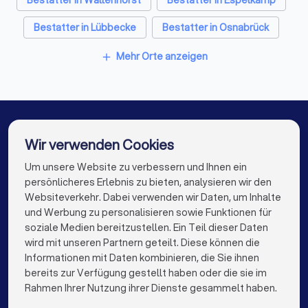
Objektive Bewertung:
Bestatter auf unserer Website
haben einen durchschnittlichen Trustlocal-Score
8/10
Bestatter in Lübbecke
Bestatter in Osnabrück
auf Basis von
1,135 Bewertungen
.
Transparente Auswahl:
Anbieterprofile mit
Bestatter in Bramsche
Bestatter in Berlin
Mehr Orte anzeigen
add
Leistungsübersicht, Fotos, Kontakt und
Kundenfeedback.
Bestatter in Hamburg
Bestatter in München
Schneller Vergleich:
Kostenlose, unverbindliche
Angebotsanfrage direkt auf der Plattform.
Bestatter in Köln
Bestatter in Frankfurt am Main
Sicherheit:
Nur geprüfte und gewerblich registrierte
Bestatter.
Bestatter in Stuttgart
Bestatter in Düsseldorf
Wir verwenden Cookies
So können Sie sich in einer emotionalen Zeit auf das
Bestatter in Dortmund
Bestatter in Essen
konzentrieren, was wirklich zählt – einen würdevollen
Um unsere Website zu verbessern und Ihnen ein
Die besten Bestatter für Sie
Abschied.
persönlicheres Erlebnis zu bieten, analysieren wir den
Bestatter in Bremen
Bestatter in Nürnberg
Websiteverkehr. Dabei verwenden wir Daten, um Inhalte
info@trustlocal.de
und Werbung zu personalisieren sowie Funktionen für
Bestatter in Dresden
Bestatter in Hannover
soziale Medien bereitzustellen. Ein Teil dieser Daten
wird mit unseren Partnern geteilt. Diese können die
Bestatter in Leipzig
Bestatter in Duisburg
Informationen mit Daten kombinieren, die Sie ihnen
bereits zur Verfügung gestellt haben oder die sie im
Bestatter in Bochum
Bestatter in Wuppertal
keyboard_arrow_down
FÜR PRIVATPERSONEN
Rahmen Ihrer Nutzung ihrer Dienste gesammelt haben.
Bestatter in Bielefeld
Bestatter in Bonn
keyboard_arrow_down
FÜR FIRMEN