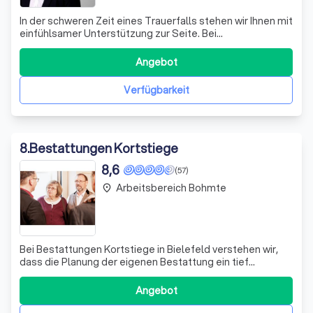
In der schweren Zeit eines Trauerfalls stehen wir Ihnen mit
einfühlsamer Unterstützung zur Seite. Bei
Bestattungshaus Baumgarte & Peistrup verstehen wir, wie
herausfordernd diese Phase sein kann. Wir begleiten Sie
Angebot
mit Herz und Empathie durch alle notwendigen Schritte,
damit Sie den Raum und die Zeit
Verfügbarkeit
8
.
Bestattungen Kortstiege
8,6
(57)
Arbeitsbereich Bohmte
place
Bei Bestattungen Kortstiege in Bielefeld verstehen wir,
dass die Planung der eigenen Bestattung ein tief
persönlicher Prozess ist. Wir bieten Ihnen die Möglichkeit,
diesen letzten Weg nach Ihren individuellen Wünschen
Angebot
und Vorstellungen zu gestalten. Unser Ziel ist es, Sie und
Ihre Angehörigen in die