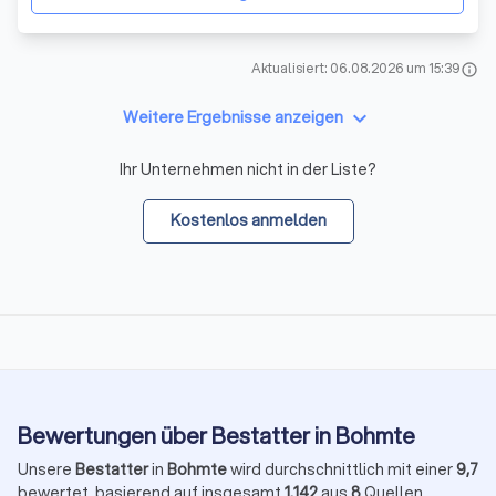
Aktualisiert: 06.08.2026 um 15:39
info
keyboard_arrow_down
Weitere Ergebnisse anzeigen
Ihr Unternehmen nicht in der Liste?
Kostenlos anmelden
Bewertungen über Bestatter in Bohmte
Unsere
Bestatter
in
Bohmte
wird durchschnittlich mit einer
9,7
bewertet, basierend auf insgesamt
1.142
aus
8
Quellen