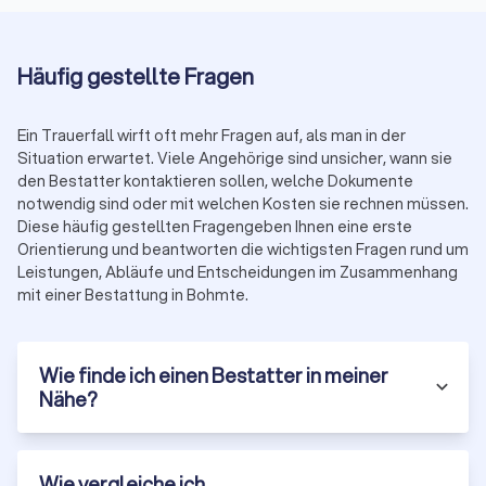
Kosten für Bestatter in Bohmte
Häufig gestellte Fragen
Die Kosten einer Bestattung hängen stark von der Art der
Bestattung und dem gewünschten Leistungsumfang ab.
Grundsätzlich gilt:
Ein Trauerfall wirft oft mehr Fragen auf, als man in der
Situation erwartet. Viele Angehörige sind unsicher, wann sie
ab ca.
den Bestatter kontaktieren sollen, welche Dokumente
Einfache Urnenbestattung
3.000 €
notwendig sind oder mit welchen Kosten sie rechnen müssen.
Diese häufig gestellten Fragengeben Ihnen eine erste
Orientierung und beantworten die wichtigsten Fragen rund um
Klassische Erdbestattung mit
ab ca.
Leistungen, Abläufe und Entscheidungen im Zusammenhang
Trauerfeier
5.000 €
mit einer Bestattung in Bohmte.
ab ca.
Natur- oder Seebestattung
4.000 €
Wie finde ich einen Bestatter in meiner
Nähe?
Zu den typischen Bestandteilen gehören:
Sarg oder Urne
Überführung und Versorgung des Verstorbenen
Friedhofsgebühren
Trauerfeier (Dekoration, Musik, Redner)
Wie vergleiche ich