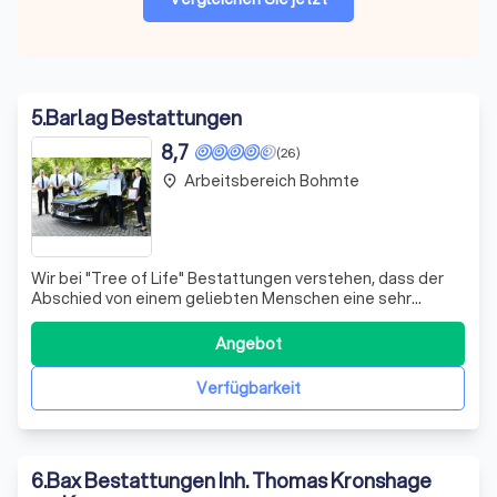
5
.
Barlag Bestattungen
8,7
(26)
Arbeitsbereich Bohmte
place
Wir bei "Tree of Life" Bestattungen verstehen, dass der
Abschied von einem geliebten Menschen eine sehr
persönliche Angelegenheit ist. Deshalb bieten wir
individuelle Beratung, um die finanzielle Vorsorge und die
Angebot
Art der Bestattung genau auf Ihre Wünsche abzustimmen.
Ob durch eine Sterbegeldversiche
Verfügbarkeit
6
.
Bax Bestattungen Inh. Thomas Kronshage