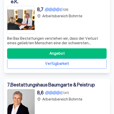
e.K.
8,7
(25)
Arbeitsbereich Bohmte
place
Bei Bax Bestattungen verstehen wir, dass der Verlust
eines geliebten Menschen eine der schwersten
Erfahrungen im Leben darstellt. Seit unserer Gründung im
Jahr 1887 haben wir es uns zur Aufgabe gemacht, Ihnen in
Angebot
diesen schweren Zeiten beizustehen und eine würdevolle,
persönliche Verabschiedung zu er
Verfügbarkeit
7
.
Bestattungshaus Baumgarte & Peistrup
8,6
(47)
Arbeitsbereich Bohmte
place