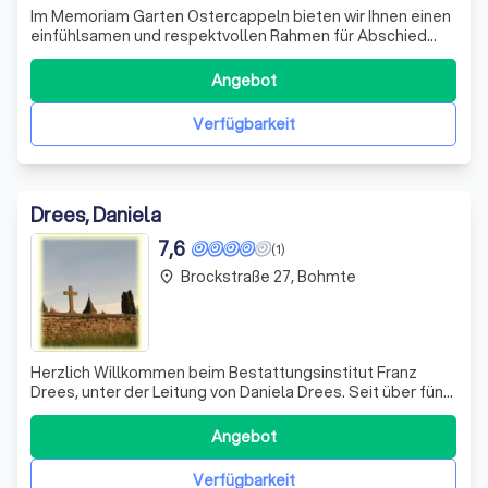
Im Memoriam Garten Ostercappeln bieten wir Ihnen einen
einfühlsamen und respektvollen Rahmen für Abschied
und Trauer. Unser Ziel ist es, den Angehörigen in dieser
schweren Zeit beizustehen und einen Ort zu schaffen, der
Angebot
Trost und Frieden spendet. Wir verstehen, dass jeder
Abschied einzigartig ist, u
Verfügbarkeit
Drees, Daniela
7,6
(1)
Brockstraße 27, Bohmte
place
Herzlich Willkommen beim Bestattungsinstitut Franz
Drees, unter der Leitung von Daniela Drees. Seit über fünf
Jahrzehnten stehen wir Ihnen in schweren Zeiten zur Seite
und begleiten Sie einfühlsam durch den Trauerprozess.
Angebot
Der Verlust eines geliebten Menschen ist eine
tiefgreifende Erfahrung, und wir
Verfügbarkeit