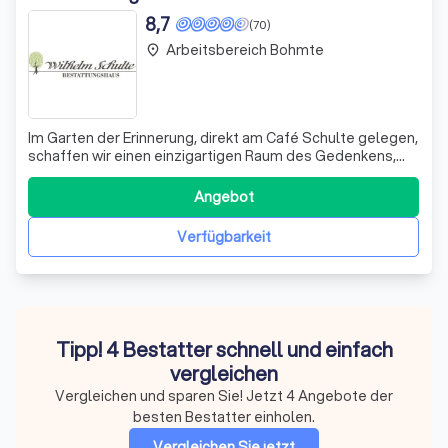
8,7
(70)
Arbeitsbereich Bohmte
place
Im Garten der Erinnerung, direkt am Café Schulte gelegen,
schaffen wir einen einzigartigen Raum des Gedenkens,
der 2014 ins Leben gerufen wurde. Hier finden Trauernde
nicht nur einen Ort der Stille, sondern auch eine Quelle der
Angebot
Hoffnung und des Trostes. Die harmonische Architektur
und die liebevoll
Verfügbarkeit
Tipp! 4 Bestatter schnell und einfach
vergleichen
Vergleichen und sparen Sie! Jetzt 4 Angebote der
besten Bestatter einholen.
Vergleichen Sie jetzt