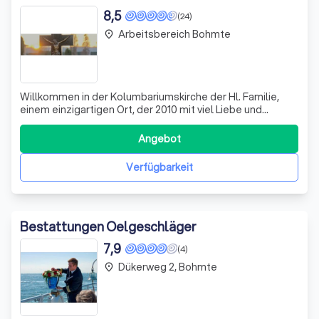
8,5
(24)
Arbeitsbereich Bohmte
place
Willkommen in der Kolumbariumskirche der Hl. Familie,
einem einzigartigen Ort, der 2010 mit viel Liebe und
Hingabe umgestaltet wurde. Hier finden die Verstorbenen
ihren Platz inmitten der Lebenden, und wir schaffen einen
Angebot
Raum, der zum Gedenken und zur Besinnung einlädt.
Unsere architektonische Gesta
Verfügbarkeit
Bestattungen Oelgeschläger
7,9
(4)
Dükerweg 2, Bohmte
place