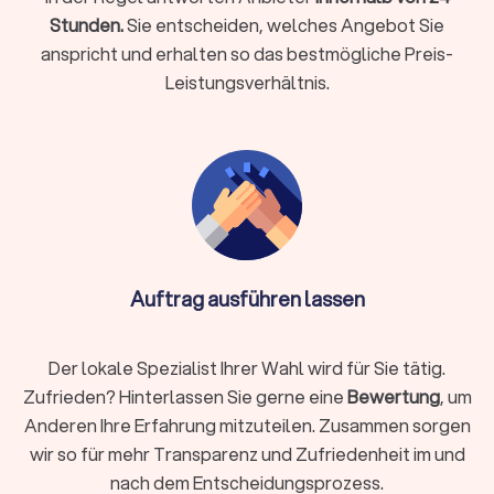
Organisation
von Termin, Ort und Ablauf der
✓
Stunden.
Sie entscheiden, welches Angebot Sie
Beisetzung
anspricht und erhalten so das bestmögliche Preis-
Unterstützung
bei Formalitäten (Sterbeurkunde,
✓
Behördenabmeldung, Friedhofsverwaltung)
Leistungsverhältnis.
Auswahl
und
Bereitstellung
von Sarg, Urne,
✓
Blumenschmuck, Musik und Trauerdruck
Begleitung der Angehörigen
und
Beratung
zu
✓
individuellen Gestaltungswünschen
Viele Anbieter in Bohmte organisieren sowohl
Erdbestattungen
als auch
Feuerbestattungen
und bieten
zunehmend
moderne Bestattungsformen
, etwa Natur- oder
Auftrag ausführen lassen
Seebestattungen, an. Auch individuelle Wünsche wie die
musikalische Gestaltung oder die Auswahl des Trauerortes
können meist berücksichtigt werden.
Der lokale Spezialist Ihrer Wahl wird für Sie tätig.
Ein häufiger Punkt, der in diesem Zusammenhang aufkommt,
Zufrieden? Hinterlassen Sie gerne eine
Bewertung
, um
ist der Unterschied zwischen Bestatter und Trauerredner.
Anderen Ihre Erfahrung mitzuteilen. Zusammen sorgen
Während der Bestatter die organisatorischen und praktischen
wir so für mehr Transparenz und Zufriedenheit im und
Abläufe übernimmt, sorgt der Trauerredner für die
persönliche Gestaltung der Zeremonie.
nach dem Entscheidungsprozess.