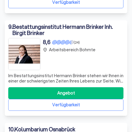
Verfügbarkeit
9
.
Bestattungsinstitut Hermann Brinker Inh.
Birgit Brinker
8,6
(24)
Arbeitsbereich Bohmte
place
Im Bestattungsinstitut Hermann Brinker stehen wir Ihnen in
einer der schwierigsten Zeiten Ihres Lebens zur Seite. Wir
verstehen, dass der Verlust eines geliebten Menschen
eine immense emotionale Belastung mit sich bringt.
Angebot
Daher setzen wir alles daran, Ihnen den Abschied so
würdevoll und einfühlsam w
Verfügbarkeit
10
.
Kolumbarium Osnabrück