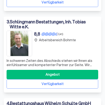
und einfühlsam zu unterstützen. Wir b
Verfügbarkeit
3
.
Schlingmann Bestattungen, Inh. Tobias
Witte e.K.
8,8
(41)
Arbeitsbereich Bohmte
place
In schweren Zeiten des Abschieds stehen wir Ihnen als
einfühlsamer und kompetenter Partner zur Seite. Wir
verstehen, dass der Verlust eines geliebten Menschen
oft unerwartet kommt und viele Entscheidungen
Angebot
erfordert. Mit jahrelanger Erfahrung begleiten wir Sie
durch den gesamten Prozess der Bestattun
Verfügbarkeit
4
.
Bestattungshaus Wilhelm Schulte GmbH