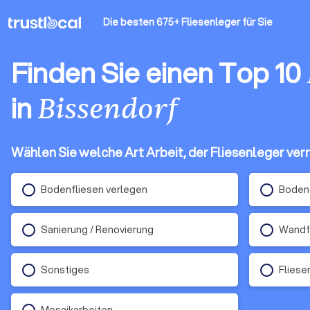
Die besten 675+ Fliesenleger
für Sie
Finden Sie einen Top 10
in
Bissendorf
Wählen Sie welche Art Arbeit, der Fliesenleger verr
Bodenfliesen verlegen
Boden 
Sanierung / Renovierung
Wandfl
Sonstiges
Fliese
Mosaikarbeiten