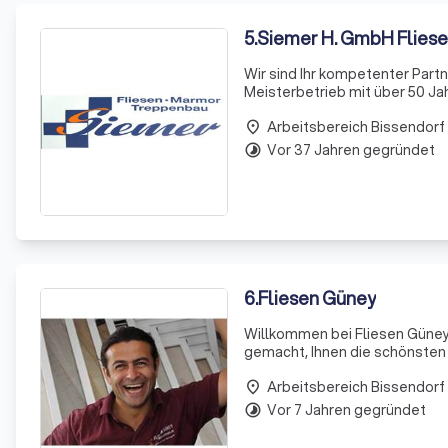
5
.
Siemer H. GmbH Fliese
Wir sind Ihr kompetenter Partn
Meisterbetrieb mit über 50 Jah
handwerkliche Qualität und m
Arbeitsbereich Bissendorf
individu
place
Vor 37 Jahren gegründet
timelapse
6
.
Fliesen Güney
Willkommen bei Fliesen Güney,
gemacht, Ihnen die schönsten 
ausgewählt wurden. Unsere Kol
Arbeitsbereich Bissendorf
perfekt auf Ihre indiv
place
Vor 7 Jahren gegründet
timelapse