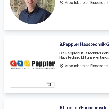
Arbeitsbereich Bissendorf
place
9
.
Peppler Haustechnik
Die Peppler Haustechnik GmbH 
Haustechnik. Mit unserer langj
Ihnen maßgeschneiderte Lösun
Arbeitsbereich Bissendorf
liegt a
place
6
photo_size_select_actual
10
.
LegLos! Fliesenmarkt