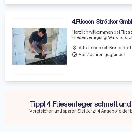
4
.
Fliesen-Ströcker Gm
Herzlich willkommen bei Fliese
Fliesenverlegung! Wir sind st
erstklassige Dienstleistungen
Arbeitsbereich Bissendorf
dem
place
Vor 7 Jahren gegründet
timelapse
Tipp! 4 Fliesenleger schnell und
Vergleichen und sparen Sie! Jetzt 4 Angebote der b