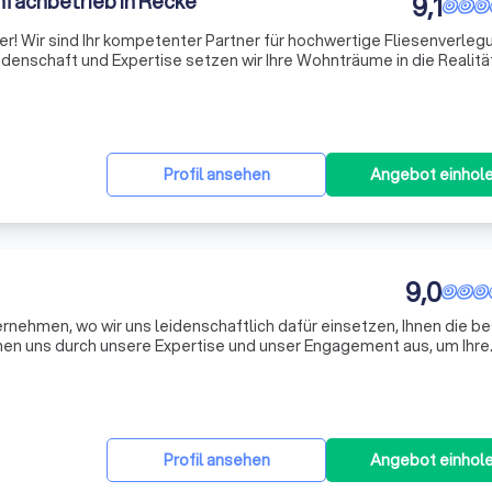
nfachbetrieb in Recke
9,1
r! Wir sind Ihr kompetenter Partner für hochwertige Fliesenverleg
eidenschaft und Expertise setzen wir Ihre Wohnträume in die Realitä
te für ein kostenloses Angebot und lassen Sie uns gemeinsam Ihr 
Profil ansehen
Angebot einhol
9,0
ehmen, wo wir uns leidenschaftlich dafür einsetzen, Ihnen die b
nen uns durch unsere Expertise und unser Engagement aus, um Ihre
erfüllen. Unser Team von Fachleuten arbeitet Hand in Hand, um
Profil ansehen
Angebot einhol