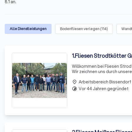
8.1 an.
Alle Dienstleistungen
Bodenfliesen verlegen
(
114
)
Wandf
1
.
Fliesen Strodtkötter
Willkommen bei Fliesen Strodt
Wir zeichnen uns durch unser
Kundenzufriedenheit aus. Mit 
Arbeitsbereich Bissendorf
place
Vor 44 Jahren gegründet
timelapse