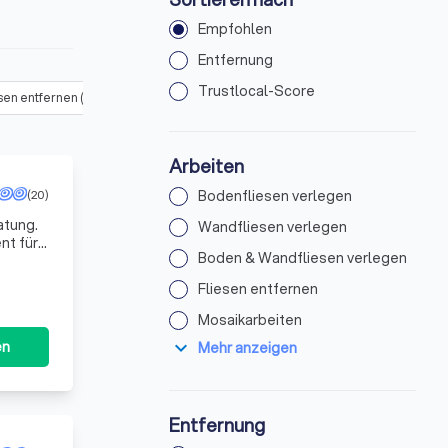
Empfohlen
Entfernung
Trustlocal-Score
sen entfernen
(
53
)
Mosaikarbeiten
(
63
)
Sanierung / Renovierun
Arbeiten
(20)
Bodenfliesen verlegen
atung.
Wandfliesen verlegen
nt für
Boden & Wandfliesen verlegen
erte Lö
Fliesen entfernen
Mosaikarbeiten
expand_more
en
Mehr anzeigen
Entfernung