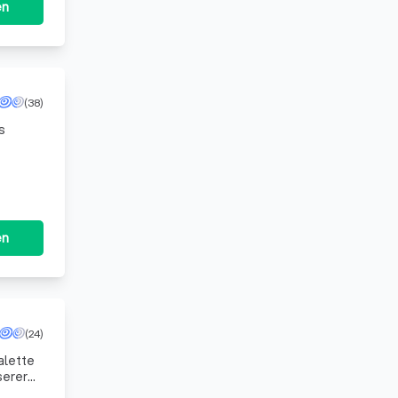
en
(38)
s
en
(24)
alette
serer
 Täti