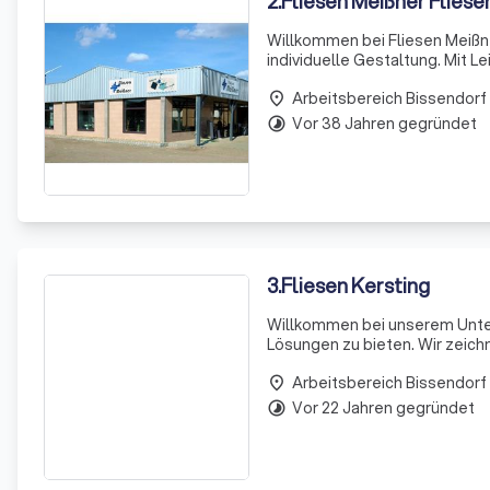
2
.
Fliesen Meißner Fliese
Willkommen bei Fliesen Meißne
individuelle Gestaltung. Mit L
Kontaktieren Sie uns noch heu
Arbeitsbereich Bissendorf
place
Vor 38 Jahren gegründet
timelapse
3
.
Fliesen Kersting
Willkommen bei unserem Untern
Lösungen zu bieten. Wir zeich
individuellen Bedürfnisse zu 
Arbeitsbereich Bissendorf
maßgeschneiderte
place
Vor 22 Jahren gegründet
timelapse