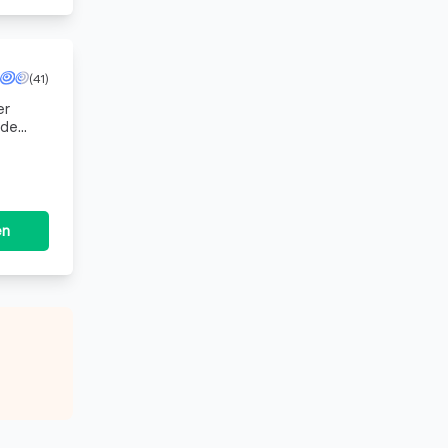
(41)
er
nde
s auf
en