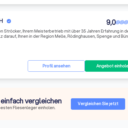
bH
9,0
n Ströcker, Ihrem Meisterbetrieb mit über 35 Jahren Erfahrung in d
olz darauf, Ihnen in der Region Melle, Rödinghausen, Spenge und Bü
 anzubieten. Unser engagiertes Team von acht Fachleuten ist stet
Profil ansehen
Angebot einhol
 einfach vergleichen
Vergleichen Sie jetzt
esten Fliesenleger einholen.