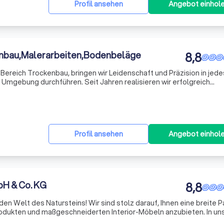
Profil ansehen
Angebot einhol
nbau,Malerarbeiten,Bodenbeläge
8,8
m Bereich Trockenbau, bringen wir Leidenschaft und Präzision in jede
 Umgebung durchführen. Seit Jahren realisieren wir erfolgreich
en Wohnbereich als auch im Gewerbebereich. Ob Sie ein Ein- oder
Profil ansehen
Angebot einhol
bH & Co. KG
8,8
en Welt des Natursteins! Wir sind stolz darauf, Ihnen eine breite P
odukten und maßgeschneiderten Interior-Möbeln anzubieten. In un
mechaniker/in (m/w/d) erlernen wir vielseitige und anspruchsvolle