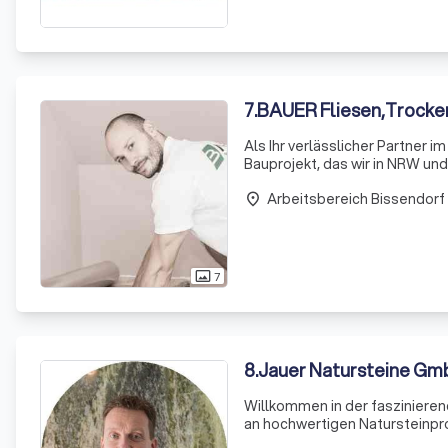
7
.
BAUER Fliesen,Trocke
Als Ihr verlässlicher Partner i
Bauprojekt, das wir in NRW und
Bauprojekte, sowohl im privat
Arbeitsbereich Bissendorf
Mehrfamilienh
place
7
photo_size_select_actual
8
.
Jauer Natursteine Gm
Willkommen in der faszinierend
an hochwertigen Natursteinpr
Ausbildung zum Naturwerkstein