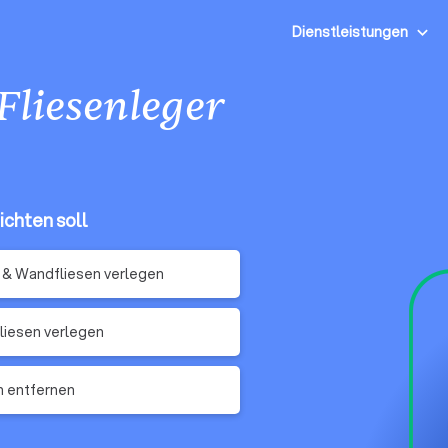
Dienstleistungen
Fliesenleger
ichten soll
& Wandfliesen verlegen
iesen verlegen
n entfernen