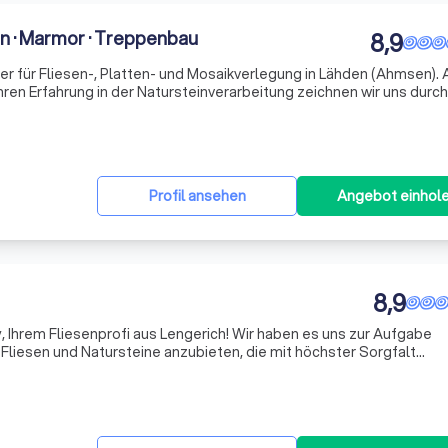
n · Marmor · Treppenbau
8,9
er für Fliesen-, Platten- und Mosaikverlegung in Lähden (Ahmsen). 
ren Erfahrung in der Natursteinverarbeitung zeichnen wir uns durch
odernste Fertigungsmethoden aus. Unser engagiertes Team setzt 
Profil ansehen
Angebot einhol
8,9
 Ihrem Fliesenprofi aus Lengerich! Wir haben es uns zur Aufgabe
Fliesen und Natursteine anzubieten, die mit höchster Sorgfalt
lektion umfasst elegante Designs in allen Farben und Formen, die