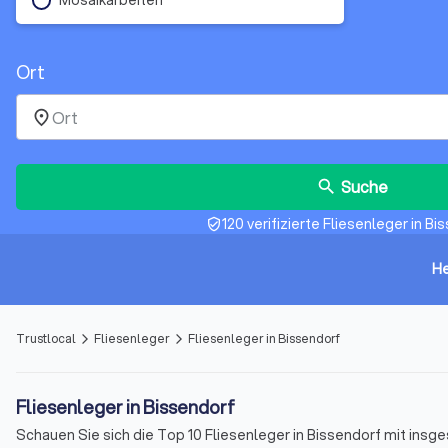
Ort
place
Suche
search
120 verifizierte Fliesenleger in Bi
verified_user
He
Trustlocal
Fliesenleger
Fliesenleger in Bissendorf
arrow_forward_ios
arrow_forward_ios
Fliesenleger in Bissendorf
Schauen Sie sich die Top 10 Fliesenleger in Bissendorf mit ins