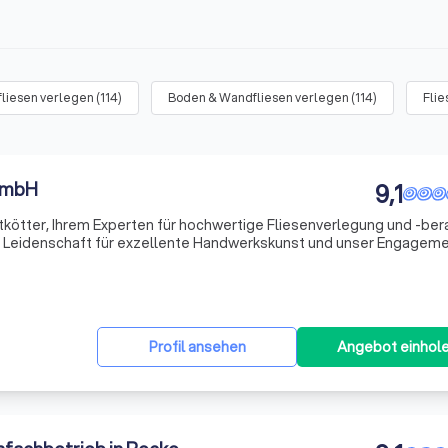
liesen verlegen
(
114
)
Boden & Wandfliesen verlegen
(
114
)
Flie
 GmbH
9,1
kötter, Ihrem Experten für hochwertige Fliesenverlegung und -ber
e Leidenschaft für exzellente Handwerkskunst und unser Engageme
jahrelanger Erfahrung in der Branche bieten wir Ihnen maßgeschneid
Profil ansehen
Angebot einhol