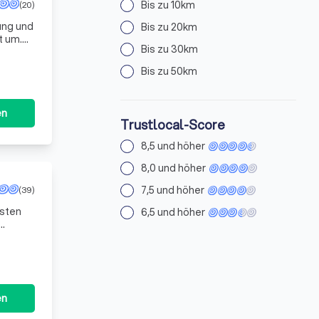
Bis zu 10km
(20)
ung und
Bis zu 20km
t um.
Bis zu 30km
Pr
Bis zu 50km
en
Trustlocal-Score
8,5 und höher
8,0 und höher
7,5 und höher
(39)
esten
6,5 und höher
en