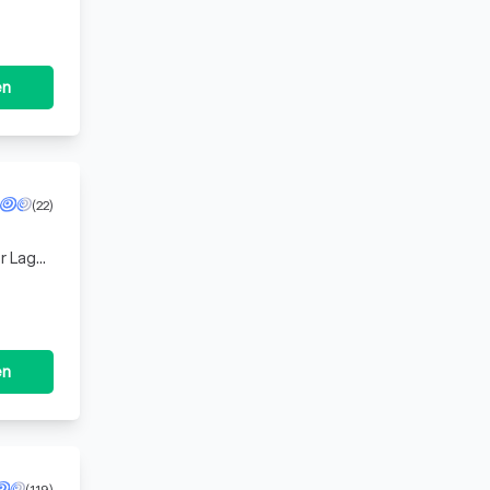
en
(22)
r Lage,
unkt
en
(119)