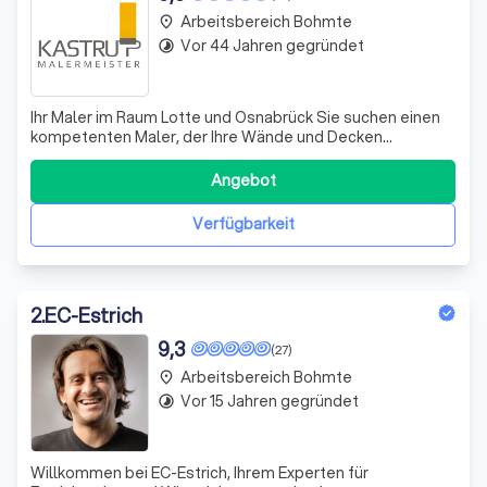
Arbeitsbereich Bohmte
place
Vor 44 Jahren gegründet
timelapse
Ihr Maler im Raum Lotte und Osnabrück Sie suchen einen
kompetenten Maler, der Ihre Wände und Decken
wunschgemäß gestaltet? Ihre Fassade ist in die Jahre
gekommen, weshalb Sie die Visitenkarte Ihres Hauses
Angebot
fachgerecht sanieren möchten? Oder wollen Sie daheim
von einem Spezialisten Bodenbeläge jeder A
Verfügbarkeit
2
.
EC-Estrich
9,3
(27)
Arbeitsbereich Bohmte
place
Vor 15 Jahren gegründet
timelapse
Willkommen bei EC-Estrich, Ihrem Experten für