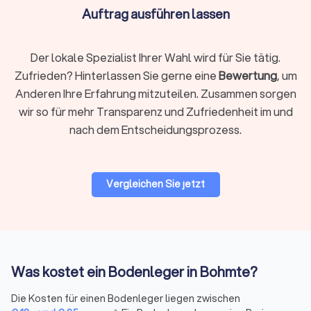
Vinylboden überzeugt durch
Pflegeleichtigkeit,
Auftrag ausführen lassen
Robustheit und Feuchtigkeitsbeständigkeit
.
Designböden imitieren Holz- oder Steinoptiken
täuschend echt. Sie eignen sich für Küchen, Bäder
Der lokale Spezialist Ihrer Wahl wird für Sie tätig.
und stark genutzte Bereiche. Die Verlegung erfolgt
Zufrieden? Hinterlassen Sie gerne eine
Bewertung
, um
schwimmend mit Klicksystem oder vollflächig
Anderen Ihre Erfahrung mitzuteilen. Zusammen sorgen
verklebt.
wir so für mehr Transparenz und Zufriedenheit im und
nach dem Entscheidungsprozess.
Laminat
Laminat ist die
günstigste Option für Holzoptik
. Die
schwimmende Verlegung ermöglicht schnelle
Vergleichen Sie jetzt
Montage ohne Kleber. Es besteht aus einer HDF-
Trägerplatte mit bedruckter Dekorschicht und eignet
sich für Wohn- und Schlafräume. Für Feuchträume
ist es weniger geeignet.
Was kostet ein Bodenleger in Bohmte?
Teppichboden
Teppichboden schafft
Behaglichkeit und
Die Kosten für einen Bodenleger liegen zwischen