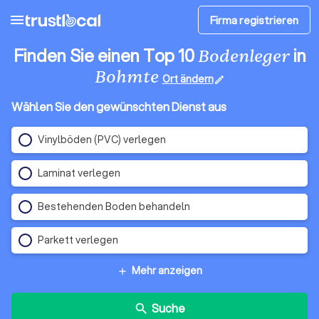
menu
Firma registrieren
Finden Sie einen Top 10
in
Bodenleger
Bohmte
Ort ändern
edit
Wählen Sie den gewünschten Dienst aus
Vinylböden (PVC) verlegen
Laminat verlegen
Bestehenden Boden behandeln
Parkett verlegen
Mehr anzeigen
add
Suche
search