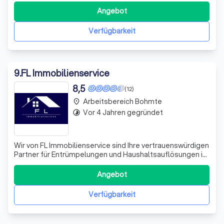
services, and we respect your privacy preferences. By
Angebot
visiting us, you agree to our privacy policy, which is
designed to protect your inform
Verfügbarkeit
9
.
FL Immobilienservice
8,5
(12)
Arbeitsbereich Bohmte
place
Vor 4 Jahren gegründet
timelapse
Wir von FL Immobilienservice sind Ihre vertrauenswürdigen
Partner für Entrümpelungen und Haushaltsauflösungen in
Warendorf und Umgebung. Mit einem einfühlsamen und
diskreten Ansatz kümmern wir uns um die Auflösung und
Angebot
Entrümpelung von Häusern, Wohnungen, Kellern, Garagen
und vielen weiteren Räumlich
Verfügbarkeit