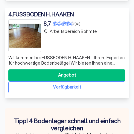
4
.
FUSSBODEN H. HAAKEN
8,7
(41)
Arbeitsbereich Bohmte
place
Willkommen bei FUSSBODEN H. HAAKEN – Ihrem Experten
für hochwertige Bodenbeläge! Wir bieten Ihnen eine
breite Palette an Materialien, darunter Parkett, Dielen,
Laminat, Vinyl, Kork und PVC. Unsere Leidenschaft für
Angebot
Fußböden spiegelt sich in jedem Projekt wider, das wir
durchführen. Wir unterscheiden
Verfügbarkeit
Tipp! 4 Bodenleger schnell und einfach
vergleichen