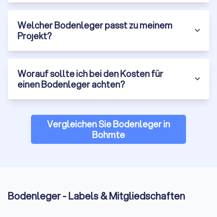
Die Kosten setzen sich aus
Arbeitsleistung und
Material
zusammen. Hier finden Sie typische
Verlegepreise pro Quadratmeter:
Welcher Bodenleger passt zu meinem
Projekt?
Bodenbelag
Preis pro m²
Worauf sollte ich bei den Kosten für
Laminat
15–25 €
einen Bodenleger achten?
Vinyl (Klick)
20–30 €
Vergleichen Sie Bodenleger in
Parkett (Fertigparkett)
25–40 €
Bohmte
Massivholzdielen
35–50 €
Teppichboden
10–20 €
Bodenleger - Labels & Mitgliedschaften
PVC-Belag
15–25 €