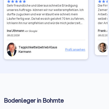
star
star
star
star
star
star
star
sta
Sehr freundliche und überaus schnelle Erledigung
Die Fir
unseres Auftrags- können wir nur weiterempfehlen. Ich
Zemente
durfte zugucken und war erstaunt wie schnell mein
Arbeit 
Läufer fertig war. Da hat es sich gelohnt 70 km zu fahren.
selbst v
Ich kann ihn nur empfehlen und würde mich jederzeit
der Arb
wieder an Ihn wenden wenn ich nochmal ein Problem
Abstimm
Ina Uthmann
Frank
vor Google
vo
mit einem Teppich habe. 5/5 Sterne 🌟 🌟 🌟 🌟 🌟
ist abs
08.02.2026
08.02.20
ich jed
Teppichkettelbetrieb Klaus
Profil ansehen
Karmann
Bodenleger in Bohmte