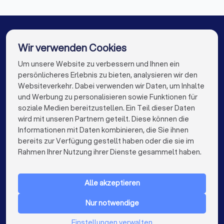
Bodenleger in München
Bodenleger in Köln
Entfernung des Altbelags:
Viele Betriebe
Bodenleger in Frankfurt am Main
übernehmen das Herausreißen und fachgerechte
Bodenleger in Stuttgart
Bodenleger in Düsseldorf
Entsorgen des alten Bodens.
Wir verwenden Cookies
Bodenleger in Dortmund
Bodenleger in Essen
Um unsere Website zu verbessern und Ihnen ein
Die besten Bodenleger für Sie
Sockelleisten und Abschlussprofile:
persönlicheres Erlebnis zu bieten, analysieren wir den
Sockelleisten verdecken die Dehnungsfuge zur
Bodenleger in Bremen
Bodenleger in Nürnberg
Websiteverkehr. Dabei verwenden wir Daten, um Inhalte
info@trustlocal.de
Wand. Übergangsprofile sorgen für saubere
und Werbung zu personalisieren sowie Funktionen für
Bodenleger in Dresden
Bodenleger in Hannover
Übergänge zwischen Räumen oder
soziale Medien bereitzustellen. Ein Teil dieser Daten
verschiedenen Bodenbelägen.
wird mit unseren Partnern geteilt. Diese können die
Bodenleger in Leipzig
Bodenleger in Duisburg
Informationen mit Daten kombinieren, die Sie ihnen
Trittschalldämmung:
Besonders bei Laminat und
bereits zur Verfügung gestellt haben oder die sie im
Bodenleger in Bochum
Bodenleger in Wuppertal
keyboard_arrow_down
FÜR PRIVATPERSONEN
Parkett empfiehlt sich eine Dämmung unter dem
Rahmen Ihrer Nutzung ihrer Dienste gesammelt haben.
Bodenleger in Bielefeld
Bodenleger in Bonn
keyboard_arrow_down
Belag für besseren Gehkomfort und Lärmschutz.
FÜR FIRMEN
Bodenleger in Münster
Bodenleger in der Nähe
Alle akzeptieren
Fußbodenheizung:
Nicht jeder Bodenbelag
keyboard_arrow_down
ÜBER TRUSTLOCAL
eignet sich dafür. Erfahrene Bodenleger beraten
Nur notwendige
LAND
Sie zur richtigen Materialwahl und verlegen den
Niederlande
Einstellungen verwalten