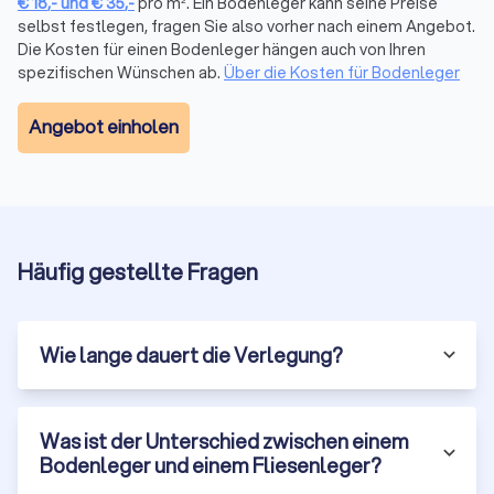
Schallschutz
. Auslegeware wird vollflächig verklebt
€
18
,-
und
€
35
,-
pro m². Ein Bodenleger kann seine Preise
oder verspannt auf Teppichleisten verlegt. Zur
selbst festlegen, fragen Sie also vorher nach einem Angebot.
Die Kosten für einen Bodenleger hängen auch von Ihren
Auswahl stehen Schlingen-, Velours- und
spezifischen Wünschen ab.
Über die Kosten für Bodenleger
Nadelvlies-Teppiche für Wohn- und
Gewerbebereiche. Auch Teppichfliesen werden
zunehmend beliebter.
Angebot einholen
PVC und Linoleum
PVC-Beläge sind strapazierfähig, pflegeleicht und
wasserresistent. Linoleum ist die
ökologische
Häufig gestellte Fragen
Alternative
aus natürlichen Rohstoffen. Beide
Materialien werden als Bahnenware oder Fliesen
verlegt und eignen sich besonders für Gewerbe,
Küchen und Nassbereiche.
Wie lange dauert die Verlegung?
Preisübersicht für
Was ist der Unterschied zwischen einem
Bodenverlegung
Bodenleger und einem Fliesenleger?