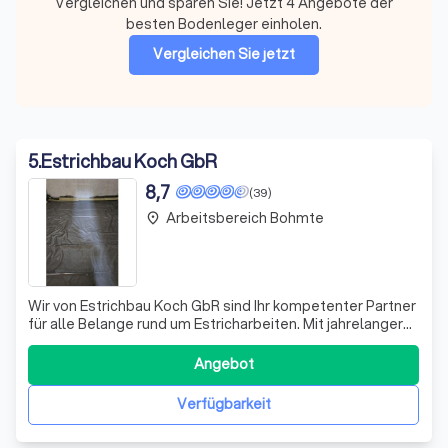
Vergleichen und sparen Sie! Jetzt 4 Angebote der
besten Bodenleger einholen.
Vergleichen Sie jetzt
5
.
Estrichbau Koch GbR
8,7
(39)
Arbeitsbereich Bohmte
place
Wir von Estrichbau Koch GbR sind Ihr kompetenter Partner
für alle Belange rund um Estricharbeiten. Mit jahrelanger
Erfahrung und einem engagierten Team bieten wir Ihnen
maßgeschneiderte Lösungen, die auf Ihre individuellen
Angebot
Bedürfnisse abgestimmt sind. Ob Zementestrich,
Anhydritestrich oder Schnelles
Verfügbarkeit