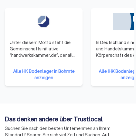
Wichtig:
Materialkosten,
Untergrundvorbereitung, Entsorgung des
Altbelags und Zusatzarbeiten wie
Sockelleisten werden separat berechnet.
Fordern Sie ein detailliertes Angebot an.
Unter diesem Motto steht die
In Deutschland sind 
Gemeinschaftsinitiative
und Handelskamme
“handwerkskammer.de”, der alle
Körperschaft des ö
53 Handwerkskammern
Rechts. Zu ihnen g
So finden Sie den richtigen
angehören. Sie repräsentieren
Unternehmen einer 
Alle HK Bodenleger in Bohmte
Alle IHK Bodenleg
Bodenleger
damit das gesamte Handwerk in
Gewerbetreibende
anzeigen
anzeig
der Bundesrepublik Deutschland.
Unternehmen mit 
Die Mitglieder haben sich darauf
reiner Handwerksu
Bei der Auswahl sollten Sie mehrere Kriterien
verständigt, ihre Ressourcen zu
Landwirtschaften u
berücksichtigen:
bündeln und neue Formen der
Freiberufler (die nic
Zusammenarbeit zu erproben.
Handelsregister ei
Auf diese Weise soll die Arbeit
sind) gehören ihne
✓
Qualifikation:
Achten Sie auf
Das denken andere über Trustlocal
der Handwerkskammern
an.
Meisterbetriebe, Innungsmitgliedschaft
effizienter und effektiver
Suchen Sie nach den besten Unternehmen an Ihrem
oder Herstellerzertifizierungen.
werden.
Standort? Sparen Sie sich viel Zeit und Suchen. Auf