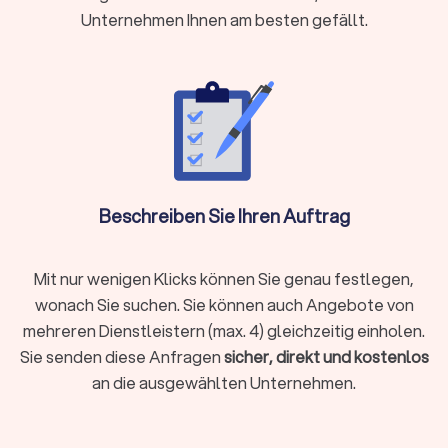
bis zu spezialisierten Fachfirmen für bestimmte
Unternehmen Ihnen am besten gefällt.
Bodenbeläge stehen Ihnen verschiedene Optionen
zur Verfügung. Die Wahl hängt von Ihrem Projekt,
dem gewünschten Material und Ihrem Budget ab.
Welche Bodenbeläge werden
verlegt?
Die Auswahl des passenden Bodenbelags ist ein
Beschreiben Sie Ihren Auftrag
entscheidender Schritt für jedes Renovierungs-
oder Bauprojekt. Abhängig von den Gegebenheiten
Mit nur wenigen Klicks können Sie genau festlegen,
vor Ort und Ihrem persönlichen Stil bieten sich
zahlreiche Materialien an, von zeitlosem Parkett
wonach Sie suchen. Sie können auch Angebote von
über trendiges Vinyl bis zu pflegeleichtem Laminat
mehreren Dienstleistern (max. 4) gleichzeitig einholen.
oder wohnlichem Teppichboden. Für
Sie senden diese Anfragen
sicher, direkt und kostenlos
umfangreichere Bau- oder Sanierungsprojekte
an die ausgewählten Unternehmen.
können Sie zusätzlich die
besten Bauunternehmer-
Service
finden, um passende Fachbetriebe für
weitere Gewerke direkt zu finden und zu