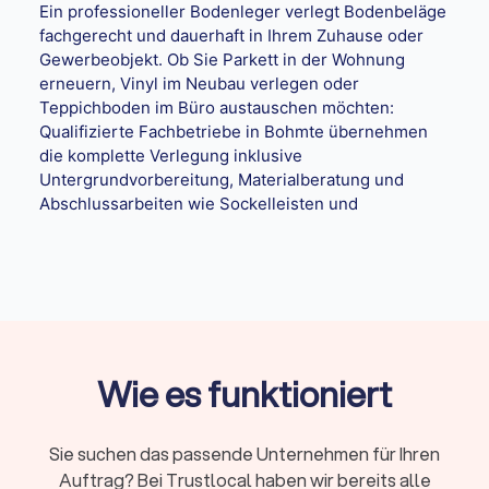
Ein professioneller Bodenleger verlegt Bodenbeläge
fachgerecht und dauerhaft in Ihrem Zuhause oder
Gewerbeobjekt. Ob Sie Parkett in der Wohnung
erneuern, Vinyl im Neubau verlegen oder
Teppichboden im Büro austauschen möchten:
Qualifizierte Fachbetriebe in Bohmte übernehmen
die komplette Verlegung inklusive
Untergrundvorbereitung, Materialberatung und
Abschlussarbeiten wie Sockelleisten und
Übergangsprofilen.
Zusammenfassung
Sie suchen einen Bodenleger in Bohmte? Auf
Trustlocal
finden Sie geprüfte Fachbetriebe
Wie es funktioniert
für Parkett, Vinyl, Laminat und Teppich.
Vergleichen Sie Angebote, prüfen Sie
Qualifikationen und beauftragen Sie den
Sie suchen das passende Unternehmen für Ihren
passenden Handwerker. Transparente Preise
Auftrag? Bei Trustlocal haben wir bereits alle