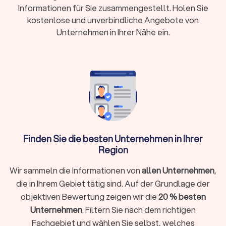
und klare Auswahlkriterien erwarten Sie.
Informationen für Sie zusammengestellt. Holen Sie
kostenlose und unverbindliche Angebote von
Unternehmen in Ihrer Nähe ein.
Das Wichtigste auf einen Blick
Qualifizierte Bodenleger verlegen Bodenbeläge
fachgerecht und dauerhaft
. Ob Parkett in der
Wohnung, Vinyl im Neubau oder Teppichboden im
Büro: Fachbetriebe in Bohmte übernehmen die
komplette Verlegung inklusive
Untergrundvorbereitung, Materialberatung und
Abschlussarbeiten.
Finden Sie die besten Unternehmen in Ihrer
Region
Die durchschnittliche Trustlocal-Bewertung
Wir sammeln die Informationen von
allen Unternehmen
,
für Bodenleger in Bohmte liegt bei 8.1/10 mit
die in Ihrem Gebiet tätig sind. Auf der Grundlage der
einer Rate von 912.
objektiven Bewertung zeigen wir die
20 % besten
Unternehmen
. Filtern Sie nach dem richtigen
Von
Meisterbetrieben mit langjähriger Erfahrung
Fachgebiet und wählen Sie selbst, welches