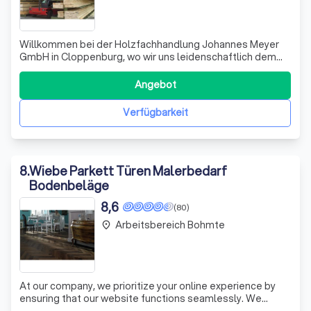
Willkommen bei der Holzfachhandlung Johannes Meyer
GmbH in Cloppenburg, wo wir uns leidenschaftlich dem
natürlichen und nachhaltigen Rohstoff Holz widmen. Auf
über 30.000 m² Betriebsfläche präsentieren wir Ihnen eine
Angebot
beeindruckende Auswahl an Produkten, die keine
Wünsche offenlässt. Von stilvollen G
Verfügbarkeit
8
.
Wiebe Parkett Türen Malerbedarf
Bodenbeläge
8,6
(80)
Arbeitsbereich Bohmte
place
At our company, we prioritize your online experience by
ensuring that our website functions seamlessly. We
utilize cookies to enhance your interaction with our