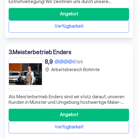
Estrichverlegung! Wir zeichnen uns durch unsere
langjährige Erfahrung und Fachkompetenz aus, die uns in
der Branche einen hervorragenden Ruf eingebracht hat.
Angebot
Unser Team bietet Ihnen eine umfassende Beratung und
Planung, um maßgeschneiderte Lösungen für I
Verfügbarkeit
3
.
Meisterbetrieb Enders
8,9
(21)
Arbeitsbereich Bohmte
place
Als Meisterbetrieb Enders sind wir stolz darauf, unseren
Kunden in Münster und Umgebung hochwertige Maler-
und Lackierarbeiten anzubieten. Mit unserer langjährigen
Erfahrung und unserem Fachwissen sind wir in der Lage,
Angebot
Projekte jeder Größe und Komplexität zu bewältigen.
Unser Team aus qualifizierten
Verfügbarkeit