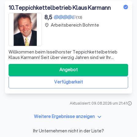
10
.
Teppichkettelbetrieb Klaus Karmann
8,5
(13)
Arbeitsbereich Bohmte
place
Willkommen beim Isselhorster Teppichkettelbetrieb
Klaus Karmann! Seit über vierzig Jahren sind wir Ihr
kompetenter Partner für Kettelservices im Großraum
Gütersloh und Bielefeld. Unsere Expertise erstreckt sich
Angebot
über die Zusammenarbeit mit Teppich-Großhändlern,
Bodenlegern, Raumausstattern und Malerb
Verfügbarkeit
Aktualisiert: 09.08.2026 um 21:41
info
keyboard_arrow_down
Weitere Ergebnisse anzeigen
Ihr Unternehmen nicht in der Liste?