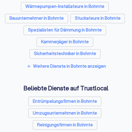
werden.
Wärmepumpen-Installateure in Bohmte
Bauunternehmer in Bohmte
Stuckateure in Bohmte
✓
Verfügbarkeit:
Fragen Sie nach freien
Terminen und realistischen Zeitplänen.
Spezialisten für Dämmung in Bohmte
Kammerjäger in Bohmte
Sicherheitstechniker in Bohmte
Mit
Trustlocal
können Sie gezielt nach
Trockenbauer in Bohmte
Bodenlegern filtern, die zu Ihren
Weitere Dienste in Bohmte anzeigen
add
Anforderungen passen und sich anhand der
Sanitärinstallateure in Bohmte
Bewertungen anderer Kunden orientieren. Die
durchschnittliche Trustlocal-Bewertung für
Beliebte Dienste auf Trustlocal
Fliesenleger in Bohmte
Fensterbauer in Bohmte
Bodenleger in Bohmte liegt bei
8.1
, und die
Rate für positive Rückmeldungen beträgt
912
.
Entrümpelungsfirmen in Bohmte
So haben Sie die Möglichkeit, bis zu vier
Umzugsunternehmen in Bohmte
Anbieter kostenlos miteinander zu vergleichen
und einen fachkundigen Betrieb mit hoher
Reinigungsfirmen in Bohmte
Kundenzufriedenheit zu wählen.