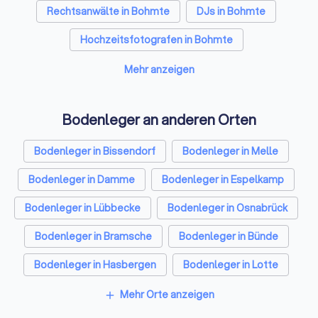
Rechtsanwälte in Bohmte
DJs in Bohmte
Hochzeitsfotografen in Bohmte
Zusatzleistungen
Solarteure in Bohmte
Maler in Bohmte
Mehr anzeigen
Zusatzleistungen spielen bei der professionellen
Steuerberater in Bohmte
Caterer in Bohmte
Bodenverlegung eine entscheidende Rolle. Sie
Bodenleger an anderen Orten
sorgen dafür, dass das Ergebnis nicht nur optisch
Energieberater in Bohmte
Fotografen in Bohmte
überzeugt, sondern auch dauerhaft hält und
individuell auf die Gegebenheiten vor Ort
Bodenleger in Bissendorf
Bodenleger in Melle
Dachdecker in Bohmte
Paartherapeuten in Bohmte
abgestimmt ist. Von der Vorbereitung des
Untergrunds bis zur fachgerechten Entsorgung des
Bodenleger in Damme
Bodenleger in Espelkamp
Altbelags bieten Bodenleger zahlreiche Services, die
Bodenleger in Lübbecke
Bodenleger in Osnabrück
zu einem
rundum perfekten neuen Boden
beitragen.
Bodenleger in Bramsche
Bodenleger in Bünde
Untergrundvorbereitung:
Ein ebener, sauberer
Untergrund ist Grundvoraussetzung. Dazu
Bodenleger in Hasbergen
Bodenleger in Lotte
gehören Spachteln von Unebenheiten,
Bodenleger in Berlin
Bodenleger in Hamburg
Mehr Orte anzeigen
add
Grundierung, Estricharbeiten oder das Entfernen
von Kleberesten.