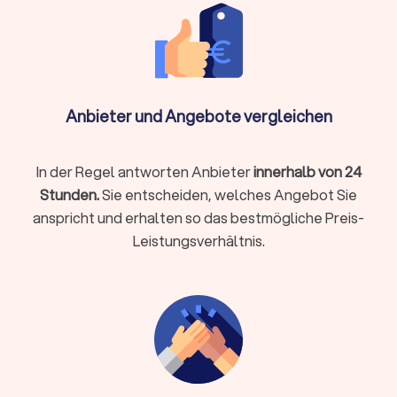
vergleichen.
Im Folgenden erhalten Sie einen Überblick über die
wichtigsten Bodenbeläge und ihre jeweiligen
Eigenschaften.
Anbieter und Angebote vergleichen
Parkett und Massivholzdielen
Parkett zählt zu den
hochwertigsten Bodenbelägen
.
In der Regel antworten Anbieter
innerhalb von 24
Massivholzdielen und Mehrschichtparkett bieten
eine natürliche Optik und halten lange. Bei Bedarf
Stunden.
Sie entscheiden, welches Angebot Sie
schleift der Fachbetrieb die Dielen mehrfach ab. Je
anspricht und erhalten so das bestmögliche Preis-
nach Situation verlegt der Bodenleger das Parkett
Leistungsverhältnis.
schwimmend, verklebt oder genagelt. Häufig
kommen Holzarten wie
Eiche, Buche, Nussbaum
und Ahorn
zum Einsatz. Nach der Verlegung
versiegelt der Handwerker die Oberfläche mit Öl
oder Lack.
Vinyl und Designboden