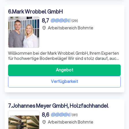
6
.
Mark Wrobbel GmbH
8,7
(29)
Arbeitsbereich Bohmte
place
Willkommen bei der Mark Wrobbel GmbH, Ihrem Experten
für hochwertige Bodenbeläge! Wir sind stolz darauf, auch
größere Projekte mit Bravour zu meistern. Ein
herausragendes Beispiel ist die Verlegung von 1000m²
Angebot
Designbelag in einem Fitnessstudio in Halle Westfalen,
die wir innerhalb einer Woche erfolg
Verfügbarkeit
7
.
Johannes Meyer GmbH, Holzfachhandel
8,6
(81)
Arbeitsbereich Bohmte
place