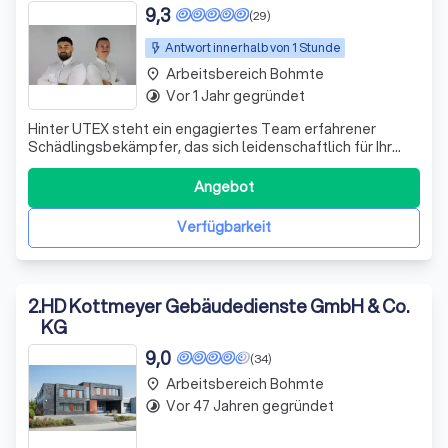
9,3
(29)
Antwort innerhalb von 1 Stunde
Arbeitsbereich Bohmte
place
Vor 1 Jahr gegründet
timelapse
Hinter UTEX steht ein engagiertes Team erfahrener
Schädlingsbekämpfer, das sich leidenschaftlich für Ihr
Wohlbefinden einsetzt. Wir spezialisieren uns auf die
Bekämpfung von Schädlingen wie Mäusen, Ratten,
Angebot
Ameisen und Wespen. Unser Ansatz ist ganzheitlich: Wir
bieten nicht nur effektive Lösungen zur
Verfügbarkeit
2
.
HD Kottmeyer Gebäudedienste GmbH & Co.
KG
9,0
(34)
Arbeitsbereich Bohmte
place
Vor 47 Jahren gegründet
timelapse