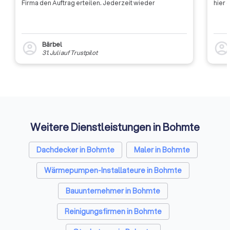
Firma den Auftrag erteilen. Jederzeit wieder
hier 
hauptberuflich als
Schädlingsbekämpfe
Daher kann der Aus
Seiten nur schrittw
Bärbel
account_circle
account_circl
31. Juli
auf
Trustpilot
Weitere Dienstleistungen in Bohmte
Dachdecker in Bohmte
Maler in Bohmte
Wärmepumpen-Installateure in Bohmte
Bauunternehmer in Bohmte
Reinigungsfirmen in Bohmte