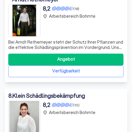
8,2
(18)
Arbeitsbereich Bohmte
place
Bei Arndt Rethemeyer steht der Schutz Ihrer Pflanzen und
die effektive Schädlingsprävention im Vordergrund. Unser
Unternehmen, das sich sowohl auf den Agrar- und
Forstsektor als auch auf den Haus- und Gartenbereich
Angebot
spezialisiert hat, bietet Ihnen maßgeschneiderte
Lösungen für Ihre spezifischen Bedür
Verfügbarkeit
8
.
Klein Schädlingsbekämpfung
8,2
(10)
Arbeitsbereich Bohmte
place