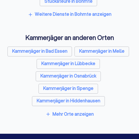
Stuckateure in Bohmte
Spezialisten für Dämmung in Bohmte
Weitere Dienste in Bohmte anzeigen
add
Umzugsunternehmen in Bohmte
Kammerjäger an anderen Orten
Sicherheitstechniker in Bohmte
Trockenbauer in Bohmte
Kammerjäger in Bad Essen
Kammerjäger in Melle
Sanitärinstallateure in Bohmte
Kammerjäger in Lübbecke
Fliesenleger in Bohmte
Fensterbauer in Bohmte
Kammerjäger in Osnabrück
Bodenleger in Bohmte
Kammerjäger in Spenge
Kammerjäger in Hiddenhausen
Kammerjäger in Halle (Nordrhein-Westfalen)
Mehr Orte anzeigen
add
Kammerjäger in Lengerich (Nordrhein-Westfalen)
Kammerjäger in Versmold
Kammerjäger in Vechta