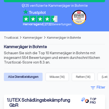
25 verifizierte Kammerjäger in Bohmte
verified_user
Hervorragend
|
2722
Bewertungen
Trustlocal
Kammerjäger
Kammerjäger in Bohmte
arrow_forward_ios
arrow_forward_ios
Kammerjäger in Bohmte
Schauen Sie sich die Top 10 Kammerjäger in Bohmte mit
insgesamt 554 Bewertungen und einem durchschnittlichen
Trustlocal-Score von 8.3 an.
Alle Dienstleistungen
Mäuse
(
14
)
Ratten
(
14
)
(Leb
filter_list
Filter
1
.
UTEX Schädlingsbekämpfung
TOP
PRO
GbR