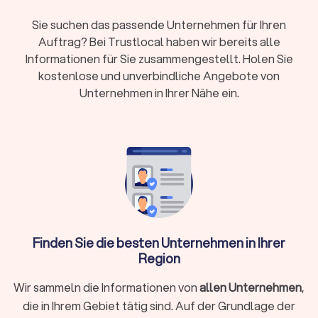
Schädlinge zu bekämpfen, darunter chemische Mittel,
physische Fallen und präventive Maßnahmen, um zukünftigen
Sie suchen das passende Unternehmen für Ihren
Befall zu verhindern.
Auftrag? Bei Trustlocal haben wir bereits alle
Informationen für Sie zusammengestellt. Holen Sie
kostenlose und unverbindliche Angebote von
Kammerjäger in Bohmte finden
Unternehmen in Ihrer Nähe ein.
Wenn Sie einen Kammerjäger in Bohmte suchen, können Sie
auf Trustlocal die besten Fachleute in Ihrer Region finden.
Das lokale Netzwerk von Kammerjägern ermöglicht es Ihnen,
schnell und unkompliziert Hilfe zu erhalten, wenn Sie von
einem Schädlingsbefall betroffen sind. Auf Trustlocal können
Sie verschiedene Angebote vergleichen und den passenden
Kammerjäger für Ihre Bedürfnisse auswählen.
Finden Sie die besten Unternehmen in Ihrer
Kammerjäger Kosten in Bohmte
Region
Die Kosten für einen Kammerjäger können je nach Art des
Schädlings, dem Ausmaß des Befalls und der notwendigen
Wir sammeln die Informationen von
allen Unternehmen
,
Maßnahmen variieren. Hier sind einige Faktoren, die die Kosten
die in Ihrem Gebiet tätig sind. Auf der Grundlage der
beeinflussen: