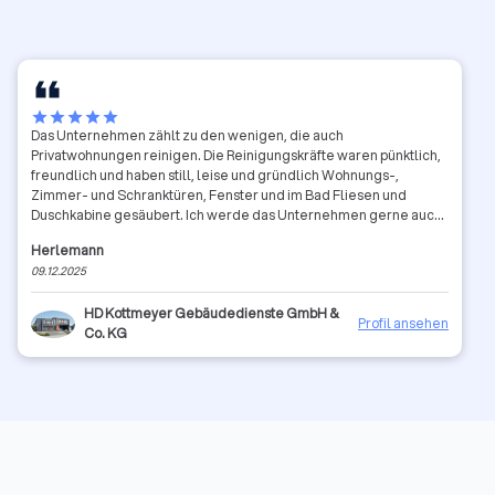
star
star
star
star
star
Das Unternehmen zählt zu den wenigen, die auch
Privatwohnungen reinigen. Die Reinigungskräfte waren pünktlich,
freundlich und haben still, leise und gründlich Wohnungs-,
Zimmer- und Schranktüren, Fenster und im Bad Fliesen und
Duschkabine gesäubert. Ich werde das Unternehmen gerne auch
zukünftig beauftragen und kann es daher ohne Einschränkungen
Herlemann
weiterempfehlen.
09.12.2025
HD Kottmeyer Gebäudedienste GmbH &
Profil ansehen
Co. KG