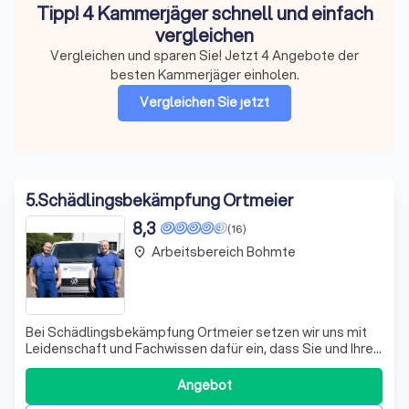
Tipp! 4 Kammerjäger schnell und einfach
vergleichen
Vergleichen und sparen Sie! Jetzt 4 Angebote der
besten Kammerjäger einholen.
Vergleichen Sie jetzt
5
.
Schädlingsbekämpfung Ortmeier
8,3
(16)
Arbeitsbereich Bohmte
place
Bei Schädlingsbekämpfung Ortmeier setzen wir uns mit
Leidenschaft und Fachwissen dafür ein, dass Sie und Ihre
Familie sicher und geschützt vor lästigen Insekten
bleiben. Unsere maßgeschneiderten
Angebot
Insektenschutzlösungen, darunter Fenster, Türen, Rollos