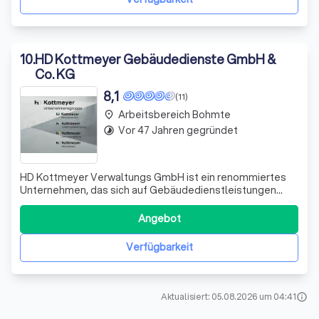
10
.
HD Kottmeyer Gebäudedienste GmbH &
Co. KG
8,1
(11)
Arbeitsbereich Bohmte
place
Vor 47 Jahren gegründet
timelapse
HD Kottmeyer Verwaltungs GmbH ist ein renommiertes
Unternehmen, das sich auf Gebäudedienstleistungen
spezialisiert hat. Mit unserer langjährigen Erfahrung und
unserem Engagement für Exzellenz sind wir stolz darauf,
Angebot
uns durch unsere Expertise auszuzeichnen. Unser Team
von Fachleuten ist bestrebt, ers
Verfügbarkeit
Aktualisiert: 05.08.2026 um 04:41
info