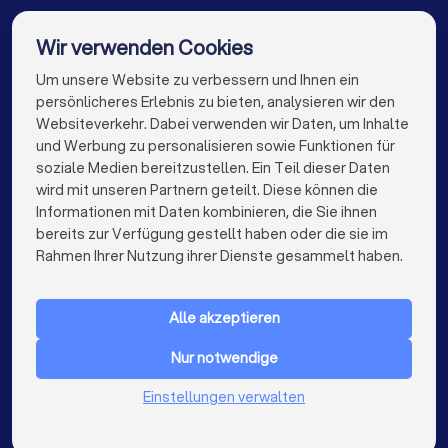
Kammerjäger in Berlin
Kammerjäger in Hamburg
Wir verwenden Cookies
Kammerjäger in München
Kammerjäger in Köln
Um unsere Website zu verbessern und Ihnen ein
Die besten Kammerjäger für Sie
persönlicheres Erlebnis zu bieten, analysieren wir den
Kammerjäger in Frankfurt am Main
Websiteverkehr. Dabei verwenden wir Daten, um Inhalte
info@trustlocal.de
und Werbung zu personalisieren sowie Funktionen für
Kammerjäger in Stuttgart
soziale Medien bereitzustellen. Ein Teil dieser Daten
wird mit unseren Partnern geteilt. Diese können die
Kammerjäger in Düsseldorf
Informationen mit Daten kombinieren, die Sie ihnen
bereits zur Verfügung gestellt haben oder die sie im
Kammerjäger in Dortmund
Kammerjäger in Essen
keyboard_arrow_down
FÜR PRIVATPERSONEN
Rahmen Ihrer Nutzung ihrer Dienste gesammelt haben.
Kammerjäger in Bremen
Kammerjäger in Nürnberg
keyboard_arrow_down
FÜR FIRMEN
Kammerjäger in Dresden
Kammerjäger in Hannover
Alle akzeptieren
keyboard_arrow_down
ÜBER TRUSTLOCAL
Kammerjäger in Leipzig
Kammerjäger in Duisburg
Nur notwendige
LAND
Niederlande
Einstellungen verwalten
Kammerjäger in Bochum
Belgien
Deutschland
Kammerjäger in Wuppertal