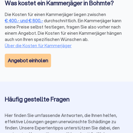
Kammerjäger Ameisen
Was kostet ein Kammerjäger in Bohmte?
Ameisen können in großer Zahl in Wohnungen und Häusern
auftreten, insbesondere in den Sommermonaten. Ein
Die Kosten für einen Kammerjäger liegen zwischen
Kammerjäger kann gezielte Maßnahmen ergreifen, um
€
400
,-
und
€
800
,-
durchschnittlich. Ein Kammerjäger kann
Ameisen zu bekämpfen. Zudem verhindert er, dass sie sich
seine Preise selbst festlegen, fragen Sie also vorher nach
erneut ansiedeln.
einem Angebot. Die Kosten für einen Kammerjäger hängen
auch von Ihren spezifischen Wünschen ab.
Über die Kosten für Kammerjäger
Kammerjäger Bettwanzen
Angebot einholen
Bettwanzen sind ein zunehmendes Problem in urbanen
Gebieten und ihre Bekämpfung ist oft schwierig und
zeitaufwendig. Die Kosten für die Beseitigung von
Bettwanzen können erheblich sein. Dies liegt daran, dass oft
mehrere Behandlungen notwendig sind, um den Befall
vollständig zu beseitigen. Ein Kammerjäger kann
Häufig gestellte Fragen
verschiedene Methoden anwenden, wie z.B. das Erhitzen der
betroffenen Räume oder den Einsatz von Insektiziden.
Hier finden Sie umfassende Antworten, die Ihnen helfen,
effektive Lösungen gegen unerwünschte Schädlinge zu
Kammerjäger Ratten
finden. Unsere Expertentipps unterstützen Sie dabei, den