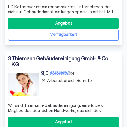
HD Kottmeyer ist ein renommiertes Unternehmen, das
sich auf Gebäudedienstleistungen spezialisiert hat. Mit
unserer langjährigen Erfahrung und unserem Engagement
für Qualität und Kundenzufriedenheit haben wir uns als
Angebot
vertrauenswürdiger Partner für zahlreiche Kunden
etabliert. Unser Angebot umfasst ei
Verfügbarkeit
3
.
Thiemann Gebäudereinigung GmbH & Co.
KG
9,0
(41)
Arbeitsbereich Bohmte
place
Wir sind Thiemann-Gebäudereinigung, ein stolzes
Mitglied des deutschen Handwerks, das sich der
Herausforderung des Fachkräftemangels stellt. Unser
Engagement und unsere Leidenschaft für unser Handwerk
Angebot
haben uns den 2. Platz bei der Aktion "Nebenan ist hier"