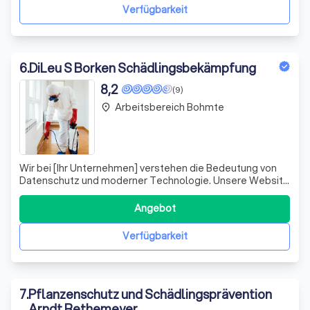
und Lichtschachtabdeckungen, bieten nicht nur eff
Verfügbarkeit
6
.
DiLeu S Borken Schädlingsbekämpfung
8,2
(9)
Arbeitsbereich Bohmte
place
Wir bei [Ihr Unternehmen] verstehen die Bedeutung von
Datenschutz und moderner Technologie. Unsere Website
nutzt fortschrittliche Cookies, Tracking-Pixel und ähnliche
Technologien, um Ihnen ein nahtloses und
Angebot
personalisiertes Online-Erlebnis zu bieten. Diese kleinen
Dateien, die auf Ihrem Gerät gespe
Verfügbarkeit
7
.
Pflanzenschutz und Schädlingsprävention
Arndt Rethemeyer