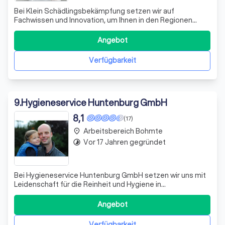
Bei Klein Schädlingsbekämpfung setzen wir auf
Fachwissen und Innovation, um Ihnen in den Regionen
Gütersloh, Bielefeld, Osnabrück und Warendorf sowie den
angrenzenden Gebieten erstklassige Dienstleistungen
Angebot
zur Schädlingsbekämpfung und -prävention anzubieten.
Seit unserer Gründung im Jahr 2009 haben
Verfügbarkeit
9
.
Hygieneservice Huntenburg GmbH
8,1
(17)
Arbeitsbereich Bohmte
place
Vor 17 Jahren gegründet
timelapse
Bei Hygieneservice Huntenburg GmbH setzen wir uns mit
Leidenschaft für die Reinheit und Hygiene in
landwirtschaftlichen Betrieben ein. Unsere Expertise
erstreckt sich auf die gründliche Reinigung und
Angebot
Desinfektion von Ställen und Produktionsanlagen, wobei
wir stets auf die Gesundheit Ihrer Tiere und
Verfügbarkeit