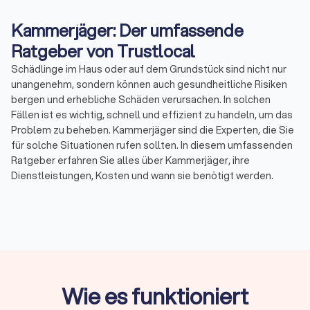
Kammerjäger: Der umfassende
Ratgeber von Trustlocal
Schädlinge im Haus oder auf dem Grundstück sind nicht nur
unangenehm, sondern können auch gesundheitliche Risiken
bergen und erhebliche Schäden verursachen. In solchen
Fällen ist es wichtig, schnell und effizient zu handeln, um das
Problem zu beheben. Kammerjäger sind die Experten, die Sie
für solche Situationen rufen sollten. In diesem umfassenden
Ratgeber erfahren Sie alles über Kammerjäger, ihre
Dienstleistungen, Kosten und wann sie benötigt werden.
Was macht ein Kammerjäger?
Ein Kammerjäger ist ein spezialisierter Fachmann, der sich mit
der Bekämpfung von Schädlingen beschäftigt. Dazu gehören
nicht nur Insekten wie Ameisen, Bettwanzen und Silberfische,
sondern auch größere Tiere wie Marder und Ratten.
Wie es funktioniert
Kammerjäger setzen verschiedene Methoden ein, um