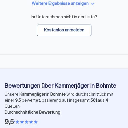
keyboard_arrow_down
Weitere Ergebnisse anzeigen
Ihr Unternehmen nicht in der Liste?
Kostenlos anmelden
Bewertungen über Kammerjäger in Bohmte
Unsere
Kammerjäger
in
Bohmte
wird durchschnittlich mit
einer
9,5
bewertet, basierend auf insgesamt
561
aus
4
Quellen
Durchschnittliche Bewertung
9,5
•
star
star
star
star
star