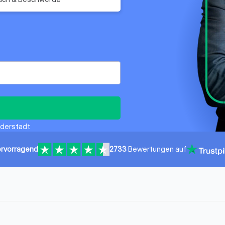
uderstadt
rvorragend
2733
Bewertungen auf