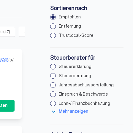
Sortieren nach
Empfohlen
Entfernung
de
(
47
)
Lohn-/ Finanzbuchhaltung
(
68
)
Steuerbescheid
(
9
)
Trustlocal-Score
Steuerberater für
(37)
Steuererklärung
Steuerberatung
Jahresabschlusserstellung
Einspruch & Beschwerde
Lohn-/ Finanzbuchhaltung
lten
expand_more
Mehr anzeigen