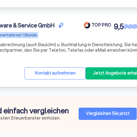
ware & Service GmbH
9,5
TOP PRO
nnerhalb von 1 Stunde
hnung (auch Baulohn) u. Buchhaltung in Dienstleistung. Sie haben bei
chpartner, den Sie per Telefon, Telefax oder eMail erreichen kön
t
Kontakt aufnehmen
Jetzt Angebote erha
d einfach vergleichen
Vergleichen Sie jetzt
esten Steuerberater einholen.