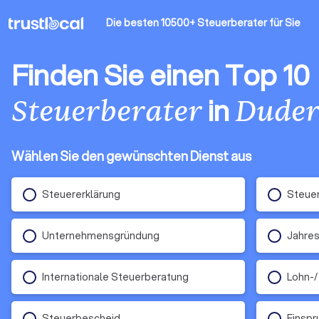
Die besten 10500+ Steuerberater
für Sie
Finden Sie einen Top 10
in
Steuerberater
Duder
Wählen Sie den gewünschten Dienst aus
Steuererklärung
Steue
Unternehmensgründung
Jahres
Internationale Steuerberatung
Lohn-/
Steuerbescheid
Einsp