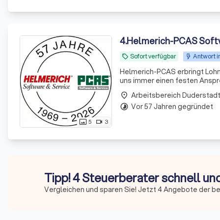
4
.
Helmerich-PCAS Soft
Sofort verfügbar
Antwort i
local_offer
Helmerich-PCAS erbringt Lohnabrec
uns immer einen festen Anspre
Arbeitsbereich Duderstad
place
Vor 57 Jahren gegründet
timelapse
5
3
photo_size_select_actual
videocam
Tipp! 4 Steuerberater schnell un
Vergleichen und sparen Sie! Jetzt 4 Angebote der b