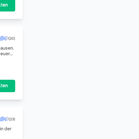
lten
(20)
hausen.
teuern
edürfn
lten
(23)