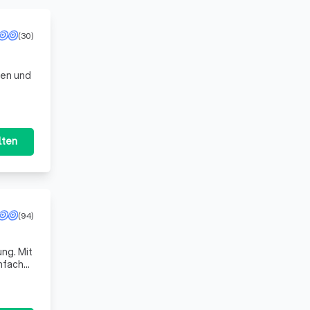
(30)
ten und
lten
(94)
 Mit
infach