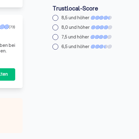
Trustlocal-Score
8,5 und höher
8,0 und höher
(73)
7,5 und höher
6,5 und höher
nen.
lten