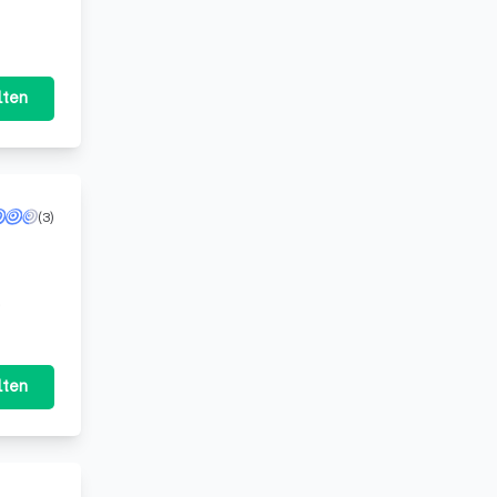
lten
(3)
lten