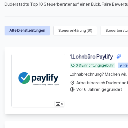
Duderstadts Top 10 Steuerberater auf einen Blick. Faire Bewer
Alle Dienstleistungen
Steuererklärung
(
81
)
Steuerberat
1
.
Lohnbüro Paylify
0 € Einrichtungsgebühr
Re
local_offer
Lohnabrechnung? Machen wir. D
Arbeitsbereich Duderstad
place
Vor 6 Jahren gegründet
timelapse
5
photo_size_select_actual