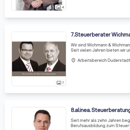
4
photo_size_select_actual
7
.
Steuerberater Wichm
Wir sind Wichmann & Wichmann
Seit vielen Jahren bieten wir
zu sparen und mehr Geld in de
Arbeitsbereich Duderstad
place
7
photo_size_select_actual
8
.
alinea. Steuerberatu
Seit mehr als zehn Jahren begleite ich me
Berufsausbildung zum Steuerfachangestellten erl