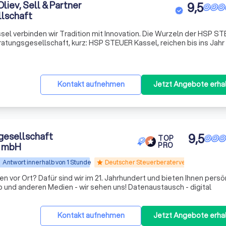
ev, Sell & Partner
9,5
lschaft
ssel verbinden wir Tradition mit Innovation. Die Wurzeln der HSP S
ratungsgesellschaft, kurz: HSP STEUER Kassel, reichen bis ins Jahr
rch unseren zukunftsorientierten Beratungsansatz zu den moderns
t
Kontakt aufnehmen
Jetzt Angebote erha
esellschaft
9,5
TOP
t mbH
PRO
Antwort innerhalb von 1 Stunde
Deutscher Steuerberaterverband e.V.
star
nen vor Ort? Dafür sind wir im 21. Jahrhundert und bieten Ihnen persö
und anderen Medien - wir sehen uns! Datenaustausch - digital
t
Kontakt aufnehmen
Jetzt Angebote erha