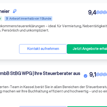
meier
9,4
r
Antwort innerhalb von 1 Stunde
inkommensteuererklärungen – ideal für Vermietung, Nebentätigkei
. Persönlich und unkompliziert.
t
Kontakt aufnehmen
Jetzt Angebote erha
 mbB StBG WPG | Ihre Steuerberater aus
9,1
ten-Team in Kassel berät Sie in allen Be­reichen der Steuer­beratung.
g machen wir Ihre Buch­haltung effizient und hoch­wertig – und so e
t