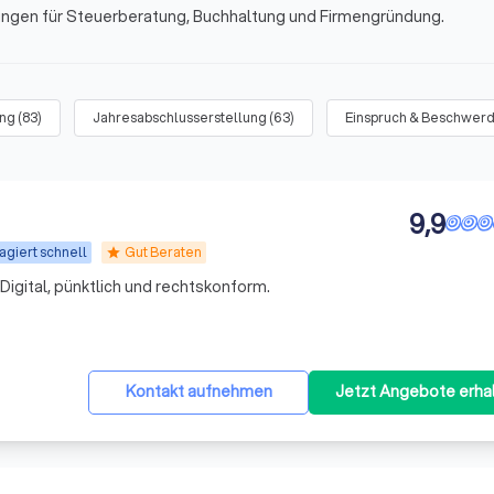
tungen für Steuerberatung, Buchhaltung und Firmengründung.
ung
(
83
)
Jahresabschlusserstellung
(
63
)
Einspruch & Beschwer
9,9
agiert schnell
Gut Beraten
star
igital, pünktlich und rechtskonform.
t
Kontakt aufnehmen
Jetzt Angebote erha