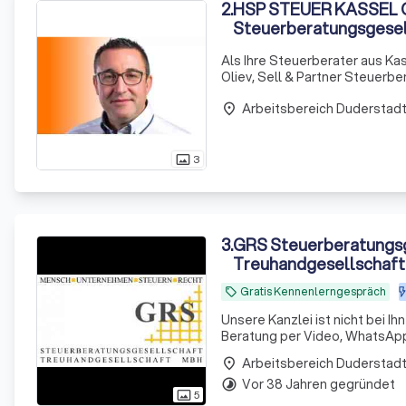
2
.
HSP STEUER KASSEL Oli
Steuerberatungsgesel
Als Ihre Steuerberater aus Ka
Oliev, Sell & Partner Steuerbe
zurück. Heute gehören wir du
Arbeitsbereich Duderstad
place
3
photo_size_select_actual
3
.
GRS Steuerberatungsg
Treuhandgesellschaf
Gratis Kennenlerngespräch
local_offer
Unsere Kanzlei ist nicht bei Ih
Beratung per Video, WhatsApp 
Arbeitsbereich Duderstad
place
Vor 38 Jahren gegründet
timelapse
5
photo_size_select_actual