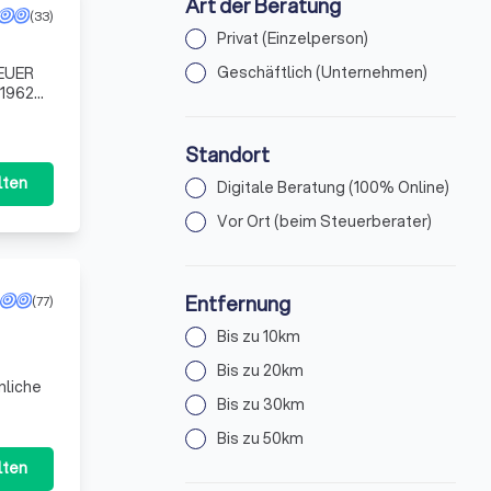
Art der Beratung
(33)
Privat (Einzelperson)
Geschäftlich (Unternehmen)
TEUER
 1962
ten St
Standort
lten
Digitale Beratung (100% Online)
Vor Ort (beim Steuerberater)
Entfernung
(77)
Bis zu 10km
Bis zu 20km
nliche
Bis zu 30km
Bis zu 50km
lten