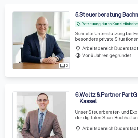
5
.
Steuerberatung Bach
Betreuung durch Kanzleiinhabe
local_offer
Schnelle Unterstützung bei E
besondere private Situationen
Arbeitsbereich Duderstad
place
Vor 6 Jahren gegründet
timelapse
2
photo_size_select_actual
6
.
Weltz & Partner PartG
Kassel
Unser Steuer­berater- und Exper
der digitalen Scan-Buch­haltun
wie nie zuvor.
Arbeitsbereich Duderstad
place