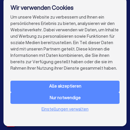
DJs in Dortmund
DJs in Essen
DJs in Bremen
Wir verwenden Cookies
DJs in Nürnberg
DJs in Dresden
Um unsere Website zu verbessern und Ihnen ein
Die besten DJs für Sie
persönlicheres Erlebnis zu bieten, analysieren wir den
DJs in Hannover
DJs in Leipzig
DJs in Duisburg
Websiteverkehr. Dabei verwenden wir Daten, um Inhalte
info@trustlocal.de
und Werbung zu personalisieren sowie Funktionen für
DJs in Bochum
DJs in Wuppertal
soziale Medien bereitzustellen. Ein Teil dieser Daten
wird mit unseren Partnern geteilt. Diese können die
DJs in Bielefeld
DJs in Bonn
DJs in Münster
Informationen mit Daten kombinieren, die Sie ihnen
bereits zur Verfügung gestellt haben oder die sie im
DJs in der Nähe
keyboard_arrow_down
FÜR PRIVATPERSONEN
Rahmen Ihrer Nutzung ihrer Dienste gesammelt haben.
keyboard_arrow_down
FÜR FIRMEN
Alle akzeptieren
keyboard_arrow_down
ÜBER TRUSTLOCAL
Nur notwendige
LAND
Niederlande
Einstellungen verwalten
Belgien
Deutschland
Spanien