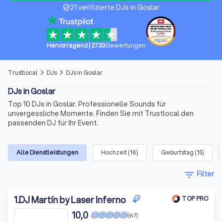
21 verifizierte DJs in Goslar
verified_user
Hervorragend
|
2733
Bewertungen
Trustlocal
DJs
DJs in Goslar
arrow_forward_ios
arrow_forward_ios
DJs in Goslar
Top 10 DJs in Goslar. Professionelle Sounds für
unvergessliche Momente. Finden Sie mit Trustlocal den
passenden DJ für Ihr Event.
Alle Dienstleistungen
Hochzeit
(
16
)
Geburtstag
(
15
)
filter_list
Filter
1
.
DJ Martín by Laser Inferno
TOP PRO
10,0
(67)