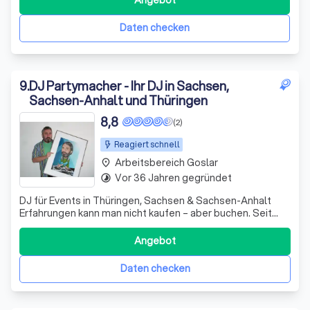
Angebot
Daten checken
9
.
DJ Partymacher - Ihr DJ in Sachsen,
Sachsen-Anhalt und Thüringen
8,8
(2)
Reagiert schnell
Arbeitsbereich Goslar
place
Vor 36 Jahren gegründet
timelapse
DJ für Events in Thüringen, Sachsen & Sachsen-Anhalt
Erfahrungen kann man nicht kaufen – aber buchen. Seit
über 40 Jahren sorge ich als DJ Partymacher für beste
Stimmung und perfekt abgestimmte Musik – von
Angebot
Hochzeiten bis Firmenevents. Mit der „Lizenz zum
Auflegen“ bringe ich als DJ Partymacher nicht
Daten checken