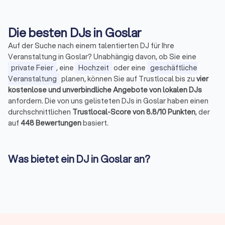
Die besten DJs in Goslar
Auf der Suche nach einem talentierten DJ für Ihre
Veranstaltung in Goslar? Unabhängig davon, ob Sie eine
private Feier
, eine
Hochzeit
oder eine
geschäftliche
Veranstaltung
planen, können Sie auf Trustlocal bis zu
vier
kostenlose und unverbindliche Angebote von lokalen DJs
anfordern. Die von uns gelisteten DJs in Goslar haben einen
durchschnittlichen
Trustlocal-Score von 8.8/10 Punkten
, der
auf
448 Bewertungen
basiert.
Was bietet ein DJ in Goslar an?
Vielleicht haben Sie sich schon einmal gefragt, was die
Abkürzung „DJ" bedeutet. DJ steht für
„Diskjockey"
und
bezeichnet einen Künstler, der Musik auflegt und mischt. Das
DJ-Pult und das Mischpult sind seine Werkzeuge, um
nahtlose Übergänge zwischen den Tracks zu schaffen.