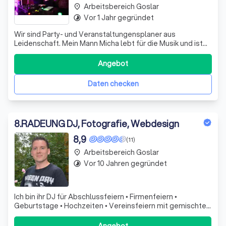
Arbeitsbereich Goslar
place
Vor 1 Jahr gegründet
timelapse
Wir sind Party- und Veranstaltungensplaner aus
Leidenschaft. Mein Mann Micha lebt für die Musik und ist
immer sehr daran interessiert, jede Feier so einmalig und
einzigartig zu machen, wie es nur geht. Ich,Nadine, plane,
Angebot
organisiere und führe auf Wunsch Ihre Feierlichkeit durch.
Wir können unterstüt
Daten checken
8
.
RADEUNG DJ, Fotografie, Webdesign
8,9
(11)
Arbeitsbereich Goslar
place
Vor 10 Jahren gegründet
timelapse
Ich bin ihr DJ für Abschlussfeiern • Firmenfeiern •
Geburtstage • Hochzeiten • Vereinsfeiern mit gemischten
Altersstrukturen und gemischter Musikauswahl. Auch
Fotoboxen mit Sofortdruck stehen bereit.