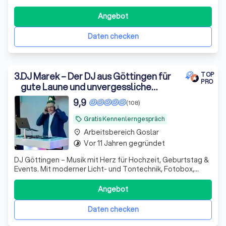
Veranstaltungstechnik. Ich arbeite seit über 25 Jahren als
DJ, seit über 10 im Hauptberuf.
Angebot
Daten checken
3
.
DJ Marek – Der DJ aus Göttingen für
TOP
PRO
gute Laune und unvergessliche
Partys!
9,9
(108)
Gratis Kennenlerngespräch
local_offer
Arbeitsbereich Goslar
place
Vor 11 Jahren gegründet
timelapse
DJ Göttingen – Musik mit Herz für Hochzeit, Geburtstag &
Events. Mit moderner Licht- und Tontechnik, Fotobox,
Magic Mirror, LOVE Buchstaben und digitalem Audio-
Gästebuch wird Ihre Feier unvergesslich!
Angebot
Daten checken