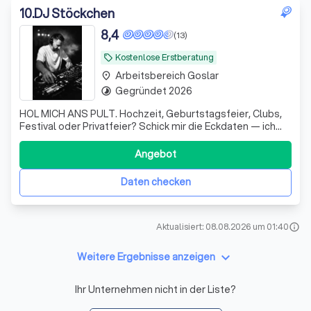
10
.
DJ Stöckchen
8,4
(13)
Kostenlose Erstberatung
local_offer
Arbeitsbereich Goslar
place
Gegründet 2026
timelapse
HOL MICH ANS PULT. Hochzeit, Geburtstagsfeier, Clubs,
Festival oder Privatfeier? Schick mir die Eckdaten — ich
melde mich mit Verfügbarkeit, Preis und allem Weiteren.
Schnell und unkompliziert.
Angebot
Daten checken
Aktualisiert: 08.08.2026 um 01:40
info
keyboard_arrow_down
Weitere Ergebnisse anzeigen
Ihr Unternehmen nicht in der Liste?