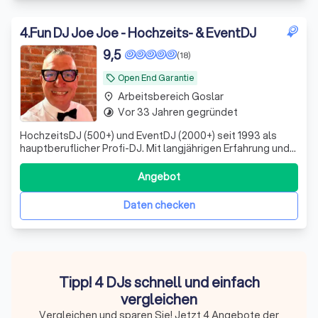
4
.
Fun DJ Joe Joe - Hochzeits- & EventDJ
9,5
(18)
Open End Garantie
local_offer
Arbeitsbereich Goslar
place
Vor 33 Jahren gegründet
timelapse
HochzeitsDJ (500+) und EventDJ (2000+) seit 1993 als
hauptberuflicher Profi-DJ. Mit langjährigen Erfahrung und
Gespür für die richtige Musik. Inkl. Ton & Lichttechnik. Gute
Feiern sind kein Zufall!
Angebot
Daten checken
Tipp! 4 DJs schnell und einfach
vergleichen
Vergleichen und sparen Sie! Jetzt 4 Angebote der