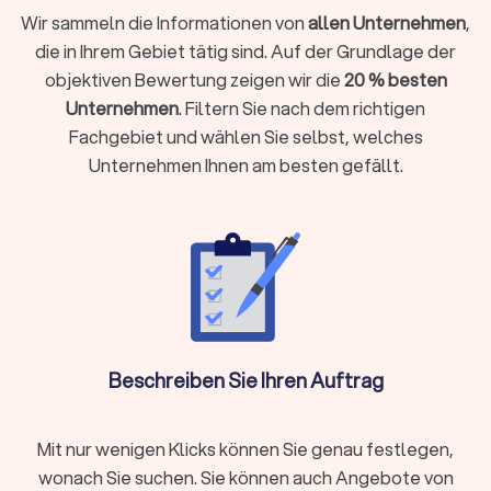
für die richtige Stimmung sorgt.
Wir sammeln die Informationen von
allen Unternehmen
,
die in Ihrem Gebiet tätig sind. Auf der Grundlage der
objektiven Bewertung zeigen wir die
20 % besten
Was kostet ein DJ in Goslar?
Unternehmen
. Filtern Sie nach dem richtigen
DJs arbeiten häufig mit
Paketpreisen
. Das bedeutet, Sie
Fachgebiet und wählen Sie selbst, welches
bezahlen pauschal für einen Auftritt von einer bestimmten
Unternehmen Ihnen am besten gefällt.
Stundenanzahl, zum Beispiel zwei oder acht Stunden.
Typische DJ-Paketpreise:
DJ-Paketpreise
reichen oft
von
400 € bis 3.000 €
. Im Preis enthalten sind meistens
der Auftritt selbst, grundlegende Ausstattung (z. B.
Tonanlage, Lichttechnik), sowie Auf- und Abbau. Gegen
einen Aufpreis erhalten Sie oft Extras wie ein
Vorgespräch, Nebelmaschinen oder Verlängerung des
Auftritts.
Beschreiben Sie Ihren Auftrag
Die unterschiedlichen Erfahrungsniveaus der Dienstleister
Mit nur wenigen Klicks können Sie genau festlegen,
sowie der Leistungsumfang ergeben diese große
Preisspanne. Faktoren, die den Leistungsumfang
wonach Sie suchen. Sie können auch Angebote von