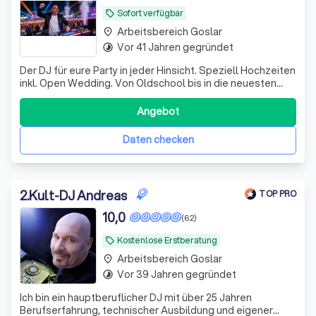
Sofort verfügbar
local_offer
Arbeitsbereich Goslar
place
Vor 41 Jahren gegründet
timelapse
Der DJ für eure Party in jeder Hinsicht. Speziell Hochzeiten
inkl. Open Wedding. Von Oldschool bis in die neuesten
Club Charts. Überall dabei. Ob 18. Geburtstag oder
Goldene Hochzeit. Perfekt auch für eure Firmenfeier. Seit
Angebot
40 Jahren Bundesweit on the Road Mehrsprachig
Daten checken
2
.
Kult-DJ Andreas
TOP PRO
10,0
(62)
Kostenlose Erstberatung
local_offer
Arbeitsbereich Goslar
place
Vor 39 Jahren gegründet
timelapse
Ich bin ein hauptberuflicher DJ mit über 25 Jahren
Berufserfahrung, technischer Ausbildung und eigener