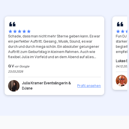
star
star
star
star
star
star
star
sta
Schade, dass man nicht mehr Sterne geben kann. Es war
Fun DJ 
ein perfekter Auftritt. Gesang , Musik, Sound, es war
starkem
durch und durch mega schön. Ein absoluter gelungener
begleite
Auftritt zum Geburtstag in kleinem Rahmen. Auch wie
empfehl
flexibel Julia im Vorfeld und an dem Abend auf alles
Lukas 
reagiert hat, war schon sehr professionell. Nochmal
G V
vor Google
04.12.202
vielen Dank auch von allen Gästen
23.03.2026
Julia Kramer Eventsängerin &
Profil ansehen
DJane