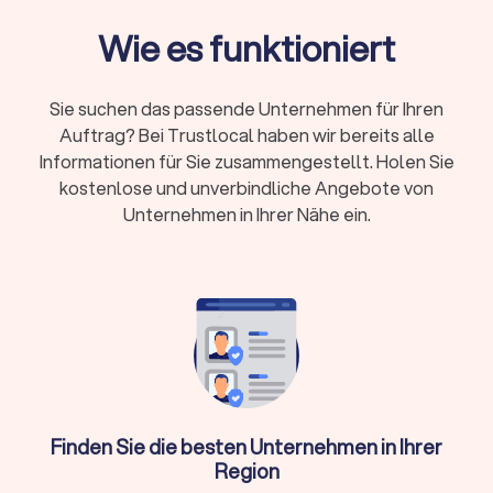
Neben dem klassischen Auflegen bietet ein DJ in Goslar
häufig auch folgende Leistungen an:
Wie es funktioniert
→
Licht- und Tontechnik
Sie suchen das passende Unternehmen für Ihren
Auftrag? Bei Trustlocal haben wir bereits alle
→
Moderation
Informationen für Sie zusammengestellt. Holen Sie
→
individuelle Playlists
kostenlose und unverbindliche Angebote von
Unternehmen in Ihrer Nähe ein.
→
Beratung zur Musikplanung
→
Live-Mixing
→
Auf- und Abbau der Ausrüstung
Einige
professionelle DJs
arbeiten zusätzlich mit Live-
Musikern zusammen oder bieten Entertainment-Extras wie
Fotoboxen
an. Auf Trustlocal finden Sie einen für Sie
Finden Sie die besten Unternehmen in Ihrer
passenden professionellen DJ-Service, der Ihre
Region
Veranstaltung mit dem perfekten Soundtrack untermalt und