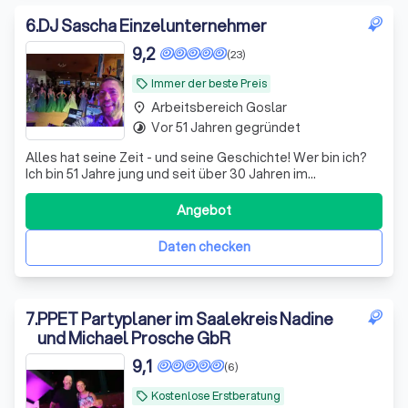
6
.
DJ Sascha Einzelunternehmer
9,2
(23)
Immer der beste Preis
local_offer
Arbeitsbereich Goslar
place
Vor 51 Jahren gegründet
timelapse
Alles hat seine Zeit - und seine Geschichte! Wer bin ich?
Ich bin 51 Jahre jung und seit über 30 Jahren im
Dienstleistungsbereich tätig. Dadurch habe ich viel
Erfahrungen mit Menschen und Kunden gesammelt, vor
Angebot
allem die Zufriedenheit meiner Kunden liegt mir am
Herzen. Seit über 11 Jahren bin ich er
Daten checken
7
.
PPET Partyplaner im Saalekreis Nadine
und Michael Prosche GbR
9,1
(6)
Kostenlose Erstberatung
local_offer