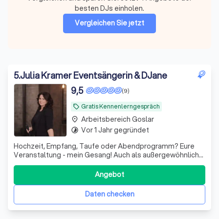
besten DJs einholen.
Vergleichen Sie jetzt
5
.
Julia Kramer Eventsängerin & DJane
9,5
(9)
Gratis Kennenlerngespräch
local_offer
Arbeitsbereich Goslar
place
Vor 1 Jahr gegründet
timelapse
Hochzeit, Empfang, Taufe oder Abendprogramm? Eure
Veranstaltung - mein Gesang! Auch als außergewöhnliche
Kombination mit Djing
Angebot
Daten checken