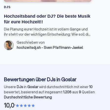
DJS
Hochzeitsband oder DJ? Die beste Musik
für eure Hochzeit!!
Die Planung eurer Hochzeit ist in vollem Gange und
ihr steht vor der wichtigen Entscheidung: Wie soll die
musikalische Untermalung eures großen Tages
Geschrieben von
aussehen? Hochzeitsband oder DJ? Als erfahrener
hochzeitsdj.sh - Sven Pfaffmann-Jaekel
Hochzeits-DJ möchte ich euch mit diesem Beitrag
einen umfassenden Überblick geben und euch bei
der Wahl der passenden musikalischen Begleitung
unterstützen.
Bewertungen über DJs in Goslar
Unsere
DJs
in
Goslar
wird durchschnittlich mit einer
10
bewertet, basierend auf insgesamt
1.208
aus
9
Quellen
Durchschnittliche Bewertung
10,0
•
star
star
star
star
star