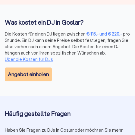
unverbindlich vier Angebote
von DJs in Goslar.
Was kostet ein DJ in Goslar?
Den perfekten DJ in Goslar
Die Kosten für einen DJ liegen zwischen
€
115
,-
und
€
220
,-
pro
finden
Stunde. Ein DJ kann seine Preise selbst festlegen, fragen Sie
also vorher nach einem Angebot. Die Kosten für einen DJ
Vergleichen Sie mit Trustlocal bis zu vier
hängen auch von Ihren spezifischen Wünschen ab.
unverbindliche Angebote von geprüften DJs in
Über die Kosten für DJs
Ihrer Nähe. Kostenlos, transparent und auf Basis
echter Kundenbewertungen.
Angebot einholen
Geprüfte DJs
Kostenlos
Unverbindlich
Häufig gestellte Fragen
Jetzt DJs vergleichen
Haben Sie Fragen zu DJs in Goslar oder möchten Sie mehr