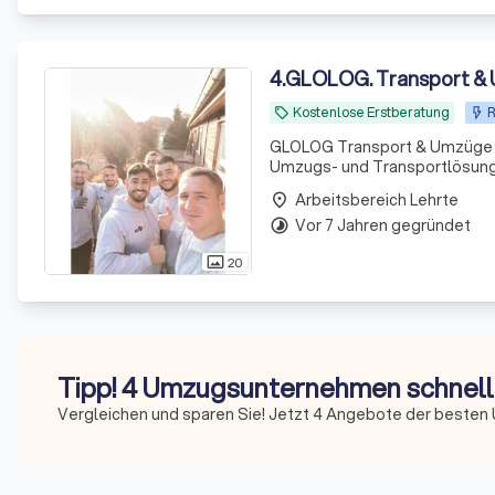
4
.
GLOLOG. Transport &
Kostenlose Erstberatung
R
local_offer
GLOLOG Transport & Umzüge i
Umzugs- und Transportlösunge
Arbeitsbereich Lehrte
place
Vor 7 Jahren gegründet
timelapse
20
photo_size_select_actual
Tipp! 4 Umzugsunternehmen schnell 
Vergleichen und sparen Sie! Jetzt 4 Angebote der beste