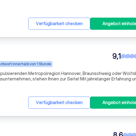
Verfügbarkeit checken
Angebot einhol
9,1
ntwort innerhalb von 1 Stunde
r pulsierenden Metropolregion Hannover, Braunschweig oder Wolf
gsunternehmen, stehen Ihnen zur Seite! Mit jahrelanger Erfahrung u
 wir dafür, dass Ihr Umzug reibungslos und stressfrei verläuft. U
Verfügbarkeit checken
Angebot einhol
8,6