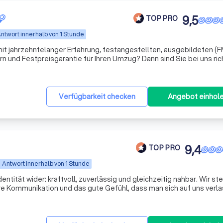
9,5
TOP PRO
ntwort innerhalb von 1 Stunde
t jahrzehntelanger Erfahrung, festangestellten, ausgebildeten (F
 und Festpreisgarantie für Ihren Umzug? Dann sind Sie bei uns rich
Verfügbarkeit checken
Angebot einhol
9,4
TOP PRO
Antwort innerhalb von 1 Stunde
ntität wider: kraftvoll, zuverlässig und gleichzeitig nahbar. Wir st
are Kommunikation und das gute Gefühl, dass man sich auf uns verl
als nur Entrümpelung und Umzug – wir sind ein Unternehmen, das a