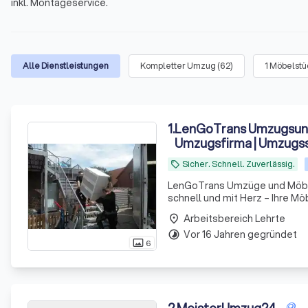
inkl. Montageservice.
Alle Dienstleistungen
Kompletter Umzug
(
62
)
1 Möbelst
1
.
LenGoTrans Umzugsun
Umzugsfirma | Umzugs
Sicher. Schnell. Zuverlässig.
local_offer
LenGoTrans Umzüge und Möbeltran
schnell und mit Herz – Ihre M
Arbeitsbereich Lehrte
place
Vor 16 Jahren gegründet
timelapse
6
photo_size_select_actual