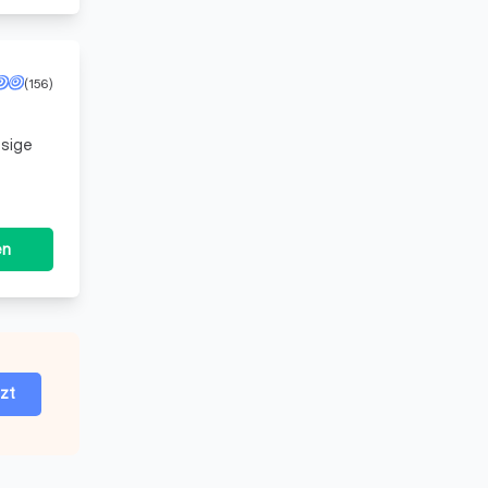
(156)
ssige
en
tzt