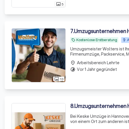
5
photo_size_select_actual
7
.
Umzugsunternehmen H
Kostenlose Erstberatung
A
local_offer
Umzugsmeister Wolters ist Ih
Firmenumzüge, Packservice, M
Arbeitsbereich Lehrte
place
Vor 1 Jahr gegründet
timelapse
13
photo_size_select_actual
8
.
Umzugsunternehmen H
Bei Keske Umzüge in Hannover
von einem Ort zum anderen ist
bieten wir Ihnen einen umfass