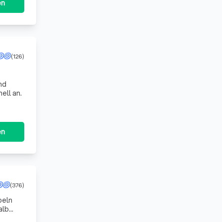
en
(126)
nd
ell an.
en
(376)
beln
alb