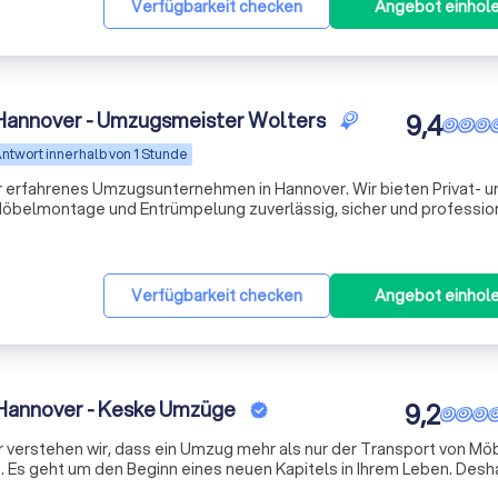
Verfügbarkeit checken
Angebot einhol
annover - Umzugsmeister Wolters
9,4
ntwort innerhalb von 1 Stunde
r erfahrenes Umzugsunternehmen in Hannover. Wir bieten Privat- u
öbelmontage und Entrümpelung zuverlässig, sicher und profession
Verfügbarkeit checken
Angebot einhol
annover - Keske Umzüge
9,2
 verstehen wir, dass ein Umzug mehr als nur der Transport von Mö
. Es geht um den Beginn eines neuen Kapitels in Ihrem Leben. Desh
enden und professionellen Umzugsservice, der speziell auf Ihre