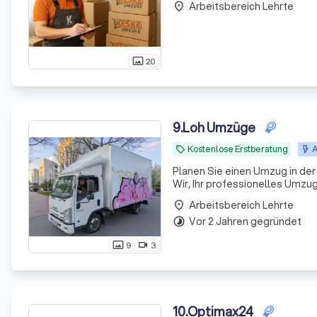
Arbeitsbereich Lehrte
individuellen
place
20
photo_size_select_actual
9
.
Loh Umzüge
Kostenlose Erstberatung
A
local_offer
Planen Sie einen Umzug in de
Wir, Ihr professionelles Umzu
einem engagierten Team sorgen
Arbeitsbereich Lehrte
place
Exper
Vor 2 Jahren gegründet
timelapse
9
3
photo_size_select_actual
videocam
10
.
Optimax24