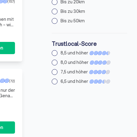
(157)
Bis zu 20km
Bis zu 30km
men mit
Bis zu 50km
 – wir
i
Trustlocal-Score
en
8,5 und höher
8,0 und höher
7,5 und höher
(72)
6,5 und höher
 Genau
ich
en