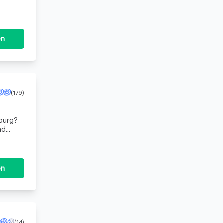
en
(179)
sburg?
nd
nsere
en
(14)