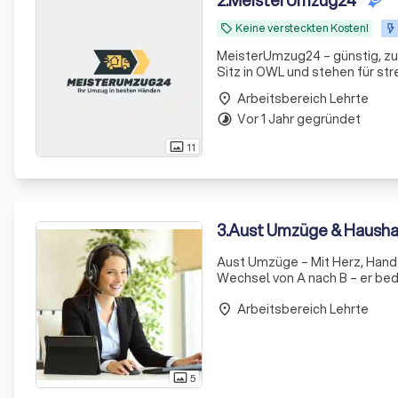
2
.
MeisterUmzug24
Keine versteckten Kosten!
local_offer
MeisterUmzug24 – günstig, zu
Sitz in OWL und stehen für str
transportieren Ihr Hab und Gut
Arbeitsbereich Lehrte
place
Vor 1 Jahr gegründet
timelapse
11
photo_size_select_actual
3
.
Aust Umzüge & Hausha
Aust Umzüge – Mit Herz, Hand und Verstand
Wechsel von A nach B – er be
hier kommen wir ins Spiel: Au
Arbeitsbereich Lehrte
place
5
photo_size_select_actual