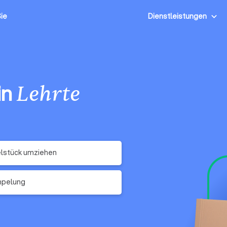
Sie
Dienstleistungen
in
Lehrte
lstück umziehen
mpelung