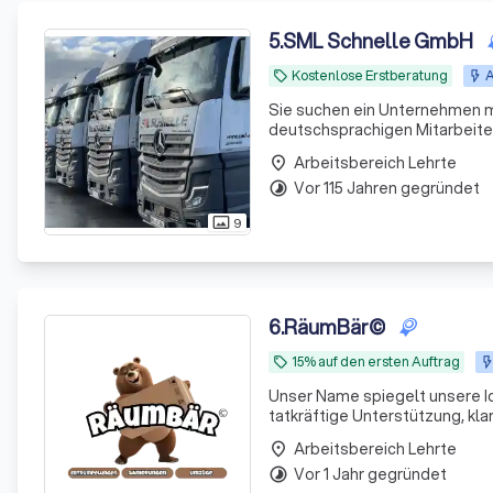
5
.
SML Schnelle GmbH
Kostenlose Erstberatung
A
local_offer
Sie suchen ein Unternehmen mi
deutschsprachigen Mitarbeitern
Arbeitsbereich Lehrte
place
Vor 115 Jahren gegründet
timelapse
9
photo_size_select_actual
6
.
RäumBär©
15% auf den ersten Auftrag
local_offer
Unser Name spiegelt unsere Ide
tatkräftige Unterstützung, kl
kann. RäumBär steht für mehr 
Arbeitsbereich Lehrte
place
Vor 1 Jahr gegründet
timelapse