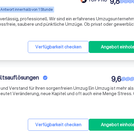
9,8
Antwort innerhalb von 1 Stunde
verlässig, professionell. Wir sind ein erfahrenes Umzugsunterneh
essfreie, saubere und pünktliche Umzüge. Ob privat oder gewerblich
 sicher und sorgfältig an den neuen Ort. Unser Anspruch: Hohe Qual
Verfügbarkeit checken
Angebot einhol
ltsauflösungen
9,6
 für Ihren sorgenfreien Umzug Ein Umzug ist mehr als nur der
deutet Veränderung, neue Kapitel und oft auch eine Menge Stress.
st Umzüge steht für einen reibungslosen, professionellen und herzl
Verfügbarkeit checken
Angebot einhol