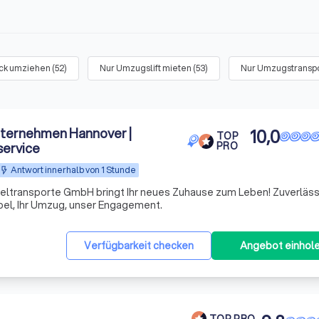
ück umziehen
(
52
)
Nur Umzugslift mieten
(
53
)
Nur Umzugstranspo
ternehmen Hannover |
10,0
TOP
service
PRO
Antwort innerhalb von 1 Stunde
sporte GmbH bringt Ihr neues Zuhause zum Leben! Zuverlässig,
öbel, Ihr Umzug, unser Engagement.
Verfügbarkeit checken
Angebot einhol
TOP PRO