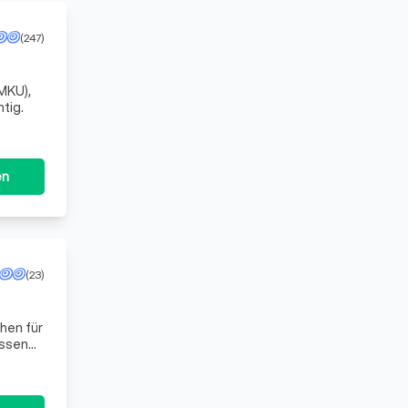
(247)
MKU),
tig.
en
(23)
ehen für
assen