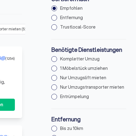
Empfohlen
Entfernung
Trustlocal-Score
rter mieten
(
52
)
Entrümpelung
(
51
)
Benötigte Dienstleistungen
(1254)
Kompletter Umzug
1 Möbelstück umziehen
Nur Umzugslift mieten
Nur Umzugstransporter mieten
Entrümpelung
en
Entfernung
Bis zu 10km