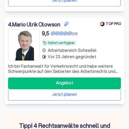
Jetzt planen
I
4
.
Mario Ulrik Olowson
TOP PRO
9,5
(23)
Sofort verfügbar
local_offer
Arbeitsbereich Scheeßel
place
Vor 23 Jahren gegründet
timelapse
Ich bin Fachanwalt für Verkehrsrecht und habe weitere
Schwerpunkte auf den Gebieten des Arbeitsrechts und
des Allgemeinen Zivilrechts. Ich vertrete Sie im Raum
Hamburg und um Umgebung.
Angebot
Jetzt planen
Tipp! 4 Rechtsanwälte schnell und