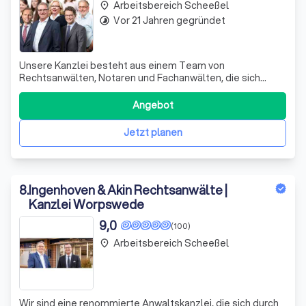
Arbeitsbereich Scheeßel
place
Vor 21 Jahren gegründet
timelapse
Unsere Kanzlei besteht aus einem Team von
Rechtsanwälten, Notaren und Fachanwälten, die sich
darauf spezialisiert haben, Ihre rechtlichen Anliegen
schnell und kompetent zu analysieren und zielgerichtet
Angebot
zu lösen. Wir arbeiten in einer modernen, hellen und
vollklimatisierten Kanzlei, die zentral und v
Jetzt planen
8
.
Ingenhoven & Akin Rechtsanwälte |
Kanzlei Worpswede
9,0
(100)
Arbeitsbereich Scheeßel
place
Wir sind eine renommierte Anwaltskanzlei, die sich durch