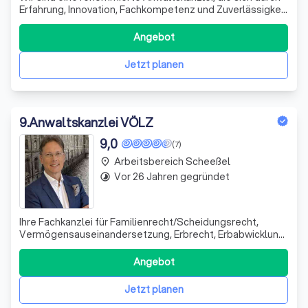
Erfahrung, Innovation, Fachkompetenz und Zuverlässigkeit
auszeichnet. Unser Team ist stets freundlich und
erreichbar, um Ihnen den besten Service zu bieten. Wir
Angebot
sind stolz auf die positiven Bewertungen unserer
Mandanten und streben stets danac
Jetzt planen
9
.
Anwaltskanzlei VÖLZ
9,0
(7)
Arbeitsbereich Scheeßel
place
Vor 26 Jahren gegründet
timelapse
Ihre Fachkanzlei für Familienrecht/Scheidungsrecht,
Vermögensauseinandersetzung, Erbrecht, Erbabwicklung
(auch in Spanien mit Gestoria Service), Nachfolgeplanung
Health Care Consulting, Management
Angebot
Jetzt planen