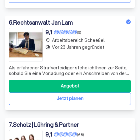
6
.
Rechtsanwalt Jan Lam
9,1
(5)
Arbeitsbereich Scheeßel
place
Vor 23 Jahren gegründet
timelapse
Als erfahrener Strafverteidiger stehe ich Ihnen zur Seite,
sobald Sie eine Vorladung oder ein Anschreiben von der
Polizei erhalten. Seit 2003 arbeite ich als
Strafrechtsanwalt. Je früher ich in Ihr Verfahren einsteige,
Angebot
desto besser kann ich Ihnen helfen. In vielen Fällen kann
ich sogar dazu beitrage
Jetzt planen
7
.
Scholz | Lühring & Partner
9,1
(68)