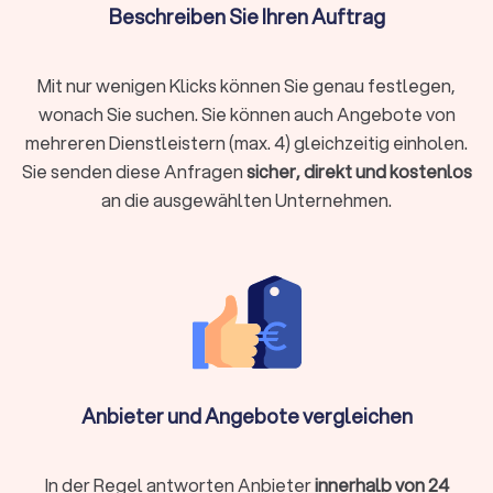
vermeiden und Ihre Position stärken.
Beschreiben Sie Ihren Auftrag
Welche Aufgaben übernehmen
Mit nur wenigen Klicks können Sie genau festlegen,
Rechtsanwälte?
wonach Sie suchen. Sie können auch Angebote von
Rechtsanwälte sind weit mehr als Verteidiger vor Gericht. Sie
mehreren Dienstleistern (max. 4) gleichzeitig einholen.
begleiten Sie in vielen Lebenssituationen und übernehmen
Sie senden diese Anfragen
sicher, direkt und kostenlos
unterschiedliche Aufgaben:
an die ausgewählten Unternehmen.
Beratung und Prävention:
Anwälte prüfen Verträge, beraten
bei wichtigen Entscheidungen und helfen, rechtliche Risiken
frühzeitig zu vermeiden.
Vertretung:
Sie verhandeln für Sie außergerichtlich, verfassen
rechtliche Schreiben und setzen Ansprüche durch. Falls nötig,
vertreten sie Sie auch vor Gericht.
Dokumentenerstellung:
Anwälte erstellen rechtssichere
Verträge, Testamente und andere wichtige Unterlagen.
Ob beim Kauf einer Immobilie, bei Problemen mit dem
Anbieter und Angebote vergleichen
Arbeitgeber, in Familienangelegenheiten wie Scheidung und
Sorgerecht oder bei strafrechtlichen Vorwürfen: Ein
kompetenter Anwalt ist Ihr Partner in rechtlich schwierigen
In der Regel antworten Anbieter
innerhalb von 24