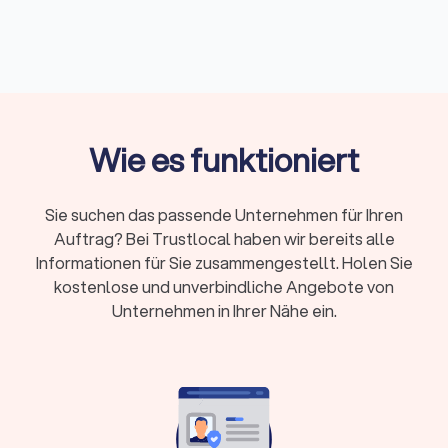
komplexen Fällen, Gerichtsverfahren oder hohen
Risiken
Erstberatung:
Gesetzlich begrenzt auf maximal
226,10 Euro, viele Kanzleien bieten 15-20 Minuten
kostenlos
Fachanwalt:
24 Spezialisierungen in Deutschland,
Wie es funktioniert
nachgewiesene Expertise durch Fortbildungen
Kosten:
RVG-Gebühren, Stundensätze (180-350
Sie suchen das passende Unternehmen für Ihren
Euro) oder Pauschalpreise je nach Fall
Auftrag? Bei Trustlocal haben wir bereits alle
Rechtsschutz:
Prüfen Sie Versicherungsschutz
Informationen für Sie zusammengestellt. Holen Sie
oder Prozesskostenhilfe bei geringem
kostenlose und unverbindliche Angebote von
Einkommen
Unternehmen in Ihrer Nähe ein.
Wann brauche ich überhaupt einen
Rechtsanwalt?
Sie müssen nicht bei jedem rechtlichen Anliegen sofort einen