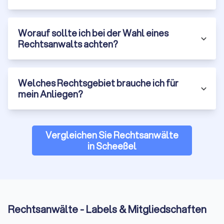
Expertise in seinem Rechtsgebiet bewiesen. Es gibt 24
Fachanwaltsbezeichnungen in Deutschland, von Arbeitsrecht
Worauf sollte ich bei der Wahl eines
über Erbrecht bis Medizinrecht. Für komplexe Fälle ist ein
Rechtsanwalts achten?
Fachanwalt oft die bessere Wahl.
Erfahrung und Erfolge:
Fragen Sie nach der Erfahrung des
Anwalts mit ähnlichen Fällen. Wie viele Mandate dieser Art
wurden bereits bearbeitet? Wie waren die Erfolgsquoten?
Welches Rechtsgebiet brauche ich für
Seriöse Anwälte können Ihnen Referenzen nennen oder
mein Anliegen?
Erfolge transparent darstellen (natürlich unter Wahrung der
Mandantenvertraulichkeit).
Klare Kommunikation:
Juristische Texte sind oft komplex,
aber ein guter Anwalt erklärt Ihnen Ihr Anliegen in
Vergleichen Sie Rechtsanwälte
verständlicher Sprache. Er hört zu, beantwortet Fragen
in Scheeßel
geduldig und hält Sie über den Stand des Verfahrens auf dem
Laufenden.
Erreichbarkeit und Reaktionszeit:
Wie schnell reagiert der
Anwalt auf Ihre Anfragen? Gibt es feste Sprechzeiten oder
flexible Terminvereinbarungen? Besonders bei eiligen
Rechtsanwälte - Labels & Mitgliedschaften
Angelegenheiten ist Erreichbarkeit wichtig.
Transparente Kosten:
Seriöse Anwälte informieren Sie vorab