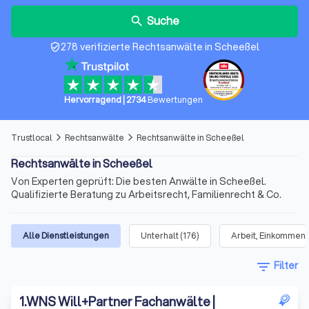
Suche
search
278 verifizierte Rechtsanwälte in Scheeßel
verified_user
Hervorragend
|
2734
Bewertungen
Trustlocal
Rechtsanwälte
Rechtsanwälte in Scheeßel
arrow_forward_ios
arrow_forward_ios
Rechtsanwälte in Scheeßel
Von Experten geprüft: Die besten Anwälte in Scheeßel.
Qualifizierte Beratung zu Arbeitsrecht, Familienrecht & Co.
Alle Dienstleistungen
Unterhalt
(
176
)
Arbeit, Einkommen 
filter_list
Filter
1
.
WNS Will+Partner Fachanwälte |