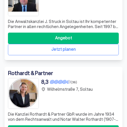
Die Anwaltskanzlei J. Struck in Soltau ist Ihr kompetenter
Partner in allen rechtlichen Angelegenheiten. Seit 1997 bin
ich als Rechtsanwalt tätig und vertrete meine Mandanten
an allen Amtsgerichten, Landgerichten und
Angebot
Oberlandesgerichten in Deutschland. Meine Kanzlei hat
ihren Schwerpunkt in der Mand
Jetzt planen
Rothardt & Partner
8,3
(36)
Wilhelmstraße 7, Soltau
place
Die Kanzlei Rothardt & Partner GbR wurde im Jahre 1934
von dem Rechtsanwalt und Notar Walter Rothardt (1907-
1996) gegründet. Seither entwickelte sie sich zu einer der