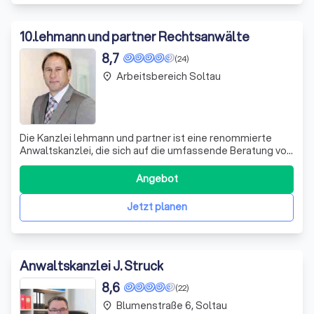
10
.
lehmann und partner Rechtsanwälte
8,7
(24)
Arbeitsbereich Soltau
place
Die Kanzlei lehmann und partner ist eine renommierte
Anwaltskanzlei, die sich auf die umfassende Beratung von
Privatpersonen, mittelständischen Unternehmen,
Freiberuflern und Leistungserbringern im
Angebot
Gesundheitswesen spezialisiert hat. Mit Standorten in
Hannover, Burgwedel und Freilassing bieten wir u
Jetzt planen
Anwaltskanzlei J. Struck
8,6
(22)
Blumenstraße 6, Soltau
place