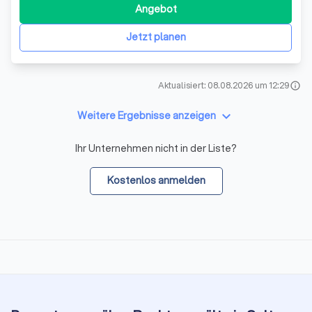
größten Kanzleien der Region und wird von der Enkelin des
Angebot
Gründers, Frau Rechtsanwältin Christine Rothardt, geführt,
die 2014 die Nac
Jetzt planen
Aktualisiert: 08.08.2026 um 12:29
info
keyboard_arrow_down
Weitere Ergebnisse anzeigen
Ihr Unternehmen nicht in der Liste?
Kostenlos anmelden