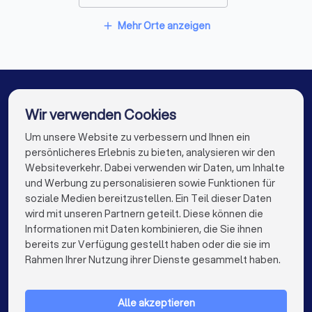
Das erste Gespräch mit einem Anwalt dient der
gegenseitigen Einschätzung. Sie prüfen, ob der Anwalt zu
Rechtsanwälte in Rotenburg (Wümme)
Mehr Orte anzeigen
add
Ihnen passt, und der Anwalt bewertet, ob er Ihren Fall
Rechtsanwälte in Buchholz in der Nordheide
übernehmen kann und möchte.
Rechtsanwälte in Hambühren
Diese Unterlagen sollten Sie mitbringen
Rechtsanwälte in Verden (Aller)
Wir verwenden Cookies
Alle relevanten Dokumente (Verträge, Kündigungen,
Rechtsanwälte in Celle
Rechtsanwälte in Berlin
Um unsere Website zu verbessern und Ihnen ein
Die besten Rechtsanwälte für Sie
Mahnungen, Gerichtsbescheide etc.)
persönlicheres Erlebnis zu bieten, analysieren wir den
Chronologische Übersicht der Ereignisse
Rechtsanwälte in Hamburg
Websiteverkehr. Dabei verwenden wir Daten, um Inhalte
info@trustlocal.de
Korrespondenz mit der Gegenseite
und Werbung zu personalisieren sowie Funktionen für
Rechtsanwälte in München
Rechtsanwälte in Köln
soziale Medien bereitzustellen. Ein Teil dieser Daten
Beweismittel (E-Mails, Fotos, Zeugenaussagen)
wird mit unseren Partnern geteilt. Diese können die
Rechtsanwälte in Frankfurt am Main
Ihre konkreten Fragen und Ziele
Informationen mit Daten kombinieren, die Sie ihnen
bereits zur Verfügung gestellt haben oder die sie im
Rechtsanwälte in Stuttgart
keyboard_arrow_down
FÜR PRIVATPERSONEN
Rahmen Ihrer Nutzung ihrer Dienste gesammelt haben.
Diese Fragen sollten Sie stellen
Rechtsanwälte in Düsseldorf
keyboard_arrow_down
FÜR FIRMEN
Rechtsanwälte in Dortmund
Alle akzeptieren
keyboard_arrow_down
ÜBER TRUSTLOCAL