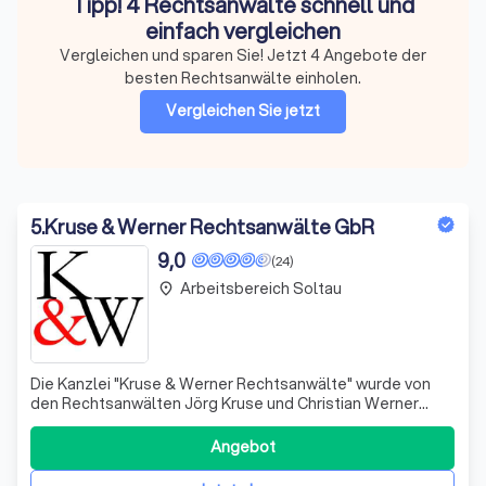
Tipp! 4 Rechtsanwälte schnell und
einfach vergleichen
Vergleichen und sparen Sie! Jetzt 4 Angebote der
besten Rechtsanwälte einholen.
Vergleichen Sie jetzt
5
.
Kruse & Werner Rechtsanwälte GbR
9,0
(24)
Arbeitsbereich Soltau
place
Die Kanzlei "Kruse & Werner Rechtsanwälte" wurde von
den Rechtsanwälten Jörg Kruse und Christian Werner
gegründet. Wir sind spezialisiert auf verschiedene
Rechtsgebiete, darunter Medizinrecht, Sozialrecht,
Angebot
Familienrecht und Erbrecht. Unsere Anwälte sind
Fachanwälte in ihren jeweiligen Bereichen und