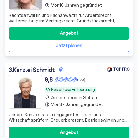
Vor 10 Jahren gegründet
timelapse
Rechtsanwältin und Fachanwältin für Arbeitsrecht,
weiterhin tätig im Vertragsrecht, Grundstücksrecht,
Verkehrsrecht und Gesellschaftsrecht. Eingetragene
Testamentsvollstreckerin.
Angebot
Jetzt planen
3
.
Kanzlei Schmidt
TOP PRO
9,8
(120)
Kostenlose Erstberatung
local_offer
Arbeitsbereich Soltau
place
Vor 37 Jahren gegründet
timelapse
Unsere Kanzlei ist ein engagiertes Team aus
Wirtschaftsprüfern, Steuerberatern, Betriebswirten und
Fachanwälten. Seit 1995 unterstützen wir unsere
Mandanten erfolgreich in schwierigen Finanzsituationen.
Angebot
Wir sehen uns nicht nur als Ansprechpartner, sondern auch