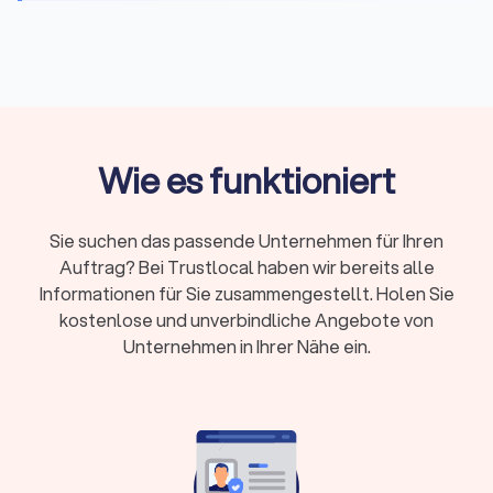
komplexen Fällen, Gerichtsverfahren oder hohen
Risiken
Erstberatung:
Gesetzlich begrenzt auf maximal
226,10 Euro, viele Kanzleien bieten 15-20 Minuten
kostenlos
Fachanwalt:
24 Spezialisierungen in Deutschland,
Wie es funktioniert
nachgewiesene Expertise durch Fortbildungen
Kosten:
RVG-Gebühren, Stundensätze (180-350
Sie suchen das passende Unternehmen für Ihren
Euro) oder Pauschalpreise je nach Fall
Auftrag? Bei Trustlocal haben wir bereits alle
Rechtsschutz:
Prüfen Sie Versicherungsschutz
Informationen für Sie zusammengestellt. Holen Sie
oder Prozesskostenhilfe bei geringem
kostenlose und unverbindliche Angebote von
Einkommen
Unternehmen in Ihrer Nähe ein.
Wann brauche ich überhaupt einen
Rechtsanwalt?