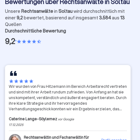
Bewertungen über Rechtsanwälte in Soltau
Unsere
Rechtsanwälte
in
Soltau
wird durchschnittlich mit
einer
9,2
bewertet, basierend auf insgesamt
3.584
aus
13
Quellen
Durchschnittliche Bewertung
9,2
•
star
star
star
star
star_half
star
star
star
star
star
Wir wurden von Frau Hitzemann im Bereich Arbeitsrecht vertreten
und sind mit ihrer Arbeit rundum zufrieden. Von Anfang an hat sie
uns kompetent, verständlich und äußerst engagiert beraten. Durch
ihre klare Strategie und ihr hervorragendes
Verhandlungsgeschick konnten wir ein Ergebnis erzielen, das
unsere Erwartungen sogar übertroffen hat. Besonders
Caterine Lange-Söylemez
vor Google
beeindruckt haben uns ihre Zuverlässigkeit, die schnelle
17.12.2025
Kommunikation und das Gefühl, jederzeit bestens aufgehoben zu
sein. Frau Hitzemann ist fachlich wie menschlich absolut
empfehlenswert – wir würden uns jederzeit wieder von ihr
Rechtsanwältin und Fachanwältin für