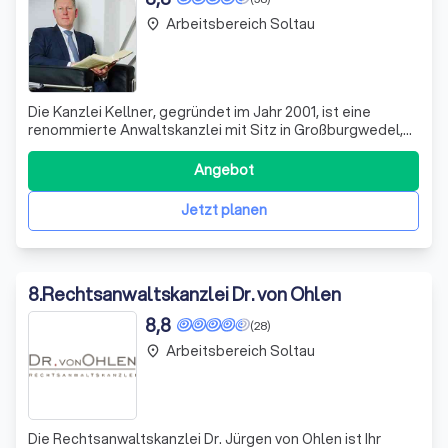
Arbeitsbereich Soltau
place
Die Kanzlei Kellner, gegründet im Jahr 2001, ist eine
renommierte Anwaltskanzlei mit Sitz in Großburgwedel,
nahe Hannover. Unser Hauptanwalt und Notar, Andreas
Kellner, hat sich auf die Betreuung kleiner und
Angebot
mittelständischer Unternehmen spezialisiert und bietet
eine umfassende Betreuung in allen Ma
Jetzt planen
8
.
Rechtsanwaltskanzlei Dr. von Ohlen
8,8
(28)
Arbeitsbereich Soltau
place
Die Rechtsanwaltskanzlei Dr. Jürgen von Ohlen ist Ihr