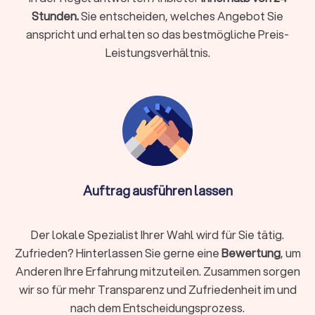
Momenten.
Stunden.
Sie entscheiden, welches Angebot Sie
anspricht und erhalten so das bestmögliche Preis-
Leistungsverhältnis.
So finden Sie den richtigen Rechtsanwalt
Die Auswahl des passenden Anwalts ist entscheidend für den
Erfolg Ihrer Rechtssache. Nicht jeder Anwalt passt zu jedem
Fall. Diese Schritte helfen Ihnen bei der Suche:
Rechtsgebiet identifizieren
Definieren Sie klar, welches Rechtsgebiet betroffen ist.
Arbeitsrecht, Familienrecht, Mietrecht, Strafrecht und andere
Auftrag ausführen lassen
Bereiche erfordern jeweils spezialisiertes Wissen. Ein
Fachanwalt hat zusätzliche Qualifikationen und
nachgewiesene Erfahrung in seinem Gebiet.
Der lokale Spezialist Ihrer Wahl wird für Sie tätig.
Zufrieden? Hinterlassen Sie gerne eine
Bewertung
, um
Anderen Ihre Erfahrung mitzuteilen. Zusammen sorgen
Regionale oder überregionale Suche
wir so für mehr Transparenz und Zufriedenheit im und
Für viele Mandate ist ein Anwalt in Ihrer Nähe praktisch,
nach dem Entscheidungsprozess.
insbesondere wenn persönliche Treffen oder