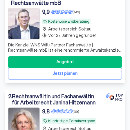
Rechtsanwälte mbB
9,9
(142)
Kostenlose Erstberatung
local_offer
Arbeitsbereich Soltau
place
Vor 27 Jahren gegründet
timelapse
Die Kanzlei WNS Will+Partner Fachanwälte |
Rechtsanwälte mbB ist eine renommierte Anwaltskanzlei,
deren Berufsträger sich auf verschiedene Rechtsgebiete
spezialisiert haben, die sie zu Ihrem Nutzen bündeln.
Angebot
Unsere erfahrenen Anwälte, Herr Andreas Will, Herr
Gordon Neumann und Herr Dr. Frank Andresen
Jetzt planen
2
.
Rechtsanwältin und Fachanwältin
TOP
PRO
für Arbeitsrecht Janina Hitzemann
9,8
(39)
Kurzfristige Terminvergabe
local_offer
Arbeitsbereich Soltau
place