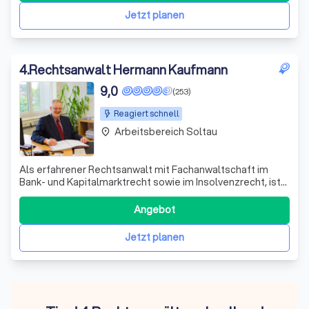
als Ratgeber und Umsetzer von Lösungen.
Jetzt planen
4
.
Rechtsanwalt Hermann Kaufmann
9,0
(253)
Reagiert schnell
Arbeitsbereich Soltau
place
Als erfahrener Rechtsanwalt mit Fachanwaltschaft im
Bank- und Kapitalmarktrecht sowie im Insolvenzrecht, ist
es meine Leidenschaft, Menschen in wirtschaftlich
schwierigen Situationen zu unterstützen. Mit meiner
Angebot
langjährigen Erfahrung im Umgang mit wirtschaftlichen
Vorgängen, die ich durch meine 12-j
Jetzt planen