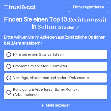
menu
Firma registrieren
Finden Sie einen Top 10
Rechtsanwalt
in
Soltau
Ort ändern
edit
Bitte wählen Sie Ihr Anliegen aus (zusätzliche Optionen
bei „Mehr anzeigen")
Hilfe bei einem Strafverfahren
Probleme mit Mieter / Vermieter
Verträge, Abkommen und andere Dokumente
Kündigung & Arbeitsrechtlicher Konflikt
(Arbeitnehmer)
Mehr anzeigen
add