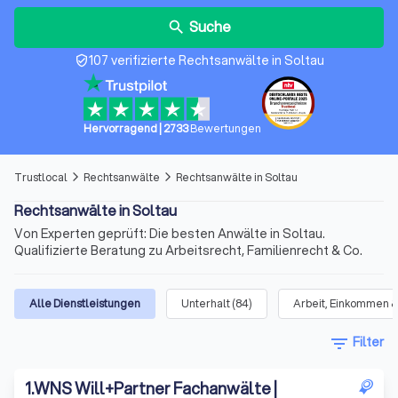
Suche
search
107 verifizierte Rechtsanwälte in Soltau
verified_user
Hervorragend
|
2733
Bewertungen
Trustlocal
Rechtsanwälte
Rechtsanwälte in Soltau
arrow_forward_ios
arrow_forward_ios
Rechtsanwälte in Soltau
Von Experten geprüft: Die besten Anwälte in Soltau.
Qualifizierte Beratung zu Arbeitsrecht, Familienrecht & Co.
Alle Dienstleistungen
Unterhalt
(
84
)
Arbeit, Einkommen &
filter_list
Filter
1
.
WNS Will+Partner Fachanwälte |