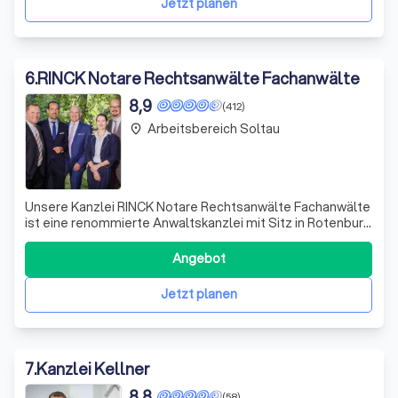
Jetzt planen
6
.
RINCK Notare Rechtsanwälte Fachanwälte
8,9
(412)
Arbeitsbereich Soltau
place
Unsere Kanzlei RINCK Notare Rechtsanwälte Fachanwälte
ist eine renommierte Anwaltskanzlei mit Sitz in Rotenburg
(Wümme). Wir sind spezialisiert auf verschiedene
Rechtsgebiete und bieten unseren Mandanten eine
Angebot
umfassende und kompetente Rechtsberatung. Unsere
Anwälte sind Experten auf ihrem Gebiet und
Jetzt planen
7
.
Kanzlei Kellner
8,8
(58)