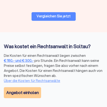
Gerichtstermine vor Ort anstehen. Bei hochspezialisierten
Fragen kann auch ein überregionaler Experte sinnvoll sein, da
viel Kommunikation heute digital abläuft.
Vergleichen Sie jetzt
Bewertungen prüfen
Bei Trustlocal finden Sie alle relevanten Bewertungen
gebündelt an einem Ort. Wir sammeln
Was kostet ein Rechtsanwalt in Soltau?
Mandantenbewertungen von verschiedenen Plattformen und
fassen sie in einem übersichtlichen Trustlocal Score
Die Kosten für einen Rechtsanwalt liegen zwischen
zusammen. So sehen Sie auf einen Blick, wie andere
€
180
,-
und
€
300
,-
pro Stunde. Ein Rechtsanwalt kann seine
Mandanten die Kommunikation, Erfolgsquote und Betreuung
Preise selbst festlegen, fragen Sie also vorher nach einem
bewerten, ohne verschiedene Websites durchsuchen zu
Angebot. Die Kosten für einen Rechtsanwalt hängen auch von
müssen.
Ihren spezifischen Wünschen ab.
Über die Kosten für Rechtsanwälte
Erstberatung nutzen
Angebot einholen
Viele Anwälte bieten eine Erstberatung an, um Ihren Fall zu
besprechen. Diese ist gesetzlich auf maximal 190 € (in 2025)
plus Mehrwertsteuer (insgesamt 226,10 €) begrenzt. Einige