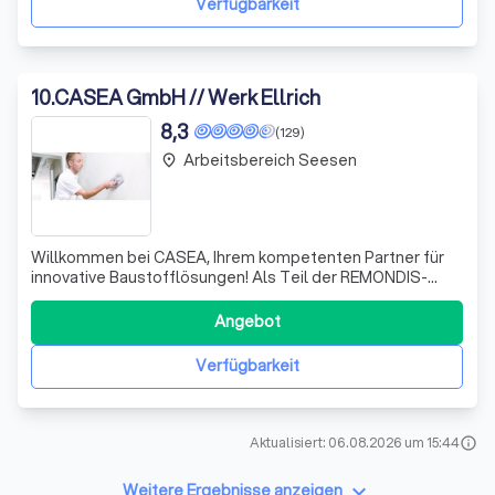
Verfügbarkeit
Bod
10
.
CASEA GmbH // Werk Ellrich
8,3
(129)
Arbeitsbereich Seesen
place
Willkommen bei CASEA, Ihrem kompetenten Partner für
innovative Baustofflösungen! Als Teil der REMONDIS-
Gruppe sind wir stolz darauf, Ihnen maßgeschneiderte
Produkte anzubieten, die höchsten Ansprüchen an
Angebot
Qualität und Nachhaltigkeit gerecht werden. Unsere
Expertise erstreckt sich über eine Vielzahl v
Verfügbarkeit
Aktualisiert: 06.08.2026 um 15:44
info
keyboard_arrow_down
Weitere Ergebnisse anzeigen