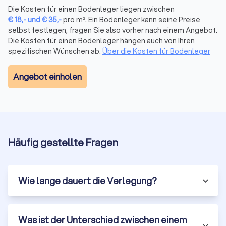
Teppichboden schafft
Behaglichkeit und
Die Kosten für einen Bodenleger liegen zwischen
Schallschutz
. Auslegeware wird vollflächig verklebt
€
18
,-
und
€
35
,-
pro m². Ein Bodenleger kann seine Preise
oder verspannt auf Teppichleisten verlegt. Zur
selbst festlegen, fragen Sie also vorher nach einem Angebot.
Die Kosten für einen Bodenleger hängen auch von Ihren
Auswahl stehen Schlingen-, Velours- und
spezifischen Wünschen ab.
Über die Kosten für Bodenleger
Nadelvlies-Teppiche für Wohn- und
Gewerbebereiche. Auch Teppichfliesen werden
zunehmend beliebter.
Angebot einholen
PVC und Linoleum
PVC-Beläge sind strapazierfähig, pflegeleicht und
wasserresistent. Linoleum ist die
ökologische
Häufig gestellte Fragen
Alternative
aus natürlichen Rohstoffen. Beide
Materialien werden als Bahnenware oder Fliesen
verlegt und eignen sich besonders für Gewerbe,
Küchen und Nassbereiche.
Wie lange dauert die Verlegung?
Preisübersicht für
Was ist der Unterschied zwischen einem
Bodenverlegung