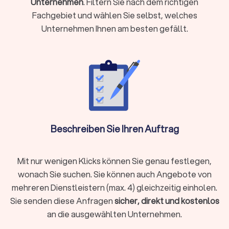
Unternehmen
. Filtern Sie nach dem richtigen
Von
Meisterbetrieben mit langjähriger Erfahrung
Fachgebiet und wählen Sie selbst, welches
bis zu spezialisierten Fachfirmen für bestimmte
Unternehmen Ihnen am besten gefällt.
Bodenbeläge stehen Ihnen verschiedene Optionen
zur Verfügung. Die Wahl hängt von Ihrem Projekt,
dem gewünschten Material und Ihrem Budget ab.
Welche Bodenbeläge werden
verlegt?
Die Auswahl des passenden Bodenbelags ist ein
Beschreiben Sie Ihren Auftrag
entscheidender Schritt für jedes Renovierungs-
oder Bauprojekt. Abhängig von den Gegebenheiten
Mit nur wenigen Klicks können Sie genau festlegen,
vor Ort und Ihrem persönlichen Stil bieten sich
zahlreiche Materialien an, von zeitlosem Parkett
wonach Sie suchen. Sie können auch Angebote von
über trendiges Vinyl bis zu pflegeleichtem Laminat
mehreren Dienstleistern (max. 4) gleichzeitig einholen.
oder wohnlichem Teppichboden. Für
Sie senden diese Anfragen
sicher, direkt und kostenlos
umfangreichere Bau- oder Sanierungsprojekte
an die ausgewählten Unternehmen.
können Sie zusätzlich die
besten Bauunternehmer-
Service
finden, um passende Fachbetriebe für