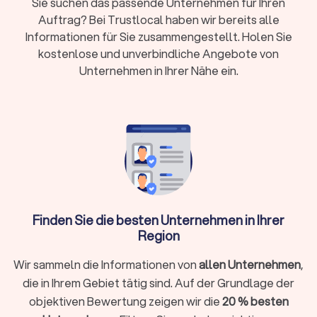
Sie suchen das passende Unternehmen für Ihren
passenden Handwerker. Transparente Preise
Auftrag? Bei Trustlocal haben wir bereits alle
und klare Auswahlkriterien erwarten Sie.
Informationen für Sie zusammengestellt. Holen Sie
kostenlose und unverbindliche Angebote von
Unternehmen in Ihrer Nähe ein.
Das Wichtigste auf einen Blick
Qualifizierte Bodenleger verlegen Bodenbeläge
fachgerecht und dauerhaft
. Ob Parkett in der
Wohnung, Vinyl im Neubau oder Teppichboden im
Büro: Fachbetriebe in Seesen übernehmen die
komplette Verlegung inklusive
Untergrundvorbereitung, Materialberatung und
Abschlussarbeiten.
Finden Sie die besten Unternehmen in Ihrer
Region
Die durchschnittliche Trustlocal-Bewertung
Wir sammeln die Informationen von
allen Unternehmen
,
für Bodenleger in Seesen liegt bei 8.1/10 mit
die in Ihrem Gebiet tätig sind. Auf der Grundlage der
einer Rate von 957.
objektiven Bewertung zeigen wir die
20 % besten