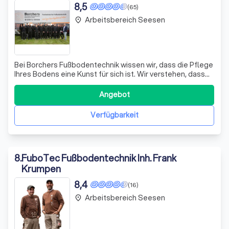
8,5
(65)
Arbeitsbereich Seesen
place
Bei Borchers Fußbodentechnik wissen wir, dass die Pflege
Ihres Bodens eine Kunst für sich ist. Wir verstehen, dass
Sie mit Eimer und Wischmopp gut gemeinte Absichten
verfolgen, doch oft führt dies zu unerwünschten
Angebot
Ergebnissen – sei es ein stumpfer Parkettboden oder ein
aufgequollenes Laminat. Deshal
Verfügbarkeit
8
.
FuboTec Fußbodentechnik Inh. Frank
Krumpen
8,4
(16)
Arbeitsbereich Seesen
place