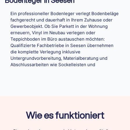
Bodenleger in Seesen
Ein professioneller Bodenleger verlegt Bodenbeläge
fachgerecht und dauerhaft in Ihrem Zuhause oder
Gewerbeobjekt. Ob Sie Parkett in der Wohnung
erneuern, Vinyl im Neubau verlegen oder
Teppichboden im Büro austauschen möchten:
Qualifizierte Fachbetriebe in Seesen übernehmen
die komplette Verlegung inklusive
Untergrundvorbereitung, Materialberatung und
Abschlussarbeiten wie Sockelleisten und
Übergangsprofilen.
Zusammenfassung
Sie suchen einen Bodenleger in Seesen? Auf
Trustlocal
finden Sie geprüfte Fachbetriebe
Wie es funktioniert
für Parkett, Vinyl, Laminat und Teppich.
Vergleichen Sie Angebote, prüfen Sie
Qualifikationen und beauftragen Sie den