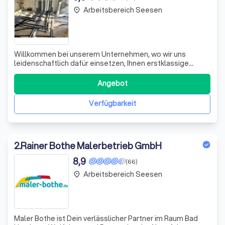
Arbeitsbereich Seesen
place
Willkommen bei unserem Unternehmen, wo wir uns
leidenschaftlich dafür einsetzen, Ihnen erstklassige
Dienstleistungen zu bieten. Wir zeichnen uns durch
unsere Expertise und unser Engagement aus, um Ihre
Angebot
individuellen Bedürfnisse zu erfüllen. Unser Team von
Fachleuten bringt nicht nur umfangreiche Erf
Verfügbarkeit
2
.
Rainer Bothe Malerbetrieb GmbH
8,9
(66)
Arbeitsbereich Seesen
place
Maler Bothe ist Dein verlässlicher Partner im Raum Bad