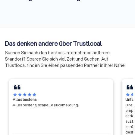
Wichtig:
Materialkosten,
Untergrundvorbereitung, Entsorgung des
Altbelags und Zusatzarbeiten wie
Das denken andere über Trustlocal
Sockelleisten werden separat berechnet.
Fordern Sie ein detailliertes Angebot an.
Suchen Sie nach den besten Unternehmen an Ihrem
Standort? Sparen Sie sich viel Zeit und Suchen. Auf
Trustlocal finden Sie einen passenden Partner in Ihrer Nähe!
So finden Sie den richtigen
Bodenleger
star
star
star
star
star
star
sta
Bei der Auswahl sollten Sie mehrere Kriterien
Alles bestens
Unter
berücksichtigen:
Alles bestens, schnelle Rückmeldung.
Direk
empfa
ander
aus t
✓
Qualifikation:
Achten Sie auf
zurüc
desha
Meisterbetriebe, Innungsmitgliedschaft