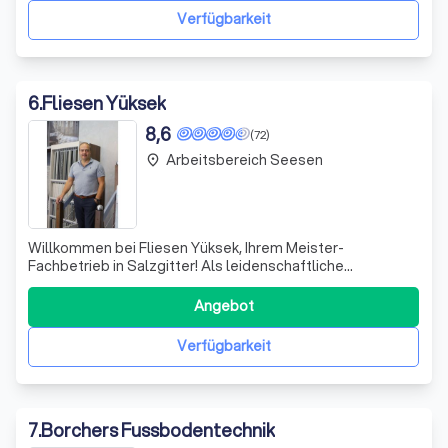
Bedürfnisse zugeschnitten sind. Dabei legt
Verfügbarkeit
6
.
Fliesen Yüksek
8,6
(72)
Arbeitsbereich Seesen
place
Willkommen bei Fliesen Yüksek, Ihrem Meister-
Fachbetrieb in Salzgitter! Als leidenschaftliche
Fliesenleger und Bodenexperten stehen wir Ihnen mit Rat
und Tat zur Seite, wenn es um die Gestaltung Ihrer
Angebot
Wohnräume geht. Wir verstehen, dass jeder Kunde
individuelle Wünsche hat, und setzen alles daran, d
Verfügbarkeit
7
.
Borchers Fussbodentechnik