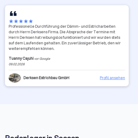
star
star
star
star
star
Professionelle Durchführung der Dämm- und Estricharbeiten
durch Herrn Derksens Firma. Die Absprache der Termine mit
Herrn Derksen hat reibungslos funktioniert und wir wurden stets
auf dem Laufenden gehalten. Ein zuverlässiger Betrieb, den wir
weiterempfehlen können.
Tuanny Cajuhi
vor Google
09.02.2026
Derksen Estrichbau GmbH
Profil ansehen