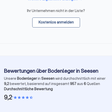
Ihr Unternehmen nicht in der Liste?
Kostenlos anmelden
Bewertungen über Bodenleger in Seesen
Unsere
Bodenleger
in
Seesen
wird durchschnittlich mit einer
9,2
bewertet, basierend auf insgesamt
957
aus
6
Quellen
Durchschnittliche Bewertung
9,2
•
star
star
star
star
star_half