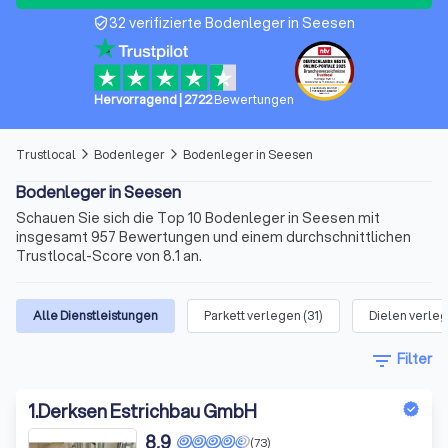
32 verifizierte Bodenleger in Seesen
verified_user
Hervorragend
|
2722
Bewertungen
Trustlocal
Bodenleger
Bodenleger in Seesen
arrow_forward_ios
arrow_forward_ios
Bodenleger in Seesen
Schauen Sie sich die Top 10 Bodenleger in Seesen mit
insgesamt 957 Bewertungen und einem durchschnittlichen
Trustlocal-Score von 8.1 an.
Alle Dienstleistungen
Parkett verlegen
(
31
)
Dielen verle
filter_list
Filter
1
.
Derksen Estrichbau GmbH
8,9
(73)