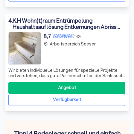
4
.
K.H Wohn(t)raum Entrümpelung
Haushaltsauflösung Entkernungen Abriss
Bodenleger Handwerker Hildesheim
8,7
(45)
Arbeitsbereich Seesen
place
Wir bieten individuelle Lösungen für spezielle Projekte
und verstehen, dass gute Partnerschaften der Schlüssel
zum Erfolg sind. Mit unserer Expertise finden wir die
optimale Lösung, die genau auf Ihre Bedürfnisse
Angebot
zugeschnitten ist. Kontaktieren Sie uns noch heute und
fordern Sie ein kostenloses Ange
Verfügbarkeit
Tipp! 4 Bodenleger schnell und einfach