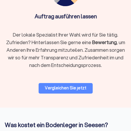
Vinyl und Designboden
Vinylboden überzeugt durch
Pflegeleichtigkeit,
Auftrag ausführen lassen
Robustheit und Feuchtigkeitsbeständigkeit
.
Designböden imitieren Holz- oder Steinoptiken
täuschend echt. Sie eignen sich für Küchen, Bäder
Der lokale Spezialist Ihrer Wahl wird für Sie tätig.
und stark genutzte Bereiche. Die Verlegung erfolgt
Zufrieden? Hinterlassen Sie gerne eine
Bewertung
, um
schwimmend mit Klicksystem oder vollflächig
Anderen Ihre Erfahrung mitzuteilen. Zusammen sorgen
verklebt.
wir so für mehr Transparenz und Zufriedenheit im und
nach dem Entscheidungsprozess.
Laminat
Laminat ist die
günstigste Option für Holzoptik
. Die
schwimmende Verlegung ermöglicht schnelle
Vergleichen Sie jetzt
Montage ohne Kleber. Es besteht aus einer HDF-
Trägerplatte mit bedruckter Dekorschicht und eignet
sich für Wohn- und Schlafräume. Für Feuchträume
ist es weniger geeignet.
Was kostet ein Bodenleger in Seesen?
Teppichboden