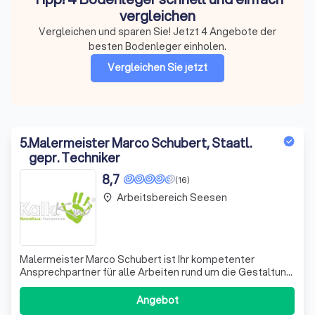
vergleichen
Vergleichen und sparen Sie! Jetzt 4 Angebote der
besten Bodenleger einholen.
Vergleichen Sie jetzt
5
.
Malermeister Marco Schubert, Staatl.
gepr. Techniker
8,7
(16)
Arbeitsbereich Seesen
place
Malermeister Marco Schubert ist Ihr kompetenter
Ansprechpartner für alle Arbeiten rund um die Gestaltung
von Räumen und Fassaden. Mit Leidenschaft und
Fachwissen widmet er sich jedem Projekt und schafft
Angebot
individuelle Lösungen, die genau auf Ihre Wünsche und