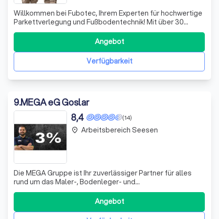
Willkommen bei Fubotec, Ihrem Experten für hochwertige
Parkettverlegung und Fußbodentechnik! Mit über 30
Jahren Erfahrung in der Branche setzen wir auf
zertifizierte, deutsche Produkte und modernste
Angebot
Maschinentechnik, um Ihnen ein angenehmes Raumklima
zu bieten. Wir verstehen, dass jeder Raum einziga
Verfügbarkeit
9
.
MEGA eG Goslar
8,4
(14)
Arbeitsbereich Seesen
place
Die MEGA Gruppe ist Ihr zuverlässiger Partner für alles
rund um das Maler-, Bodenleger- und
Stuckateurhandwerk. Wir bieten ein umfassendes
Sortiment an hochwertigen Farben, Lacken, Lasuren,
Angebot
Dämmsystemen, Putzen, Bauchemie und Bautenschutz.
Darüber hinaus finden Sie bei uns eine breite Auswahl an