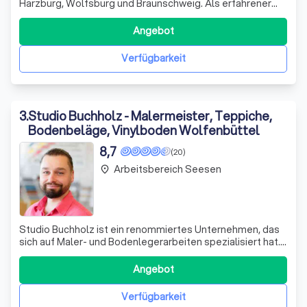
Harzburg, Wolfsburg und Braunschweig. Als erfahrener
Familienbetrieb in dritter Generation verbinden wir
Tradition und Innovation mit höchster Fachkompetenz, um
Angebot
Dir erstklassige Handwerksleistungen zu bieten. Mit über
70 Jahren Erfahrung gestal
Verfügbarkeit
3
.
Studio Buchholz - Malermeister, Teppiche,
Bodenbeläge, Vinylboden Wolfenbüttel
8,7
(20)
Arbeitsbereich Seesen
place
Studio Buchholz ist ein renommiertes Unternehmen, das
sich auf Maler- und Bodenlegerarbeiten spezialisiert hat.
Unser Team besteht aus erfahrenen Fachleuten, die sich
durch ihre Kompetenz und ihr Engagement auszeichnen.
Angebot
Die Gründer, zwei Brüder, sind seit ihrer Meisterschule im
Jahr 2017 ein unschla
Verfügbarkeit