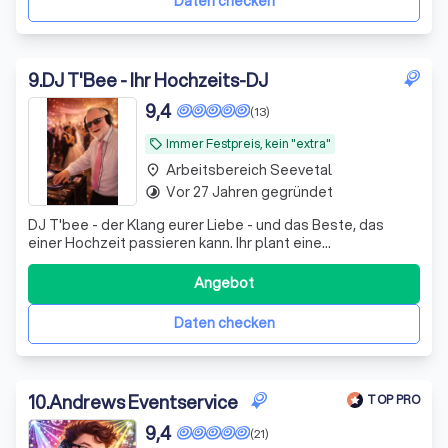
Daten checken
9
.
DJ T'Bee - Ihr Hochzeits-DJ
9,4
(13)
Immer Festpreis, kein "extra"
local_offer
Arbeitsbereich Seevetal
place
Vor 27 Jahren gegründet
timelapse
DJ T'bee - der Klang eurer Liebe - und das Beste, das
einer Hochzeit passieren kann. Ihr plant eine
Hochzeitsgala und sucht einen Profi, der auch bei der
Planung hilft? Et voila ..........
Angebot
Daten checken
10
.
Andrews Eventservice
TOP PRO
9,4
(21)