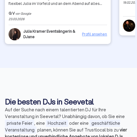
19.02.202
flexibel Julia im Vorfeld und an dem Abend auf alles
reagiert hat, war schon sehr professionell. Nochmal
G V
vor Google
vielen Dank auch von allen Gästen
23.03.2026
Julia Kramer Eventsängerin &
Profil ansehen
DJane
Die besten DJs in Seevetal
Auf der Suche nach einem talentierten DJ für Ihre
Veranstaltung in Seevetal? Unabhängig davon, ob Sie eine
private Feier
, eine
Hochzeit
oder eine
geschäftliche
Veranstaltung
planen, können Sie auf Trustlocal bis zu
vier
kostenlose und unverbindliche Angebote von lokalen DJs