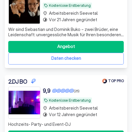
Kostenlose Erstberatung
local_offer
Arbeitsbereich Seevetal
place
Vor 21 Jahren gegründet
timelapse
Wir sind Sebastian und Dominik Buko – zwei Brüder, eine
Leidenschaft: unvergessliche Musik für Ihren besonderen
Moment! Als eingespieltes Team bringen wir
entscheidende Vorteile mit: ✓ Doppelte Sicherheit –
Angebot
Backup bei Ausfall garantiert ✓ Doppeltes Equipment –
professionelle Technik ohne Risiko ✓ D
Daten checken
2
.
DJ BO
TOP PRO
9,9
(25)
Kostenlose Erstberatung
local_offer
Arbeitsbereich Seevetal
place
Vor 12 Jahren gegründet
timelapse
Hochzeits- Party- und Event-DJ