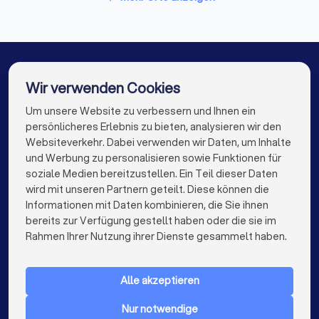
DJs in Frankfurt am Main
DJs in Stuttgart
DJs in Düsseldorf
DJs in Dortmund
DJs in Essen
DJs in Bremen
DJs in Nürnberg
Wir verwenden Cookies
DJs in Dresden
DJs in Hannover
DJs in Leipzig
Um unsere Website zu verbessern und Ihnen ein
Die besten DJs für Sie
persönlicheres Erlebnis zu bieten, analysieren wir den
DJs in Duisburg
DJs in Bochum
Websiteverkehr. Dabei verwenden wir Daten, um Inhalte
info@trustlocal.de
und Werbung zu personalisieren sowie Funktionen für
DJs in Wuppertal
DJs in Bielefeld
DJs in Bonn
soziale Medien bereitzustellen. Ein Teil dieser Daten
wird mit unseren Partnern geteilt. Diese können die
DJs in Münster
DJs in der Nähe
Informationen mit Daten kombinieren, die Sie ihnen
bereits zur Verfügung gestellt haben oder die sie im
keyboard_arrow_down
FÜR PRIVATPERSONEN
Rahmen Ihrer Nutzung ihrer Dienste gesammelt haben.
keyboard_arrow_down
FÜR FIRMEN
Alle akzeptieren
keyboard_arrow_down
ÜBER TRUSTLOCAL
Nur notwendige
LAND