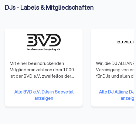
DJs - Labels & Mitgliedschaften
Mit einer beeindruckenden
Wir, die DJ ALLIANZ,
Mitgliederanzahl von über 1.000
Vereinigung von er
ist der BVD e.V. zweifellos der
für DJs und allen d
größte Verband für DJs in ganz
wollen. Egal ob du b
Europa. Unsere Wurzeln reichen
Branche Fuß gefass
Alle BVD e.V. DJs in Seevetal
Alle DJ Allianz DJ
zurück bis ins Jahr 1982, als der
gerade erst durchs
anzeigen
anzeig
BVD e.V. in Münster ins Leben
einfach ein Herz für
gerufen wurde. Seitdem sind wir
die Szene hast. Bei
stolz darauf, eine breite Palette
Gemeinschaft im Mi
von kreativen Köpfen aus der
denn gemeinsam sin
Eventbranche zu vereinen – nicht
und erfolgreicher. Zahlreiche
nur DJs, sondern auch Künstler,
unsrer Inhalte und