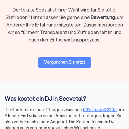
Der lokale Spezialist Ihrer Wahl wird für Sie tätig.
Zufrieden? Hinterlassen Sie gerne eine
Bewertung
, um
Vertrauen Sie auf Trustlocal für DJs in
Anderen Ihre Erfahrung mitzuteilen. Zusammen sorgen
Seevetal
wir so für mehr Transparenz und Zufriedenheit im und
Mit Trustlocal wird die Suche nach dem idealen DJ zum
nach dem Entscheidungsprozess.
Kinderspiel. Wir ermitteln eine Liste der
Top 10 DJs in
Seevetal
. Alle von uns gelisteten Experten sind geprüft und
unzuverlässige Anbieter werden konsequent entfernt. Filtern
Sie bequem nach Entfernung, Anlass oder Verfügbarkeit und
Vergleichen Sie jetzt
blättern Sie durch
gebündelte Bewertungen von echten
Kunden
. Geben Sie einfach Ihre Anforderungen ein und
erhalten Sie innerhalb kürzester Zeit
kostenlos und
unverbindlich vier Angebote
von DJs in Seevetal.
Was kostet ein DJ in Seevetal?
Die Kosten für einen DJ liegen zwischen
€
115
,-
und
€
220
,-
pro
Den perfekten DJ in Seevetal
Stunde. Ein DJ kann seine Preise selbst festlegen, fragen Sie
finden
also vorher nach einem Angebot. Die Kosten für einen DJ
hängen auch von Ihren spezifischen Wünschen ab.