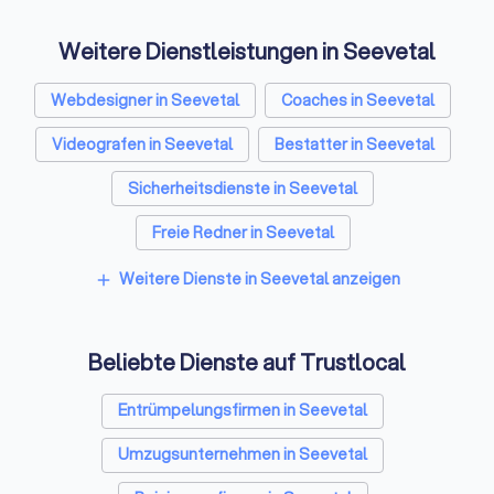
Nämlich Geld!!! Darum möchten
wir an dieser Stelle
Weitere Dienstleistungen in Seevetal
Geheimnis daraus 
wesentliche Bestan
Projektes “DJ ALLI
Webdesigner in Seevetal
Coaches in Seevetal
kommerziell als U
Videografen in Seevetal
Bestatter in Seevetal
aufgestellt sind um
einer so gewaltige
Sicherheitsdienste in Seevetal
Unternehmung zu 
den bestmöglichen
Freie Redner in Seevetal
dich als Mitglied zu
gewährleisten. Die 
Weitere Dienste in Seevetal anzeigen
add
Mitgliedsvorteile d
Größenordnung sin
einer unkommerziel
Ausrichtung, beispi
Beliebte Dienste auf Trustlocal
Verein schlichtweg 
möglich! Mit deiner
Entrümpelungsfirmen in Seevetal
Mitgliedschaft und
verbundenen gerin
Umzugsunternehmen in Seevetal
Monatsbeitrag hilfs
uns bei der Umsetz