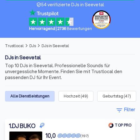
54 verifizierte DJs in Seevetal
verified_user
Hervorragend
|
2736
Bewertungen
Trustlocal
DJs
DJs in Seevetal
arrow_forward_ios
arrow_forward_ios
DJs in Seevetal
Top 10 DJs in Seevetal. Professionelle Sounds für
unvergessliche Momente. Finden Sie mit Trustlocal den
passenden DJ für Ihr Event.
Alle Dienstleistungen
Hochzeit
(
49
)
Geburtstag
(
47
)
filter_list
Filter
1
.
DJ BUKO
TOP PRO
10,0
(197)