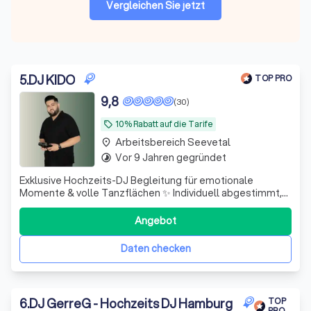
Vergleichen Sie jetzt
5
.
DJ KIDO
TOP PRO
9,8
(30)
10% Rabatt auf die Tarife
local_offer
Arbeitsbereich Seevetal
place
Vor 9 Jahren gegründet
timelapse
Exklusive Hochzeits-DJ Begleitung für emotionale
Momente & volle Tanzflächen ✨ Individuell abgestimmt,
professionell umgesetzt, für eine Feier, die euch und
euren Gästen in Erinnerung bleibt.
Angebot
Daten checken
6
.
DJ GerreG - Hochzeits DJ Hamburg
TOP
PRO