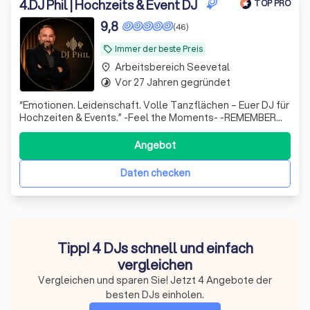
4
.
DJ Phil | Hochzeits & Event DJ
TOP PRO
9,8
(46)
Immer der beste Preis
local_offer
Arbeitsbereich Seevetal
place
Vor 27 Jahren gegründet
timelapse
“Emotionen. Leidenschaft. Volle Tanzflächen – Euer DJ für
Hochzeiten & Events.” -Feel the Moments- -REMEMBER
Forever-
Angebot
Daten checken
Tipp! 4 DJs schnell und einfach
vergleichen
Vergleichen und sparen Sie! Jetzt 4 Angebote der
besten DJs einholen.