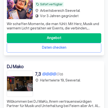
Sofort verfügbar
local_offer
Arbeitsbereich Seevetal
place
Vor 3 Jahren gegründet
timelapse
Wir schaffen Momente, die man fühlt. Mit Herz, Musik und
warmem Licht gestalten wir Events, die verbinden,
berühren und bleiben. Persönlich, zuverlässig und mit
echter Leidenschaft.
Angebot
Daten checken
DJ Mako
7,3
(2)
Hafertwiete 19, Seevetal
place
Willkommen bei DJ MaKo, Ihrem vertrauenswürdigen
Partner für Musik und Unterhaltung bei Feiern aller Art. Als