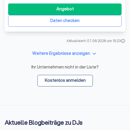
erfahrener Disk-Jockey bringe ich die richtige Mischung
aus Musik und Moderation, um Ihre Veranstaltung zu
Angebot
einem unvergesslichen Erlebnis zu machen. Ob
Geburtstagsfeier, Hochzeit, Firmenjubi
Daten checken
Aktualisiert: 07.08.2026 um 15:23
info
keyboard_arrow_down
Weitere Ergebnisse anzeigen
Ihr Unternehmen nicht in der Liste?
Kostenlos anmelden
Aktuelle Blogbeiträge zu DJs