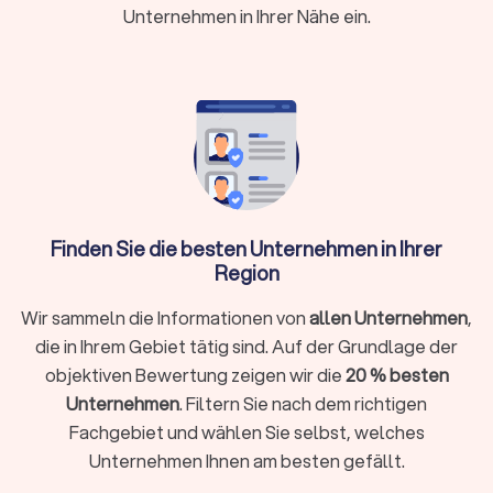
Unternehmen in Ihrer Nähe ein.
→
Beratung zur Musikplanung
→
Live-Mixing
→
Auf- und Abbau der Ausrüstung
Einige
professionelle DJs
arbeiten zusätzlich mit Live-
Musikern zusammen oder bieten Entertainment-Extras wie
Fotoboxen
an. Auf Trustlocal finden Sie einen für Sie
Finden Sie die besten Unternehmen in Ihrer
passenden professionellen DJ-Service, der Ihre
Region
Veranstaltung mit dem perfekten Soundtrack untermalt und
für die richtige Stimmung sorgt.
Wir sammeln die Informationen von
allen Unternehmen
,
die in Ihrem Gebiet tätig sind. Auf der Grundlage der
objektiven Bewertung zeigen wir die
20 % besten
Was kostet ein DJ in Seevetal?
Unternehmen
. Filtern Sie nach dem richtigen
DJs arbeiten häufig mit
Paketpreisen
. Das bedeutet, Sie
Fachgebiet und wählen Sie selbst, welches
bezahlen pauschal für einen Auftritt von einer bestimmten
Unternehmen Ihnen am besten gefällt.
Stundenanzahl, zum Beispiel zwei oder acht Stunden.