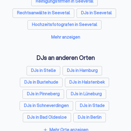
Reinigungsfirmen in Seevetal
bringst vor Allem a
deine Branche, als
Rechtsanwälte in Seevetal
DJs in Seevetal
Community weiter.
folgende Punkte w
Hochzeitsfotografen in Seevetal
zu deinem Mehrwert
Solarteure in Seevetal
Maler in Seevetal
DJ ALLIANZ Familie!
Mehr anzeigen
Steuerberater in Seevetal
Caterer in Seevetal
DJs an anderen Orten
Energieberater in Seevetal
Fotografen in Seevetal
DJs in Stelle
DJs in Hamburg
Dachdecker in Seevetal
DJs in Buxtehude
DJs in Halstenbek
Paartherapeuten in Seevetal
DJs in Pinneberg
DJs in Lüneburg
DJs in Schneverdingen
DJs in Stade
DJs in Bad Oldesloe
DJs in Berlin
DJs in München
DJs in Köln
Mehr Orte anzeigen
add