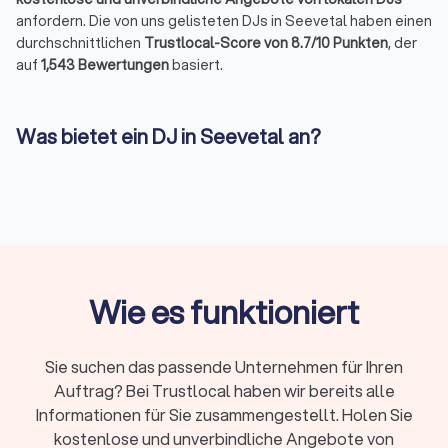
anfordern. Die von uns gelisteten DJs in Seevetal haben einen
durchschnittlichen
Trustlocal-Score von 8.7/10 Punkten
, der
auf
1,543 Bewertungen
basiert.
Was bietet ein DJ in Seevetal an?
Vielleicht haben Sie sich schon einmal gefragt, was die
Abkürzung „DJ" bedeutet. DJ steht für
„Diskjockey"
und
bezeichnet einen Künstler, der Musik auflegt und mischt. Das
DJ-Pult und das Mischpult sind seine Werkzeuge, um
nahtlose Übergänge zwischen den Tracks zu schaffen.
Neben dem klassischen Auflegen bietet ein DJ in Seevetal
häufig auch folgende Leistungen an:
Wie es funktioniert
→
Licht- und Tontechnik
Sie suchen das passende Unternehmen für Ihren
Auftrag? Bei Trustlocal haben wir bereits alle
→
Moderation
Informationen für Sie zusammengestellt. Holen Sie
→
individuelle Playlists
kostenlose und unverbindliche Angebote von