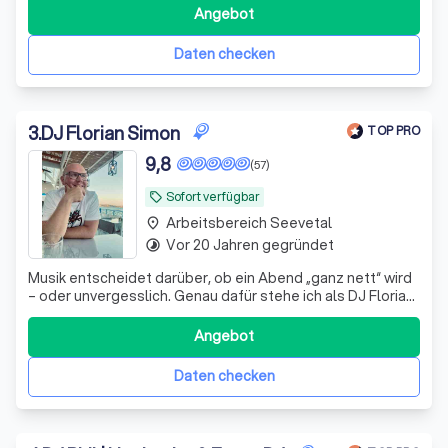
Angebot
Daten checken
3
.
DJ Florian Simon
TOP PRO
9,8
(57)
Sofort verfügbar
local_offer
Arbeitsbereich Seevetal
place
Vor 20 Jahren gegründet
timelapse
Musik entscheidet darüber, ob ein Abend „ganz nett“ wird
– oder unvergesslich. Genau dafür stehe ich als DJ Florian
Simon. Ich begleite Hochzeiten und Events nicht einfach
nur musikalisch, sondern sorge dafür, dass genau die
Angebot
Momente entstehen, über die man noch Jahre später
spricht: volle Tanzfläc
Daten checken