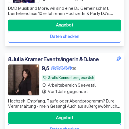
DMD Musik and More, wir sind eine DJ Gemeinschaft,
bestehend aus 10 erfahrenen Hochzeits & Party DJ's.
Jahrelanger Erfahrung und einem guten Gespür für die
passende Musik auf Ihren Event.
Angebot
Daten checken
8
.
Julia Kramer Eventsängerin & DJane
9,5
(9)
Gratis Kennenlerngespräch
local_offer
Arbeitsbereich Seevetal
place
Vor 1 Jahr gegründet
timelapse
Hochzeit, Empfang, Taufe oder Abendprogramm? Eure
Veranstaltung - mein Gesang! Auch als außergewöhnliche
Kombination mit Djing
Angebot