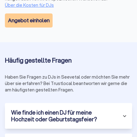
Vergleichen Sie mit Trustlocal bis zu vier
Über die Kosten für DJs
unverbindliche Angebote von geprüften DJs in
Ihrer Nähe. Kostenlos, transparent und auf Basis
Angebot einholen
echter Kundenbewertungen.
Geprüfte DJs
Kostenlos
Unverbindlich
Häufig gestellte Fragen
Jetzt DJs vergleichen
Haben Sie Fragen zu DJs in Seevetal oder möchten Sie mehr
über sie erfahren? Bei Trustlocal beantworten wir gerne die
am häufigsten gestellten Fragen.
Wie finde ich einen DJ für meine
Hochzeit oder Geburtstagsfeier?