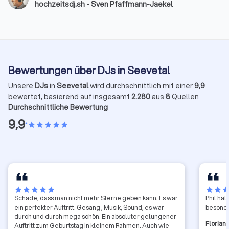
hochzeitsdj.sh - Sven Pfaffmann-Jaekel
Hochzeits-DJ möchte ich euch mit diesem Beitrag
einen umfassenden Überblick geben und euch bei
der Wahl der passenden musikalischen Begleitung
unterstützen.
Bewertungen über DJs in Seevetal
Unsere
DJs
in
Seevetal
wird durchschnittlich mit einer
9,9
bewertet, basierend auf insgesamt
2.280
aus
8
Quellen
Durchschnittliche Bewertung
9,9
•
star
star
star
star
star
star
star
star
star
star
star
star
sta
Schade, dass man nicht mehr Sterne geben kann. Es war
Phil ha
ein perfekter Auftritt. Gesang , Musik, Sound, es war
besonde
durch und durch mega schön. Ein absoluter gelungener
Florian
Auftritt zum Geburtstag in kleinem Rahmen. Auch wie