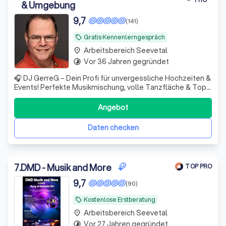
& Umgebung
9,7
(141)
Gratis Kennenlerngespräch
local_offer
Arbeitsbereich Seevetal
place
Vor 36 Jahren gegründet
timelapse
🎧 DJ GerreG – Dein Profi für unvergessliche Hochzeiten &
Events! Perfekte Musikmischung, volle Tanzfläche & Top
Stimmung für Hochzeiten, Partys & Firmenevents 🎶🔥
Technik- u. DJ-Ausfall-Garantie
Angebot
Daten checken
7
.
DMD - Musik and More
TOP PRO
9,7
(90)
Kostenlose Erstberatung
local_offer
Arbeitsbereich Seevetal
place
Vor 27 Jahren gegründet
timelapse