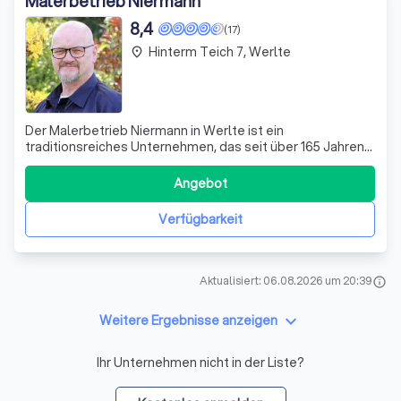
Malerbetrieb Niermann
8,4
(17)
Hinterm Teich 7, Werlte
place
Der Malerbetrieb Niermann in Werlte ist ein
traditionsreiches Unternehmen, das seit über 165 Jahren
besteht. Unter der Leitung von Inhaber Andreas Steenken
hat sich der Betrieb auf die Gestaltung von Innenräumen
Angebot
spezialisiert. Mit einem Team aus Gesellen,
Auszubildenden und Verkaufs- und Beratungsan
Verfügbarkeit
Aktualisiert: 06.08.2026 um 20:39
info
keyboard_arrow_down
Weitere Ergebnisse anzeigen
Ihr Unternehmen nicht in der Liste?