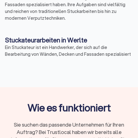
Fassaden spezialisiert haben. Ihre Aufgaben sind vielfältig
und reichen von traditionellen Stuckarbeiten bis hin zu
modernen Verputztechniken.
Stuckateurarbeiten in Werlte
Ein Stuckateur ist ein Handwerker, der sich auf die
Bearbeitung von Wänden, Decken und Fassaden spezialisiert
hat. Zu seinen Hauptaufgaben gehört das Anbringen von
Stuckelementen, das Verputzen von Oberflächen und das
Gestalten von Innenräumen. Stuckateure setzen dabei nicht
nur handwerkliches Können, sondern auch künstlerisches
Geschick ein, um ästhetisch ansprechende Ergebnisse zu
erzielen.
Wie es funktioniert
Stuckateur Ausbildung
Um Stuckateur zu werden, ist eine spezifische Ausbildung
Sie suchen das passende Unternehmen für Ihren
erforderlich. Die Ausbildung zum Stuckateur dauert in der
Auftrag? Bei Trustlocal haben wir bereits alle
Regel drei Jahre und erfolgt im dualen System, das heißt, die