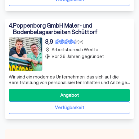
4
.
Poppenborg GmbH Maler- und
Bodenbelagsarbeiten Schüttorf
8,9
(15)
Arbeitsbereich Werlte
place
Vor 36 Jahren gegründet
timelapse
Wir sind ein modernes Unternehmen, das sich auf die
Bereitstellung von personalisierten Inhalten und Anzeigen
spezialisiert hat. Unsere Dienstleistungen umfassen auch
die Bereitstellung von Funktionen für soziale Medien und
Angebot
die Analyse von Website-Zugriffen. Wir arbeiten eng mit
unseren Partnern aus
Verfügbarkeit