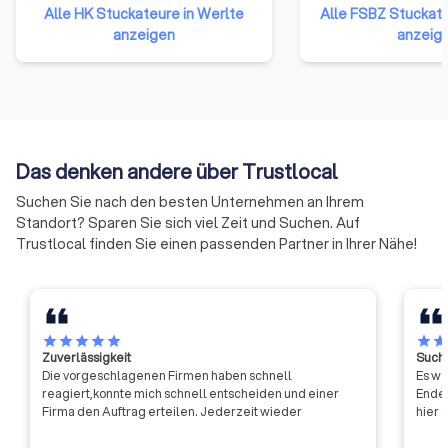
angehören. Sie repräsentieren
der 35 Stuckateur-
Alle HK Stuckateure in Werlte
Alle FSBZ Stuckate
damit das gesamte Handwerk in
Baden Württemberg
anzeigen
anzeig
der Bundesrepublik Deutschland.
1.000 Stuckateur-F
Die Mitglieder haben sich darauf
mit über 7.000 Besch
verständigt, ihre Ressourcen zu
den wichtigsten
bündeln und neue Formen der
Verbandsaufgaben ge
Zusammenarbeit zu erproben.
(wirtschafts)politi
Auf diese Weise soll die Arbeit
Vertretung und die
Das denken andere über Trustlocal
der Handwerkskammern
Öffentlichkeitsarbei
effizienter und effektiver
Tarifpartnerschaft,
Suchen Sie nach den besten Unternehmen an Ihrem
werden.
des Ausbildungsber
Standort? Sparen Sie sich viel Zeit und Suchen. Auf
und Weiterbildunge
Trustlocal finden Sie einen passenden Partner in Ihrer Nähe!
Weiterentwicklung
Technologien bis hi
Erarbeitung von No
die internationale
Harmonisierung der
star
star
star
star
star
star
sta
Zuverlässigkeit
Suche
Daneben unterstüt
Die vorgeschlagenen Firmen haben schnell
Es wa
seine Mitglieder du
reagiert,konnte mich schnell entscheiden und einer
Ende 
Arbeitskreise und e
Firma den Auftrag erteilen. Jederzeit wieder
hier 
individuelle Betreu
Bereichen Betriebsw