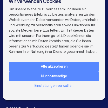
Wir verwenden Cookies
Stuckateure in Stuttgart
Um unsere Website zu verbessern und Ihnen ein
Die besten Stuckateure für Sie
persönlicheres Erlebnis zu bieten, analysieren wir den
Stuckateure in Düsseldorf
Websiteverkehr. Dabei verwenden wir Daten, um Inhalte
info@trustlocal.de
und Werbung zu personalisieren sowie Funktionen für
Stuckateure in Dortmund
Stuckateure in Essen
soziale Medien bereitzustellen. Ein Teil dieser Daten
wird mit unseren Partnern geteilt. Diese können die
Stuckateure in Bremen
Stuckateure in Nürnberg
Informationen mit Daten kombinieren, die Sie ihnen
bereits zur Verfügung gestellt haben oder die sie im
Stuckateure in Dresden
Stuckateure in Hannover
keyboard_arrow_down
FÜR PRIVATPERSONEN
Rahmen Ihrer Nutzung ihrer Dienste gesammelt haben.
Stuckateure in Leipzig
Stuckateure in Duisburg
keyboard_arrow_down
FÜR FIRMEN
Stuckateure in Bochum
Stuckateure in Wuppertal
Alle akzeptieren
keyboard_arrow_down
ÜBER TRUSTLOCAL
Stuckateure in Bielefeld
Stuckateure in Bonn
Nur notwendige
LAND
Niederlande
Stuckateure in Münster
Stuckateure in der Nähe
Einstellungen verwalten
Belgien
Deutschland
Spanien