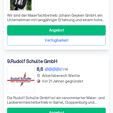
Wir sind der Malerfachbetrieb Johann Geyken GmbH, ein
Unternehmen mit langjähriger Erfahrung und einem hohen
Anspruch an Qualität und Kundenzufriedenheit. Unser
Team besteht aus vielseitig ausgebildeten Mitarbeitern,
Angebot
die jede noch so schwierige Aufgabe meistern. Wir legen
großen Wert auf intensive G
Verfügbarkeit
9
.
Rudolf Schulte GmbH
8,6
(18)
Arbeitsbereich Werlte
place
Vor 21 Jahren gegründet
timelapse
Die Rudolf Schulte GmbH ist ein renommierter Maler- und
Lackierermeisterbetrieb in Garrel, Cloppenburg und
Umgebung. Unser Familienunternehmen besteht aus
einem engagierten Team von Fachleuten, darunter ein
Angebot