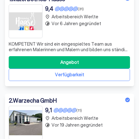
9,4
(31)
Arbeitsbereich Werlte
place
Vor 6 Jahren gegründet
timelapse
KOMPETENT Wir sind ein eingespieltes Team aus
erfahrenen Malerinnen und Malern und bilden uns ständig
in neuen Techniken weiter. Dabei ist uns ein
professioneller Umgang mit den verwendeten Materialien
Angebot
ebenso wichtig wie eine präzise und hochwertige
Verarbeitung. Unser Fachbetrieb steht Ihnen seit v
Verfügbarkeit
2
.
Warzecha GmbH
9,1
(11)
Arbeitsbereich Werlte
place
Vor 19 Jahren gegründet
timelapse