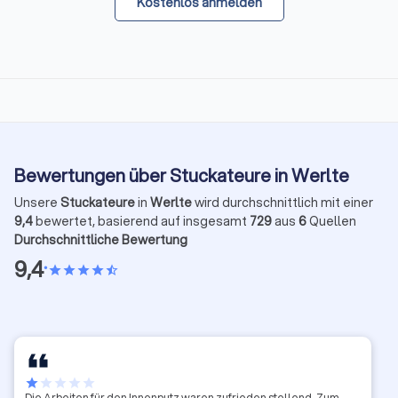
Kostenlos anmelden
Bewertungen über Stuckateure in Werlte
Unsere
Stuckateure
in
Werlte
wird durchschnittlich mit einer
9,4
bewertet, basierend auf insgesamt
729
aus
6
Quellen
Durchschnittliche Bewertung
9,4
•
star
star
star
star
star_half
star
star
star
star
star
Die Arbeiten für den Innenputz waren zufrieden stellend. Zum