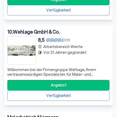
Meister, acht Gesellen und zwei Auszubildende. Wir sind
stolz darauf, unseren Kunden ein brei
Verfügbarkeit
10
.
Wehlage GmbH & Co.
8,5
(17)
Arbeitsbereich Werlte
place
Vor 31 Jahren gegründet
timelapse
Willkommen bei der Firmengruppe Wehlage, Ihrem
vertrauenswürdigen Spezialisten für Maler- und
Beschichtungsarbeiten. Seit unserer Gründung im Jahr
1934 haben wir uns durch herausragende Leistungen in
Angebot
den Bereichen Malerei, Bodenbeläge, Fahrzeug- und
Industrielackierung sowie Pulver- und Industriebes
Verfügbarkeit