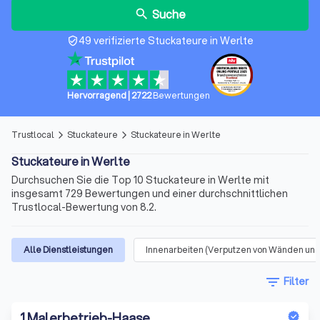
Suche
search
49 verifizierte Stuckateure in Werlte
verified_user
Hervorragend
|
2722
Bewertungen
Trustlocal
Stuckateure
Stuckateure in Werlte
arrow_forward_ios
arrow_forward_ios
Stuckateure in Werlte
Durchsuchen Sie die Top 10 Stuckateure in Werlte mit
insgesamt 729 Bewertungen und einer durchschnittlichen
Trustlocal-Bewertung von 8.2.
Alle Dienstleistungen
Innenarbeiten (Verputzen von Wänden und
filter_list
Filter
1
.
Malerbetrieb-Haase