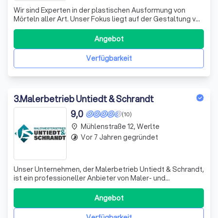
Wir sind Experten in der plastischen Ausformung von
Mörteln aller Art. Unser Fokus liegt auf der Gestaltung von
Innenräumen, Fassaden, verputzten Wänden, Gewölben
und Decken. Mit unserer Arbeit verleihen wir jedem Raum,
Angebot
ob privat oder geschäftlich, ein ganz eigenes Flair. Unser
Ziel ist es, Räume zu
Verfügbarkeit
3
.
Malerbetrieb Untiedt & Schrandt
9,0
(10)
Mühlenstraße 12, Werlte
place
Vor 7 Jahren gegründet
timelapse
Unser Unternehmen, der Malerbetrieb Untiedt & Schrandt,
ist ein professioneller Anbieter von Maler- und
Renovierungsdienstleistungen. Wir legen großen Wert auf
den Schutz Ihrer persönlichen Daten und halten uns strikt
Angebot
an die Regeln der Datenschutzgesetze. Die Verarbeitung
personenbezogener Daten erf
Verfügbarkeit