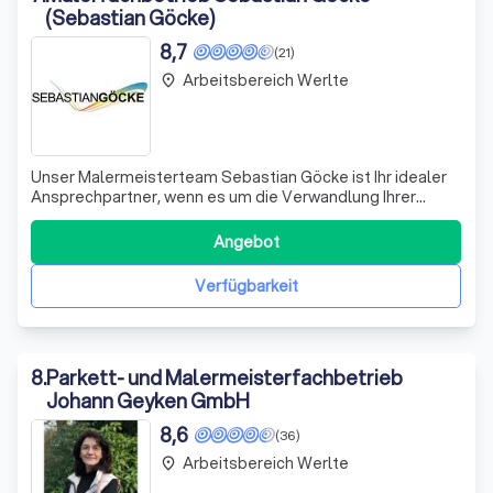
(Sebastian Göcke)
8,7
(21)
Arbeitsbereich Werlte
place
Unser Malermeisterteam Sebastian Göcke ist Ihr idealer
Ansprechpartner, wenn es um die Verwandlung Ihrer
Räumlichkeiten geht. Mit über 14 Jahren Erfahrung und
mehr als 1000 gestalteten Objekten haben wir uns auf
Angebot
Tapeziertechniken, kreative Wandgestaltung und
Fußböden spezialisiert. Ob es sich um Ihr
Verfügbarkeit
8
.
Parkett- und Malermeisterfachbetrieb
Johann Geyken GmbH
8,6
(36)
Arbeitsbereich Werlte
place