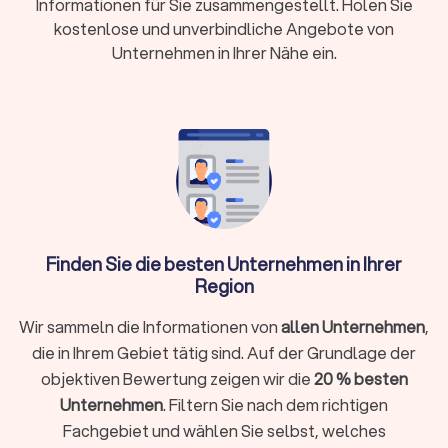
Informationen für Sie zusammengestellt. Holen Sie
theoretischen Kenntnisse werden in der Berufsschule
kostenlose und unverbindliche Angebote von
vermittelt, während die praktische Umsetzung im Betrieb
Unternehmen in Ihrer Nähe ein.
stattfindet. Während der Ausbildung erlernen angehende
Stuckateure verschiedene Techniken, Materialien und
Werkzeuge kennen.
Das Gehalt eines ausgelernten Stuckateurs kann je nach
Erfahrung und Region variieren. In der Regel bietet der Beruf
jedoch gute Verdienstmöglichkeiten, die mit steigender
Erfahrung und Weiterbildungen weiter zunehmen können.
Finden Sie die besten Unternehmen in Ihrer
Stuckateure in Werlte
Region
Wenn Sie einen Stuckateur in Ihrer Nähe suchen, bietet
Trustlocal die ideale Plattform. Durch die kostenlose und
Wir sammeln die Informationen von
allen Unternehmen
,
unverbindliche Anfrage auf Trustlocal erhalten Sie bis zu vier
die in Ihrem Gebiet tätig sind. Auf der Grundlage der
Angebote von lokalen Stuckateuren in Werlte, die auf Ihre
objektiven Bewertung zeigen wir die
20 % besten
Bedürfnisse zugeschnitten sind. Das spart nicht nur Zeit,
sondern ermöglicht es Ihnen auch, die besten Experten in
Unternehmen
. Filtern Sie nach dem richtigen
Ihrer Region zu finden.
Fachgebiet und wählen Sie selbst, welches