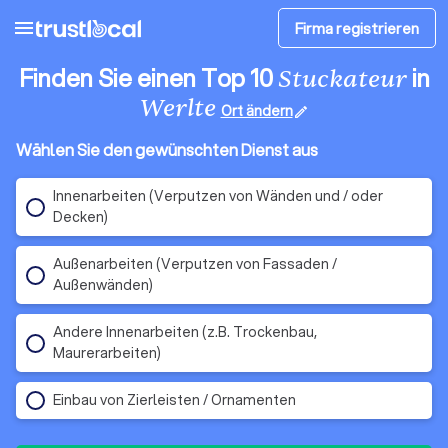
menu
Firma registrieren
Finden Sie einen Top 10
in
Stuckateur
Werlte
Ort ändern
edit
Wählen Sie den gewünschten Dienst aus
Innenarbeiten (Verputzen von Wänden und / oder
Decken)
Außenarbeiten (Verputzen von Fassaden /
Außenwänden)
Andere Innenarbeiten (z.B. Trockenbau,
Maurerarbeiten)
Einbau von Zierleisten / Ornamenten