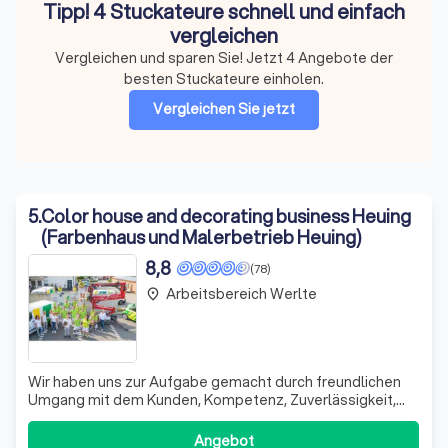
Tipp! 4 Stuckateure schnell und einfach
vergleichen
Vergleichen und sparen Sie! Jetzt 4 Angebote der
besten Stuckateure einholen.
Vergleichen Sie jetzt
5
.
Color house and decorating business Heuing
(Farbenhaus und Malerbetrieb Heuing)
8,8
(78)
Arbeitsbereich Werlte
place
Wir haben uns zur Aufgabe gemacht durch freundlichen
Umgang mit dem Kunden, Kompetenz, Zuverlässigkeit,
Sauberkeit und – ganz wesentlich – Qualität zu
überzeugen. Unser Betrieb wurde 1948 von Malermeister
Angebot