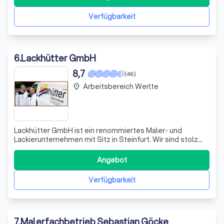
Alois Heuing und seiner Frau, Berta Heuing, gegründet. In
einer kleinen Werkstatt mit Büro und
Verfügbarkeit
6
.
Lackhütter GmbH
8,7
(46)
Arbeitsbereich Werlte
place
Lackhütter GmbH ist ein renommiertes Maler- und
Lackierunternehmen mit Sitz in Steinfurt. Wir sind stolz
darauf, uns durch unsere Expertise und unser Engagement
für Qualität von anderen Unternehmen abzuheben. Unser
Angebot
Team besteht aus hochqualifizierten Fachleuten, die sich
leidenschaftlich für ihre Ar
Verfügbarkeit
7
.
Malerfachbetrieb Sebastian Göcke