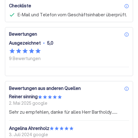
Checkliste
inf
E-Mail und Telefon vom Geschäftsinhaber überprüft.
Bewertungen
inf
Ausgezeichnet
•
5,0
9
Bewertungen
Bewertungen aus anderen Quellen
inf
Reiner sinning
2. Mai 2025
google
Sehr zu empfehlen, danke für alles Herr Bartholdy......
Angelina Ahrenholz
3. Juli 2024
google