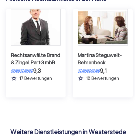
Rechtsanwälte Brand
Martina Steguweit-
& Zingel PartG mbB
Behrenbeck
9,3
9,1
grade
grade
17
Bewertungen
18
Bewertungen
Weitere Dienstleistungen in Westerstede