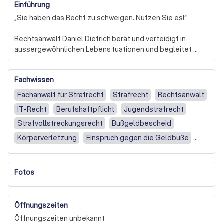
Einführung
„Sie haben das Recht zu schweigen. Nutzen Sie es!“

Rechtsanwalt Daniel Dietrich berät und verteidigt in 
aussergewöhnlichen Lebensituationen und begleitet 
Menschen durch das gesamte Strafverfahren. Seit mehr 
als 2.000 Mandaten...
Fachwissen
Fachanwalt für Strafrecht
Strafrecht
Rechtsanwalt
IT-Recht
Berufshaftpflicht
Jugendstrafrecht
Strafvollstreckungsrecht
Bußgeldbescheid
Körperverletzung
Einspruch gegen die Geldbuße
Anwalt für Strafrecht
Betäubungsmittelstrafrecht
Strafprozessrecht
Einspruch gegen Strafbefehl
Fotos
Revisionsrecht
Disziplinarrecht
Hilfe bei einem Strafverfahren
Strafrecht Sonstiges
Öffnungszeiten
Verkehrsrecht
Arbeitskonflikt / Kündigung
Öffnungszeiten unbekannt