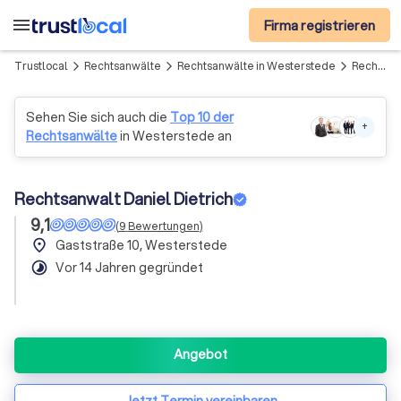
menu
Firma registrieren
Trustlocal
Rechtsanwälte
Rechtsanwälte in Westerstede
Rechtsanwalt Daniel Dietrich
arrow_forward_ios
arrow_forward_ios
arrow_forward_ios
Sehen Sie sich auch die
Top 10 der
+
Rechtsanwälte
in Westerstede an
Rechtsanwalt Daniel Dietrich
9,1
(
9
Bewertungen
)
place
Gaststraße 10, Westerstede
timelapse
Vor 14 Jahren gegründet
Angebot