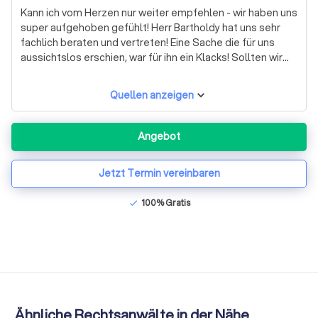
Kann ich vom Herzen nur weiter empfehlen - wir haben uns
super aufgehoben gefühlt! Herr Bartholdy hat uns sehr
fachlich beraten und vertreten! Eine Sache die für uns
aussichtslos erschien, war für ihn ein Klacks! Sollten wir
wieder einmal rechtlichen Beistand benötigen, wird er
immer die erste Anlauf Stelle für uns sein! LG :-)
Quellen anzeigen
Angebot
Jetzt Termin vereinbaren
100% Gratis
check
Ähnliche Rechtsanwälte in der Nähe