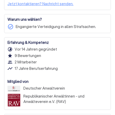
Geschäftlicher Konflikt
Konflikt mit Staat & Behörden
Jetzt kontaktieren? Nachricht senden.
Körperverletzung oder Gesundheit
Wirtschaftsstrafrecht
Steuerstrafrecht
Warum uns wählen?
Versicherungsrecht
check_circle
Engangierte Verteidigung in allen Strafsachen.
Erfahrung & Kompetenz
timelapse
Vor 14 Jahren gegründet
star
9
Bewertungen
people_outline
2 Mitarbeiter
timeline
17 Jahre Berufserfahrung
Mitglied von
Deutscher Anwalt­verein
Republikanischer Anwältinnen - und
Anwälteverein e.V. (RAV)