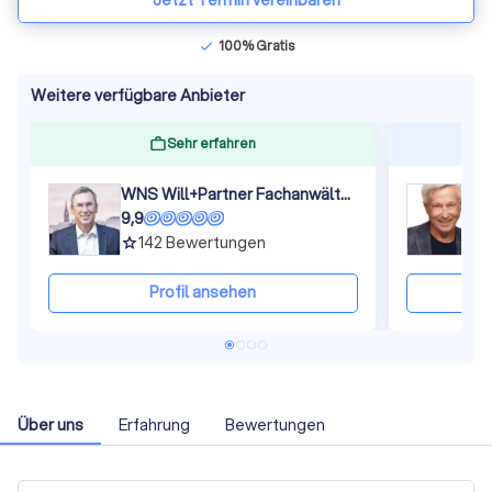
Jetzt Termin vereinbaren
100% Gratis
check
Weitere verfügbare Anbieter
Sehr erfahren
WNS Will+Partner Fachanwälte | Rechtsanwälte mbB
K
9,9
9
142
Bewertungen
grade
gra
Profil ansehen
Über uns
Erfahrung
Bewertungen