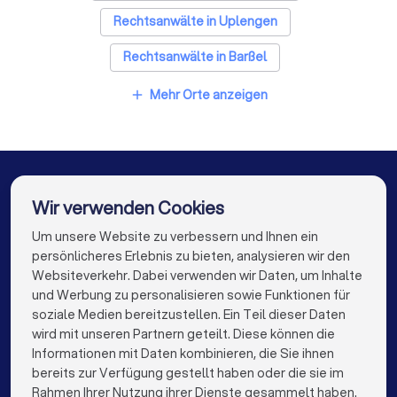
Rechtsanwälte in Uplengen
Rechtsanwälte in Barßel
Rechtsanwälte in Rastede
Mehr Orte anzeigen
add
Rechtsanwälte in Edewecht
Rechtsanwälte in Wiesmoor
Rechtsanwälte in Oldenburg
Wir verwenden Cookies
Rechtsanwälte in Saterland
Um unsere Website zu verbessern und Ihnen ein
Die besten Unternehmen für Sie
persönlicheres Erlebnis zu bieten, analysieren wir den
Rechtsanwälte in Berlin
Websiteverkehr. Dabei verwenden wir Daten, um Inhalte
info@trustlocal.de
und Werbung zu personalisieren sowie Funktionen für
Rechtsanwälte in Hamburg
soziale Medien bereitzustellen. Ein Teil dieser Daten
wird mit unseren Partnern geteilt. Diese können die
Rechtsanwälte in München
Rechtsanwälte in Köln
Informationen mit Daten kombinieren, die Sie ihnen
bereits zur Verfügung gestellt haben oder die sie im
Rechtsanwälte in Frankfurt am Main
keyboard_arrow_down
FÜR PRIVATPERSONEN
Rahmen Ihrer Nutzung ihrer Dienste gesammelt haben.