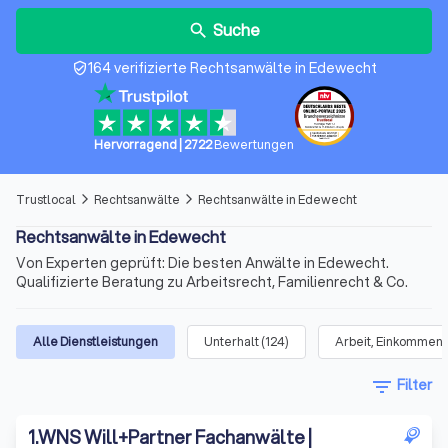
Suche
search
164 verifizierte Rechtsanwälte in Edewecht
verified_user
Hervorragend
|
2722
Bewertungen
Trustlocal
Rechtsanwälte
Rechtsanwälte in Edewecht
arrow_forward_ios
arrow_forward_ios
Rechtsanwälte in Edewecht
Von Experten geprüft: Die besten Anwälte in Edewecht.
Qualifizierte Beratung zu Arbeitsrecht, Familienrecht & Co.
Alle Dienstleistungen
Unterhalt
(
124
)
Arbeit, Einkommen 
filter_list
Filter
1
.
WNS Will+Partner Fachanwälte |