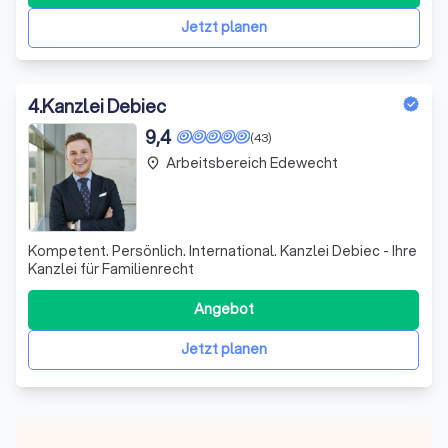
Wir sehen uns nicht nur als Ansprechpartner, sondern auch
als Ratgeber und Umsetzer von Lösungen.
Jetzt planen
4
.
Kanzlei Debiec
9,4
(43)
Arbeitsbereich Edewecht
place
Kompetent. Persönlich. International. Kanzlei Debiec - Ihre
Kanzlei für Familienrecht
Angebot
Jetzt planen