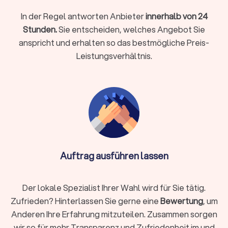
Arbeitgeber, in Familienangelegenheiten wie Scheidung und
In der Regel antworten Anbieter
innerhalb von 24
Sorgerecht oder bei strafrechtlichen Vorwürfen: Ein
Stunden.
Sie entscheiden, welches Angebot Sie
kompetenter Anwalt ist Ihr Partner in rechtlich schwierigen
anspricht und erhalten so das bestmögliche Preis-
Momenten.
Leistungsverhältnis.
So finden Sie den richtigen Rechtsanwalt
Die Auswahl des passenden Anwalts ist entscheidend für den
Erfolg Ihrer Rechtssache. Nicht jeder Anwalt passt zu jedem
Fall. Diese Schritte helfen Ihnen bei der Suche:
Rechtsgebiet identifizieren
Auftrag ausführen lassen
Definieren Sie klar, welches Rechtsgebiet betroffen ist.
Arbeitsrecht, Familienrecht, Mietrecht, Strafrecht und andere
Bereiche erfordern jeweils spezialisiertes Wissen. Ein
Der lokale Spezialist Ihrer Wahl wird für Sie tätig.
Fachanwalt hat zusätzliche Qualifikationen und
Zufrieden? Hinterlassen Sie gerne eine
Bewertung
, um
nachgewiesene Erfahrung in seinem Gebiet.
Anderen Ihre Erfahrung mitzuteilen. Zusammen sorgen
wir so für mehr Transparenz und Zufriedenheit im und