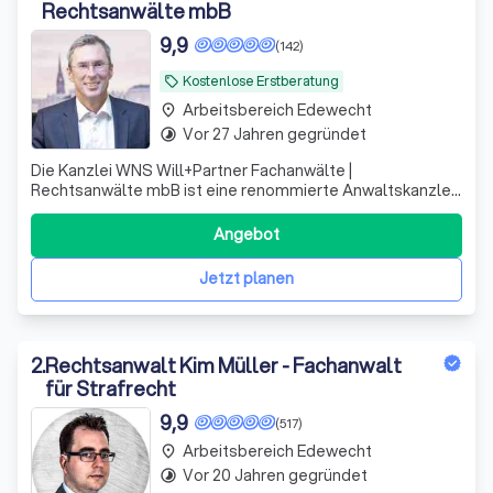
Rechtsanwälte mbB
9,9
(142)
Kostenlose Erstberatung
local_offer
Arbeitsbereich Edewecht
place
Vor 27 Jahren gegründet
timelapse
Die Kanzlei WNS Will+Partner Fachanwälte |
Rechtsanwälte mbB ist eine renommierte Anwaltskanzlei,
deren Berufsträger sich auf verschiedene Rechtsgebiete
spezialisiert haben, die sie zu Ihrem Nutzen bündeln.
Angebot
Unsere erfahrenen Anwälte, Herr Andreas Will, Herr
Gordon Neumann und Herr Dr. Frank Andresen
Jetzt planen
2
.
Rechtsanwalt Kim Müller - Fachanwalt
für Strafrecht
9,9
(517)
Arbeitsbereich Edewecht
place
Vor 20 Jahren gegründet
timelapse