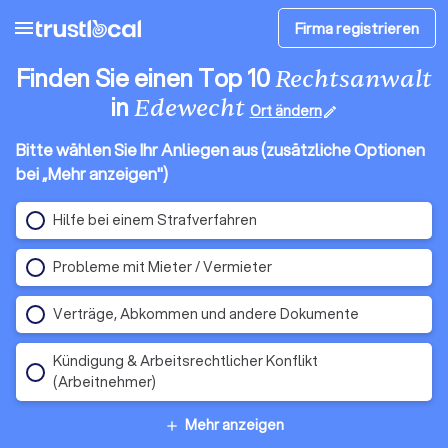
menu
Firma registrieren
Finden Sie einen Top 10
Rechtsanwalt
in
Edewecht
Ort ändern
edit
Bitte wählen Sie Ihr Anliegen aus (zusätzliche Optionen
bei „Mehr anzeigen")
Hilfe bei einem Strafverfahren
Probleme mit Mieter / Vermieter
Verträge, Abkommen und andere Dokumente
Kündigung & Arbeitsrechtlicher Konflikt
(Arbeitnehmer)
Mehr anzeigen
add