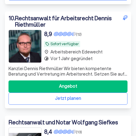
10
.
Rechtsanwalt für Arbeitsrecht Dennis
Riethmüller
8,9
(12)
Sofort verfügbar
local_offer
Arbeitsbereich Edewecht
place
Vor 1 Jahr gegründet
timelapse
Kanzlei Dennis Riethmüller Wir bieten kompetente
Beratung und Vertretung im Arbeitsrecht. Setzen Sie auf
unsere Erfahrung, um Ihre arbeitsrechtlichen Anliegen zu
lösen. Kontaktieren Sie uns!
Angebot
Jetzt planen
Rechtsanwalt und Notar Wolfgang Siefkes
8,4
(13)