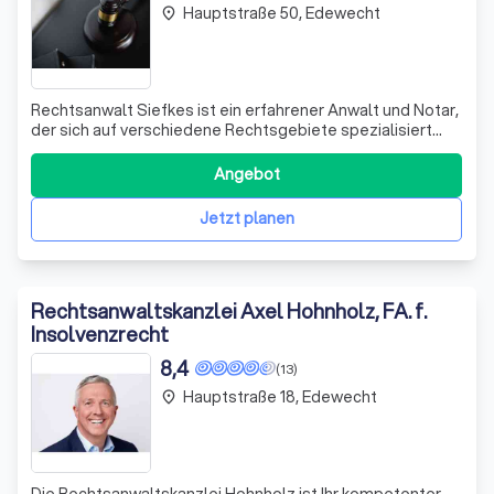
Hauptstraße 50, Edewecht
place
Rechtsanwalt Siefkes ist ein erfahrener Anwalt und Notar,
der sich auf verschiedene Rechtsgebiete spezialisiert
hat. Mit über 22 Jahren Erfahrung vertritt er die Rechte der
Bürger gegenüber dem Staat, Bund, Ländern, Kommunen
Angebot
und Behörden. Er bietet professionelle Unterstützung bei
belastenden Besche
Jetzt planen
Rechtsanwaltskanzlei Axel Hohnholz, FA. f.
Insolvenzrecht
8,4
(13)
Hauptstraße 18, Edewecht
place
Die Rechtsanwaltskanzlei Hohnholz ist Ihr kompetenter