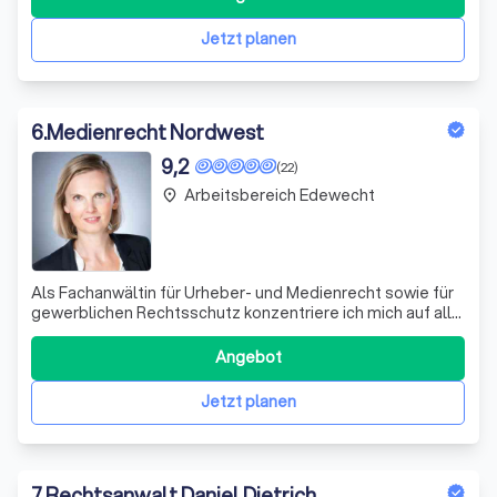
Interessen, sowohl außergerichtlich als auch vor Gericht.
Wir sind hauptsächlich
Jetzt planen
6
.
Medienrecht Nordwest
9,2
(22)
Arbeitsbereich Edewecht
place
Als Fachanwältin für Urheber- und Medienrecht sowie für
gewerblichen Rechtsschutz konzentriere ich mich auf alle
Rechtsfragen rund um das geistige Eigentum und auf das
Persönlichkeits- und Presserecht. Meine Expertise
Angebot
umfasst das Urheberrecht, das Markenrecht und das
Designrecht. Darüber hinaus bera
Jetzt planen
7
.
Rechtsanwalt Daniel Dietrich