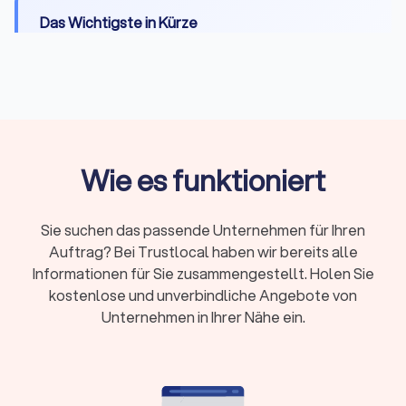
Das Wichtigste in Kürze
Wann Sie einen Anwalt brauchen:
Bei Fristen,
komplexen Fällen, Gerichtsverfahren oder hohen
Risiken
Erstberatung:
Gesetzlich begrenzt auf maximal
226,10 Euro, viele Kanzleien bieten 15-20 Minuten
Wie es funktioniert
kostenlos
Fachanwalt:
24 Spezialisierungen in Deutschland,
nachgewiesene Expertise durch Fortbildungen
Sie suchen das passende Unternehmen für Ihren
Kosten:
RVG-Gebühren, Stundensätze (180-350
Auftrag? Bei Trustlocal haben wir bereits alle
Euro) oder Pauschalpreise je nach Fall
Informationen für Sie zusammengestellt. Holen Sie
kostenlose und unverbindliche Angebote von
Rechtsschutz:
Prüfen Sie Versicherungsschutz
Unternehmen in Ihrer Nähe ein.
oder Prozesskostenhilfe bei geringem
Einkommen