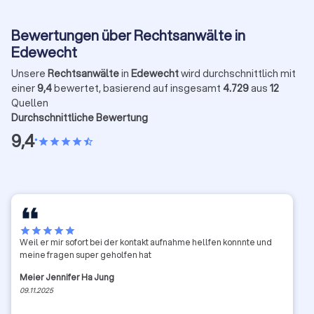
Bewertungen über Rechtsanwälte in
Edewecht
Unsere
Rechtsanwälte
in
Edewecht
wird durchschnittlich mit
einer
9,4
bewertet, basierend auf insgesamt
4.729
aus
12
Quellen
Durchschnittliche Bewertung
9,4
•
star
star
star
star
star_half
star
star
star
star
star
Weil er mir sofort bei der kontakt aufnahme hellfen konnnte und
meine fragen super geholfen hat
Meier Jennifer Ha Jung
09.11.2025