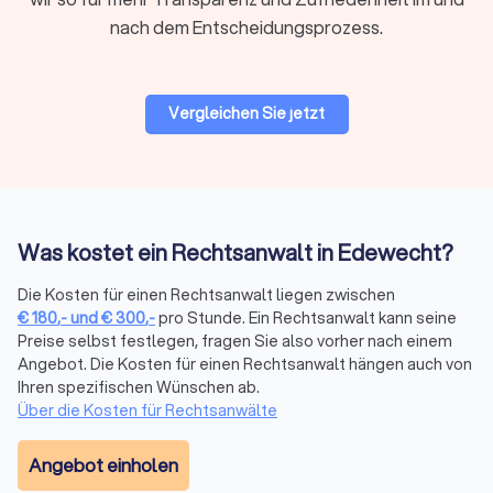
Regionale oder überregionale Suche
nach dem Entscheidungsprozess.
Für viele Mandate ist ein Anwalt in Ihrer Nähe praktisch,
insbesondere wenn persönliche Treffen oder
Gerichtstermine vor Ort anstehen. Bei hochspezialisierten
Vergleichen Sie jetzt
Fragen kann auch ein überregionaler Experte sinnvoll sein, da
viel Kommunikation heute digital abläuft.
Bewertungen prüfen
Was kostet ein Rechtsanwalt in Edewecht?
Bei Trustlocal finden Sie alle relevanten Bewertungen
gebündelt an einem Ort. Wir sammeln
Die Kosten für einen Rechtsanwalt liegen zwischen
Mandantenbewertungen von verschiedenen Plattformen und
€
180
,-
und
€
300
,-
pro Stunde. Ein Rechtsanwalt kann seine
fassen sie in einem übersichtlichen Trustlocal Score
Preise selbst festlegen, fragen Sie also vorher nach einem
zusammen. So sehen Sie auf einen Blick, wie andere
Angebot. Die Kosten für einen Rechtsanwalt hängen auch von
Mandanten die Kommunikation, Erfolgsquote und Betreuung
Ihren spezifischen Wünschen ab.
bewerten, ohne verschiedene Websites durchsuchen zu
Über die Kosten für Rechtsanwälte
müssen.
Angebot einholen