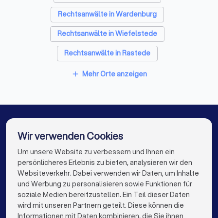
Die Erstberatung: Vorbereitung und wichtige
Rechtsanwälte in Wardenburg
Fragen
Rechtsanwälte in Wiefelstede
Das erste Gespräch mit einem Anwalt dient der
gegenseitigen Einschätzung. Sie prüfen, ob der Anwalt zu
Rechtsanwälte in Rastede
Ihnen passt, und der Anwalt bewertet, ob er Ihren Fall
übernehmen kann und möchte.
Rechtsanwälte in Westerstede
Mehr Orte anzeigen
add
Rechtsanwälte in Garrel
Diese Unterlagen sollten Sie mitbringen
Rechtsanwälte in Friesoythe
Alle relevanten Dokumente (Verträge, Kündigungen,
Rechtsanwälte in Barßel
Rechtsanwälte in Apen
Wir verwenden Cookies
Mahnungen, Gerichtsbescheide etc.)
Chronologische Übersicht der Ereignisse
Rechtsanwälte in Berlin
Rechtsanwälte in Hamburg
Um unsere Website zu verbessern und Ihnen ein
Die besten Rechtsanwälte für Sie
Korrespondenz mit der Gegenseite
persönlicheres Erlebnis zu bieten, analysieren wir den
Rechtsanwälte in München
Rechtsanwälte in Köln
Websiteverkehr. Dabei verwenden wir Daten, um Inhalte
Beweismittel (E-Mails, Fotos, Zeugenaussagen)
info@trustlocal.de
und Werbung zu personalisieren sowie Funktionen für
Rechtsanwälte in Frankfurt am Main
Ihre konkreten Fragen und Ziele
soziale Medien bereitzustellen. Ein Teil dieser Daten
wird mit unseren Partnern geteilt. Diese können die
Rechtsanwälte in Stuttgart
Informationen mit Daten kombinieren, die Sie ihnen