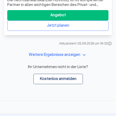
Partner in allen wichtigen Bereichen des Privat- und
Wirtschaftsrechts. Unser dynamisches und
spezialisiertes Team ist in der Lage, auch für komplexe
Angebot
Sachverhalte optimale Lösungsvorschläge aufzuzeigen.
Unsere Schwerpunkte liegen im Erbrecht, Fam
Jetzt planen
Aktualisiert: 05.08.2026 um 16:32
info
keyboard_arrow_down
Weitere Ergebnisse anzeigen
Ihr Unternehmen nicht in der Liste?
Kostenlos anmelden