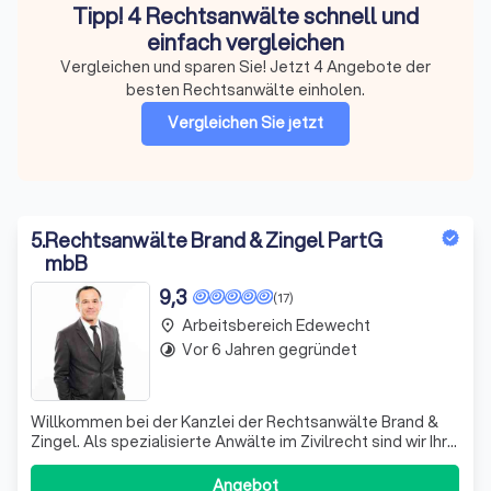
Tipp! 4 Rechtsanwälte schnell und
einfach vergleichen
Vergleichen und sparen Sie! Jetzt 4 Angebote der
besten Rechtsanwälte einholen.
Vergleichen Sie jetzt
5
.
Rechtsanwälte Brand & Zingel PartG
mbB
9,3
(17)
Arbeitsbereich Edewecht
place
Vor 6 Jahren gegründet
timelapse
Willkommen bei der Kanzlei der Rechtsanwälte Brand &
Zingel. Als spezialisierte Anwälte im Zivilrecht sind wir Ihr
zuverlässiger Partner in allen rechtlichen Belangen. Unser
Hauptaugenmerk liegt auf der Vertretung Ihrer
Angebot