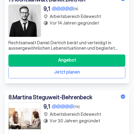
9,1
(9)
Arbeitsbereich Edewecht
place
Vor 14 Jahren gegründet
timelapse
Rechtsanwalt Daniel Dietrich berät und verteidigt in
aussergewöhnlichen Lebensituationen und begleitet
Menschen durch das gesamte Strafverfahren. Seit mehr
als 2.000 Mandaten...
Angebot
Jetzt planen
8
.
Martina Steguweit-Behrenbeck
9,1
(19)
Arbeitsbereich Edewecht
place
Vor 30 Jahren gegründet
timelapse