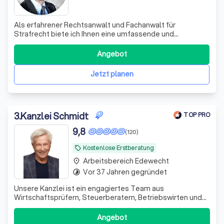
Als erfahrener Rechtsanwalt und Fachanwalt für
Strafrecht biete ich Ihnen eine umfassende und
ergebnisorientierte Rechtsberatung und
Strafverteidigung an. Meine Schwerpunkte liegen im
Angebot
Bereich des allgemeinen Strafrechts, des
Betäubungsmittelstrafrechts und des Sexualstrafrechts.
Jetzt planen
Mein Ziel ist es st
3
.
Kanzlei Schmidt
TOP PRO
9,8
(120)
Kostenlose Erstberatung
local_offer
Arbeitsbereich Edewecht
place
Vor 37 Jahren gegründet
timelapse
Unsere Kanzlei ist ein engagiertes Team aus
Wirtschaftsprüfern, Steuerberatern, Betriebswirten und
Fachanwälten. Seit 1995 unterstützen wir unsere
Mandanten erfolgreich in schwierigen Finanzsituationen.
Angebot