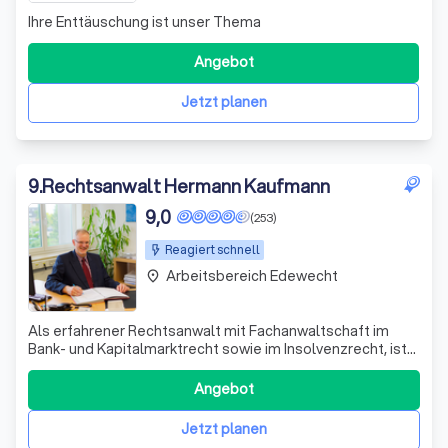
Ihre Enttäuschung ist unser Thema
Angebot
Jetzt planen
9
.
Rechtsanwalt Hermann Kaufmann
9,0
(253)
Reagiert schnell
Arbeitsbereich Edewecht
place
Als erfahrener Rechtsanwalt mit Fachanwaltschaft im
Bank- und Kapitalmarktrecht sowie im Insolvenzrecht, ist
es meine Leidenschaft, Menschen in wirtschaftlich
schwierigen Situationen zu unterstützen. Mit meiner
Angebot
langjährigen Erfahrung im Umgang mit wirtschaftlichen
Vorgängen, die ich durch meine 12-j
Jetzt planen