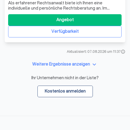
Als erfahrener Rechtsanwalt biete ich Ihnen eine
individuelle und persönliche Rechtsberatung an. Im
Gegensatz zu Großkanzleien, bei denen Sie oft nur eine
"Nummer" sind, steht bei mir der Mensch im Mittelpunkt.
Angebot
Ich nehme mir Zeit für Sie und Ihre Anliegen und vertrete
Ihre Interessen sachgerecht und
Verfügbarkeit
Aktualisiert: 07.08.2026 um 11:37
info
keyboard_arrow_down
Weitere Ergebnisse anzeigen
Ihr Unternehmen nicht in der Liste?
Kostenlos anmelden