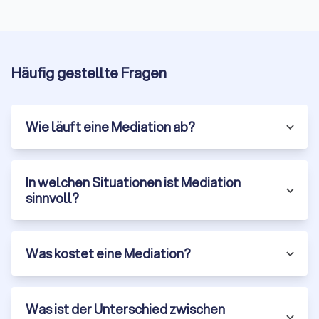
können. Dies ermöglicht es den Parteien, Konflikte
schnell beizulegen und sich wieder auf ihre
Kernaufgaben zu konzentrieren.
Erhaltung der Beziehungen:
Da Mediation auf
Häufig gestellte Fragen
Zusammenarbeit und Verständigung abzielt, trägt sie
dazu bei, die Beziehungen zwischen den Parteien zu
erhalten oder sogar zu verbessern. Dies ist besonders
wichtig in Konflikten, bei denen die Parteien auch in
Wie läuft eine Mediation ab?
Zukunft miteinander zu tun haben werden, wie in
Familien- oder Geschäftsbeziehungen.
Kreative und maßgeschneiderte Lösungen:
In der
Mediation sind die Parteien nicht an die starren Regeln
In welchen Situationen ist Mediation
eines Gerichtsverfahrens gebunden. Sie können kreative
sinnvoll?
und maßgeschneiderte Lösungen erarbeiten, die ihren
spezifischen Bedürfnissen und Interessen entsprechen.
Was kostet eine Mediation?
Arten der Mediation in Winsen (Luhe)
Man kann Mediation in verschiedenen Kontexten anwenden,
abhängig von der Art des Konflikts und den beteiligten
Was ist der Unterschied zwischen