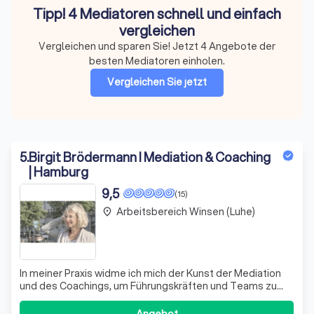
Tipp! 4 Mediatoren schnell und einfach
vergleichen
Vergleichen und sparen Sie! Jetzt 4 Angebote der
besten Mediatoren einholen.
Vergleichen Sie jetzt
5
.
Birgit Brödermann I Mediation & Coaching
| Hamburg
9,5
(15)
Arbeitsbereich Winsen (Luhe)
place
In meiner Praxis widme ich mich der Kunst der Mediation
und des Coachings, um Führungskräften und Teams zu
helfen, Konflikte konstruktiv zu lösen und ihre
interkulturelle Kompetenz zu stärken. Mit langjähriger