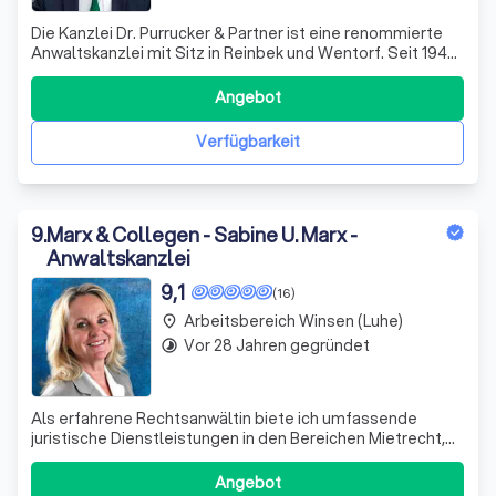
Die Kanzlei Dr. Purrucker & Partner ist eine renommierte
Anwaltskanzlei mit Sitz in Reinbek und Wentorf. Seit 1945
bieten wir unseren Mandanten eine hochwertige
juristische Beratung und Vertretung. Unser Team aus
Angebot
spezialisierten Rechtsanwältinnen und Rechtsanwälten
betreut Mandate bundesweit und leg
Verfügbarkeit
9
.
Marx & Collegen - Sabine U. Marx -
Anwaltskanzlei
9,1
(16)
Arbeitsbereich Winsen (Luhe)
place
Vor 28 Jahren gegründet
timelapse
Als erfahrene Rechtsanwältin biete ich umfassende
juristische Dienstleistungen in den Bereichen Mietrecht,
Wohnungseigentumsrecht, Forderungsinkasso,
Arbeitsrecht und allgemeines Zivil- und Wirtschaftsrecht
Angebot