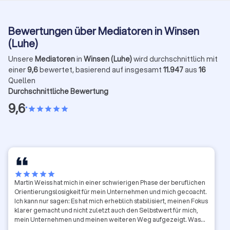
Bewertungen über Mediatoren in Winsen
(Luhe)
Unsere
Mediatoren
in
Winsen (Luhe)
wird durchschnittlich mit
einer
9,6
bewertet, basierend auf insgesamt
11.947
aus
16
Quellen
Durchschnittliche Bewertung
9,6
•
star
star
star
star
star
star
star
star
star
star
Martin Weiss hat mich in einer schwierigen Phase der beruflichen
Orientierungslosigkeit für mein Unternehmen und mich gecoacht.
Ich kann nur sagen: Es hat mich erheblich stabilisiert, meinen Fokus
klarer gemacht und nicht zuletzt auch den Selbstwert für mich,
mein Unternehmen und meinen weiteren Weg aufgezeigt. Was
mir besonders im Gedächtnis geblieben ist: Martin Weiss verfügt