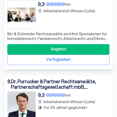
9,3
(59)
Arbeitsbereich Winsen (Luhe)
place
Birr & Schneider Rechtsanwälte sind Ihre Spezialisten für
Immobilienrecht, Familienrecht, Arbeitsrecht und Erbrecht
in Lüneburg. Mit unserer spezialisierten Ausrichtung und
jahrelanger Erfahrung in diesen Rechtsgebieten bieten wir
Angebot
Ihnen eine sorgfältige, kompetente und zuverlässige
Beratung und Vert
Verfügbarkeit
8
.
Dr. Purrucker & Partner Rechtsanwälte,
Partnerschaftsgesellschaft mbB,
Rechtsanwälte und Notare
9,3
(43)
Arbeitsbereich Winsen (Luhe)
place
Vor 20 Jahren gegründet
timelapse