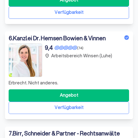
Angebot
Erfahrung als EU-Projektleiterin und interkulturelle
Referentin bringe ich ein tiefes Vers
Verfügbarkeit
6
.
Kanzlei Dr. Hemsen Bowien & Vinnen
9,4
(74)
Arbeitsbereich Winsen (Luhe)
place
Erbrecht. Nicht anderes.
Angebot
Verfügbarkeit
7
.
Birr, Schneider & Partner - Rechtsanwälte