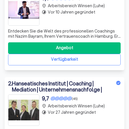
Arbeitsbereich Winsen (Luhe)
place
Vor 10 Jahren gegründet
timelapse
Entdecken Sie die Welt des professionellen Coachings
mit Nazim Bayram, Ihrem Vertrauenscoach in Hamburg. Er
schaffte es, das Coaching für Führungskräfte, Mitarbeiter
und Teams in in seinem Hautberuf (internationaler
Angebot
Konzern), mit einer hohen Akzeptanz, zu implementieren.
Weil Ihm die Menschen und ih
Verfügbarkeit
2
.
Hanseatisches Institut | Coaching |
Mediation | Unternehmensnachfolge |
9,7
(45)
Arbeitsbereich Winsen (Luhe)
place
Vor 27 Jahren gegründet
timelapse