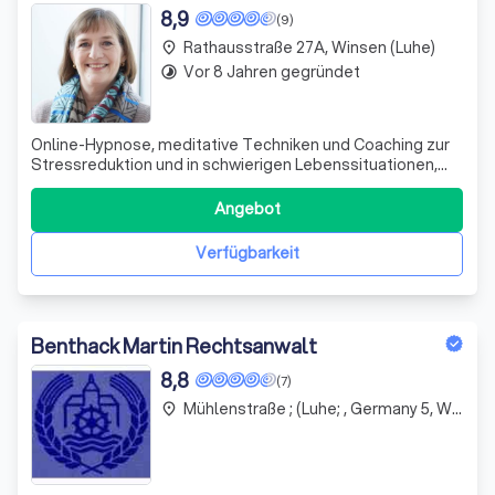
8,9
(9)
Rathausstraße 27A, Winsen (Luhe)
place
Vor 8 Jahren gegründet
timelapse
Online-Hypnose, meditative Techniken und Coaching zur
Stressreduktion und in schwierigen Lebenssituationen,
zum Beispiel bei Neuausrichtung im Beruf und im
Privatleben, sowie zur Entscheidungsfindung
Angebot
Verfügbarkeit
Benthack Martin Rechtsanwalt
8,8
(7)
Mühlenstraße ; (Luhe; , Germany 5, Winsen (Luhe)
place