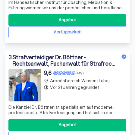
Im Hanseatischen Institut für Coaching, Mediation &
Führung widmen wir uns der persönlichen und beruflichen
Weiterentwicklung von Coaches, Mediatoren,
Unternehmern, Führungskräften und Paaren. Unser
Angebot
Gründer, Dr. Dieter Bischop, bringt seine umfassende
Expertise ein, um individuell zugeschnittene Lös
Verfügbarkeit
3
.
Strafverteidiger Dr. Böttner -
Rechtsanwalt, Fachanwalt für Strafrecht
Hamburg
9,6
(419)
Arbeitsbereich Winsen (Luhe)
place
Vor 21 Jahren gegründet
timelapse
Die Kanzlei Dr. Böttner ist spezialisiert auf moderne,
professionelle Strafverteidigung und hat sich in den
letzten Jahren maßgeblich an der Entwicklung neuer
Ansätze in diesem Bereich beteiligt. Unser Ziel ist es,
Angebot
unseren Mandanten belastende Hauptverhandlungen zu
ersparen und bereits frühzeitig ei