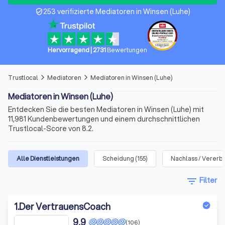
253 verifizierte Mediatoren in Winsen (Luhe)
verified_user
Hervorragend
|
2731
Bewertungen
Trustlocal
Mediatoren
Mediatoren in Winsen (Luhe)
arrow_forward_ios
arrow_forward_ios
Mediatoren in Winsen (Luhe)
Entdecken Sie die besten Mediatoren in Winsen (Luhe) mit
11,981 Kundenbewertungen und einem durchschnittlichen
Trustlocal-Score von 8.2.
Alle Dienstleistungen
Scheidung
(
155
)
Nachlass / Vererb
filter_list
Filter
1
.
Der VertrauensCoach
9,9
(106)