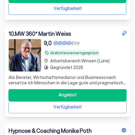
an. Ich vertrete sowohl Mieter als auch Vermieter und
helfe bei der Ausarbeitung und dem Absc
Verfügbarkeit
10
.
MW 360° Martin Weiss
9,0
(7)
Gratis Kennenlerngespräch
local_offer
Arbeitsbereich Winsen (Luhe)
place
Gegründet 2025
timelapse
Als Berater, Wirtschaftsmediator und Businesscoach
versetze ich Menschen in die Lage gute und pragmatische
Lösungen und neue Wege für ihre Herausforderungen zu
finden und umzusetzen.
Angebot
Verfügbarkeit
Hypnose & Coaching Monika Poth