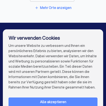
Mediatoren in Neu Wulmstorf
Mehr Orte anzeigen
add
Mediatoren in Boizenburg
Mediatoren in Ahrensburg
Mediatoren in Schenefeld
Mediatoren in Berlin
Wir verwenden Cookies
Mediatoren in München
Mediatoren in Köln
Um unsere Website zu verbessern und Ihnen ein
Die besten Mediatoren für Sie
persönlicheres Erlebnis zu bieten, analysieren wir den
Mediatoren in Frankfurt am Main
Websiteverkehr. Dabei verwenden wir Daten, um Inhalte
info@trustlocal.de
und Werbung zu personalisieren sowie Funktionen für
Mediatoren in Stuttgart
Mediatoren in Düsseldorf
soziale Medien bereitzustellen. Ein Teil dieser Daten
wird mit unseren Partnern geteilt. Diese können die
Mediatoren in Dortmund
Mediatoren in Essen
Informationen mit Daten kombinieren, die Sie ihnen
bereits zur Verfügung gestellt haben oder die sie im
Mediatoren in Bremen
Mediatoren in Nürnberg
keyboard_arrow_down
FÜR PRIVATPERSONEN
Rahmen Ihrer Nutzung ihrer Dienste gesammelt haben.
Mediatoren in Dresden
Mediatoren in Hannover
keyboard_arrow_down
FÜR FIRMEN
Mediatoren in Leipzig
Mediatoren in Duisburg
Alle akzeptieren
keyboard_arrow_down
ÜBER TRUSTLOCAL