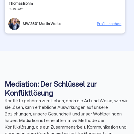
Thomas Böhm
über eine ideale Kombination aus umfangreichem Fachwissen,
05.10.2025
jahrelanger Erfahrung und psychologischem
Einfühlungsvermögen. Dies führt wiederum dazu, dass man bei
Herrn Weiss (anders als leider bei vielen anderen Coaches und
MW 360° Martin Weiss
Profil ansehen
Beratern) keinerlei "Worthülsen" oder "Power-Point Romantik"
bekommt, sondern ehrliches Feedback. Das ist nicht immer schön
und angenehm - aber es bringt einen weiter. Deswegen: Wer
echte Verbesserung und Klarheit möchte, dem sei Martin Weiss
wirklich ans Herz gelegt!
Mediation: Der Schlüssel zur
Konfliktlösung
Konflikte gehören zum Leben, doch die Art und Weise, wie wir
sie lösen, kann erhebliche Auswirkungen auf unsere
Beziehungen, unsere Gesundheit und unser Wohlbefinden
haben. Mediation ist eine alternative Methode der
Konfliktlösung, die auf Zusammenarbeit, Kommunikation und
gegenseitigem Verständnis basiert. Im Gegensatz zu