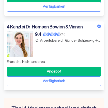
Verfügbarkeit
4
.
Kanzlei Dr. Hemsen Bowien & Vinnen
9,4
(74)
Arbeitsbereich Glinde (Schleswig-Holstein)
place
Erbrecht. Nicht anderes.
Angebot
Verfügbarkeit