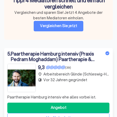
Tipp! 4 Mediatoren schnell und einfach
vergleichen
Vergleichen und sparen Sie! Jetzt 4 Angebote der
besten Mediatoren einholen.
Vergleichen Sie jetzt
5
.
Paartherapie Hamburg intensiv (Praxis
Pedram Moghaddam) Paartherapie &
Paartherapie Online, Trennungsberatung
9,3
(39)
in Hamburg
Arbeitsbereich Glinde (Schleswig-Holstein)
place
Vor 32 Jahren gegründet
timelapse
Paartherapie Hamburg intensiv ehe alles vorbei ist.
Angebot