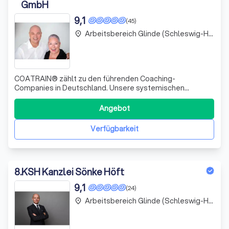
GmbH
9,1
(45)
Arbeitsbereich Glinde (Schleswig-Holstein)
place
COATRAIN® zählt zu den führenden Coaching-
Companies in Deutschland. Unsere systemischen
Coachings, Ausbildungen und Trainings bieten eine
persönliche Entwicklungsreise, die Rollen lebbar macht.
Angebot
Individuell, einmalig, wirksam. Verhaltensmustern,
Führungsfragen und persönlichen Herausforderungen auf
Verfügbarkeit
8
.
KSH Kanzlei Sönke Höft
9,1
(24)
Arbeitsbereich Glinde (Schleswig-Holstein)
place