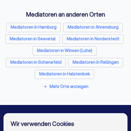
fundierte Ausbildungen und umfangreiche Erfahrung in der
Mediation verschiedener Konfliktarten. Ob Sie eine
Mediatoren an anderen Orten
Familienmediation, eine Wirtschaftsmediation oder eine
Mediation am Arbeitsplatz benötigen – bei Trustlocal finden
Mediatoren in Hamburg
Mediatoren in Ahrensburg
Sie den passenden Mediator für Ihre Bedürfnisse.
Mediatoren in Seevetal
Mediatoren in Norderstedt
Mediatoren in Winsen (Luhe)
Mediatoren in Schenefeld
Mediatoren in Rellingen
Mediatoren in Halstenbek
Mediatoren in Quickborn Kreis Pinneberg
Mehr Orte anzeigen
add
Mediatoren in Pinneberg
Mediatoren in Berlin
Mediatoren in München
Mediatoren in Köln
Mediatoren in Frankfurt am Main
Wir verwenden Cookies