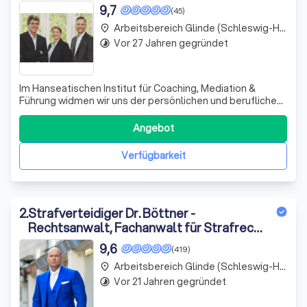
9,7
(45)
Arbeitsbereich Glinde (Schleswig-Holstein)
place
Vor 27 Jahren gegründet
timelapse
Im Hanseatischen Institut für Coaching, Mediation &
Führung widmen wir uns der persönlichen und beruflichen
Weiterentwicklung von Coaches, Mediatoren,
Unternehmern, Führungskräften und Paaren. Unser
Angebot
Gründer, Dr. Dieter Bischop, bringt seine umfassende
Expertise ein, um individuell zugeschnittene Lös
Verfügbarkeit
2
.
Strafverteidiger Dr. Böttner -
Rechtsanwalt, Fachanwalt für Strafrecht
Hamburg
9,6
(419)
Arbeitsbereich Glinde (Schleswig-Holstein)
place
Vor 21 Jahren gegründet
timelapse