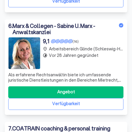
Verfügbarkeit
6
.
Marx & Collegen - Sabine U. Marx -
Anwaltskanzlei
9,1
(16)
Arbeitsbereich Glinde (Schleswig-Holstein)
place
Vor 28 Jahren gegründet
timelapse
Als erfahrene Rechtsanwältin biete ich umfassende
juristische Dienstleistungen in den Bereichen Mietrecht,
Wohnungseigentumsrecht, Forderungsinkasso,
Arbeitsrecht und allgemeines Zivil- und Wirtschaftsrecht
Angebot
an. Ich vertrete sowohl Mieter als auch Vermieter und
helfe bei der Ausarbeitung und dem Absc
Verfügbarkeit
7
.
COATRAIN coaching & personal training