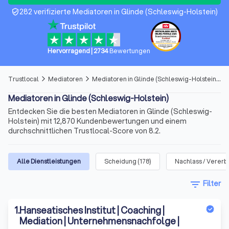
282 verifizierte Mediatoren in Glinde (Schleswig-Holstein)
verified_user
Hervorragend
|
2734
Bewertungen
Trustlocal
Mediatoren
Mediatoren in Glinde (Schleswig-Holstein)
arrow_forward_ios
arrow_forward_ios
Mediatoren in Glinde (Schleswig-Holstein)
Entdecken Sie die besten Mediatoren in Glinde (Schleswig-
Holstein) mit 12,870 Kundenbewertungen und einem
durchschnittlichen Trustlocal-Score von 8.2.
Alle Dienstleistungen
Scheidung
(
178
)
Nachlass / Verer
filter_list
Filter
1
.
Hanseatisches Institut | Coaching |
Mediation | Unternehmensnachfolge |