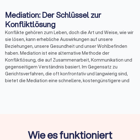
Mediation: Der Schlüssel zur
Konfliktlösung
Konflikte gehören zum Leben, doch die Art und Weise, wie wir
sie lösen, kann erhebliche Auswirkungen auf unsere
Beziehungen, unsere Gesundheit und unser Wohlbefinden
haben. Mediation ist eine alternative Methode der
Konfliktlösung, die auf Zusammenarbeit, Kommunikation und
gegenseitigem Verständnis basiert. Im Gegensatz zu
Gerichtsverfahren, die oft konfrontativ und langwierig sind,
bietet die Mediation eine schnellere, kostengünstigere und
weniger stressige Möglichkeit, Streitigkeiten beizulegen. Bei
Trustlocal haben Sie die Möglichkeit, bis zu vier Angebote von
qualifizierten Mediatoren in Ihrer Nähe einzuholen und so den
passenden Fachmann für Ihren spezifischen Konflikt zu
finden.
Wie es funktioniert
Was ist Mediation?