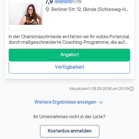
7,9
(5)
Berliner Str. 12, Glinde (Schleswig-Holstein)
place
In der Charismaschmiede entfalten wir Ihr volles Potenzial
durch maßgeschneiderte Coaching-Programme, die auf
mentaler Stärke und Charisma basieren. Wir verstehen die
feinen Dynamiken der Mikromuskulatur ebenso wie die
Angebot
Kraft der Ausstrahlung, die entscheidend sind, um sowohl
im beruflichen als auch
Verfügbarkeit
Aktualisiert: 08.08.2026 um 20:09
info
keyboard_arrow_down
Weitere Ergebnisse anzeigen
Ihr Unternehmen nicht in der Liste?
Kostenlos anmelden