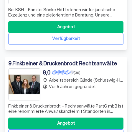
Bei KSH – Kanzlei Sönke Höft stehen wir für juristische
Exzellenz und eine zielorientierte Beratung. Unsere
Kanzlei zeichnet sich durch Fachanwaltschaften und
umfassende Berufserfahrung aus, die es uns
Angebot
ermöglichen, höchsten Qualitätsansprüchen gerecht zu
werden. Unsere Mandanten schätzen insbesonder
Verfügbarkeit
9
.
Finkbeiner & Druckenbrodt Rechtsanwälte
9,0
(36)
Arbeitsbereich Glinde (Schleswig-Holstein)
place
Vor 5 Jahren gegründet
timelapse
Finkbeiner & Druckenbrodt – Rechtsanwälte PartG mbB ist
eine renommierte Anwaltskanzlei mit Standorten in
Hamburg-Eppendorf und Wentorf bei Hamburg. Wir legen
großen Wert auf individuelle Beratung und engagierte
Angebot
Vertretung unserer Mandanten. Unsere Tätigkeit umfasst