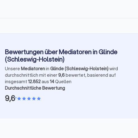
Bewertungen über Mediatoren in Glinde
(Schleswig-Holstein)
Unsere
Mediatoren
in
Glinde (Schleswig-Holstein)
wird
durchschnittlich mit einer
9,6
bewertet, basierend auf
insgesamt
12.852
aus
14
Quellen
Durchschnittliche Bewertung
9,6
•
star
star
star
star
star