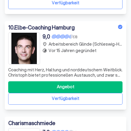
alle wichtigen Bereiche des Priva
Verfügbarkeit
10
.
Elbe-Coaching Hamburg
9,0
(3)
Arbeitsbereich Glinde (Schleswig-Holstein)
place
Vor 15 Jahren gegründet
timelapse
Coaching mit Herz, Haltung und norddeutschem Weitblick.
Christoph bietet professionellen Austausch, und zwar so,
wie man sich Gespräche dieser Art wünscht: persönlich,
klar und auf Augenhöhe.
Angebot
Verfügbarkeit
Charismaschmiede