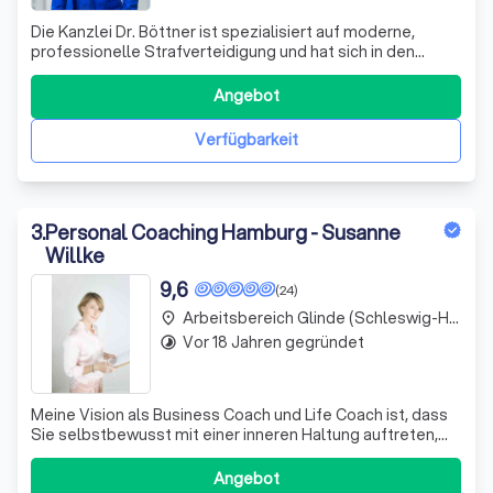
Die Kanzlei Dr. Böttner ist spezialisiert auf moderne,
professionelle Strafverteidigung und hat sich in den
letzten Jahren maßgeblich an der Entwicklung neuer
Ansätze in diesem Bereich beteiligt. Unser Ziel ist es,
Angebot
unseren Mandanten belastende Hauptverhandlungen zu
ersparen und bereits frühzeitig ei
Verfügbarkeit
3
.
Personal Coaching Hamburg - Susanne
Willke
9,6
(24)
Arbeitsbereich Glinde (Schleswig-Holstein)
place
Vor 18 Jahren gegründet
timelapse
Meine Vision als Business Coach und Life Coach ist, dass
Sie selbstbewusst mit einer inneren Haltung auftreten,
wirken und führen. Sie mutig Ihre Selbstverantwortung
und Selbstermächtigung leben.
Angebot