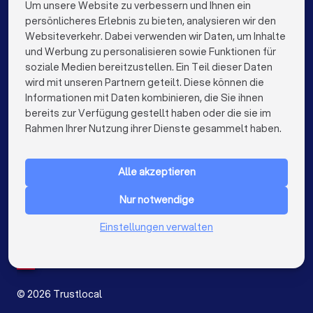
Mediatoren in Stuttgart
Mediatoren in Düsseldorf
Um unsere Website zu verbessern und Ihnen ein
Die besten Mediatoren für Sie
persönlicheres Erlebnis zu bieten, analysieren wir den
Mediatoren in Dortmund
Mediatoren in Essen
Websiteverkehr. Dabei verwenden wir Daten, um Inhalte
info@trustlocal.de
und Werbung zu personalisieren sowie Funktionen für
Mediatoren in Bremen
Mediatoren in Nürnberg
soziale Medien bereitzustellen. Ein Teil dieser Daten
wird mit unseren Partnern geteilt. Diese können die
Mediatoren in Dresden
Mediatoren in Hannover
Informationen mit Daten kombinieren, die Sie ihnen
bereits zur Verfügung gestellt haben oder die sie im
Mediatoren in Leipzig
Mediatoren in Duisburg
keyboard_arrow_down
FÜR PRIVATPERSONEN
Rahmen Ihrer Nutzung ihrer Dienste gesammelt haben.
Mediatoren in Bochum
Mediatoren in Wuppertal
keyboard_arrow_down
FÜR FIRMEN
Mediatoren in Bielefeld
Mediatoren in Bonn
Alle akzeptieren
keyboard_arrow_down
ÜBER TRUSTLOCAL
Mediatoren in Münster
Mediatoren in der Nähe
Nur notwendige
LAND
Niederlande
Einstellungen verwalten
Belgien
Deutschland
Spanien
©
2026
Trustlocal