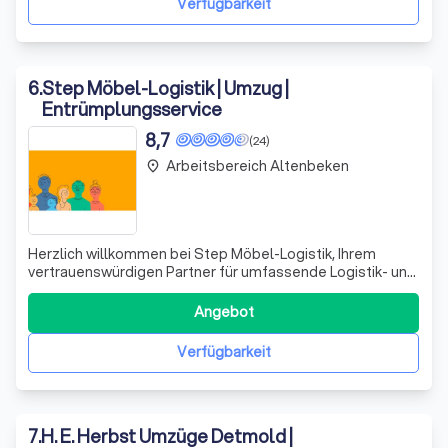
Verfügbarkeit
6
.
Step Möbel-Logistik | Umzug |
Entrümplungsservice
8,7
(24)
Arbeitsbereich Altenbeken
place
Herzlich willkommen bei Step Möbel-Logistik, Ihrem
vertrauenswürdigen Partner für umfassende Logistik- und
Transportlösungen in Rheda-Wiedenbrück. Seit unserer
Gründung im Jahr 2021 haben wir uns mit Leidenschaft und
Angebot
Engagement der Bereitstellung erstklassiger
Dienstleistungen verschrieben. Unser dy
Verfügbarkeit
7
.
H. E. Herbst Umzüge Detmold |