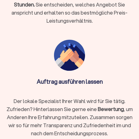
Stunden.
Sie entscheiden, welches Angebot Sie
Halteverbotszonen:
Einholen von Genehmigungen und
anspricht und erhalten so das bestmögliche Preis-
Aufstellen der Schilder
Leistungsverhältnis.
Entsorgung & Reinigung:
besenreine Übergabe der alten
Wohnung
Einlagerung:
kurzfristig oder länger bei Überschneidung
von Terminen
Verpackungsmaterial:
stabile Kartons, Kleiderboxen,
Schutzfolien, Matratzenhüllen
Auftrag ausführen lassen
Info:
Ist Reinigung nicht im Angebot des
Umzugsunternehmens enthalten, kann eine
spezialisierte Reinigungsfirma ebenfalls die
Der lokale Spezialist Ihrer Wahl wird für Sie tätig.
Endreinigung durchführen. Bei engen Terminen,
Zufrieden? Hinterlassen Sie gerne eine
Bewertung
, um
vielen empfindlichen Gegenständen, hohen Etagen,
Anderen Ihre Erfahrung mitzuteilen. Zusammen sorgen
eingeschränkten Parkmöglichkeiten oder
wir so für mehr Transparenz und Zufriedenheit im und
beruflicher Belastung empfiehlt sich ein
nach dem Entscheidungsprozess.
professionelles Rundum-Paket.