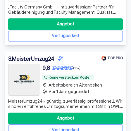
„Facility Germany GmbH – Ihr zuverlässiger Partner für
Gebäudereinigung und Facility Management. Qualität,
Flexibilität und maßgeschneiderte Lösungen für Ihre
Objekte.“
Angebot
Verfügbarkeit
3
.
MeisterUmzug24
TOP PRO
9,8
(157)
Keine versteckten Kosten!
local_offer
Arbeitsbereich Altenbeken
place
Vor 1 Jahr gegründet
timelapse
MeisterUmzug24 – günstig, zuverlässig, professionell. Wir
sind ein erfahrenes Umzugsunternehmen mit Sitz in OWL
und stehen für stressfreie, saubere und pünktliche
Umzüge. Ob privat oder gewerblich – wir transportieren Ihr
Angebot
Hab und Gut sicher und sorgfältig an den neuen Ort. Unser
Anspruch: Hohe Quali
Verfügbarkeit