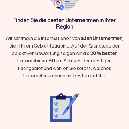
Finden Sie die besten Unternehmen in Ihrer
Was macht ein Umzugsunternehmen?
Region
Ein Umzugsunternehmen, oft auch als Möbelspedition
bezeichnet, ist ein spezialisierter Dienstleister, der
Wir sammeln die Informationen von
allen Unternehmen
,
Privatpersonen und Firmen bei der Planung, Organisation und
die in Ihrem Gebiet tätig sind. Auf der Grundlage der
Durchführung eines Wohnort- oder Standortwechsels
objektiven Bewertung zeigen wir die
20 % besten
unterstützt. Professionelle Umzugsunternehmen in
Unternehmen
. Filtern Sie nach dem richtigen
Altenbeken kennen Hausordnungen, Park- und
Fachgebiet und wählen Sie selbst, welches
Halteverbotsregeln, Treppenhäuser und Aufzüge und bringen
Unternehmen Ihnen am besten gefällt.
das passende Team samt Fahrzeugen mit.
Das Leistungsspektrum kann je nach Anbieter und gebuchtem
Paket stark variieren, von reinen Transportleistungen bis hin
zum kompletten Rundum-sorglos-Paket.
Kernleistungen eines Umzugsunternehmens
Die grundlegendsten Aufgaben, die fast jedes
Umzugsunternehmen anbietet: