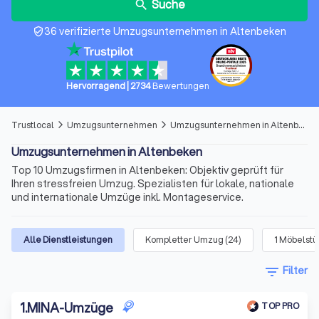
Suche
search
36 verifizierte Umzugsunternehmen in Altenbeken
verified_user
Hervorragend
|
2734
Bewertungen
Trustlocal
Umzugsunternehmen
Umzugsunternehmen in Altenbeken
arrow_forward_ios
arrow_forward_ios
Umzugsunternehmen in Altenbeken
Top 10 Umzugsfirmen in Altenbeken: Objektiv geprüft für
Ihren stressfreien Umzug. Spezialisten für lokale, nationale
und internationale Umzüge inkl. Montageservice.
Alle Dienstleistungen
Kompletter Umzug
(
24
)
1 Möbelst
filter_list
Filter
1
.
MINA-Umzüge
TOP PRO