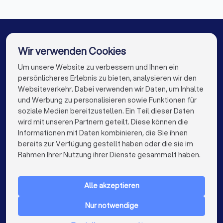
Umzugsunternehmen in Bielefeld
Umzugsunternehmen in Gütersloh
Umzugsunternehmen in Lippstadt
Wir verwenden Cookies
Um unsere Website zu verbessern und Ihnen ein
Die besten Umzugsunternehmen für Sie
Umzugsunternehmen in Herford
persönlicheres Erlebnis zu bieten, analysieren wir den
Umzugsunternehmen in Berlin
Websiteverkehr. Dabei verwenden wir Daten, um Inhalte
info@trustlocal.de
und Werbung zu personalisieren sowie Funktionen für
Umzugsunternehmen in Hamburg
soziale Medien bereitzustellen. Ein Teil dieser Daten
wird mit unseren Partnern geteilt. Diese können die
Umzugsunternehmen in München
Informationen mit Daten kombinieren, die Sie ihnen
bereits zur Verfügung gestellt haben oder die sie im
keyboard_arrow_down
Umzugsunternehmen in Köln
FÜR PRIVATPERSONEN
Rahmen Ihrer Nutzung ihrer Dienste gesammelt haben.
keyboard_arrow_down
Umzugsunternehmen in Frankfurt am Main
FÜR FIRMEN
Alle akzeptieren
Umzugsunternehmen in Stuttgart
keyboard_arrow_down
ÜBER TRUSTLOCAL
Nur notwendige
Umzugsunternehmen in Düsseldorf
LAND
Niederlande