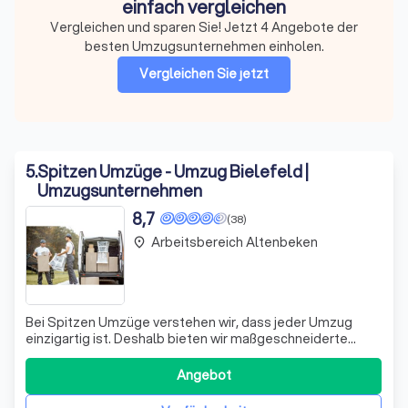
einfach vergleichen
Vergleichen und sparen Sie! Jetzt 4 Angebote der
besten Umzugsunternehmen einholen.
Vergleichen Sie jetzt
5
.
Spitzen Umzüge - Umzug Bielefeld |
Umzugsunternehmen
8,7
(38)
Arbeitsbereich Altenbeken
place
Bei Spitzen Umzüge verstehen wir, dass jeder Umzug
einzigartig ist. Deshalb bieten wir maßgeschneiderte
Lösungen, die genau auf Ihre Bedürfnisse abgestimmt
sind. Ob in Bielefeld oder deutschlandweit – unsere
Angebot
Umzugsprofis planen Ihren Umzug bis ins kleinste Detail,
professionell und termingerecht. Wi