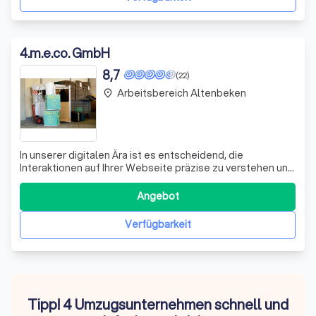
4
.
m.e.co. GmbH
8,7
(22)
Arbeitsbereich Altenbeken
place
In unserer digitalen Ära ist es entscheidend, die
Interaktionen auf Ihrer Webseite präzise zu verstehen und
zu optimieren. Wir bei [Ihr Unternehmensname]
spezialisieren uns darauf, durch den Einsatz von Google
Angebot
Analytics 4 tiefgreifende Einblicke in das Verhalten Ihrer
Websitebesucher zu gewinnen. Un
Verfügbarkeit
Tipp! 4 Umzugsunternehmen schnell und