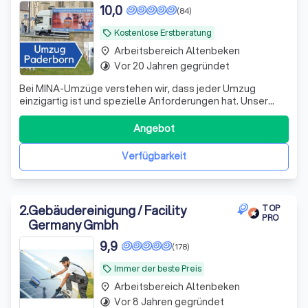
10,0
(84)
Kostenlose Erstberatung
local_offer
Arbeitsbereich Altenbeken
place
Vor 20 Jahren gegründet
timelapse
Bei MINA-Umzüge verstehen wir, dass jeder Umzug
einzigartig ist und spezielle Anforderungen hat. Unser
engagiertes Team aus professionellen Umzugsexperten
steht bereit, um Ihnen einen reibungslosen und
Angebot
stressfreien Umzug zu garantieren. Wir bieten eine breite
Palette von Umzugsdienstleistungen an, d
Verfügbarkeit
2
.
Gebäudereinigung / Facility
TOP
PRO
Germany Gmbh
9,9
(178)
Immer der beste Preis
local_offer
Arbeitsbereich Altenbeken
place
Vor 8 Jahren gegründet
timelapse