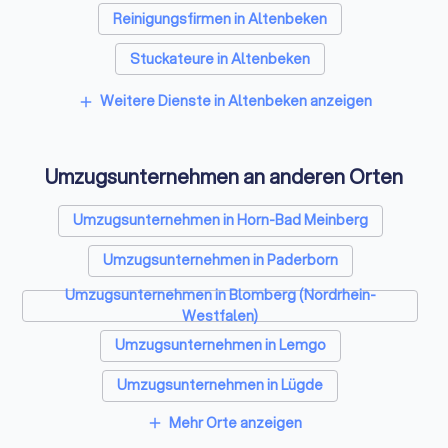
Reinigungsfirmen in Altenbeken
Stuckateure in Altenbeken
Spezialisten für Dämmung in Altenbeken
Weitere Dienste in Altenbeken anzeigen
add
Kammerjäger in Altenbeken
Umzugsunternehmen an anderen Orten
Sicherheitstechniker in Altenbeken
Trockenbauer in Altenbeken
Umzugsunternehmen in Horn-Bad Meinberg
Entrümpelungsfirmen in Altenbeken
Umzugsunternehmen in Paderborn
Umzugsunternehmen in Blomberg (Nordrhein-
Sanitärinstallateure in Altenbeken
Westfalen)
Fliesenleger in Altenbeken
Umzugsunternehmen in Lemgo
Fensterbauer in Altenbeken
Umzugsunternehmen in Lügde
Bodenleger in Altenbeken
Mehr Orte anzeigen
add
Umzugsunternehmen in Höxter