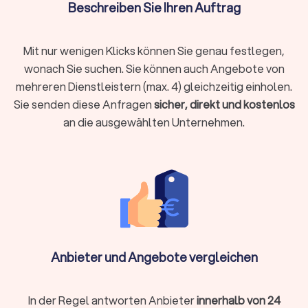
Beschreiben Sie Ihren Auftrag
Transport:
Der sichere Transport des Umzugsguts von der
alten zur neuen Adresse. Dies beinhaltet das Bereitstellen
eines geeigneten LKW (Möbelwagen) und des Fahrpersonals.
Mit nur wenigen Klicks können Sie genau festlegen,
Be- und Entladen:
Das professionelle Tragen und Verstauen
wonach Sie suchen. Sie können auch Angebote von
der Möbel und Umzugskartons in den LKW sowie das
mehreren Dienstleistern (max. 4) gleichzeitig einholen.
Ausladen am Zielort.
Sie senden diese Anfragen
sicher, direkt und kostenlos
Transportsicherung:
Das fachgerechte Sichern der Möbel im
LKW mit Decken, Gurten und Folien, um Schäden während der
an die ausgewählten Unternehmen.
Fahrt zu vermeiden.
Zusatzservices von Transportunternehmen
für Umzüge in Altenbeken
Viele Umzugsunternehmen in Altenbeken bieten ergänzende
Leistungen, die Ihren Umzug einfacher und schneller machen:
Anbieter und Angebote vergleichen
Komplettservice:
professionelles Packen, Beschriftung
und Entpacken
Montage:
Betten, Schränke oder Küchen fachgerecht auf-
In der Regel antworten Anbieter
innerhalb von 24
und abbauen