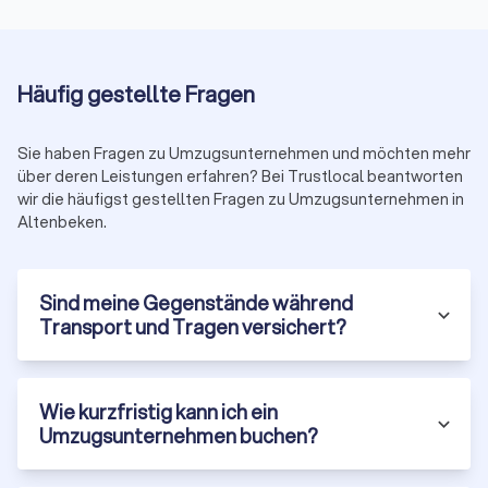
Weitere Kostenfaktoren
Häufig gestellte Fragen
Kilometerpauschale Fernumzug: 0,50 bis 1,50 € pro
Kilometer
Verpackungsmaterial: 50 bis 200 €
Sie haben Fragen zu Umzugsunternehmen und möchten mehr
über deren Leistungen erfahren? Bei Trustlocal beantworten
Packservice: 100 bis 300 €
wir die häufigst gestellten Fragen zu Umzugsunternehmen in
Montage/Demontage: 50 bis 150 € je Möbelstück
Altenbeken.
Einlagerung: 30 bis 50 € pro Kubikmeter/Monat
Typische Zusatzkosten: Lange Tragewege über 30 Meter
Sind meine Gegenstände während
oder Etagen ohne Aufzug, Wochenend- und
Transport und Tragen versichert?
Feiertagszuschläge, Spezialtransporte wie Klavier,
Kunstobjekte oder Tresore.
Für eine detaillierte Kostenaufstellung besuchen Sie unsere
Umzugskosten-Seite
. Dort finden Sie auch spezifische
Wie kurzfristig kann ich ein
Informationen zu
internationalen Umzugskosten
und weiteren
Umzugsunternehmen buchen?
Spezialfällen.