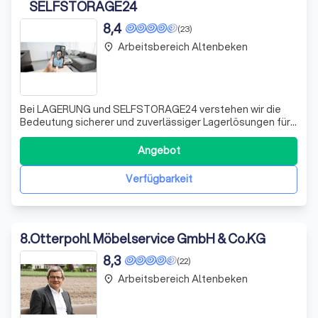
SELFSTORAGE24
8,4
(23)
Arbeitsbereich Altenbeken
place
Bei LAGERUNG und SELFSTORAGE24 verstehen wir die
Bedeutung sicherer und zuverlässiger Lagerlösungen für
Ihre wertvollen Güter. Mit jahrzehntelanger Erfahrung in
der Branche bieten wir eine breite Palette an
Angebot
Lagermöglichkeiten, die von Containerlagerung über
Selfstorage bis hin zur Räderlagerung reic
Verfügbarkeit
8
.
Otterpohl Möbelservice GmbH & Co.KG
8,3
(22)
Arbeitsbereich Altenbeken
place