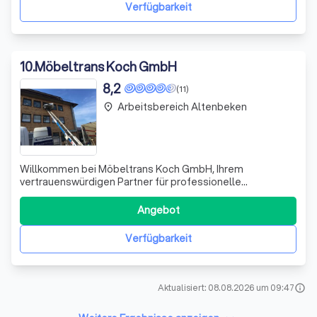
gestalten. Mit über acht Jahr
Verfügbarkeit
10
.
Möbeltrans Koch GmbH
8,2
(11)
Arbeitsbereich Altenbeken
place
Willkommen bei Möbeltrans Koch GmbH, Ihrem
vertrauenswürdigen Partner für professionelle
Umzugsdienstleistungen. Mit jahrelanger Erfahrung und
einem engagierten Team setzen wir uns dafür ein, Ihren
Angebot
Umzug so reibungslos und stressfrei wie möglich zu
gestalten. Unser umfassendes Angebot umfasst nicht
Verfügbarkeit
Aktualisiert: 08.08.2026 um 09:47
info