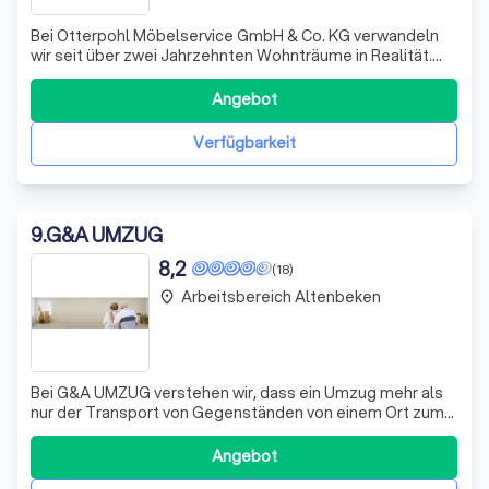
Bei Otterpohl Möbelservice GmbH & Co. KG verwandeln
wir seit über zwei Jahrzehnten Wohnträume in Realität.
Mit einem Team aus über 25 hochqualifizierten
Mitarbeitern, die alle eine fundierte Tischlerausbildung
Angebot
besitzen und regelmäßig an Weiterbildungen teilnehmen,
garantieren wir die perfekte Umsetz
Verfügbarkeit
9
.
G&A UMZUG
8,2
(18)
Arbeitsbereich Altenbeken
place
Bei G&A UMZUG verstehen wir, dass ein Umzug mehr als
nur der Transport von Gegenständen von einem Ort zum
anderen ist. Es geht um den Beginn eines neuen Kapitels
in Ihrem Leben. Deshalb setzen wir alles daran, diesen
Angebot
Übergang so reibungslos und stressfrei wie möglich zu