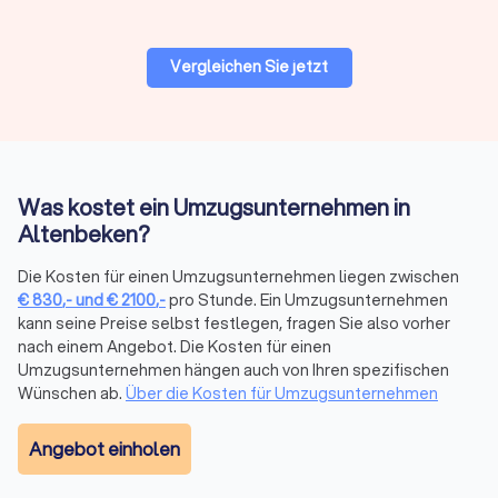
Vergleichen Sie jetzt
Preise & Modelle in Altenbeken
Der Preis eines Umzugsdienstes hängt von Volumen, Distanz,
Stockwerk/Aufzug, Serviceumfang und Saison ab. Anbieter
kalkulieren oft mit Festpreis bei klarer Leistung oder
Stundenlohn bei kleinen oder variablen Umzügen.
Was kostet ein Umzugsunternehmen in
Altenbeken?
Stundenbasierte
Kostenfaktor
Tageswerte
Die Kosten für einen Umzugsunternehmen liegen zwischen
Richtwerte
€
830
,-
und
€
2100
,-
pro Stunde. Ein Umzugsunternehmen
kann seine Preise selbst festlegen, fragen Sie also vorher
Umzugshelfer
25–40 € pro Stunde
200–320 €
nach einem Angebot. Die Kosten für einen
Umzugsunternehmen hängen auch von Ihren spezifischen
Möbelpacker
30–50 € pro Stunde
240–400 €
Wünschen ab.
Über die Kosten für Umzugsunternehmen
LKW mit
Angebot einholen
50–100 € pro Stunde
400–720 €
Fahrer