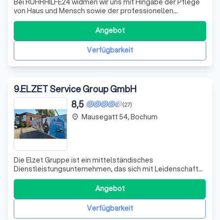
Bei RUHRHILFE24 widmen wir uns mit Hingabe der Pflege
von Haus und Mensch sowie der professionellen
Betreuung von Immobilien. Unser umfassendes
Dienstleistungsangebot reicht von der grundlegenden
Angebot
Reinigung über den Full-Service bis hin zu spezialisierten
Angeboten wie Gartenpflege und Winterdiensten
Verfügbarkeit
9
.
ELZET Service Group GmbH
8,5
(27)
Mausegatt 54, Bochum
place
Die Elzet Gruppe ist ein mittelständisches
Dienstleistungsunternehmen, das sich mit Leidenschaft
und Professionalität der Sicherheit und Sauberkeit
widmet. Mit Sitz im Herzen des Ruhrgebiets, in Bochum
Angebot
Wattenscheid, sind wir stolz darauf, Unternehmen und
Institutionen in ganz NRW zu betreuen. Unsere
Verfügbarkeit