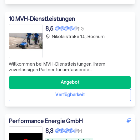
10
.
MVH-Dienstleistungen
8,5
(12)
Nikolaistraße 1.0, Bochum
place
Willkommen bei MVH-Dienstleistungen, Ihrem
zuverlässigen Partner für umfassende
Hausmeisterservices! Wir zeichnen uns durch
Verlässlichkeit und Termintreue aus und garantieren, dass
Angebot
wir Ihre Aufträge stets pünktlich und professionell
erledigen. Unser erfahrenes Team von Fachkräften kennt
Verfügbarkeit
sich besten
Performance Energie GmbH
8,3
(2)