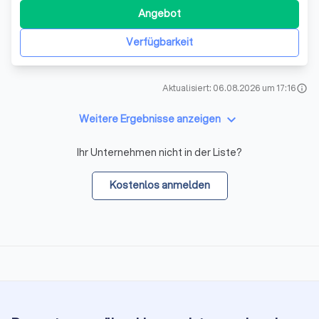
Aufenthaltsräume. Toiletten und Entsorgung von Müll.
Angebot
Verfügbarkeit
Aktualisiert: 06.08.2026 um 17:16
info
keyboard_arrow_down
Weitere Ergebnisse anzeigen
Ihr Unternehmen nicht in der Liste?
Kostenlos anmelden