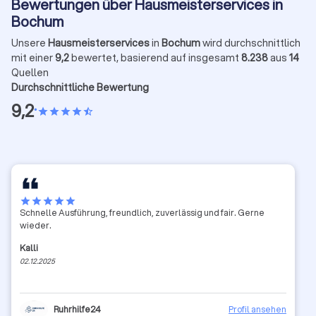
Bewertungen über Hausmeisterservices in
Bochum
Unsere
Hausmeisterservices
in
Bochum
wird durchschnittlich
mit einer
9,2
bewertet, basierend auf insgesamt
8.238
aus
14
Quellen
Durchschnittliche Bewertung
9,2
•
star
star
star
star
star_half
star
star
star
star
star
Schnelle Ausführung, freundlich, zuverlässig und fair. Gerne
wieder.
Kalli
02.12.2025
Ruhrhilfe24
Profil ansehen