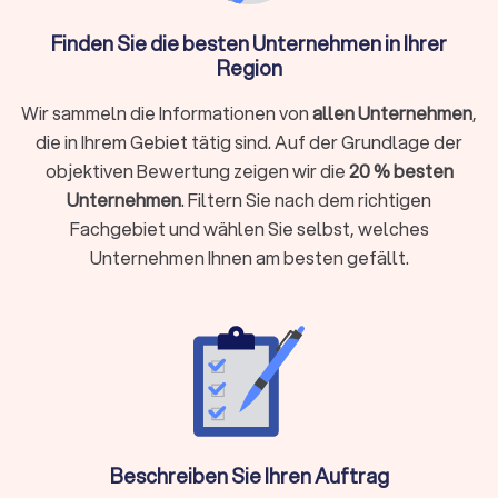
Aufschluss über Qualität und Zuverlässigkeit geben.
Trustlocal erfasst ausschließlich verifizierte Rezensionen,
Finden Sie die besten Unternehmen in Ihrer
sodass Sie sich auf authentische Erfahrungsberichte
Region
verlassen können. Zudem sollte der Anbieter über eine
umfassende
Haftpflicht- und
Wir sammeln die Informationen von
allen Unternehmen
,
Betriebshaftpflichtversicherung
verfügen.
die in Ihrem Gebiet tätig sind. Auf der Grundlage der
objektiven Bewertung zeigen wir die
20 % besten
Unternehmen
. Filtern Sie nach dem richtigen
Leistungen eines professionellen
Fachgebiet und wählen Sie selbst, welches
Hausmeisterservice
Unternehmen Ihnen am besten gefällt.
Moderne Hausmeisterdienste bieten mehr als klassische
Gebäudereinigung. Zu den wichtigsten Aufgaben gehören:
Technische Wartung und Instandhaltung:
Heizungs- und Lüftungsanlagen kontrollieren
Elektroinstallationen überprüfen und kleine Reparaturen
durchführen
Sanitäranlagen warten und defekte Armaturen
Beschreiben Sie Ihren Auftrag
austauschen