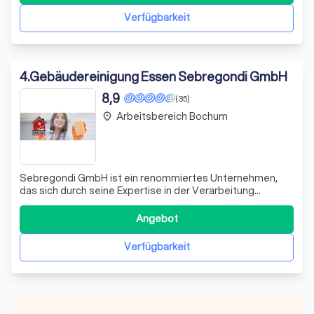
Fachleuten, sind wir stolz darauf, sowohl ge
Verfügbarkeit
4
.
Gebäudereinigung Essen Sebregondi GmbH
8,9
(35)
Arbeitsbereich Bochum
place
Sebregondi GmbH ist ein renommiertes Unternehmen,
das sich durch seine Expertise in der Verarbeitung
personenbezogener Daten auszeichnet. Wir sind stolz
darauf, unseren Kunden einen umfassenden Datenschutz
Angebot
zu bieten, der auf den neuesten technologischen
Standards und gesetzlichen Vorgaben basiert. U
Verfügbarkeit