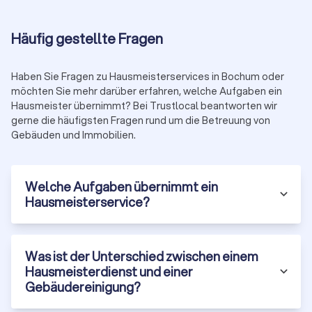
ideal für Wohngebäude und kleine Gewerbeobjekte.
Technischer Hausdienst:
Spezialisierte Wartung
Häufig gestellte Fragen
technischer Anlagen – für moderne Bürogebäude oder
Industrieobjekte mit komplexer Haustechnik.
Facility-Management:
Ganzheitliche
Haben Sie Fragen zu Hausmeisterservices in Bochum oder
Gebäudebewirtschaftung inklusive Planung,
möchten Sie mehr darüber erfahren, welche Aufgaben ein
Kostenkontrolle und Koordination von Dienstleistern –
Hausmeister übernimmt? Bei Trustlocal beantworten wir
geeignet für große Immobilien und Portfolios.
gerne die häufigsten Fragen rund um die Betreuung von
Objektbetreuung:
Flexible Angebote für Ferienimmobilien,
Gebäuden und Immobilien.
Leerstände oder temporäre Betreuung während
Renovierungen.
Notdienst-Hausmeisterservice:
24-Stunden-Bereitschaft
Welche Aufgaben übernimmt ein
bei Notfällen (z.B. Wasserschäden, Heizungsausfall,
Hausmeisterservice?
Sicherheitsprobleme). Meist als Ergänzung buchbar.
Qualifikationen eines qualifizierten
Was ist der Unterschied zwischen einem
Hausmeisters
Hausmeisterdienst und einer
Gebäudereinigung?
Ein professioneller Hausmeister kombiniert verschiedene
Fähigkeiten und Nachweise:
Handwerkliche Grundausbildung (oft Lehre als Elektriker,