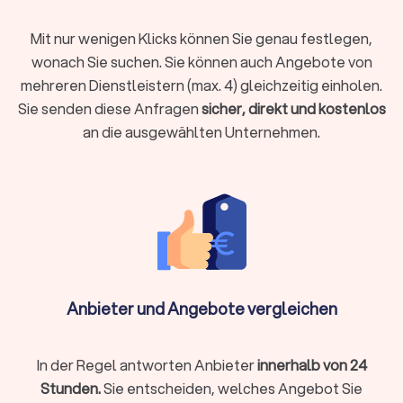
Aufzugsanlagen überwachen und Wartungsprotokolle
führen
Mit nur wenigen Klicks können Sie genau festlegen,
wonach Sie suchen. Sie können auch Angebote von
mehreren Dienstleistern (max. 4) gleichzeitig einholen.
Reinigung und Pflege:
Sie senden diese Anfragen
sicher, direkt und kostenlos
Treppenhäuser, Flure und Gemeinschaftsräume reinigen
Außenanlagen und Eingangsbereiche pflegen
an die ausgewählten Unternehmen.
Fenster und Glasflächen säubern
Winterdienst und Schneeräumung sicherstellen
Garten- und Außenbereich:
Rasenpflege und Heckenschnitt
Bepflanzung und saisonale Gestaltung
Gehwege und Parkplätze instand halten
Mülltonnen bereitstellen und zurückstellen
Anbieter und Angebote vergleichen
In der Regel antworten Anbieter
innerhalb von 24
Sicherheit und Überwachung:
Schließdienst und Gebäudekontrolle durchführen
Stunden.
Sie entscheiden, welches Angebot Sie