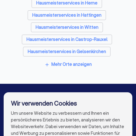
Organisation dahinter steht. Die
Hausmeisterservices in Herne
Anzahl der Mitgliedsbetriebe
gibt hier den entscheidenden
Hausmeisterservices in Hattingen
Ausschlag. Werden auch Sie
Mitglied der Landesinnung
Hausmeisterservices in Witten
Hessen des Gebäudereiniger-
Handwerks. Selbstverständlich
Hausmeisterservices in Castrop-Rauxel
beraten wir Sie gerne und
Hausmeisterservices in Gelsenkirchen
informieren Sie über weitere
Details. Sieh haben noch offene
Hausmeisterservices in Recklinghausen
Fragen? Wir sind gerne für Sie da.
Mehr Orte anzeigen
add
Nehmen Sie mit uns Kontakt auf.
Hausmeisterservices in Herten
Hausmeisterservices in Essen
Hausmeisterservices in Sprockhövel
Wir verwenden Cookies
Hausmeisterservices in Dortmund
Um unsere Website zu verbessern und Ihnen ein
Die besten Hausmeisterservices für Sie
persönlicheres Erlebnis zu bieten, analysieren wir den
Hausmeisterservices in Berlin
Websiteverkehr. Dabei verwenden wir Daten, um Inhalte
info@trustlocal.de
und Werbung zu personalisieren sowie Funktionen für