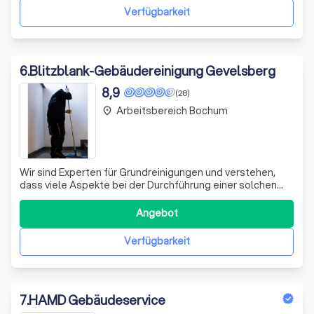
unermüdliches Streben nach Kundenzufri
Verfügbarkeit
6
.
Blitzblank-Gebäudereinigung Gevelsberg
8,9
(28)
Arbeitsbereich Bochum
place
Wir sind Experten für Grundreinigungen und verstehen,
dass viele Aspekte bei der Durchführung einer solchen
Reinigung eine Rolle spielen. Ob es sich um eine
leerstehende oder möblierte Wohnung handelt, wir
Angebot
passen unsere Dienstleistungen an Ihre spezifischen
Bedürfnisse an. Wir berücksichtigen auch,
Verfügbarkeit
7
.
HAMD Gebäudeservice