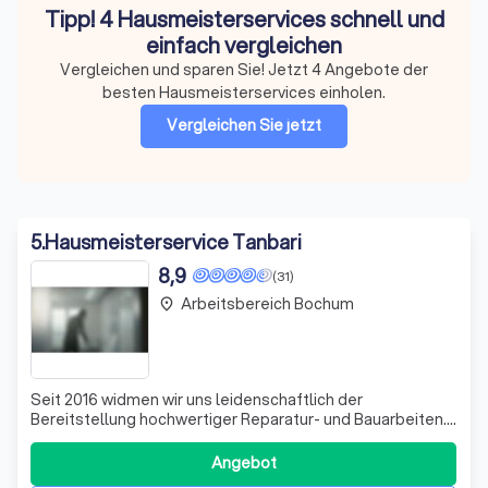
Tipp! 4 Hausmeisterservices schnell und
einfach vergleichen
Vergleichen und sparen Sie! Jetzt 4 Angebote der
besten Hausmeisterservices einholen.
Vergleichen Sie jetzt
5
.
Hausmeisterservice Tanbari
8,9
(31)
Arbeitsbereich Bochum
place
Seit 2016 widmen wir uns leidenschaftlich der
Bereitstellung hochwertiger Reparatur- und Bauarbeiten.
Unsere Mission ist es, Ihnen maßgeschneiderte Lösungen
zu bieten, die Ihre Erwartungen übertreffen. Wir zeichnen
Angebot
uns durch Integrität, Professionalität und ein