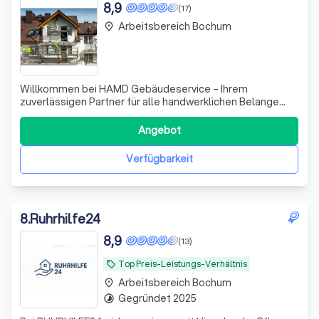
8,9
(17)
Arbeitsbereich Bochum
place
Willkommen bei HAMD Gebäudeservice – Ihrem
zuverlässigen Partner für alle handwerklichen Belange
rund um Ihr Zuhause! Wir zeichnen uns durch unsere
Leidenschaft und unser Engagement aus, qualitativ
Angebot
hochwertige und verlässliche Dienstleistungen zu bieten,
die Ihre Erwartungen übertreffen. Unser kompe
Verfügbarkeit
8
.
Ruhrhilfe24
8,9
(13)
Top Preis-Leistungs-Verhältnis
local_offer
Arbeitsbereich Bochum
place
Gegründet 2025
timelapse