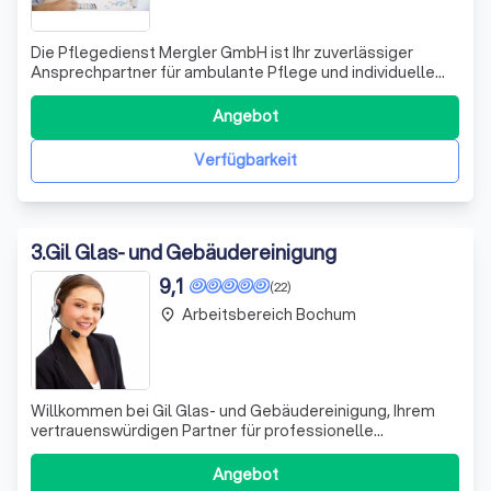
Die Pflegedienst Mergler GmbH ist Ihr zuverlässiger
Ansprechpartner für ambulante Pflege und individuelle
Betreuung in Essen. Mit einem engagierten, qualifizierten
Team bieten wir eine ganzheitliche Versorgung, die exakt
Angebot
auf die Bedürfnisse unserer Klientinnen und Klienten
abgestimmt ist. Unser Ziel
Verfügbarkeit
3
.
Gil Glas- und Gebäudereinigung
9,1
(22)
Arbeitsbereich Bochum
place
Willkommen bei Gil Glas- und Gebäudereinigung, Ihrem
vertrauenswürdigen Partner für professionelle
Reinigungsdienstleistungen in Essen, Bochum, Mülheim an
der Ruhr, Dortmund, Oberhausen und Bottrop. Mit
Angebot
jahrelanger Erfahrung und einem engagierten Team von