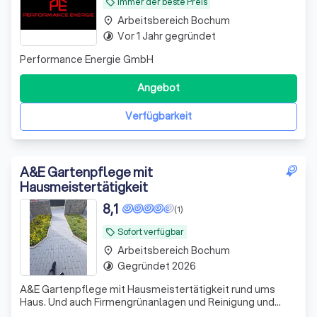
Immer der beste Preis
local_offer
Arbeitsbereich Bochum
place
Vor 1 Jahr gegründet
timelapse
Performance Energie GmbH
Angebot
Verfügbarkeit
A&E Gartenpflege mit
Hausmeistertätigkeit
8,1
(1)
Sofort verfügbar
local_offer
Arbeitsbereich Bochum
place
Gegründet 2026
timelapse
A&E Gartenpflege mit Hausmeistertätigkeit rund ums
Haus. Und auch Firmengrünanlagen und Reinigung und
Reparaturen von Flurentreppenhäusern