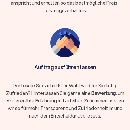
Brandschutzeinrichtungen überprüfen
anspricht und erhalten so das bestmögliche Preis-
Notbeleuchtung testen
Leistungsverhältnis.
Objektbetreuung bei längerer Abwesenheit
Viele Anbieter stellen flexible Leistungspakete
zusammen, die individuell auf Ihre Immobilie
zugeschnitten werden können. Von der monatlichen
Grundbetreuung bis zum umfassenden Facility-
Management sind vielfältige Kombinationen möglich.
Auftrag ausführen lassen
Was kostet ein Hausmeisterservice?
Die Kosten für einen Hausmeisterservice liegen in
Der lokale Spezialist Ihrer Wahl wird für Sie tätig.
Deutschland meist zwischen
15 €
und
60 €
pro Stunde.
Zufrieden? Hinterlassen Sie gerne eine
Bewertung
, um
Monatspauschalen bewegen sich zwischen
150 €
und
500
Anderen Ihre Erfahrung mitzuteilen. Zusammen sorgen
€
. Für Mieter gilt eine Obergrenze von
0,50 €
pro
wir so für mehr Transparenz und Zufriedenheit im und
Quadratmeter monatlich. Die tatsächlichen Kosten
hängen von Größe des Objekts, Leistungsumfang und
nach dem Entscheidungsprozess.
Region ab.