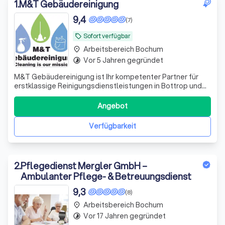
und Umgebung.
1
.
M&T Gebäudereinigung
9,4
(7)
Sofort verfügbar
local_offer
Arbeitsbereich Bochum
place
Vor 5 Jahren gegründet
timelapse
M&T Gebäudereinigung ist Ihr kompetenter Partner für
erstklassige Reinigungsdienstleistungen in Bottrop und
Umgebung. Wir bieten ein breites Spektrum an
Reinigungsservices, die sowohl Privat- als auch
Angebot
Geschäftskunden zugutekommen. Unser engagiertes
Team arbeitet mit Hingabe daran, Ihre Räumlichkeite
Verfügbarkeit
2
.
Pflegedienst Mergler GmbH –
Ambulanter Pflege- & Betreuungsdienst
9,3
(8)
Arbeitsbereich Bochum
place
Vor 17 Jahren gegründet
timelapse