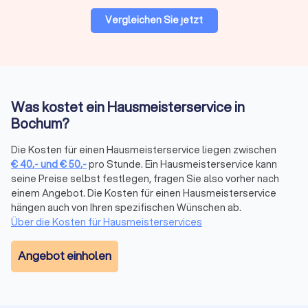
Vergleichen Sie jetzt
Typische Kostenfaktoren:
Immobiliengröße:
Größere Objekte senken oft den
Quadratmeterpreis.
Leistungsumfang:
Reine Reinigung ist günstiger als
technische Wartung oder Gartenarbeiten.
Was kostet ein Hausmeisterservice in
Betreuungsintensität:
Tägliche Betreuung kostet mehr als
Bochum?
wöchentliche Einsätze.
Sonderleistungen:
Notdienste, Winterdienst und spezielle
Die Kosten für einen Hausmeisterservice liegen zwischen
technische Arbeiten werden meist separat berechnet.
€
40
,-
und
€
50
,-
pro Stunde. Ein Hausmeisterservice kann
Standort:
In Bochum können die Preise je nach Stadtteil
seine Preise selbst festlegen, fragen Sie also vorher nach
und Marktumfeld variieren.
einem Angebot. Die Kosten für einen Hausmeisterservice
Detaillierte Informationen zu Hausmeisterkosten pro
hängen auch von Ihren spezifischen Wünschen ab.
Quadratmeter finden Sie in unserem Kostenratgeber.
Über die Kosten für Hausmeisterservices
Angebot einholen
Verschiedene Arten von Hausmeisterservices
Je nach Bedarf lassen sich verschiedene Betreuungsmodelle
auswählen:
Klassischer Hauswartservice:
Traditionelle Leistungen wie
Reinigung, kleinere Reparaturen und Gebäudekontrolle –