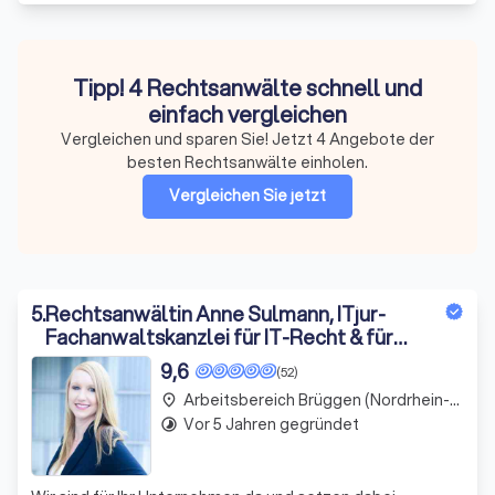
Tipp! 4 Rechtsanwälte schnell und
einfach vergleichen
Vergleichen und sparen Sie! Jetzt 4 Angebote der
besten Rechtsanwälte einholen.
Vergleichen Sie jetzt
5
.
Rechtsanwältin Anne Sulmann, ITjur-
Fachanwaltskanzlei für IT-Recht & für
gewerblichen Rechtsschutz
9,6
(52)
Arbeitsbereich Brüggen (Nordrhein-Westfalen)
place
Vor 5 Jahren gegründet
timelapse