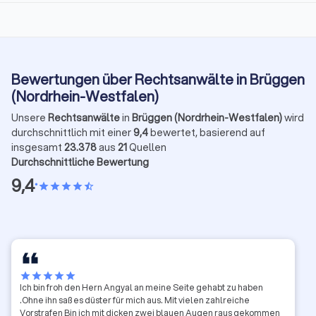
Bewertungen über Rechtsanwälte in Brüggen
(Nordrhein-Westfalen)
Unsere
Rechtsanwälte
in
Brüggen (Nordrhein-Westfalen)
wird
durchschnittlich mit einer
9,4
bewertet, basierend auf
insgesamt
23.378
aus
21
Quellen
Durchschnittliche Bewertung
9,4
•
star
star
star
star
star_half
star
star
star
star
star
Ich bin froh den Hern Angyal an meine Seite gehabt zu haben
.Ohne ihn saß es düster für mich aus. Mit vielen zahlreiche
Vorstrafen Bin ich mit dicken zwei blauen Augen raus gekommen