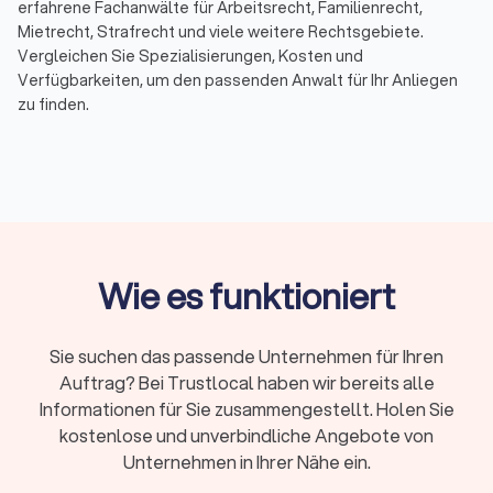
erfahrene Fachanwälte für Arbeitsrecht, Familienrecht,
Mietrecht, Strafrecht und viele weitere Rechtsgebiete.
Vergleichen Sie Spezialisierungen, Kosten und
Verfügbarkeiten, um den passenden Anwalt für Ihr Anliegen
zu finden.
Das Wichtigste in Kürze
Wann Sie einen Anwalt brauchen:
Bei Fristen,
komplexen Fällen, Gerichtsverfahren oder hohen
Risiken
Erstberatung:
Gesetzlich begrenzt auf maximal
Wie es funktioniert
226,10 Euro, viele Kanzleien bieten 15-20 Minuten
kostenlos
Sie suchen das passende Unternehmen für Ihren
Fachanwalt:
24 Spezialisierungen in Deutschland,
Auftrag? Bei Trustlocal haben wir bereits alle
nachgewiesene Expertise durch Fortbildungen
Informationen für Sie zusammengestellt. Holen Sie
Kosten:
RVG-Gebühren, Stundensätze (180-350
kostenlose und unverbindliche Angebote von
Euro) oder Pauschalpreise je nach Fall
Unternehmen in Ihrer Nähe ein.
Rechtsschutz:
Prüfen Sie Versicherungsschutz