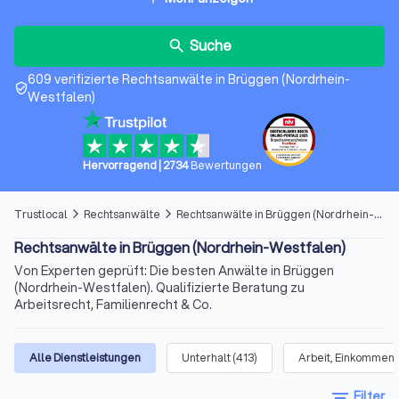
Suche
search
609 verifizierte Rechtsanwälte in Brüggen (Nordrhein-
verified_user
Westfalen)
Hervorragend
|
2734
Bewertungen
Trustlocal
Rechtsanwälte
Rechtsanwälte in Brüggen (Nordrhein-Westfalen)
arrow_forward_ios
arrow_forward_ios
Rechtsanwälte in Brüggen (Nordrhein-Westfalen)
Von Experten geprüft: Die besten Anwälte in Brüggen
(Nordrhein-Westfalen). Qualifizierte Beratung zu
Arbeitsrecht, Familienrecht & Co.
Alle Dienstleistungen
Unterhalt
(
413
)
Arbeit, Einkommen 
filter_list
Filter