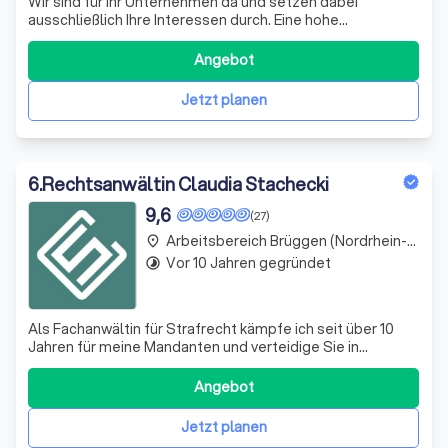
Wir sind für Ihr Unternehmen da und setzen dabei
ausschließlich Ihre Interessen durch. Eine hohe
Spezialisierung und die entsprechenden Fachanwaltstitel
machen uns zu einer Kanzlei, die wirklich hilft. Wir stellen
Angebot
Ihre Marke und Ihren Online-Shop rechtssicher auf, helfen,
wenn Ihnen Konkurrenten o
Jetzt planen
6
.
Rechtsanwältin Claudia Stachecki
9,6
(27)
Arbeitsbereich Brüggen (Nordrhein-Westfalen)
place
Vor 10 Jahren gegründet
timelapse
Als Fachanwältin für Strafrecht kämpfe ich seit über 10
Jahren für meine Mandanten und verteidige Sie in
sämtlichen Belangen: Ob Ihnen ein Missbrauch,
Körperverletzung, Betrug, Raub oder Mord zur Last gelegt
Angebot
wird - ich setze mich mit Herz und Verstand für Ihre
Rechte ein! Bei Themen wie Verkehrsun
Jetzt planen