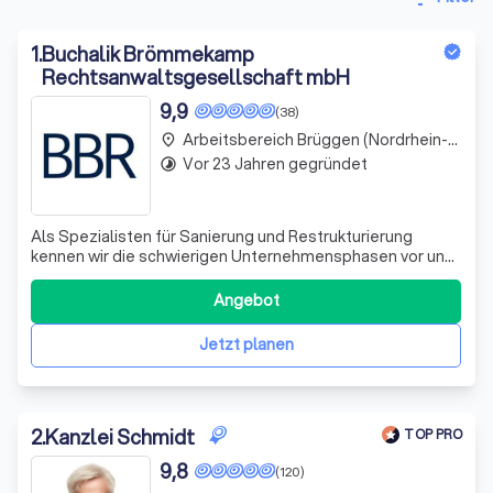
1
.
Buchalik Brömmekamp
Rechtsanwaltsgesellschaft mbH
9,9
(38)
Arbeitsbereich Brüggen (Nordrhein-Westfalen)
place
Vor 23 Jahren gegründet
timelapse
Als Spezialisten für Sanierung und Restrukturierung
kennen wir die schwierigen Unternehmensphasen vor und
während einer Insolvenz und zeigen unseren Mandanten
die besten Wege auf.
Angebot
Jetzt planen
2
.
Kanzlei Schmidt
TOP PRO
9,8
(120)