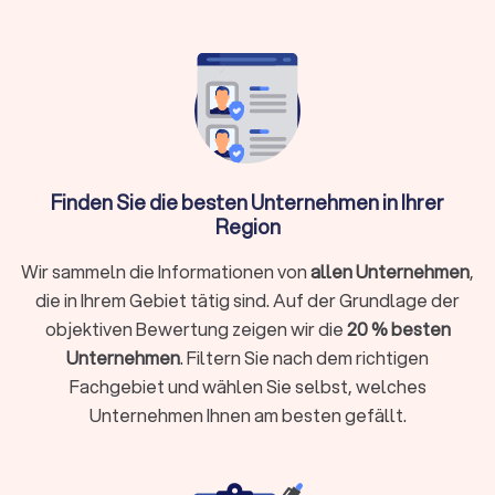
oder Prozesskostenhilfe bei geringem
Einkommen
Wann brauche ich überhaupt einen
Rechtsanwalt?
Finden Sie die besten Unternehmen in Ihrer
Sie müssen nicht bei jedem rechtlichen Anliegen sofort einen
Region
Anwalt einschalten. Bei kleineren Fragen hilft oftmals die
Erstberatung bei einer Verbraucherzentrale oder eine
Wir sammeln die Informationen von
allen Unternehmen
,
gezielte Online-Recherche. Ein Rechtsanwalt unterstützt Sie
die in Ihrem Gebiet tätig sind. Auf der Grundlage der
ganz gezielt, wenn:
objektiven Bewertung zeigen wir die
20 % besten
Sie kurzfristig eine Frist wahren müssen (zum Beispiel bei
Unternehmen
. Filtern Sie nach dem richtigen
einer Kündigungsschutzklage innerhalb von drei Wochen)
Fachgebiet und wählen Sie selbst, welches
Ihr Fall rechtlich komplex ist und spezielles Fachwissen
Unternehmen Ihnen am besten gefällt.
erfordert
Sie eine gerichtliche Vertretung brauchen oder eine Klage
ansteht