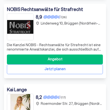
NOBIS Rechtsanwälte für Strafrecht
8,9
(26)
Lindenweg 10, Brüggen (Nordrhein-Westfalen)
place
Die Kanzlei NOBIS - Rechtsanwälte für Strafrecht ist eine
renommierte Anwaltskanzlei, die sich ausschließlich auf
das Strafrecht spezialisiert hat. Mit unserer langjährigen
Erfahrung und unserem tiefgreifenden Fachwissen bieten
Angebot
wir unseren Mandanten eine umfassende und
kompetente Rechtsberatung und
Jetzt planen
Kai Lange
8,2
(17)
Roermonder Str. 27, Brüggen (Nordrhein-Westfalen)
place