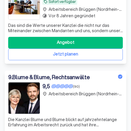
Sofort verfügbar
local_offer
Arbeitsbereich Brüggen (Nordrhein-Westfalen)
place
Vor 8 Jahren gegründet
timelapse
Das sind die Werte unserer Kanzlei die nicht nur das
Miteinander zwischen Mandanten und uns, sondern unser
gesamtes Handeln bestimmen. Als Anwalt in Viersen
zählen eine gesunde Berufsethik,
Angebot
Verantwortungsbereitschaft und täglicher Einsatz für Sie
zu unseren Arbeitsgrundlagen. Das Fachgebiet unserer
Jetzt planen
9
.
Blume & Blume, Rechtsanwälte
9,5
(90)
Arbeitsbereich Brüggen (Nordrhein-Westfalen)
place
Die Kanzlei Blume und Blume blickt auf jahrzehntelange
Erfahrung im Arbeitsrecht zurück und hat ihre
Beratungsdienstleistungen im Laufe der Jahre auf