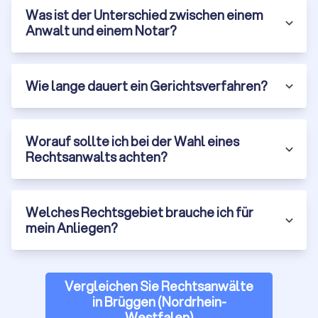
Kostengestaltung.
Was ist der Unterschied zwischen einem
Anwalt und einem Notar?
Woran Sie einen guten Rechtsanwalt
erkennen
Wie lange dauert ein Gerichtsverfahren?
Die Qualifikation ist wichtig, aber nicht alles. Ein guter Anwalt
zeichnet sich durch mehrere Merkmale aus:
Fachanwaltstitel und Spezialisierung:
Ein Fachanwalt hat
durch Fortbildungen und nachgewiesene Fälle besondere
Worauf sollte ich bei der Wahl eines
Expertise in seinem Rechtsgebiet bewiesen. Es gibt 24
Rechtsanwalts achten?
Fachanwaltsbezeichnungen in Deutschland, von Arbeitsrecht
über Erbrecht bis Medizinrecht. Für komplexe Fälle ist ein
Fachanwalt oft die bessere Wahl.
Erfahrung und Erfolge:
Welches Rechtsgebiet brauche ich für
Fragen Sie nach der Erfahrung des
Anwalts mit ähnlichen Fällen. Wie viele Mandate dieser Art
mein Anliegen?
wurden bereits bearbeitet? Wie waren die Erfolgsquoten?
Seriöse Anwälte können Ihnen Referenzen nennen oder
Erfolge transparent darstellen (natürlich unter Wahrung der
Vergleichen Sie Rechtsanwälte
Mandantenvertraulichkeit).
in Brüggen (Nordrhein-
Klare Kommunikation:
Juristische Texte sind oft komplex,
Westfalen)