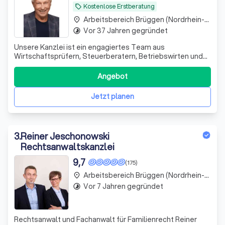
Kostenlose Erstberatung
local_offer
Arbeitsbereich Brüggen (Nordrhein-Westfalen)
place
Vor 37 Jahren gegründet
timelapse
Unsere Kanzlei ist ein engagiertes Team aus
Wirtschaftsprüfern, Steuerberatern, Betriebswirten und
Fachanwälten. Seit 1995 unterstützen wir unsere
Mandanten erfolgreich in schwierigen Finanzsituationen.
Angebot
Wir sehen uns nicht nur als Ansprechpartner, sondern auch
als Ratgeber und Umsetzer von Lösungen.
Jetzt planen
3
.
Reiner Jeschonowski
Rechtsanwaltskanzlei
9,7
(175)
Arbeitsbereich Brüggen (Nordrhein-Westfalen)
place
Vor 7 Jahren gegründet
timelapse
Rechtsanwalt und Fachanwalt für Familienrecht Reiner