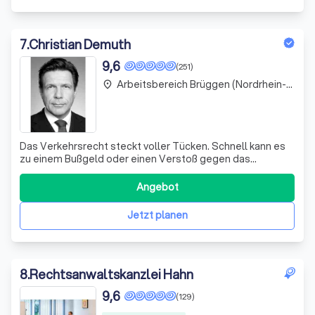
7
.
Christian Demuth
9,6
(251)
Arbeitsbereich Brüggen (Nordrhein-Westfalen)
place
Das Verkehrsrecht steckt voller Tücken. Schnell kann es
zu einem Bußgeld oder einen Verstoß gegen das
Verkehrsstrafrecht kommen. Hier hilft ein erfahrener
Rechtsanwalt Als Strafverteidiger vertritt Christian
Angebot
Demuth seine Mandanten von Düsseldorf aus
bundesweit. Der Fachanwalt für Strafrecht ist E
Jetzt planen
8
.
Rechtsanwaltskanzlei Hahn
9,6
(129)