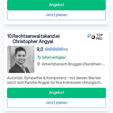
weitere Rechtsgebiete ausgedehnt. Neben der Beratung
Angebot
im klassischen Arbeitsrecht bieten wir unsere
Dienstleistungen insbesondere im Dienstvertragsrech
Jetzt planen
10
.
Rechtsanwaltskanzlei
TOP
PRO
Christopher Angyal
9,0
(52)
Sofort verfügbar
local_offer
Arbeitsbereich Brüggen (Nordrhein-Westfalen)
place
Autorität, Sympathie & Kompetenz - mit diesen Werten
setzt sich Kanzlei Angyal für Ihre Interessen chirurgisch
präzise und durchsetzungsstark ein.
Angebot
Jetzt planen