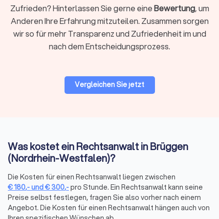
Arbeitsrecht, Familienrecht, Mietrecht, Strafrecht und andere
Zufrieden? Hinterlassen Sie gerne eine
Bewertung
, um
Bereiche erfordern jeweils spezialisiertes Wissen. Ein
Anderen Ihre Erfahrung mitzuteilen. Zusammen sorgen
Fachanwalt hat zusätzliche Qualifikationen und
nachgewiesene Erfahrung in seinem Gebiet.
wir so für mehr Transparenz und Zufriedenheit im und
nach dem Entscheidungsprozess.
Regionale oder überregionale Suche
Für viele Mandate ist ein Anwalt in Ihrer Nähe praktisch,
Vergleichen Sie jetzt
insbesondere wenn persönliche Treffen oder
Gerichtstermine vor Ort anstehen. Bei hochspezialisierten
Fragen kann auch ein überregionaler Experte sinnvoll sein, da
viel Kommunikation heute digital abläuft.
Was kostet ein Rechtsanwalt in Brüggen
Bewertungen prüfen
(Nordrhein-Westfalen)?
Bei Trustlocal finden Sie alle relevanten Bewertungen
gebündelt an einem Ort. Wir sammeln
Die Kosten für einen Rechtsanwalt liegen zwischen
Mandantenbewertungen von verschiedenen Plattformen und
€
180
,-
und
€
300
,-
pro Stunde. Ein Rechtsanwalt kann seine
fassen sie in einem übersichtlichen Trustlocal Score
Preise selbst festlegen, fragen Sie also vorher nach einem
Angebot. Die Kosten für einen Rechtsanwalt hängen auch von
zusammen. So sehen Sie auf einen Blick, wie andere
Ihren spezifischen Wünschen ab.