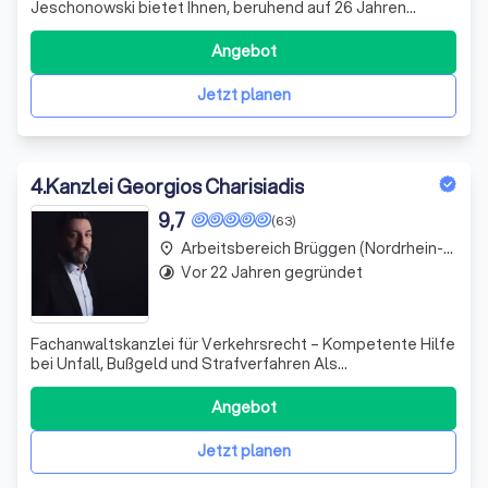
Jeschonowski bietet Ihnen, beruhend auf 26 Jahren
Berufserfahrung und regelmäßiger Fortbildung,
qualifizierte Rechtsberatung und eine an Ihren
Angebot
persönlichen und wirtschaftlichen Interessen orientierte
außergerichtliche und gerichtliche Vertretung.
Jetzt planen
4
.
Kanzlei Georgios Charisiadis
9,7
(63)
Arbeitsbereich Brüggen (Nordrhein-Westfalen)
place
Vor 22 Jahren gegründet
timelapse
Fachanwaltskanzlei für Verkehrsrecht – Kompetente Hilfe
bei Unfall, Bußgeld und Strafverfahren Als
Fachanwaltskanzlei für Verkehrsrecht vertreten wir
Mandanten bundesweit bei Verkehrsunfällen,
Angebot
Bußgeldbescheiden, Punkten in Flensburg, Fahrverboten
sowie im Verkehrsstrafrecht (z. B. Unfallflucht, Tru
Jetzt planen