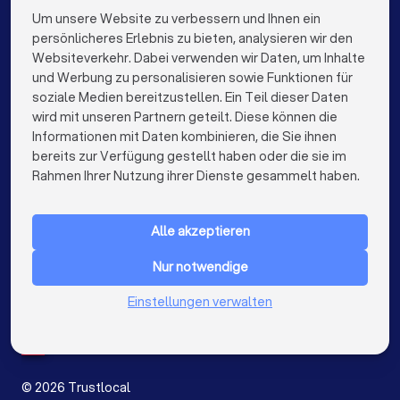
Rechtsanwälte in Kempen
Rechtsanwälte in Berlin
Um unsere Website zu verbessern und Ihnen ein
Die besten Rechtsanwälte für Sie
Beweismittel (E-Mails, Fotos, Zeugenaussagen)
persönlicheres Erlebnis zu bieten, analysieren wir den
Ihre konkreten Fragen und Ziele
Rechtsanwälte in Hamburg
Websiteverkehr. Dabei verwenden wir Daten, um Inhalte
info@trustlocal.de
und Werbung zu personalisieren sowie Funktionen für
Rechtsanwälte in München
Rechtsanwälte in Köln
soziale Medien bereitzustellen. Ein Teil dieser Daten
Diese Fragen sollten Sie stellen
wird mit unseren Partnern geteilt. Diese können die
Rechtsanwälte in Frankfurt am Main
Informationen mit Daten kombinieren, die Sie ihnen
bereits zur Verfügung gestellt haben oder die sie im
Rechtsanwälte in Stuttgart
keyboard_arrow_down
FÜR PRIVATPERSONEN
Rahmen Ihrer Nutzung ihrer Dienste gesammelt haben.
✓
Haben Sie Erfahrung mit ähnlichen Fällen?
Rechtsanwälte in Düsseldorf
keyboard_arrow_down
FÜR FIRMEN
✓
Wie schätzen Sie meine Erfolgsaussichten ein?
Rechtsanwälte in Dortmund
Alle akzeptieren
keyboard_arrow_down
ÜBER TRUSTLOCAL
Rechtsanwälte in Essen
Rechtsanwälte in Bremen
Nur notwendige
✓
LAND
Welche Strategie empfehlen Sie?
Niederlande
Rechtsanwälte in Nürnberg
Einstellungen verwalten
Belgien
✓
Mit welchen Kosten muss ich insgesamt rechnen
Deutschland
Rechtsanwälte in Dresden
(Anwaltskosten, Gerichtskosten, Risiko der
Spanien
Gegenseite)?
Rechtsanwälte in Hannover
©
2026
Trustlocal