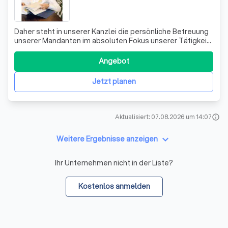
Daher steht in unserer Kanzlei die persönliche Betreuung
unserer Mandanten im absoluten Fokus unserer Tätigkeit.
Nur so können wir ein Vertrauensverhältnis aufbauen, das
am Ende einer jeden juristischen Herausforderung ein
Angebot
optimales Ergebnis für unsere Mandanten liefert. Es ist
unser Ziel, für alle
Jetzt planen
Aktualisiert: 07.08.2026 um 14:07
info
keyboard_arrow_down
Weitere Ergebnisse anzeigen
Ihr Unternehmen nicht in der Liste?
Kostenlos anmelden