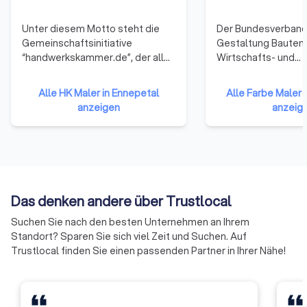
Unter diesem Motto steht die
Der Bundesverband
Gemeinschaftsinitiative
Gestaltung Bautens
“handwerkskammer.de”, der alle
Wirtschafts- und
53 Handwerkskammern
Arbeitgeberverband
angehören. Sie repräsentieren
100 Jahren Interes
Alle HK Maler in Ennepetal
Alle Farbe Maler 
damit das gesamte Handwerk in
für das Maler- und
anzeigen
anzeig
der Bundesrepublik Deutschland.
Lackiererhandwerk 
Die Mitglieder haben sich darauf
Deutschland. Seine
verständigt, ihre Ressourcen zu
sind die örtlichen I
bündeln und neue Formen der
unterstützen die Inn
Zusammenarbeit zu erproben.
täglichen Arbeit u
Auf diese Weise soll die Arbeit
fit für die Zukunft. 
Das denken andere über Trustlocal
der Handwerkskammern
die Interessen uns
effizienter und effektiver
gegenüber Politik, 
Suchen Sie nach den besten Unternehmen an Ihrem
werden.
Industrie, Handel,
Standort? Sparen Sie sich viel Zeit und Suchen. Auf
Handwerkskammer
Trustlocal finden Sie einen passenden Partner in Ihrer Nähe!
Gewerkschaften un
Interessengruppen 
zukunftsorientiert,
und Überzeugungsk