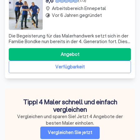
9,6
(173)
Arbeitsbereich Ennepetal
place
Vor 6 Jahren gegründet
timelapse
Die Begeisterung für das Malerhandwerk setzt sich in der
Familie Bondke nun bereits in der 4. Generation fort. Dies
spürt man auch in unserem gesamten Expertenteam, mit
dem wir gerne gemeinsam Ihre Projekte verwirklichen.
Angebot
Unsere Unternehmensphilosophie setzt auf
Nachhaltigkeit im Handwerk, sodass wi
Verfügbarkeit
Tipp! 4 Maler schnell und einfach
vergleichen
Vergleichen und sparen Sie! Jetzt 4 Angebote der
besten Maler einholen.
Vergleichen Sie jetzt