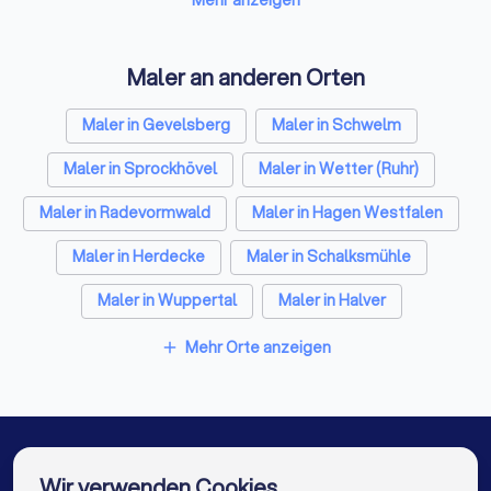
Steuerberater in Ennepetal
Caterer in Ennepetal
Maler an anderen Orten
Energieberater in Ennepetal
Maler in Gevelsberg
Maler in Schwelm
Fotografen in Ennepetal
Dachdecker in Ennepetal
Maler in Sprockhövel
Maler in Wetter (Ruhr)
Paartherapeuten in Ennepetal
Maler in Radevormwald
Maler in Hagen Westfalen
Maler in Herdecke
Maler in Schalksmühle
Maler in Wuppertal
Maler in Halver
Maler in Berlin
Maler in Hamburg
Mehr Orte anzeigen
add
Maler in München
Maler in Köln
Maler in Frankfurt am Main
Maler in Stuttgart
Maler in Düsseldorf
Maler in Dortmund
Wir verwenden Cookies