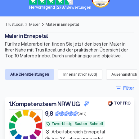
Hervorragend
|
2737
Bewertungen
Trustlocal
Maler
Maler in Ennepetal
arrow_forward_ios
arrow_forward_ios
Maler in Ennepetal
Für Ihre Malerarbeiten finden Sie jetzt den besten Maler in
Ihrer Nähe mit Trustlocal und der praktischen Übersicht der
Top 10 Malerbetriebe. Durch unabhängige und objektive
Bewertungen von echten Kunden erhalten Sie vielfältige
Informationen schon vor der ersten Kontaktaufnahme. Maler
in Ennepetal gibt es viele. Doch die Anforderungen können
Alle Dienstleistungen
Innenanstrich
(
503
)
Außenanstrich
(
abweichen. So informieren wir Sie auch über
Spezialisierungen der Anbieter, die in übersichtlichen Profilen
filter_list
Filter
ihre Expertise zu Malerarbeiten in Innen- und Außenbereichen
oder Spezialaufträge als Maler und Lackierer in Ennepetal und
Umgebung präsentieren.
1
.
Kompetenzteam NRW UG
TOP PRO
9,8
(367)
Zuverlässig-Sauber-Schnell
local_offer
Arbeitsbereich Ennepetal
place
Vor 23 Jahren gegründet
timelapse