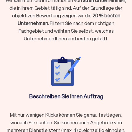
Wir sammeln die Informationen von
allen Unternehmen
,
rechnen, während sich die
Kosten inklusive Material auf 8 € bis
die in Ihrem Gebiet tätig sind. Auf der Grundlage der
20 € pro Quadratmeter
belaufen. Diese Preise hängen von
objektiven Bewertung zeigen wir die
20 % besten
verschiedenen Faktoren ab, wie der Komplexität der Arbeiten
und der gewählten Farbqualität. Zusätzliche Leistungen wie
Unternehmen
. Filtern Sie nach dem richtigen
Spachtel- und Grundierungsarbeiten oder
Tapezieren
können
Fachgebiet und wählen Sie selbst, welches
die Gesamtkosten entsprechend beeinflussen.
Unternehmen Ihnen am besten gefällt.
Wie finden Sie den richtigen Maler in
Ennepetal?
Doch welche Aspekte helfen bei der Auswahl des passenden
Anstreichers? Nutzen Sie unsere Tipps, um den besten
Anbieter für Ihren Malerbedarf zu finden. Bei der Suche nach
einem qualifizierten Handwerker für Ihre Malerarbeit sollten
Beschreiben Sie Ihren Auftrag
Sie auf die folgenden Faktoren achten:
Expertise für Innen- und Außenbereiche
Erfahrung und Qualifikation
Bewertungen
Mit nur wenigen Klicks können Sie genau festlegen,
Auftragsarten für den Malerbetrieb
wonach Sie suchen. Sie können auch Angebote von
Arbeitszeit bei Malerarbeiten
mehreren Dienstleistern (max. 4) gleichzeitig einholen.