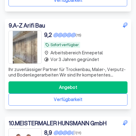
Verfügbarkeit
9
.
A-Z Arifi Bau
9,2
(15)
Sofort verfügbar
local_offer
Arbeitsbereich Ennepetal
place
Vor 3 Jahren gegründet
timelapse
Ihr zuverlässiger Partner für Trockenbau, Maler-, Verputz-
und Bodenlegerarbeiten Wir sind Ihr kompetentes
Handwerksunternehmen und bieten Ihnen hochwertige
Lösungen aus einer Hand. Egal, ob Sie Renovierungen,
Angebot
Neubauten oder Modernisierungen planen – wir sorgen für
saubere, präzise und termingerech
Verfügbarkeit
10
.
MEISTERMALER HUNSMANN GmbH
8,9
(11)