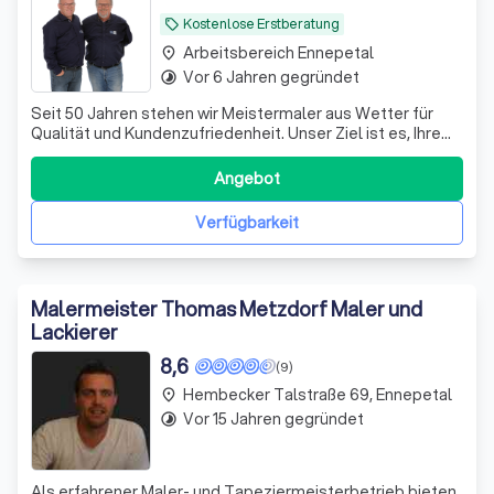
Kostenlose Erstberatung
local_offer
Arbeitsbereich Ennepetal
place
Vor 6 Jahren gegründet
timelapse
Seit 50 Jahren stehen wir Meistermaler aus Wetter für
Qualität und Kundenzufriedenheit. Unser Ziel ist es, Ihre
Lebensräume in neuem Glanz erstrahlen zu lassen. Dabei
arbeiten wir eng mit unseren Kunden zusammen, beraten
Angebot
Sie ausführlich und verwirklichen Ihren Wohntraum.
Sauberkeit, Termintreue und
Verfügbarkeit
Malermeister Thomas Metzdorf Maler und
Lackierer
8,6
(9)
Hembecker Talstraße 69, Ennepetal
place
Vor 15 Jahren gegründet
timelapse
Als erfahrener Maler- und Tapeziermeisterbetrieb bieten