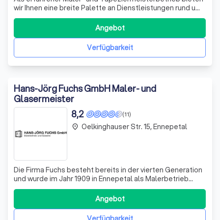
wir Ihnen eine breite Palette an Dienstleistungen rund um
Ihr Zuhause. Unser Ziel ist es, Ihre Projekte mit höchster
Kompetenz und Zuverlässigkeit umzusetzen. Ob im
Angebot
Innen- oder Außenbereich, wir sind Ihr verlässlicher Partner
für alle Maler- un
Verfügbarkeit
Hans-Jörg Fuchs GmbH Maler- und
Glasermeister
8,2
(11)
Oelkinghauser Str. 15, Ennepetal
place
Die Firma Fuchs besteht bereits in der vierten Generation
und wurde im Jahr 1909 in Ennepetal als Malerbetrieb
gegründet und später um das Handwerk des
Glaserfachbetriebs erweitert. Seit dieser Zeit sind wir für
Angebot
Sie vor Ort und im Nahbereich tätig. Unser Unternehmen
bietet Ihnen alles aus einer Han
Verfügbarkeit