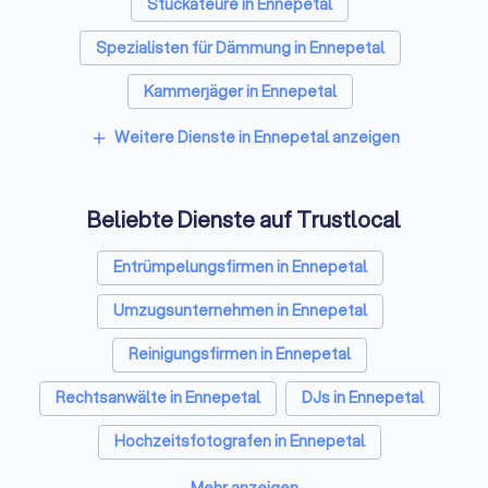
Stuckateure in Ennepetal
Spezialisten für Dämmung in Ennepetal
Kammerjäger in Ennepetal
Sicherheitstechniker in Ennepetal
Weitere Dienste in Ennepetal anzeigen
add
Trockenbauer in Ennepetal
Beliebte Dienste auf Trustlocal
Sanitärinstallateure in Ennepetal
Fliesenleger in Ennepetal
Entrümpelungsfirmen in Ennepetal
Fensterbauer in Ennepetal
Umzugsunternehmen in Ennepetal
Bodenleger in Ennepetal
Reinigungsfirmen in Ennepetal
Rechtsanwälte in Ennepetal
DJs in Ennepetal
Hochzeitsfotografen in Ennepetal
Solarteure in Ennepetal
Maler in Ennepetal
Mehr anzeigen