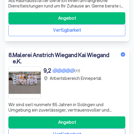
Als Raumausstatter biete ich Ihnen umfangreiche
Dienstleistungen rund um Ihr Zuhause an. Gerne berate ich
Sie bei Projekten und stehen Ihnen mit meiner Kompetenz
zur Seite. Ihr Wohl liegt mir am Herzen! —————— Mein
Angebot
junger, inovativer und motivierter Betrieb kann schon auf
viele erfolgreich umgeset
Verfügbarkeit
8
.
Malerei Anstrich Wiegand Kai Wiegand
e.K.
9,2
(17)
Arbeitsbereich Ennepetal
place
Wir sind seit nunmehr 85 Jahren in Solingen und
Umgebung ein zuverlässiger, vertrauensvoller und
zukunftsorientierter Familienbetrieb. Wir gehen mit der
Zeit, halten unsere Mitarbeiter auf dem aktuellsten Stand
Angebot
der Technik und sehen uns als Partner an Ihrer Seite bei
dem Ihre vier Wände in den best