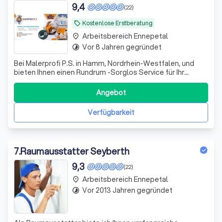
9,4
(22)
Kostenlose Erstberatung
local_offer
Arbeitsbereich Ennepetal
place
Vor 8 Jahren gegründet
timelapse
Bei Malerprofi P.S. in Hamm, Nordrhein-Westfalen, und
bieten Ihnen einen Rundrum -Sorglos Service für Ihr
Zuhause an . Unsere Dienste sind : 1 . Fassadenreinigung,
Einfahrten, Gehwege und Terassen. Es wird ohne Druck
Angebot
gearbeitet , wir arbeiten mit hochwertigen
Reinigungstechniken und 90% ohne Gerüst
Verfügbarkeit
7
.
Raumausstatter Seyberth
9,3
(22)
Arbeitsbereich Ennepetal
place
Vor 2013 Jahren gegründet
timelapse