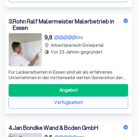
3
.
Rohn Ralf Malermeister Malerbetrieb in
Essen
9,8
(20)
Arbeitsbereich Ennepetal
place
Vor 33 Jahren gegründet
timelapse
Für Lackierarbeiten in Essen sind wir als erfahrenes
Unternehmen in der mittlerweile vierten Generation der
richtige Ansprechpartner für Sie. Der Malerbetrieb Ralf
Rohn arbeitet mit Lacken, die immer umweltfreundlicher
Angebot
werden. Zu diesen neuen Qualitäten gehören allerdings
neue Applikationsverfahren
Verfügbarkeit
4
.
Jan Bondke Wand & Boden GmbH