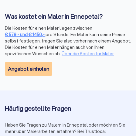
Trustlocal ganz einfach potenzielle Unternehmen für Ihr
Wunschprojekt. Vereinfachen Sie den Prozess, indem Sie die
Was kostet ein Maler in Ennepetal?
Profile durchstöbern oder direkt über unser Portal vier
kostenlose Kostenvoranschläge bei den Anbietern Ihrer Wahl
Die Kosten für einen Maler liegen zwischen
einholen. So können Sie anhand der Angebote entscheiden,
€
579
,-
und
€
1450
,-
pro Stunde. Ein Maler kann seine Preise
welcher Maler für Sie in Frage kommt.
selbst festlegen, fragen Sie also vorher nach einem Angebot.
Bei Trustlocal bieten wir eine schnelle Auswahl kompetenter
Die Kosten für einen Maler hängen auch von Ihren
Experten für Handwerk und Dienstleistung. Die Nutzung ist
spezifischen Wünschen ab.
Über die Kosten für Maler
einfach über verschiedene Filter wie
Expertise, Region oder
Fachbereich
möglich. Finden Sie schnell Experten mit
Angebot einholen
Spezialisierung und kompetente Meisterbetriebe für
Malerarbeiten jeder Art. Ihre Suche nach einem Maler wird
somit zum Kinderspiel, das durch unsere Bewertungen für
Transparenz und Klarheit
sorgt.
Häufig gestellte Fragen
Haben Sie Fragen zu Malern in Ennepetal oder möchten Sie
mehr über Malerarbeiten erfahren? Bei Trustlocal