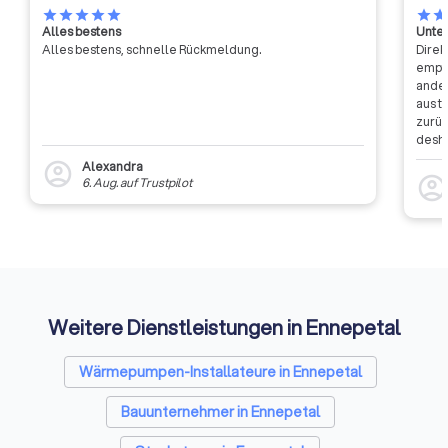
star
star
star
star
star
star
sta
Alles bestens
Unter
Alles bestens, schnelle Rückmeldung.
Direk
empfa
ander
aus t
zurüc
desha
dass 
Alexandra
account_circle
auszu
account_circl
6. Aug.
auf
Trustpilot
weite
Rückm
entsc
Etwas
Auffi
Weitere Dienstleistungen in Ennepetal
Wärmepumpen-Installateure in Ennepetal
Bauunternehmer in Ennepetal