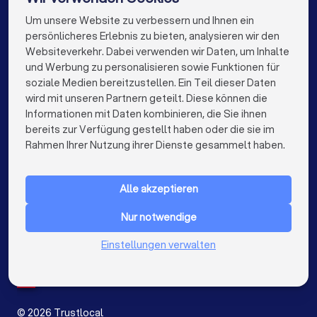
Maler in Essen
Maler in Bremen
Um unsere Website zu verbessern und Ihnen ein
Die besten Maler für Sie
persönlicheres Erlebnis zu bieten, analysieren wir den
Maler in Nürnberg
Maler in Dresden
Websiteverkehr. Dabei verwenden wir Daten, um Inhalte
info@trustlocal.de
und Werbung zu personalisieren sowie Funktionen für
Maler in Hannover
Maler in Leipzig
soziale Medien bereitzustellen. Ein Teil dieser Daten
wird mit unseren Partnern geteilt. Diese können die
Maler in Duisburg
Maler in Bochum
Informationen mit Daten kombinieren, die Sie ihnen
bereits zur Verfügung gestellt haben oder die sie im
Maler in Bielefeld
Maler in Bonn
keyboard_arrow_down
FÜR PRIVATPERSONEN
Rahmen Ihrer Nutzung ihrer Dienste gesammelt haben.
Maler in Münster
Maler in der Nähe
keyboard_arrow_down
FÜR FIRMEN
Alle akzeptieren
keyboard_arrow_down
ÜBER TRUSTLOCAL
Nur notwendige
LAND
Niederlande
Einstellungen verwalten
Belgien
Deutschland
Spanien
©
2026
Trustlocal