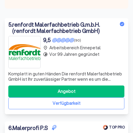
5
.
renfordt Malerfachbetrieb G.m.b.H.
(renfordt Malerfachbetrieb GmbH)
9,5
(90)
Arbeitsbereich Ennepetal
place
Vor 99 Jahren gegründet
timelapse
Komplett in guten Händen Die renfordt Malerfachbetrieb
GmbH ist Ihr zuverlässiger Partner wenn es um die
Ausführung von Malerarbeiten geht: Von der
Ausbesserung bis zum Großprojekt bieten wir Ihnen den
Angebot
KOMPLETTEN Service mit der Koordination aller
benötigten Handwerker. Egal was Sie brauchen – wir
Verfügbarkeit
6
.
Malerprofi P.S
TOP PRO