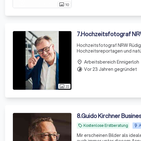
10
photo_size_select_actual
7
.
Hochzeitsfotograf NR
Hochzeitsfotograf NRW Rüdige
Hochzeitsreportagen und natürliche Hochzeit
meiner Seite! Als professioneller Fotograf, mit Schwerpunkt Hochzeitsfotografie, in NRW habe ich mich
Arbeitsbereich Ennigerloh
auf nat
place
Vor 23 Jahren gegründet
timelapse
22
photo_size_select_actual
8
.
Guido Kirchner Busines
Kostenlose Erstberatung
A
local_offer
Mir erscheinen Bilder als ide