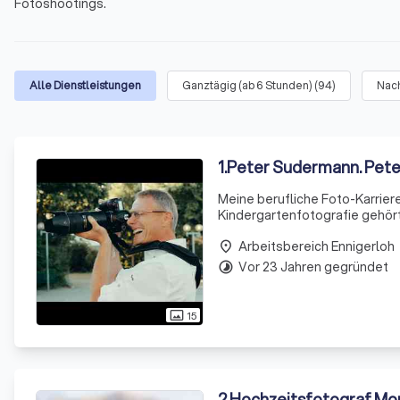
Fotoshootings.
Alle Dienstleistungen
Ganztägig (ab 6 Stunden)
(
94
)
Nac
1
.
Peter Sudermann. Pet
Meine berufliche Foto-Karrier
Kindergartenfotografie gehör
Lippstadt. Viele Lippstädter 
Arbeitsbereich Ennigerloh
Patr
place
Vor 23 Jahren gegründet
timelapse
15
photo_size_select_actual
2
.
Hochzeitsfotograf Mor