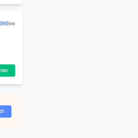
(65)
lten
zt