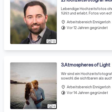
Lebendige Hochzeitsfotos ohne
fühlt und erlebt. Fotos von e
Arbeitsbereich Ennigerloh
place
Vor 12 Jahren gegründet
timelapse
12
photo_size_select_actual
3
.
Atmospheres of Light
Wir sind ein Hochzeitsfotograf
sowohl die sichtbaren als auc
Arbeitsbereich Ennigerloh
place
Vor 14 Jahren gegründet
timelapse
8
photo_size_select_actual