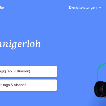
Sie
Dienstleistungen
nnigerloh
gig (ab 6 Stunden)
ittags & Abends