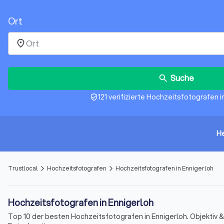
Ort
place
Suche
search
121 verifizierte Hochzeitsfotografen i
verified_user
H
Trustlocal
Hochzeitsfotografen
Hochzeitsfotografen in Ennigerloh
arrow_forward_ios
arrow_forward_ios
Hochzeitsfotografen in Ennigerloh
Top 10 der besten Hochzeitsfotografen in Ennigerloh. Objektiv 