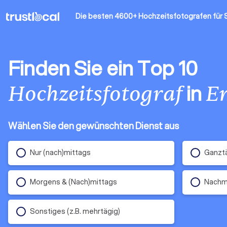
Die besten 4600+ Hochzeitsfotografen
für 
Finden Sie ein Top 10
in
Hochzeitsfotograf
E
Wählen Sie den gewünschten Dienst aus
Nur (nach)mittags
Ganztä
Morgens & (Nach)mittags
Nachm
Sonstiges (z.B. mehrtägig)