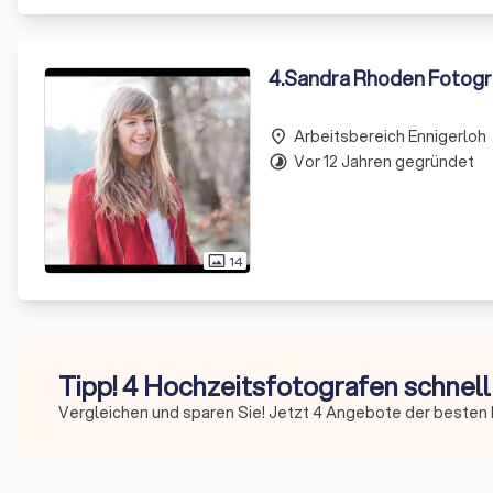
4
.
Sandra Rhoden Fotogr
Arbeitsbereich Ennigerloh
place
Vor 12 Jahren gegründet
timelapse
14
photo_size_select_actual
Tipp! 4 Hochzeitsfotografen schnell
Vergleichen und sparen Sie! Jetzt 4 Angebote der besten