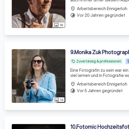
auch immer unter diesem Aspe
Borussia Dortmund oder Schalk
Arbeitsbereich Ennigerloh
place
Vor 20 Jahren gegründet
timelapse
16
photo_size_select_actual
9
.
Monika Zuk Photograp
Zuverlässig & professionell
local_offer
Eine Fotografin zu sein war ein große
viel lernen und in Fotografie
haben. Fotografie ist meine L
Arbeitsbereich Ennigerloh
place
Vor 5 Jahren gegründet
timelapse
14
photo_size_select_actual
10
.
Fotomic Hochzeitsfot