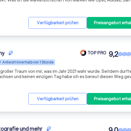
kt: Was ist die Markenbotschaft von Marken wie Opel, Adidas, San
e 04, und mit welchem Bild können wir die Botschaft am deutlichs
Verfügbarkeit prüfen
Preisangebot erha
hy
9,2
TOP PRO
Antwort innerhalb von 1 Stunde
r Traum von mir, was im Jahr 2021 wahr wurde. Seitdem durfte ich
 wachsen und keinen einzigen Tag habe ich es bereut diesen Weg ge
eidenschaft und ich liebe es jedes Mal Menschen unter verschiede
Verfügbarkeit prüfen
Preisangebot erha
ografie und mehr
9,0