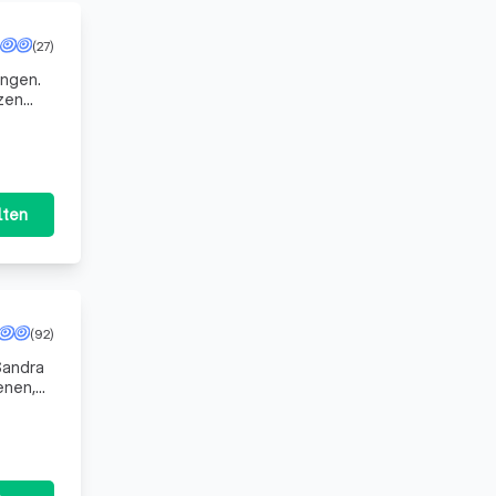
(27)
angen.
nzen
wenn
lten
(92)
enen,