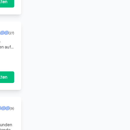
lten
(27)
e
lten
(9)
 Kunden