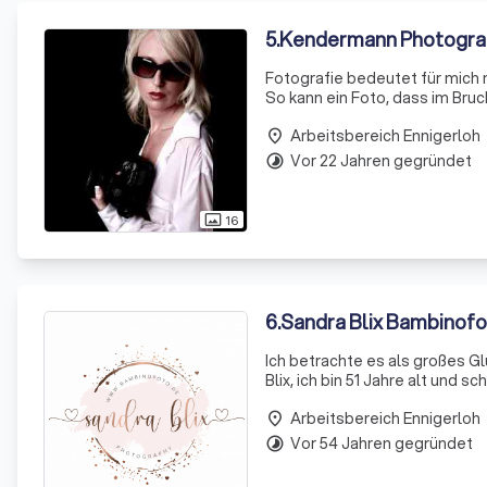
5
.
Kendermann Photogra
Fotografie bedeutet für mich
So kann ein Foto, dass im Bru
Tages widerspiegeln. Fotos k
Arbeitsbereich Ennigerloh
eine pe
place
Vor 22 Jahren gegründet
timelapse
16
photo_size_select_actual
6
.
Sandra Blix Bambinof
Ich betrachte es als großes Glück, w
Blix, ich bin 51 Jahre alt und 
Kleinkinder, Familien und natür
Arbeitsbereich Ennigerloh
place
Vor 54 Jahren gegründet
timelapse