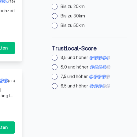
(79)
Bis zu 20km
Hochzeit
Bis zu 30km
Bis zu 50km
Trustlocal-Score
lten
8,5 und höher
8,0 und höher
7,5 und höher
(36)
6,5 und höher
i
ängt...
lten