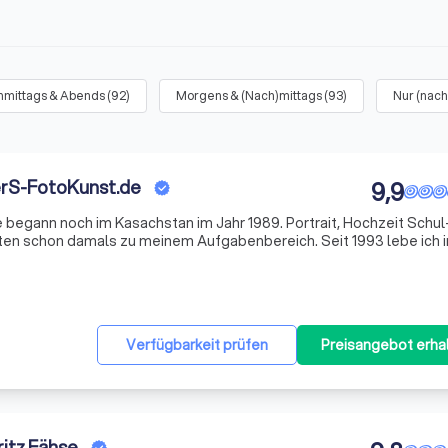
hmittags & Abends
(
92
)
Morgens & (Nach)mittags
(
93
)
Nur (nach
erS-FotoKunst.de
9,9
e begann noch im Kasachstan im Jahr 1989. Portrait, Hochzeit Schul
ten schon damals zu meinem Aufgabenbereich. Seit 1993 lebe ich i
kennen mich als Fotografen bei Foto Sommer, freiem Mitarbeiter be
Verfügbarkeit prüfen
Preisangebot erha
itz Fähse