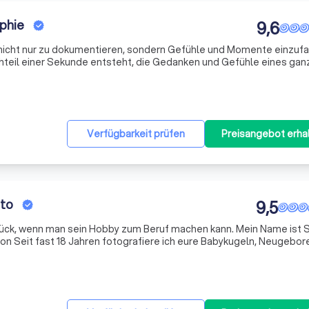
phie
9,6
 nicht nur zu dokumentieren, sondern Gefühle und Momente einzuf
chteil einer Sekunde entsteht, die Gedanken und Gefühle eines ga
önnen objektiv sehr schön sein, aber Gewicht bekommen sie erst, 
Verfügbarkeit prüfen
Preisangebot erha
oto
9,5
enn man sein Hobby zum Beruf machen kann. Mein Name ist Sandra
schon Seit fast 18 Jahren fotografiere ich eure Babykugeln, Neugebor
lich eure Trauungen - und es gibt nichts, womit ich lieber meine