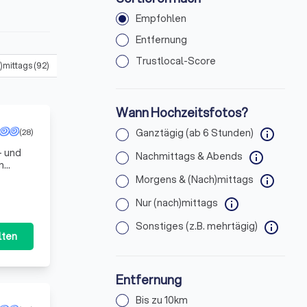
Empfohlen
Entfernung
Trustlocal-Score
)mittags
(
92
)
Sonstiges (z.B. mehrtägig)
(
91
)
Wann Hochzeitsfotos?
(28)
Ganztägig (ab 6 Stunden)
info
- und
Nachmittags & Abends
info
n
im Der
Morgens & (Nach)mittags
info
Nur (nach)mittags
info
Sonstiges (z.B. mehrtägig)
info
lten
Entfernung
Bis zu 10km