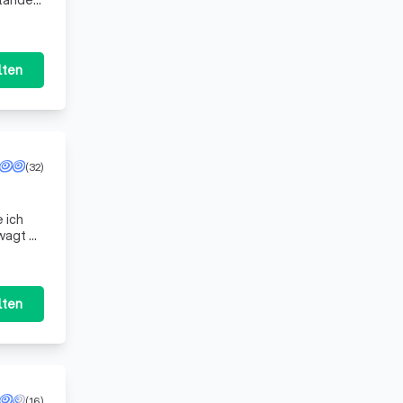
tander,
ten au
lten
(32)
wagt zu
ne
lten
(16)