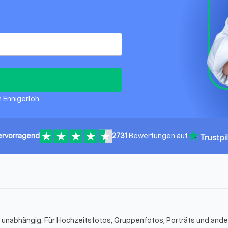
n Ennigerloh
ervorragend
2731
Bewertungen auf
& unabhängig. Für Hochzeitsfotos, Gruppenfotos, Porträts und and