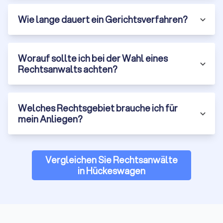
zeichnet sich durch mehrere Merkmale aus:
Wie lange dauert ein Gerichtsverfahren?
Fachanwaltstitel und Spezialisierung:
Ein Fachanwalt hat
durch Fortbildungen und nachgewiesene Fälle besondere
Expertise in seinem Rechtsgebiet bewiesen. Es gibt 24
Fachanwaltsbezeichnungen in Deutschland, von Arbeitsrecht
Worauf sollte ich bei der Wahl eines
über Erbrecht bis Medizinrecht. Für komplexe Fälle ist ein
Rechtsanwalts achten?
Fachanwalt oft die bessere Wahl.
Erfahrung und Erfolge:
Fragen Sie nach der Erfahrung des
Anwalts mit ähnlichen Fällen. Wie viele Mandate dieser Art
Welches Rechtsgebiet brauche ich für
wurden bereits bearbeitet? Wie waren die Erfolgsquoten?
mein Anliegen?
Seriöse Anwälte können Ihnen Referenzen nennen oder
Erfolge transparent darstellen (natürlich unter Wahrung der
Mandantenvertraulichkeit).
Klare Kommunikation:
Juristische Texte sind oft komplex,
Vergleichen Sie Rechtsanwälte
aber ein guter Anwalt erklärt Ihnen Ihr Anliegen in
in Hückeswagen
verständlicher Sprache. Er hört zu, beantwortet Fragen
geduldig und hält Sie über den Stand des Verfahrens auf dem
Laufenden.
Erreichbarkeit und Reaktionszeit:
Wie schnell reagiert der
Anwalt auf Ihre Anfragen? Gibt es feste Sprechzeiten oder