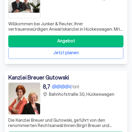
Willkommen bei Junker & Reuter, Ihrer
vertrauenswürdigen Anwaltskanzlei in Hückeswagen. Mit
über 15 Jahren Erfahrung in der Rechtsberatung sind wir Ihr
kompetenter Partner in den Bereichen Familien- und
Angebot
Verkehrsrecht. Unsere Kanzlei wird von Gaby Junker,
Diplom-Finanzwirtin und Fachanwältin für Fami
Jetzt planen
Kanzlei Breuer Gutowski
8,7
(27)
Bahnhofstraße 30, Hückeswagen
place
Die Kanzlei Breuer und Gutowski, geführt von den
renommierten Rechtsanwältinnen Birgit Breuer und
Partnerin, ist eine angesehene Anwaltskanzlei in