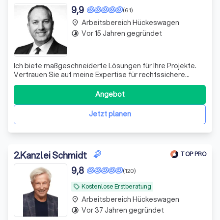
9,9
(61)
Arbeitsbereich Hückeswagen
place
Vor 15 Jahren gegründet
timelapse
Ich biete maßgeschneiderte Lösungen für Ihre Projekte.
Vertrauen Sie auf meine Expertise für rechtssichere
Bauvorhaben und für baurechtliche Streitigkeiten.
Kontaktieren Sie mich für ein Erstgespräch!
Angebot
Jetzt planen
2
.
Kanzlei Schmidt
TOP PRO
9,8
(120)
Kostenlose Erstberatung
local_offer
Arbeitsbereich Hückeswagen
place
Vor 37 Jahren gegründet
timelapse