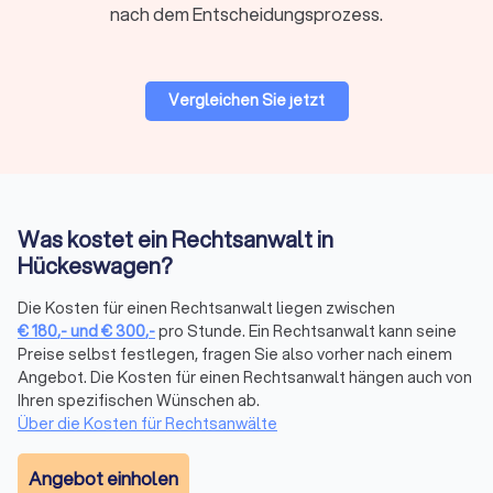
Regionale oder überregionale Suche
nach dem Entscheidungsprozess.
Für viele Mandate ist ein Anwalt in Ihrer Nähe praktisch,
insbesondere wenn persönliche Treffen oder
Gerichtstermine vor Ort anstehen. Bei hochspezialisierten
Vergleichen Sie jetzt
Fragen kann auch ein überregionaler Experte sinnvoll sein, da
viel Kommunikation heute digital abläuft.
Bewertungen prüfen
Was kostet ein Rechtsanwalt in
Bei Trustlocal finden Sie alle relevanten Bewertungen
gebündelt an einem Ort. Wir sammeln
Hückeswagen?
Mandantenbewertungen von verschiedenen Plattformen und
fassen sie in einem übersichtlichen Trustlocal Score
Die Kosten für einen Rechtsanwalt liegen zwischen
€
180
,-
und
€
300
,-
pro Stunde. Ein Rechtsanwalt kann seine
zusammen. So sehen Sie auf einen Blick, wie andere
Preise selbst festlegen, fragen Sie also vorher nach einem
Mandanten die Kommunikation, Erfolgsquote und Betreuung
Angebot. Die Kosten für einen Rechtsanwalt hängen auch von
bewerten, ohne verschiedene Websites durchsuchen zu
Ihren spezifischen Wünschen ab.
müssen.
Über die Kosten für Rechtsanwälte
Angebot einholen
Erstberatung nutzen