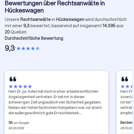
Bewertungen über Rechtsanwälte in
Hückeswagen
Unsere
Rechtsanwälte
in
Hückeswagen
wird durchschnittlich
mit einer
9,3
bewertet, basierend auf insgesamt
14.395
aus
20
Quellen
Durchschnittliche Bewertung
9,3
•
star
star
star
star
star_half
star
star
star
star
star
star
star
sta
Herr Dr. jur.Aden hat mich in einer arbeitsrechtlichen
Herr Fri
Angelegenheit vertreten. Er hat mir in dieser
zuverläs
schwierigen Zeit unglaublich viel Sicherheit gegeben.
ich bin 
Neben der hohen fachlichen Kompetenz war vor allem
vertreten. Ich kann Herrn Fritz uneingesc
die außergewöhnlich gute Erreichbarkeit
empfeh
hervorzuheben – ich bekam immer schnell eine
Sn
Becker
vor Google
Rückmeldung und fühlte mich jederzeit ernst
02.03.2026
29.10.202
genommen. Ich bin sehr dankbar für die herzliche,