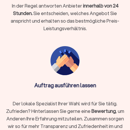
Arbeitgeber, in Familienangelegenheiten wie Scheidung und
In der Regel antworten Anbieter
innerhalb von 24
Sorgerecht oder bei strafrechtlichen Vorwürfen: Ein
Stunden.
Sie entscheiden, welches Angebot Sie
kompetenter Anwalt ist Ihr Partner in rechtlich schwierigen
anspricht und erhalten so das bestmögliche Preis-
Momenten.
Leistungsverhältnis.
So finden Sie den richtigen Rechtsanwalt
Die Auswahl des passenden Anwalts ist entscheidend für den
Erfolg Ihrer Rechtssache. Nicht jeder Anwalt passt zu jedem
Fall. Diese Schritte helfen Ihnen bei der Suche:
Rechtsgebiet identifizieren
Auftrag ausführen lassen
Definieren Sie klar, welches Rechtsgebiet betroffen ist.
Arbeitsrecht, Familienrecht, Mietrecht, Strafrecht und andere
Bereiche erfordern jeweils spezialisiertes Wissen. Ein
Der lokale Spezialist Ihrer Wahl wird für Sie tätig.
Fachanwalt hat zusätzliche Qualifikationen und
Zufrieden? Hinterlassen Sie gerne eine
Bewertung
, um
nachgewiesene Erfahrung in seinem Gebiet.
Anderen Ihre Erfahrung mitzuteilen. Zusammen sorgen
wir so für mehr Transparenz und Zufriedenheit im und