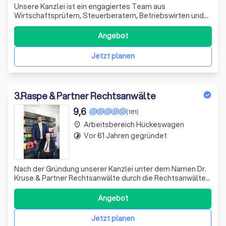
Unsere Kanzlei ist ein engagiertes Team aus
Wirtschaftsprüfern, Steuerberatern, Betriebswirten und
Fachanwälten. Seit 1995 unterstützen wir unsere
Mandanten erfolgreich in schwierigen Finanzsituationen.
Angebot
Wir sehen uns nicht nur als Ansprechpartner, sondern auch
als Ratgeber und Umsetzer von Lösungen.
Jetzt planen
3
.
Raspe & Partner Rechtsanwälte
9,6
(181)
Arbeitsbereich Hückeswagen
place
Vor 61 Jahren gegründet
timelapse
Nach der Gründung unserer Kanzlei unter dem Namen Dr.
Kruse & Partner Rechtsanwälte durch die Rechtsanwälte
Dr. Martin Kruse und Heinz-Egon Buse wurde diese in den
Folgejahren von den Rechtsanwälten Peter Raspe, Jürgen
Angebot
Schröder, Wolfgang Pitrowski und Moritz Raspe
fortgeführt. Seit dem 6. Dezember 2
Jetzt planen