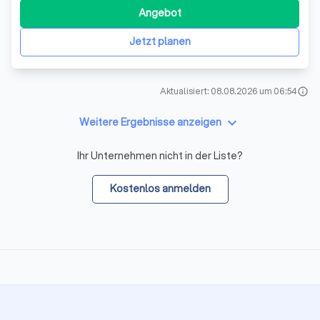
Hückeswagen. Wir sind stolz darauf, Mitglieder der
Angebot
Rechtsanwaltskammer Köln zu sein, die als unser
zuständiges Aufsichtsorgan fungiert. Unsere Berufsbeze
Jetzt planen
Aktualisiert: 08.08.2026 um 06:54
info
keyboard_arrow_down
Weitere Ergebnisse anzeigen
Ihr Unternehmen nicht in der Liste?
Kostenlos anmelden