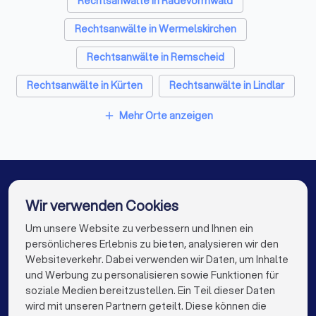
Rechtsanwälte in Radevormwald
Die Erstberatung: Vorbereitung und wichtige
Fragen
Rechtsanwälte in Wermelskirchen
Das erste Gespräch mit einem Anwalt dient der
Rechtsanwälte in Remscheid
gegenseitigen Einschätzung. Sie prüfen, ob der Anwalt zu
Ihnen passt, und der Anwalt bewertet, ob er Ihren Fall
Rechtsanwälte in Kürten
Rechtsanwälte in Lindlar
übernehmen kann und möchte.
Rechtsanwälte in Marienheide
Mehr Orte anzeigen
add
Rechtsanwälte in Schwelm
Diese Unterlagen sollten Sie mitbringen
Rechtsanwälte in Schalksmühle
Alle relevanten Dokumente (Verträge, Kündigungen,
Mahnungen, Gerichtsbescheide etc.)
Rechtsanwälte in Ennepetal
Wir verwenden Cookies
Chronologische Übersicht der Ereignisse
Rechtsanwälte in Berlin
Korrespondenz mit der Gegenseite
Rechtsanwälte in Hamburg
Um unsere Website zu verbessern und Ihnen ein
Die besten Rechtsanwälte für Sie
persönlicheres Erlebnis zu bieten, analysieren wir den
Beweismittel (E-Mails, Fotos, Zeugenaussagen)
Rechtsanwälte in München
Rechtsanwälte in Köln
Websiteverkehr. Dabei verwenden wir Daten, um Inhalte
info@trustlocal.de
Ihre konkreten Fragen und Ziele
und Werbung zu personalisieren sowie Funktionen für
Rechtsanwälte in Frankfurt am Main
soziale Medien bereitzustellen. Ein Teil dieser Daten
wird mit unseren Partnern geteilt. Diese können die
Rechtsanwälte in Stuttgart