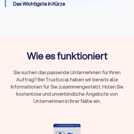
Das Wichtigste in Kürze
Wann Sie einen Anwalt brauchen:
Bei Fristen,
komplexen Fällen, Gerichtsverfahren oder hohen
Risiken
Erstberatung:
Gesetzlich begrenzt auf maximal
226,10 Euro, viele Kanzleien bieten 15-20 Minuten
Wie es funktioniert
kostenlos
Fachanwalt:
24 Spezialisierungen in Deutschland,
nachgewiesene Expertise durch Fortbildungen
Sie suchen das passende Unternehmen für Ihren
Kosten:
RVG-Gebühren, Stundensätze (180-350
Auftrag? Bei Trustlocal haben wir bereits alle
Euro) oder Pauschalpreise je nach Fall
Informationen für Sie zusammengestellt. Holen Sie
kostenlose und unverbindliche Angebote von
Rechtsschutz:
Prüfen Sie Versicherungsschutz
Unternehmen in Ihrer Nähe ein.
oder Prozesskostenhilfe bei geringem
Einkommen