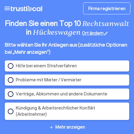
menu
Firma registrieren
Finden Sie einen Top 10
Rechtsanwalt
in
Hückeswagen
Ort ändern
edit
Bitte wählen Sie Ihr Anliegen aus (zusätzliche Optionen
bei „Mehr anzeigen")
Hilfe bei einem Strafverfahren
Probleme mit Mieter / Vermieter
Verträge, Abkommen und andere Dokumente
Kündigung & Arbeitsrechtlicher Konflikt
(Arbeitnehmer)
Mehr anzeigen
add