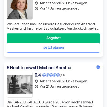
Arbeitsbereich Hückeswagen
place
Vor 17 Jahren gegründet
timelapse
Wir versuchen uns und unsere Besucher durch Abstand,
Masken und frische Luft zu schützen. Ausdrücklich bieten
wir die Beratung auch telefonisch, schriftlich oder per
Video an, da dies für alle Beteiligten die größtmögliche
Angebot
Sicherheit bietet. Ich möchte die nächsten Seiten dazu
nutzen mich vorzuste
Jetzt planen
8
.
Rechtsanwalt Michael Karallus
9,4
(91)
Arbeitsbereich Hückeswagen
place
Vor 21 Jahren gegründet
timelapse
Die KANZLEI KARALLUS wurde 2004 von Rechtsanwalt
Michael Karallus gegründet. Sie finden uns in Solingen