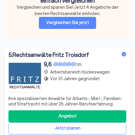
einfach vergleichen
Vergleichen und sparen Sie! Jetzt 4 Angebote der
besten Rechtsanwälte einholen.
Vergleichen Sie jetzt
5
.
Rechtsanwälte Fritz Troisdorf
9,6
(35)
Arbeitsbereich Hückeswagen
place
Vor 31 Jahren gegründet
timelapse
Ihre spezialisierten Anwälte für Arbeits-, Miet-, Familien-
und Straftrecht mit über 25 Jahren Berufserfahrung
Angebot
Jetzt planen