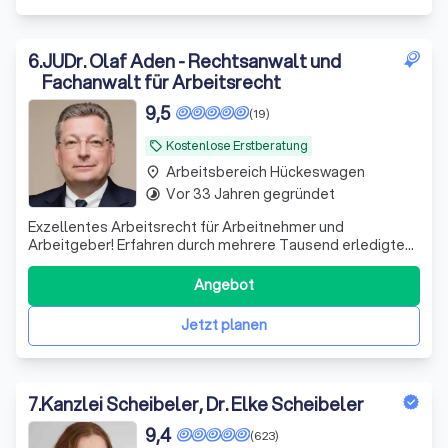
6
.
JUDr. Olaf Aden - Rechtsanwalt und
Fachanwalt für Arbeitsrecht
9,5
(19)
Kostenlose Erstberatung
local_offer
Arbeitsbereich Hückeswagen
place
Vor 33 Jahren gegründet
timelapse
Exzellentes Arbeitsrecht für Arbeitnehmer und
Arbeitgeber! Erfahren durch mehrere Tausend erledigte
Verfahren
Angebot
Jetzt planen
7
.
Kanzlei Scheibeler, Dr. Elke Scheibeler
9,4
(623)