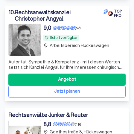
10
.
Rechtsanwaltskanzlei
TOP
PRO
Christopher Angyal
9,0
(52)
Sofort verfügbar
local_offer
Arbeitsbereich Hückeswagen
place
Autorität, Sympathie & Kompetenz - mit diesen Werten
setzt sich Kanzlei Angyal für Ihre Interessen chirurgisch
präzise und durchsetzungsstark ein.
Angebot
Jetzt planen
Rechtsanwälte Junker & Reuter
8,8
(116)
Goethestraße 8, Hückeswagen
place