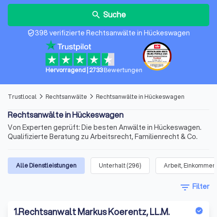
Suche
search
398 verifizierte Rechtsanwälte in Hückeswagen
verified_user
Hervorragend
|
2733
Bewertungen
Trustlocal
Rechtsanwälte
Rechtsanwälte in Hückeswagen
arrow_forward_ios
arrow_forward_ios
Rechtsanwälte in Hückeswagen
Von Experten geprüft: Die besten Anwälte in Hückeswagen.
Qualifizierte Beratung zu Arbeitsrecht, Familienrecht & Co.
Alle Dienstleistungen
Unterhalt
(
296
)
Arbeit, Einkommen 
filter_list
Filter
1
.
Rechtsanwalt Markus Koerentz, LL.M.