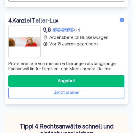
4
.
Kanzlei Teller-Lux
9,6
(27)
Arbeitsbereich Hückeswagen
place
Vor 15 Jahren gegründet
timelapse
Profitieren Sie von meinen Erfahrungen als längjährige
Fachanwältin für Familien- und Medizinrecht. Bei mir
erhalten Sie fachliche Kompetenz, Flexibilität und auf Sie
persönlich zugeschnittenen Service. Ich berate und
Angebot
vertrete Sie mit meinem Team gerne in folgenden
Rechtsgebieten: Als Rechtsanwälti
Jetzt planen
Tipp! 4 Rechtsanwälte schnell und