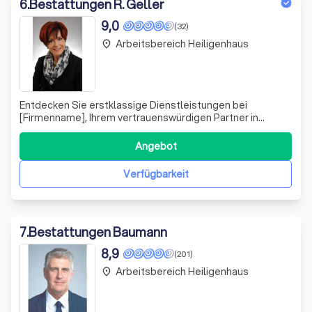
6
.
Bestattungen R. Geller
9,0
(32)
Arbeitsbereich Heiligenhaus
place
Entdecken Sie erstklassige Dienstleistungen bei
[Firmenname], Ihrem vertrauenswürdigen Partner in
[Branche]. Wir setzen auf Innovation und
Kundenzufriedenheit, um Ihnen nicht nur Produkte,
Angebot
sondern echte Lösungen zu bieten. Unser Team besteht
aus erfahrenen Fachleuten, die sich durch ihre Expertise u
Verfügbarkeit
7
.
Bestattungen Baumann
8,9
(201)
Arbeitsbereich Heiligenhaus
place