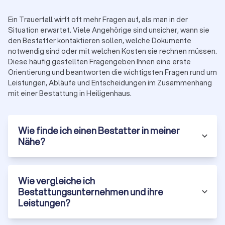
Die Kosten einer Bestattung hängen stark von der Art der
Bestattung und dem gewünschten Leistungsumfang ab.
Ein Trauerfall wirft oft mehr Fragen auf, als man in der
Grundsätzlich gilt:
Situation erwartet. Viele Angehörige sind unsicher, wann sie
den Bestatter kontaktieren sollen, welche Dokumente
ab ca.
notwendig sind oder mit welchen Kosten sie rechnen müssen.
Einfache Urnenbestattung
3.000 €
Diese häufig gestellten Fragengeben Ihnen eine erste
Orientierung und beantworten die wichtigsten Fragen rund um
Leistungen, Abläufe und Entscheidungen im Zusammenhang
Klassische Erdbestattung mit
ab ca.
mit einer Bestattung in Heiligenhaus.
Trauerfeier
5.000 €
ab ca.
Natur- oder Seebestattung
4.000 €
Wie finde ich einen Bestatter in meiner
Nähe?
Zu den typischen Bestandteilen gehören:
Sarg oder Urne
Überführung und Versorgung des Verstorbenen
Friedhofsgebühren
Wie vergleiche ich
Trauerfeier (Dekoration, Musik, Redner)
Bestattungsunternehmen und ihre
Trauerdruck und Anzeigen
Leistungen?
Ausführliche Preisübersichten finden Sie auf unserer
Seite zu den
Bestattungskosten
.