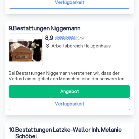
Verfügbarkeit
9
.
Bestattungen Niggemann
8,9
(75)
Arbeitsbereich Heiligenhaus
place
Bei Bestattungen Niggemann verstehen wir, dass der
Verlust eines geliebten Menschen eine der schwersten
Zeiten im Leben darstellt. Mit tiefem Mitgefühl und
Respekt kümmern wir uns um die gesamte Organisation
Angebot
und Durchführung von Bestattungen, damit Sie sich in
dieser schweren Zeit auf das Wesentlich
Verfügbarkeit
10
.
Bestattungen Latzke-Wallor Inh. Melanie
Schöbel