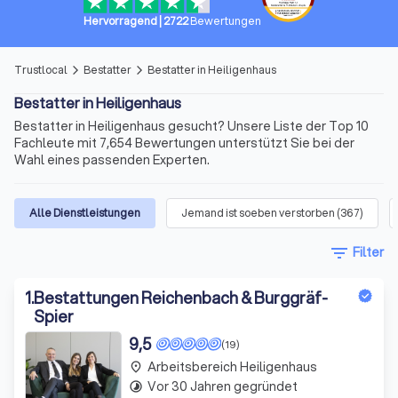
Hervorragend
|
2722
Bewertungen
Trustlocal
Bestatter
Bestatter in Heiligenhaus
arrow_forward_ios
arrow_forward_ios
Bestatter in Heiligenhaus
Bestatter in Heiligenhaus gesucht? Unsere Liste der Top 10
Fachleute mit 7,654 Bewertungen unterstützt Sie bei der
Wahl eines passenden Experten.
Alle Dienstleistungen
Jemand ist soeben verstorben
(
367
)
filter_list
Filter
1
.
Bestattungen Reichenbach & Burggräf-
Spier
9,5
(19)
Arbeitsbereich Heiligenhaus
place
Vor 30 Jahren gegründet
timelapse