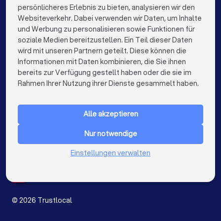
persönlicheres Erlebnis zu bieten, analysieren wir den
Bestatter in Dortmund
Bestatter in Bremen
Websiteverkehr. Dabei verwenden wir Daten, um Inhalte
info@trustlocal.de
und Werbung zu personalisieren sowie Funktionen für
Bestatter in Nürnberg
Bestatter in Dresden
soziale Medien bereitzustellen. Ein Teil dieser Daten
wird mit unseren Partnern geteilt. Diese können die
Bestatter in Hannover
Bestatter in Leipzig
Informationen mit Daten kombinieren, die Sie ihnen
bereits zur Verfügung gestellt haben oder die sie im
Bestatter in Duisburg
Bestatter in Bochum
keyboard_arrow_down
FÜR PRIVATPERSONEN
Rahmen Ihrer Nutzung ihrer Dienste gesammelt haben.
Bestatter in Bielefeld
Bestatter in Bonn
keyboard_arrow_down
FÜR FIRMEN
Bestatter in Münster
Bestatter in der Nähe
Alle akzeptieren
keyboard_arrow_down
ÜBER TRUSTLOCAL
Nur notwendige
LAND
Niederlande
Einstellungen verwalten
Belgien
Deutschland
Spanien
©
2026
Trustlocal