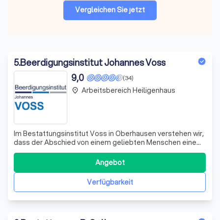
Vergleichen Sie jetzt
5
.
Beerdigungsinstitut Johannes Voss
9,0
(34)
Arbeitsbereich Heiligenhaus
place
Im Bestattungsinstitut Voss in Oberhausen verstehen wir,
dass der Abschied von einem geliebten Menschen eine
der schwersten Zeiten im Leben darstellt. Mit tiefem
Respekt und einfühlsamer Fürsorge stehen wir Ihnen zur
Angebot
Seite, um diesen Weg so würdevoll wie möglich zu
gestalten. Unsere Philosophie „Von
Verfügbarkeit