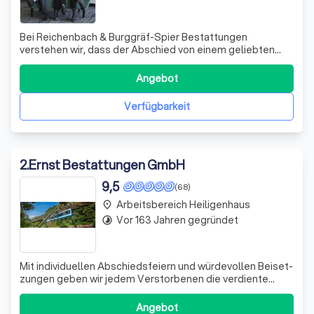
Bei Reichenbach & Burggräf-Spier Bestattungen
verstehen wir, dass der Abschied von einem geliebten
Menschen eine zutiefst persönliche Angelegenheit ist.
Unser erfahrenes Team in Remscheid widmet sich mit
Angebot
größter Sorgfalt und Respekt der Organisation von
Bestattungen, die den Wünschen der Verstorbene
Verfügbarkeit
2
.
Ernst Bestattungen GmbH
9,5
(68)
Arbeitsbereich Heiligenhaus
place
Vor 163 Jahren gegründet
timelapse
Mit indivi­duellen Ab­schieds­feiern und würde­vollen Beiset­
zungen geben wir jedem Verstor­benen die verdiente
Wert­schätzung und den Trauernden das gute Gefühl, in
besten Händen zu sein.
Angebot