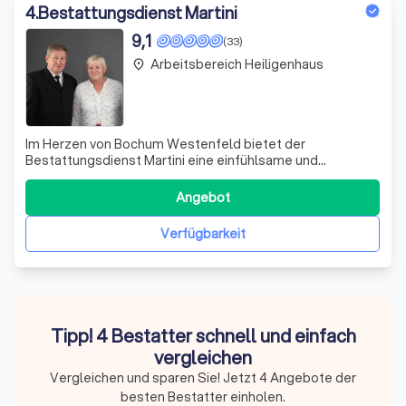
4
.
Bestattungsdienst Martini
9,1
(33)
Arbeitsbereich Heiligenhaus
place
Im Herzen von Bochum Westenfeld bietet der
Bestattungsdienst Martini eine einfühlsame und
professionelle Begleitung in Zeiten des Abschieds. Unser
Familienunternehmen zeichnet sich durch ein tiefes
Angebot
Verständnis und Mitgefühl für die Bedürfnisse trauernder
Familien aus. Wir verstehen, dass jeder Mensc
Verfügbarkeit
Tipp! 4 Bestatter schnell und einfach
vergleichen
Vergleichen und sparen Sie! Jetzt 4 Angebote der
besten Bestatter einholen.