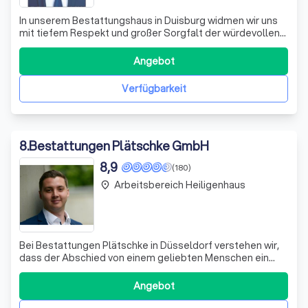
In unserem Bestattungshaus in Duisburg widmen wir uns
mit tiefem Respekt und großer Sorgfalt der würdevollen
Verabschiedung Ihrer Liebsten. Wir verstehen, dass der
Abschied von einem geliebten Menschen eine sehr
Angebot
persönliche Angelegenheit ist, und setzen alles daran,
diesen so einfühlsam und individu
Verfügbarkeit
8
.
Bestattungen Plätschke GmbH
8,9
(180)
Arbeitsbereich Heiligenhaus
place
Bei Bestattungen Plätschke in Düsseldorf verstehen wir,
dass der Abschied von einem geliebten Menschen ein
tiefgreifender Moment ist. Unser erfahrenes Team
begleitet Sie mit Einfühlungsvermögen und Respekt
Angebot
durch diese schwere Zeit. Wir bieten eine breite Palette
an Bestattungsdienstleistungen, die v