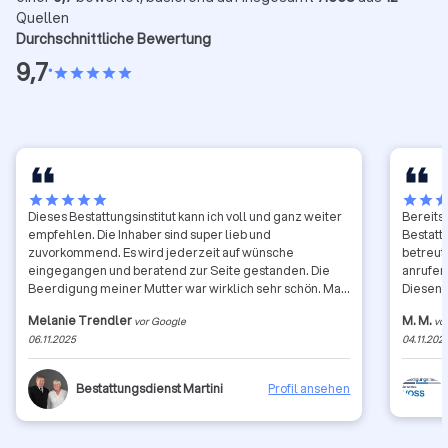
Quellen
Durchschnittliche Bewertung
9,7
•
star
star
star
star
star
star
star
star
star
star
star
star
sta
Dieses Bestattungsinstitut kann ich voll und ganz weiter
Bereits
empfehlen. Die Inhaber sind super lieb und
Bestattu
zuvorkommend. Es wird jederzeit auf wünsche
betreut
eingegangen und beratend zur Seite gestanden. Die
anrufen 
Beerdigung meiner Mutter war wirklich sehr schön. Man
Diesen 
wird kompetent über alle Abläufe, sei es der
lobensw
Melanie Trendler
M. M.
vor Google
vo
Bürokratische aber auch der persönliche Ablauf (Die
freundl
06.11.2025
04.11.202
eigentliche Beerdigung) aufgeklärt. Kann ich wirklich
Fragen 
nur weiter empfehlen.
geben. 
Bestattungsdienst Martini
Profil ansehen