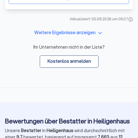
Aktualisiert: 05.08.2026 um 05:07
info
keyboard_arrow_down
Weitere Ergebnisse anzeigen
Ihr Unternehmen nicht in der Liste?
Kostenlos anmelden
Bewertungen über Bestatter in Heiligenhaus
Unsere
Bestatter
in
Heiligenhaus
wird durchschnittlich mit
einer
9,7
bewertet, basierend auf insgesamt
7.663
aus
12