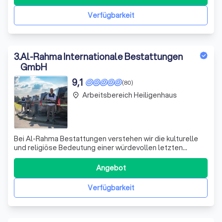
Verfügbarkeit
3
.
Al-Rahma Internationale Bestattungen
GmbH
9,1
(80)
Arbeitsbereich Heiligenhaus
place
Bei Al-Rahma Bestattungen verstehen wir die kulturelle
und religiöse Bedeutung einer würdevollen letzten
Ruhestätte. Wir sind spezialisiert auf islamische
Bestattungen und bieten diese gemäß den rituellen
Angebot
Anforderungen an. Unsere erfahrenen Mitarbeiter führen
jede Beerdigung mit größter Sensibilität
Verfügbarkeit