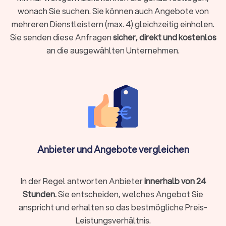
Entscheiden Sie auch, ob Sie eine Aufbahrung oder
wonach Sie suchen. Sie können auch Angebote von
einen Abschied im kleinen Kreis wünschen.
mehreren Dienstleistern (max. 4) gleichzeitig einholen.
Tipp:
Wenn Sie unsicher sind, rufen Sie zuerst einen
Sie senden diese Anfragen
sicher, direkt und kostenlos
Bestatter an. Er erklärt Ihnen die nächsten Schritte
an die ausgewählten Unternehmen.
verständlich und hilft Ihnen dabei, Entscheidungen
nacheinander zu treffen.
Leistungen & Spezialfälle
Ein guter Bestatter in Heiligenhaus ist Ihr Partner, der von der
ersten Klärung bis zur Trauerfeier zuverlässig an Ihrer Seite
steht. Die Leistungen umfassen in der Regel:
Anbieter und Angebote vergleichen
Überführung
der verstorbenen Person und
✓
hygienische Versorgung
In der Regel antworten Anbieter
innerhalb von 24
Vorbereitung
auf Aufbahrung oder Trauerfeier
✓
Stunden.
Sie entscheiden, welches Angebot Sie
Organisation
von Termin, Ort und Ablauf der
✓
anspricht und erhalten so das bestmögliche Preis-
Beisetzung
Unterstützung
Leistungsverhältnis.
bei Formalitäten (Sterbeurkunde,
✓