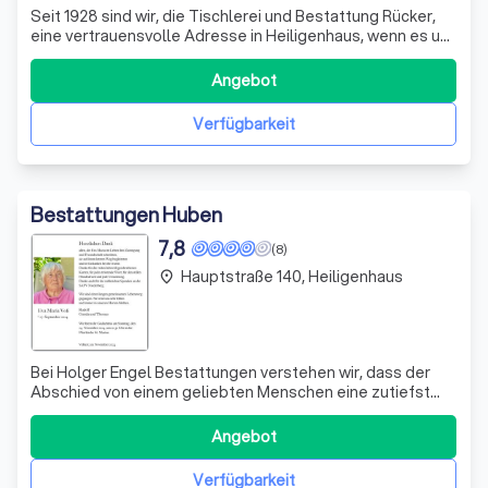
Seit 1928 sind wir, die Tischlerei und Bestattung Rücker,
eine vertrauensvolle Adresse in Heiligenhaus, wenn es um
den würdevollen Abschied von geliebten Menschen geht.
In dritter Generation führen wir unser
Angebot
Familienunternehmen mit Hingabe und Respekt vor dem
Leben und dem individuellen Abschied. Wi
Verfügbarkeit
Bestattungen Huben
7,8
(8)
Hauptstraße 140, Heiligenhaus
place
Bei Holger Engel Bestattungen verstehen wir, dass der
Abschied von einem geliebten Menschen eine zutiefst
persönliche Angelegenheit ist. Seit 1869 stehen wir den
Hinterbliebenen in Velbert und Heiligenhaus mit Würde
Angebot
und Respekt zur Seite. Unser Ansatz ist es, jede
Bestattung individuell und einfühls
Verfügbarkeit