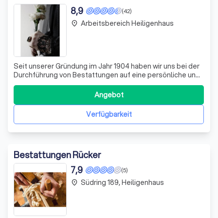
8,9
(42)
Arbeitsbereich Heiligenhaus
place
Seit unserer Gründung im Jahr 1904 haben wir uns bei der
Durchführung von Bestattungen auf eine persönliche und
würdevolle Gestaltung spezialisiert. Wir bieten eine
Vielzahl von Bestattungsarten an, darunter die
Angebot
traditionelle Erdbestattung, Feuerbestattung,
Seebestattung sowie anonyme Bestattungen.
Verfügbarkeit
Bestattungen Rücker
7,9
(5)
Südring 189, Heiligenhaus
place