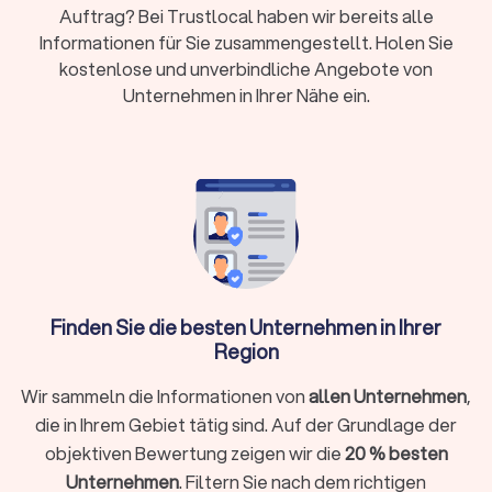
Zusatzkosten:
Lange Tragewege, Etagen ohne
Auftrag? Bei Trustlocal haben wir bereits alle
Aufzug, Wochenend- und Feiertagszuschläge,
Informationen für Sie zusammengestellt. Holen Sie
Spezialtransporte
kostenlose und unverbindliche Angebote von
Unternehmen in Ihrer Nähe ein.
Kurzfristige Buchung:
Oft ab 48-72 Stunden
möglich, größere Umzüge benötigen 2-4 Wochen
Vorlauf
Trustlocal hilft: Vergleichen Sie bis zu vier
Angebote, prüfen Sie Bewertungen und buchen
Sie direkt
Finden Sie die besten Unternehmen in Ihrer
Was macht ein Umzugsunternehmen?
Region
Ein Umzugsunternehmen, oft auch als Möbelspedition
bezeichnet, ist ein spezialisierter Dienstleister, der
Wir sammeln die Informationen von
allen Unternehmen
,
Privatpersonen und Firmen bei der Planung, Organisation und
die in Ihrem Gebiet tätig sind. Auf der Grundlage der
Durchführung eines Wohnort- oder Standortwechsels
objektiven Bewertung zeigen wir die
20 % besten
unterstützt. Professionelle Umzugsunternehmen in
Unternehmen
. Filtern Sie nach dem richtigen
Heiligenhaus kennen Hausordnungen, Park- und