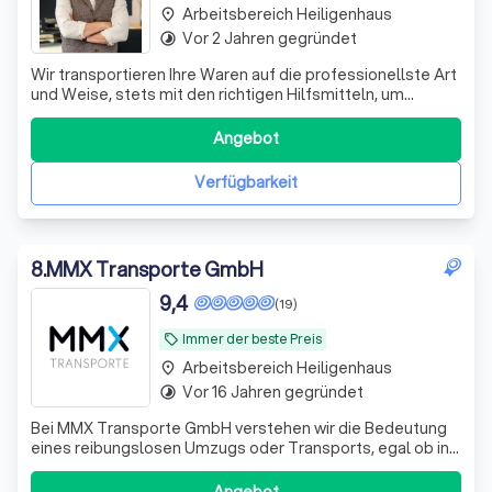
Arbeitsbereich Heiligenhaus
place
Vor 2 Jahren gegründet
timelapse
Wir transportieren Ihre Waren auf die professionellste Art
und Weise, stets mit den richtigen Hilfsmitteln, um
maximale Effizienz zu gewährleisten. Ihre Sicherheit liegt
uns am Herzen – deshalb sind wir während des gesamten
Angebot
Transportprozesses umfassend versichert. Von dem
Moment an, in dem wir Ihre
Verfügbarkeit
8
.
MMX Transporte GmbH
9,4
(19)
Immer der beste Preis
local_offer
Arbeitsbereich Heiligenhaus
place
Vor 16 Jahren gegründet
timelapse
Bei MMX Transporte GmbH verstehen wir die Bedeutung
eines reibungslosen Umzugs oder Transports, egal ob in
Ihrer Stadt, durch ganz Deutschland oder über die
Grenzen Europas hinaus. Unser engagiertes Team setzt