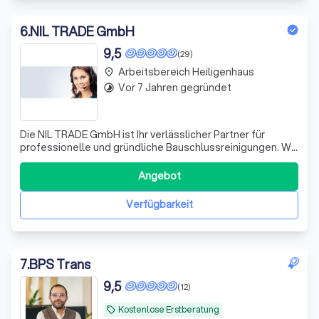
6
.
NIL TRADE GmbH
9,5
(29)
Arbeitsbereich Heiligenhaus
place
Vor 7 Jahren gegründet
timelapse
Die NIL TRADE GmbH ist Ihr verlässlicher Partner für
professionelle und gründliche Bauschlussreinigungen. Wir
wissen, dass ein Bauprojekt eine Herausforderung sein
kann, mit zahlreichen Terminen und der Koordination
Angebot
verschiedener Gewerke. Deshalb nehmen wir Ihnen gerne
die Reinigungsarbeiten ab. Uns
Verfügbarkeit
7
.
BPS Trans
9,5
(12)
Kostenlose Erstberatung
local_offer