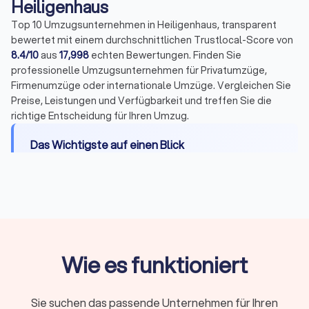
Heiligenhaus
Top 10 Umzugsunternehmen in Heiligenhaus, transparent
bewertet mit einem durchschnittlichen Trustlocal-Score von
8.4/10
aus
17,998
echten Bewertungen. Finden Sie
professionelle Umzugsunternehmen für Privatumzüge,
Firmenumzüge oder internationale Umzüge. Vergleichen Sie
Preise, Leistungen und Verfügbarkeit und treffen Sie die
richtige Entscheidung für Ihren Umzug.
Das Wichtigste auf einen Blick
Leistungen:
Transport, Be- und Entladen,
Montage, Packservice, Halteverbotszonen,
Entsorgung und Einlagerung
Kosten:
Umzugshelfer 25-40 €/Stunde,
Möbelpacker 30-50 €/Stunde, LKW mit Fahrer
Wie es funktioniert
50-100 €/Stunde
Preismodelle:
Festpreis bei klarem Umfang oder
Stundenlohn bei kleineren, flexiblen Umzügen
Sie suchen das passende Unternehmen für Ihren