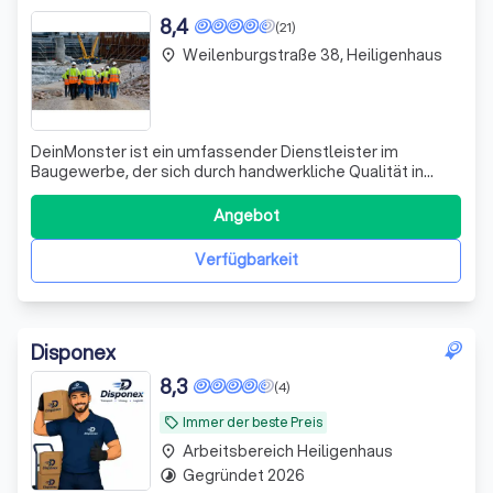
8,4
(21)
Weilenburgstraße 38, Heiligenhaus
place
DeinMonster ist ein umfassender Dienstleister im
Baugewerbe, der sich durch handwerkliche Qualität in
allen Disziplinen auszeichnet. Wir sorgen für ein
harmonisches Zusammenspiel aller Gewerke und
Angebot
Services, um Ihren Bau- oder Renovierungsprozess so
reibungslos wie möglich zu gestalten. Unsere Expe
Verfügbarkeit
Disponex
8,3
(4)
Immer der beste Preis
local_offer
Arbeitsbereich Heiligenhaus
place
Gegründet 2026
timelapse