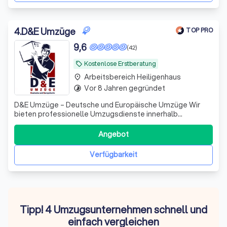
4
.
D&E Umzüge
TOP PRO
9,6
(42)
Kostenlose Erstberatung
local_offer
Arbeitsbereich Heiligenhaus
place
Vor 8 Jahren gegründet
timelapse
D&E Umzüge – Deutsche und Europäische Umzüge Wir
bieten professionelle Umzugsdienste innerhalb
Deutschlands und Europas. Unser erfahrenes Team sorgt
für einen stressfreien und reibungslosen Umzug – auch
Angebot
für Senioren und Personen mit besonderen
Anforderungen. Dabei legen wir großen Wert auf Geduld,
Verfügbarkeit
Tipp! 4 Umzugsunternehmen schnell und
einfach vergleichen