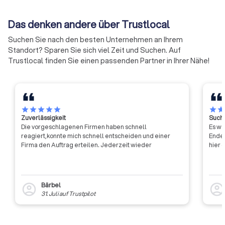
direkt in Heiligenhaus. Lokal bedeutet kurze Anfahrt, Kenntnis
Zusammenarbeit zu erproben.
Handelsregister ei
von städtischen Auflagen, schnelle Besichtigungstermine
Auf diese Weise soll die Arbeit
sind) gehören ihne
Das denken andere über Trustlocal
und flexible Zeitfenster. Unsere Plattform bietet Ihnen alles,
der Handwerkskammern
an.
was Sie für eine fundierte Entscheidung brauchen:
effizienter und effektiver
Suchen Sie nach den besten Unternehmen an Ihrem
werden.
Standort? Sparen Sie sich viel Zeit und Suchen. Auf
Trustlocal finden Sie einen passenden Partner in Ihrer Nähe!
✓
Transparente Profile mit echten
Erfahrungsberichten
✓
star
star
star
star
star
star
sta
Klare Angaben zu Preisen, Leistungen und
Zuverlässigkeit
Suche
Zuschlägen
Die vorgeschlagenen Firmen haben schnell
Es wa
reagiert,konnte mich schnell entscheiden und einer
Ende 
Firma den Auftrag erteilen. Jederzeit wieder
hier 
✓
Objektiven Trustlocal Score basierend auf
Qualifikationen und Profil-Vollständigkeit
✓
Bärbel
account_circle
Direkte Vergleichbarkeit von bis zu vier
account_circl
31. Juli
auf
Trustpilot
Angeboten