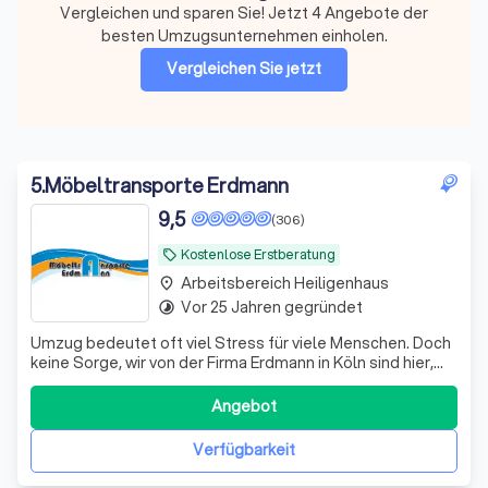
Vergleichen und sparen Sie! Jetzt 4 Angebote der
besten Umzugsunternehmen einholen.
Vergleichen Sie jetzt
5
.
Möbeltransporte Erdmann
9,5
(306)
Kostenlose Erstberatung
local_offer
Arbeitsbereich Heiligenhaus
place
Vor 25 Jahren gegründet
timelapse
Umzug bedeutet oft viel Stress für viele Menschen. Doch
keine Sorge, wir von der Firma Erdmann in Köln sind hier,
um Ihnen zu helfen. Wir nehmen Ihnen die Arbeit ab und
sorgen für einen termingerechten und entspannten
Angebot
Umzug. Von der Beratung und Planung bis hin zur
Organisation des Umzugs, Einrichtu
Verfügbarkeit