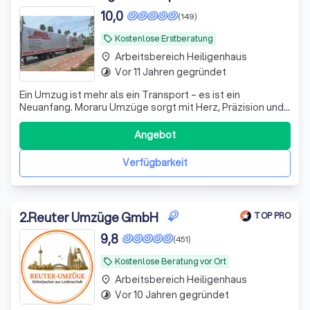
10,0
(149)
Kostenlose Erstberatung
local_offer
Arbeitsbereich Heiligenhaus
place
Vor 11 Jahren gegründet
timelapse
Ein Umzug ist mehr als ein Transport – es ist ein
Neuanfang. Moraru Umzüge sorgt mit Herz, Präzision und
Erfahrung für einen stressfreien Start in Ihr neues
Zuhause.
Angebot
Verfügbarkeit
2
.
Reuter Umzüge GmbH
TOP PRO
9,8
(451)
Kostenlose Beratung vor Ort
local_offer
Arbeitsbereich Heiligenhaus
place
Vor 10 Jahren gegründet
timelapse