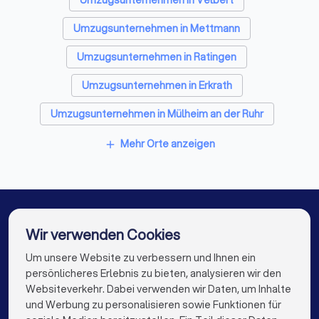
Entrümpelungsfirmen in Heiligenhaus
Umzugsunternehmen in Mettmann
Sanitärinstallateure in Heiligenhaus
Umzugsunternehmen in Ratingen
Fliesenleger in Heiligenhaus
Umzugsunternehmen in Erkrath
Fensterbauer in Heiligenhaus
Umzugsunternehmen in Mülheim an der Ruhr
Bodenleger in Heiligenhaus
Umzugsunternehmen in Essen
Mehr Orte anzeigen
add
Umzugsunternehmen in Wuppertal
Umzugsunternehmen in Hattingen
Umzugsunternehmen in Düsseldorf
Wir verwenden Cookies
Umzugsunternehmen in Hilden
Um unsere Website zu verbessern und Ihnen ein
Die besten Umzugsunternehmen für Sie
persönlicheres Erlebnis zu bieten, analysieren wir den
Umzugsunternehmen in Berlin
Websiteverkehr. Dabei verwenden wir Daten, um Inhalte
info@trustlocal.de
und Werbung zu personalisieren sowie Funktionen für
Umzugsunternehmen in Hamburg