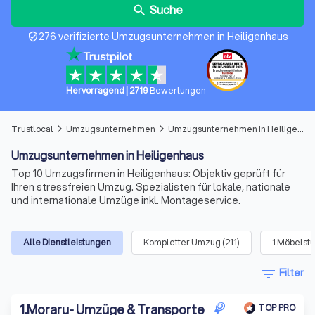
Suche
search
276 verifizierte Umzugsunternehmen in Heiligenhaus
verified_user
Hervorragend
|
2719
Bewertungen
Trustlocal
Umzugsunternehmen
Umzugsunternehmen in Heiligenhaus
arrow_forward_ios
arrow_forward_ios
Umzugsunternehmen in Heiligenhaus
Top 10 Umzugsfirmen in Heiligenhaus: Objektiv geprüft für
Ihren stressfreien Umzug. Spezialisten für lokale, nationale
und internationale Umzüge inkl. Montageservice.
Alle Dienstleistungen
Kompletter Umzug
(
211
)
1 Möbelst
filter_list
Filter
1
.
Moraru- Umzüge & Transporte
TOP PRO