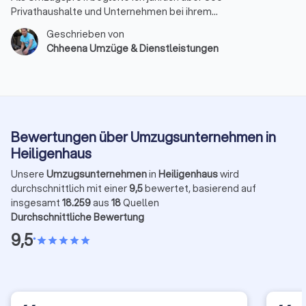
Privathaushalte und Unternehmen bei ihrem
Ortswechsel. Die gute Nachricht: Mit der richtigen
Geschrieben von
Umzugsplanung kann der Tag nahezu reibungslos
Chheena Umzüge & Dienstleistungen
und entspannt ablaufen.
Bewertungen über Umzugsunternehmen in
Heiligenhaus
Unsere
Umzugsunternehmen
in
Heiligenhaus
wird
durchschnittlich mit einer
9,5
bewertet, basierend auf
insgesamt
18.259
aus
18
Quellen
Durchschnittliche Bewertung
9,5
•
star
star
star
star
star