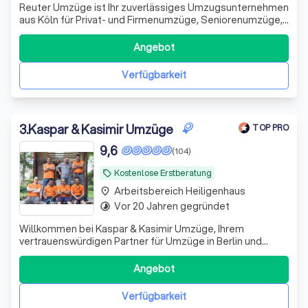
Reuter Umzüge ist Ihr zuverlässiges Umzugsunternehmen
aus Köln für Privat- und Firmenumzüge, Seniorenumzüge,
Fernumzüge sowie Entrümpelungen und
Haushaltsauflösungen. Ein Umzug ist Vertrauenssache.
Angebot
Deshalb legen wir großen Wert auf eine persönliche und
individuelle Beratung. Gerne vereinbaren wir m
Verfügbarkeit
3
.
Kaspar & Kasimir Umzüge
TOP PRO
9,6
(104)
Kostenlose Erstberatung
local_offer
Arbeitsbereich Heiligenhaus
place
Vor 20 Jahren gegründet
timelapse
Willkommen bei Kaspar & Kasimir Umzüge, Ihrem
vertrauenswürdigen Partner für Umzüge in Berlin und
darüber hinaus. Als Familienunternehmen mit über 18
Jahren Erfahrung verstehen wir die Herausforderungen
Angebot
und Bedürfnisse, die mit einem Umzug verbunden sind.
Unser Ziel ist es, Ihnen einen reibungslosen
Verfügbarkeit