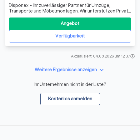
Disponex – Ihr zuverlässiger Partner für Umzüge,
Transporte und Möbelmontagen. Wir unterstützen Privat-
und Geschäftskunden bei Umzügen in Köln, NRW und
deutschlandweit. Unser Ziel ist ein reibungsloser Umzug
Angebot
mit zuverlässigem Service, fairen Preisen und einer
transparenten Kommunikation. Zu unser
Verfügbarkeit
Aktualisiert: 04.08.2026 um 12:37
info
keyboard_arrow_down
Weitere Ergebnisse anzeigen
Ihr Unternehmen nicht in der Liste?
Kostenlos anmelden