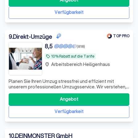
Angebot
sich aus erfahrenen Fachleuten zusammen, die sich durch
ihre Zuverlässigkeit und Sorgfalt
Verfügbarkeit
9
.
Direkt-Umzüge
TOP PRO
8,5
(818)
10% Rabatt auf die Tarife
local_offer
Arbeitsbereich Heiligenhaus
place
Planen Sie Ihren Umzug stressfrei und effizient mit
unserem professionellen Umzugsservice. Wir verstehen,
dass jeder Umzug einzigartig ist, und bieten daher
maßgeschneiderte Lösungen, die genau auf Ihre
Angebot
Bedürfnisse zugeschnitten sind. Unser Team aus
erfahrenen Fachleuten steht Ihnen von der ersten B
Verfügbarkeit
10
.
DEINMONSTER GmbH