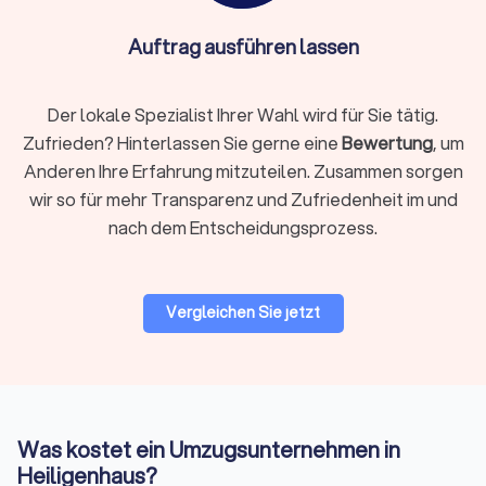
Auftrag ausführen lassen
Info:
Ist Reinigung nicht im Angebot des
Umzugsunternehmens enthalten, kann eine
Der lokale Spezialist Ihrer Wahl wird für Sie tätig.
spezialisierte Reinigungsfirma ebenfalls die
Zufrieden? Hinterlassen Sie gerne eine
Bewertung
, um
Endreinigung durchführen. Bei engen Terminen,
Anderen Ihre Erfahrung mitzuteilen. Zusammen sorgen
vielen empfindlichen Gegenständen, hohen Etagen,
wir so für mehr Transparenz und Zufriedenheit im und
eingeschränkten Parkmöglichkeiten oder
nach dem Entscheidungsprozess.
beruflicher Belastung empfiehlt sich ein
professionelles Rundum-Paket.
Vergleichen Sie jetzt
Preise & Modelle in Heiligenhaus
Der Preis eines Umzugsdienstes hängt von Volumen, Distanz,
Stockwerk/Aufzug, Serviceumfang und Saison ab. Anbieter
kalkulieren oft mit Festpreis bei klarer Leistung oder
Was kostet ein Umzugsunternehmen in
Stundenlohn bei kleinen oder variablen Umzügen.
Heiligenhaus?