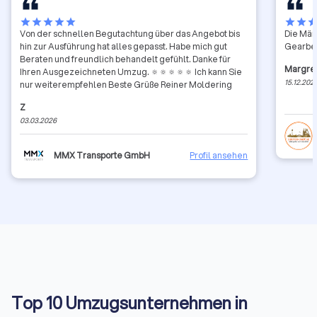
star
star
star
star
star
star
star
sta
Von der schnellen Begutachtung über das Angebot bis
Die Män
hin zur Ausführung hat alles gepasst. Habe mich gut
Gearbei
Beraten und freundlich behandelt gefühlt. Danke für
Margret
Ihren Ausgezeichneten Umzug. 🔅🔅🔅🔅🔅 Ich kann Sie
15.12.202
nur weiterempfehlen Beste Grüße Reiner Moldering
Z
03.03.2026
MMX Transporte GmbH
Profil ansehen
Top 10 Umzugsunternehmen in