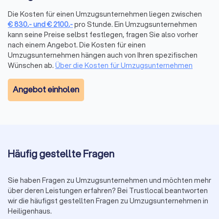
Die Kosten für einen Umzugsunternehmen liegen zwischen
Stundenbasierte
Kostenfaktor
Tageswerte
€
830
,-
und
€
2100
,-
pro Stunde. Ein Umzugsunternehmen
Richtwerte
kann seine Preise selbst festlegen, fragen Sie also vorher
nach einem Angebot. Die Kosten für einen
Umzugshelfer
25–40 € pro Stunde
200–320 €
Umzugsunternehmen hängen auch von Ihren spezifischen
Wünschen ab.
Über die Kosten für Umzugsunternehmen
Möbelpacker
30–50 € pro Stunde
240–400 €
Angebot einholen
LKW mit
50–100 € pro Stunde
400–720 €
Fahrer
Weitere Kostenfaktoren
Häufig gestellte Fragen
Kilometerpauschale Fernumzug: 0,50 bis 1,50 € pro
Kilometer
Sie haben Fragen zu Umzugsunternehmen und möchten mehr
Verpackungsmaterial: 50 bis 200 €
über deren Leistungen erfahren? Bei Trustlocal beantworten
wir die häufigst gestellten Fragen zu Umzugsunternehmen in
Packservice: 100 bis 300 €
Heiligenhaus.
Montage/Demontage: 50 bis 150 € je Möbelstück