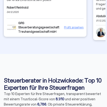
Fragen 
Robert Reinhold
und gedu
04.12.2025
Leidens
Abdulke
Unterlag
01.12.202
und ich 
GRS
ihn ver
Steuerberatungsgesellschaft
Profil ansehen
den Tel
Treuhandgesellschaft mbH
Optimie
hier ni
persönl
Ein abs
sympath
weitere
Steuerberater in Holzwickede: Top 10
Experten für Ihre Steuerfragen
Top 10 Experten für Ihre Steuerfragen, transparent bewertet
mit einem Trustlocal-Score von
8.1/10
und einer positiven
Bewertungsrate von
6,786
. Ob private Steuererklärung,