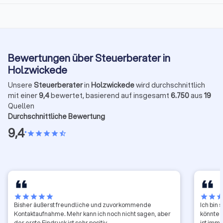
Bewertungen über Steuerberater in
Holzwickede
Unsere
Steuerberater
in
Holzwickede
wird durchschnittlich
mit einer
9,4
bewertet, basierend auf insgesamt
6.750
aus
19
Quellen
Durchschnittliche Bewertung
9,4
•
star
star
star
star
star_half
star
star
star
star
star
star
star
sta
Bisher äußerst freundliche und zuvorkommende
Ich bin 
Kontaktaufnahme. Mehr kann ich noch nicht sagen, aber
könnte 
der erste Eindruck ist sehr positiv
ist imme