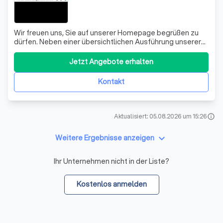
Wir freuen uns, Sie auf unserer Homepage begrüßen zu
dürfen. Neben einer übersichtlichen Ausführung unserer
angebotenen Leistungen stellen wir auf dieser
Homepage zudem die aktuellsten Steuer-News bereit.
Jetzt Angebote erhalten
Wir bieten Ihnen neben Steuererklärungen ein
umfangreiches Spektrum an Leistungen in den Bere
Kontakt
Aktualisiert: 05.08.2026 um 15:26
info
keyboard_arrow_down
Weitere Ergebnisse anzeigen
Ihr Unternehmen nicht in der Liste?
Kostenlos anmelden