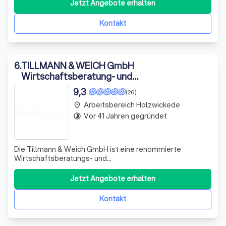
mittelständischen Unternehmen. Hierunter fallen neben
Jetzt Angebote erhalten
Unternehmen in den Bereichen Handwerk, Produktion,
Online-Handel bzw. E-Commerce, Dienstleistung
Kontakt
6
.
TILLMANN & WEICH GmbH
Wirtschaftsberatung- und
Steuerberatungsgesellschaft
9,3
(26)
Arbeitsbereich Holzwickede
place
Vor 41 Jahren gegründet
timelapse
Die Tillmann & Weich GmbH ist eine renommierte
Wirtschaftsberatungs- und
Steuerberatungsgesellschaft, die sich durch ihre
Expertise und ihren integrierten Beratungsansatz
Jetzt Angebote erhalten
auszeichnet. Wir sind persönlich für Sie da und bieten
Ihnen ein maßgeschneidertes Beratungsportfolio, das auf
Kontakt
Ihre individuellen