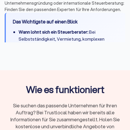
Unternehmensgründung oder internationale Steuerberatung:
Finden Sie den passenden Experten für Ihre Anforderungen.
Das Wichtigste auf einen Blick
Wann lohnt sich ein Steuerberater:
Bei
Selbstständigkeit, Vermietung, komplexen
Steuerfragen oder wenn Zeitersparnis die
Kosten übersteigt
Kosten:
Private Steuererklärung 300-800 Euro,
Unternehmen je nach Umfang deutlich mehr
Qualifikation:
Bestellung durch
Steuerberaterkammer ist Pflicht, Fachberater-
Wie es funktioniert
Titel zeigen Spezialisierung
Online oder vor Ort:
Beide Modelle haben
Sie suchen das passende Unternehmen für Ihren
Vorteile – persönlicher Kontakt oder flexible
Auftrag? Bei Trustlocal haben wir bereits alle
digitale Zusammenarbeit
Informationen für Sie zusammengestellt. Holen Sie
Erstgespräch:
Viele Kanzleien bieten 15-20
kostenlose und unverbindliche Angebote von