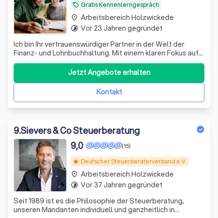
Gratis Kennenlerngespräch
local_offer
Arbeitsbereich Holzwickede
place
Vor 23 Jahren gegründet
timelapse
Ich bin Ihr vertrauenswürdiger Partner in der Welt der
Finanz- und Lohnbuchhaltung. Mit einem klaren Fokus auf
Ihre individuellen finanziellen Ziele überwache ich den
Fortschritt, überprüfe Strategien und passe diese flexibel
Jetzt Angebote erhalten
an, um sicherzustellen, dass Sie Ihre Ziele erfolgreich
erreichen. Mein in
Kontakt
9
.
Sievers & Co Steuerberatung
9,0
(15)
Deutscher Steuerberaterverband e.V.
star
Arbeitsbereich Holzwickede
place
Vor 37 Jahren gegründet
timelapse
Seit 1989 ist es die Philosophie der Steuerberatung,
unseren Mandanten individuell und ganzheitlich in