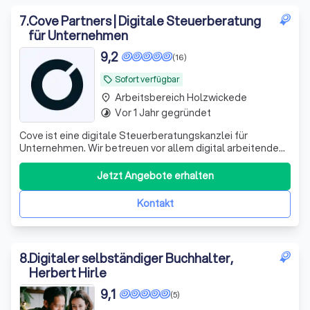
7
.
Cove Partners | Digitale Steuerberatung
für Unternehmen
9,2
(16)
Sofort verfügbar
local_offer
Arbeitsbereich Holzwickede
place
Vor 1 Jahr gegründet
timelapse
Cove ist eine digitale Steuerberatungskanzlei für
Unternehmen. Wir betreuen vor allem digital arbeitende
Kapitalgesellschaften – GmbH, UG und AG – mit laufender
Finanzbuchhaltung, Umsatzsteuervoranmeldungen,
Jetzt Angebote erhalten
Jahresabschlüssen, Steuererklärungen und
Lohnbuchhaltung. Unsere Arbeitsweise ist konsequen
Kontakt
8
.
Digitaler selbständiger Buchhalter,
Herbert Hirle
9,1
(5)