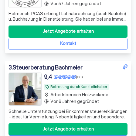
Vor 57 Jahren gegründet
timelapse
Helmerich-PCAS erbringt Lohnabrechnung (auch Baulohn)
u. Buchhaltung in Dienstleistung. Sie haben bei uns immer
einen festen Ansprechpartner, den Sie per Telefon,
Telefax oder eMail erreichen können.
Jetzt Angebote erhalten
Kontakt
3
.
Steuerberatung Bachmeier
9,4
(30)
Betreuung durch Kanzleiinhaber
local_offer
Arbeitsbereich Holzwickede
place
Vor 6 Jahren gegründet
timelapse
Schnelle Unterstützung bei Einkommensteuererklärungen
– ideal für Vermietung, Nebentätigkeiten und besondere
private Situationen. Persönlich und unkompliziert.
Jetzt Angebote erhalten