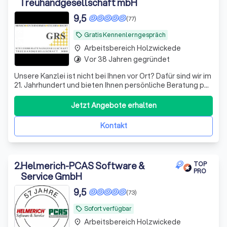
Treuhandgesellschaft mbH
9,5
(77)
Gratis Kennenlerngespräch
local_offer
Arbeitsbereich Holzwickede
place
Vor 38 Jahren gegründet
timelapse
Unsere Kanzlei ist nicht bei Ihnen vor Ort? Dafür sind wir im
21. Jahrhundert und bieten Ihnen persönliche Beratung per
Video, WhatsApp und anderen Medien - wir sehen uns!
Datenaustausch - digital
Jetzt Angebote erhalten
Kontakt
2
.
Helmerich-PCAS Software &
TOP
PRO
Service GmbH
9,5
(73)
Sofort verfügbar
local_offer
Arbeitsbereich Holzwickede
place