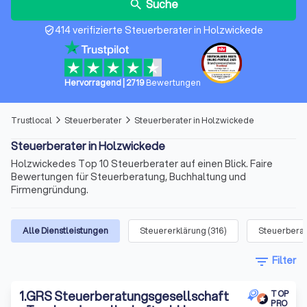
Suche
search
414 verifizierte Steuerberater in Holzwickede
verified_user
Hervorragend
|
2719
Bewertungen
Trustlocal
Steuerberater
Steuerberater in Holzwickede
arrow_forward_ios
arrow_forward_ios
Steuerberater in Holzwickede
Holzwickedes Top 10 Steuerberater auf einen Blick. Faire
Bewertungen für Steuerberatung, Buchhaltung und
Firmengründung.
Alle Dienstleistungen
Steuererklärung
(
316
)
Steuerbera
filter_list
Filter
1
.
GRS Steuerberatungsgesellschaft
TOP
PRO