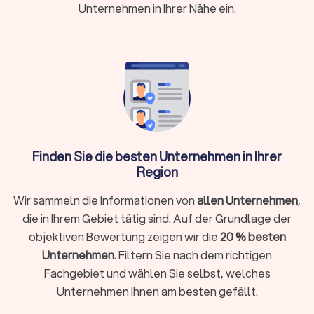
Minuten kostenlos an
Unternehmen in Ihrer Nähe ein.
Wann brauche ich überhaupt einen
Steuerberater?
Nicht in jeder Situation ist ein Steuerberater zwingend
erforderlich. Für einfache Arbeitnehmer-Steuererklärungen
ohne Zusatzeinkünfte reicht oft die Software ELSTER oder
ein Lohnsteuerhilfeverein. Ein Steuerberater lohnt sich
Finden Sie die besten Unternehmen in Ihrer
besonders, wenn Sie:
Region
Selbstständig, freiberuflich tätig sind oder ein
Wir sammeln die Informationen von
allen Unternehmen
,
Unternehmen führen
die in Ihrem Gebiet tätig sind. Auf der Grundlage der
Einkünfte aus Vermietung, Kapitalvermögen oder anderen
objektiven Bewertung zeigen wir die
20 % besten
Einkunftsarten haben
Unternehmen
. Filtern Sie nach dem richtigen
Komplexe steuerliche Sachverhalte vorliegen wie
Fachgebiet und wählen Sie selbst, welches
Auslandseinkünfte, Erbschaften oder Beteiligungen
Unternehmen Ihnen am besten gefällt.
Laufende Buchhaltung, Jahresabschlüsse oder
Umsatzsteuervoranmeldungen benötigen