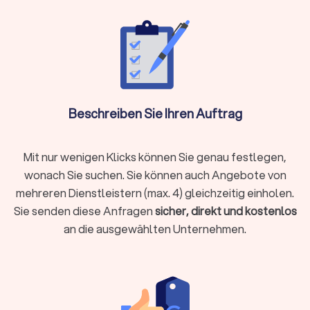
Steueroptimierung und proaktive Gestaltungsberatung
gewünscht sind
Als Faustregel gilt: Wenn die mögliche Steuerersparnis oder
Zeitersparnis die Kosten übersteigt, ist die Investition
sinnvoll.
Beschreiben Sie Ihren Auftrag
Steuerberater vor Ort oder digital wählen?
Moderne Steuerberatung findet längst nicht mehr nur im
Mit nur wenigen Klicks können Sie genau festlegen,
klassischen Büro statt. Digitale Kanzleien bieten ihre
wonach Sie suchen. Sie können auch Angebote von
Dienstleistungen vollständig online an, von der
mehreren Dienstleistern (max. 4) gleichzeitig einholen.
Belegübermittlung bis zur Videoberatung. Beide Modelle
Sie senden diese Anfragen
sicher, direkt und kostenlos
haben Vorzüge:
an die ausgewählten Unternehmen.
Lokale Steuerberatung
Persönlicher Kontakt bei komplexen Beratungen
Kurzfristige persönliche Termine möglich