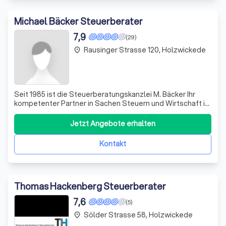
Michael Bäcker Steuerberater
7,9
(29)
Rausinger Strasse 120, Holzwickede
place
Seit 1985 ist die Steuerberatungskanzlei M. Bäcker Ihr
kompetenter Partner in Sachen Steuern und Wirtschaft im
Kreis Unna. Mit unserem spezifischen Fachwissen
navigieren wir Sie sicher durch den immer komplexer
Jetzt Angebote erhalten
werdenden "Steuerdschungel". Als Steuerberater,
Betriebswirte (VWA) und Diplomkaufleute v
Kontakt
Thomas Hackenberg Steuerberater
7,6
(5)
Sölder Strasse 58, Holzwickede
place