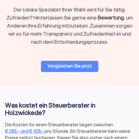
Steuerberaterkammer bestellt sein.
Der lokale Spezialist Ihrer Wahl wird für Sie tätig.
Zufrieden? Hinterlassen Sie gerne eine
Bewertung
, um
Auf Trustlocal finden Sie beide Varianten übersichtlich
Anderen Ihre Erfahrung mitzuteilen. Zusammen sorgen
dargestellt, sodass Sie selbst entscheiden können, was
wir so für mehr Transparenz und Zufriedenheit im und
besser zu Ihnen passt. Nutzen Sie unsere Filterfunktion, um
nach dem Entscheidungsprozess.
gezielt nach lokalen Beratern in Holzwickede oder digitalen
Kanzleien zu suchen.
Vergleichen Sie jetzt
Woran Sie einen guten Steuerberater
erkennen
Nicht nur die fachliche Qualifikation zählt, sondern auch die
Art der Zusammenarbeit. Ein guter Steuerberater zeichnet
sich durch mehrere Merkmale aus:
Was kostet ein Steuerberater in
Qualifikation und Spezialisierung:
Die Bestellung durch die
Holzwickede?
Steuerberaterkammer ist die Grundvoraussetzung. Darüber
hinaus verfügen manche Berater über Zusatzqualifikationen
Die Kosten für einen Steuerberater liegen zwischen
als Fachberater, etwa für Internationales Steuerrecht,
€
265
,-
und
€
425
,-
pro Stunde. Ein Steuerberater kann seine
Unternehmensnachfolge oder spezifische Branchen. Prüfen
Preise selbst festlegen, fragen Sie also vorher nach einem