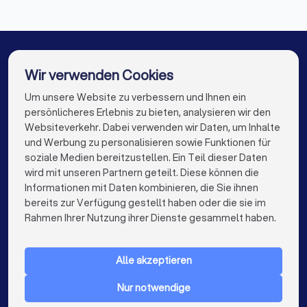
✓
Steuerberater in Hemer
Wie schnell reagieren Sie in der Regel auf
Steuerberater in Iserlohn
Anfragen?
Steuerberater in Berlin
Steuerberater in Hamburg
✓
Gibt es eine Vertretung bei Urlaub oder
Steuerberater in München
Steuerberater in Köln
Wir verwenden Cookies
Krankheit?
Steuerberater in Frankfurt am Main
Um unsere Website zu verbessern und Ihnen ein
Die besten Steuerberater für Sie
persönlicheres Erlebnis zu bieten, analysieren wir den
Steuerberater in Stuttgart
Websiteverkehr. Dabei verwenden wir Daten, um Inhalte
info@trustlocal.de
und Werbung zu personalisieren sowie Funktionen für
Steuerberater in Düsseldorf
Diese Unterlagen sollten Sie mitbringen
soziale Medien bereitzustellen. Ein Teil dieser Daten
wird mit unseren Partnern geteilt. Diese können die
Steuerberater in Essen
Steuerberater in Bremen
Letzte Steuerbescheide
Informationen mit Daten kombinieren, die Sie ihnen
Übersicht über Einkunftsarten (Mieten, Kapitalerträge etc.)
bereits zur Verfügung gestellt haben oder die sie im
Steuerberater in Nürnberg
keyboard_arrow_down
FÜR PRIVATPERSONEN
Rahmen Ihrer Nutzung ihrer Dienste gesammelt haben.
Liste offener steuerlicher Fragen
Steuerberater in Dresden
keyboard_arrow_down
FÜR FIRMEN
Bei Selbstständigen: Gewinnermittlung des Vorjahres
Bei Arbeitnehmern: Gehaltsabrechnungen,
Steuerberater in Hannover
Alle akzeptieren
keyboard_arrow_down
ÜBER TRUSTLOCAL
Lohnsteuerbescheinigung
Steuerberater in Leipzig
Steuerberater in Duisburg
Nur notwendige
LAND
Achten Sie im Gespräch darauf, ob der Berater Ihre Situation
Niederlande