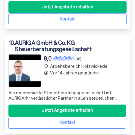
betriebswirtschaftlichen und steuerrechtlichen
Beratungs- und Dienstleistungsfragen zur Seite zu
Jetzt Angebote erhalten
stehen. Gemeinsam finden wir für Sie eine optimale
Lösung.
Kontakt
10
.
AURIGA GmbH & Co. KG
Steuerberatungsgesellschaft
9,0
(18)
Arbeitsbereich Holzwickede
place
Vor 14 Jahren gegründet
timelapse
Als renommierte Steuerberatungsgesellschaft ist
AURIGA Ihr verlässlicher Partner in allen steuerlichen
Angelegenheiten. Wir verstehen uns als unabhängiges
Organ der Steuerrechtspflege und sind stets auf dem
Jetzt Angebote erhalten
neuesten Stand der ständig wechselnden
Steuergesetzgebung. Unser Ziel ist es, die Interessen
Kontakt