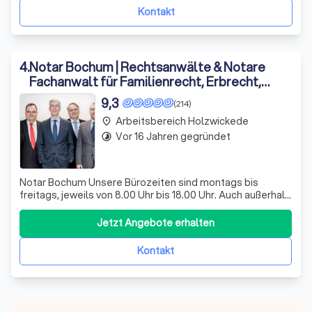
Kontakt
4
.
Notar Bochum | Rechtsanwälte & Notare
Fachanwalt für Familienrecht, Erbrecht,
Steuerrecht
9,3
(214)
Arbeitsbereich Holzwickede
place
Vor 16 Jahren gegründet
timelapse
Notar Bochum Unsere Bürozeiten sind montags bis
freitags, jeweils von 8.00 Uhr bis 18.00 Uhr. Auch außerhalb
dieser Kerngeschäftszeiten ist eine Terminvereinbarung
auf Anfrage jederzeit möglich. Beurkundungen können
Jetzt Angebote erhalten
nach Vereinbarung, insbesondere auch nach 18.00 Uhr
oder samstags erfolgen.
Kontakt