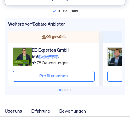
100% Gratis
check
Weitere verfügbare Anbieter
Oft gewählt
EE-Experten GmbH
9,9
9
78
Bewertungen
grade
gra
Profil ansehen
Über uns
Erfahrung
Bewertungen