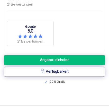
21
Bewertungen
Google
5.0
21
Bewertungen
Angebot einholen
Verfügbarkeit
event_available
100% Gratis
check