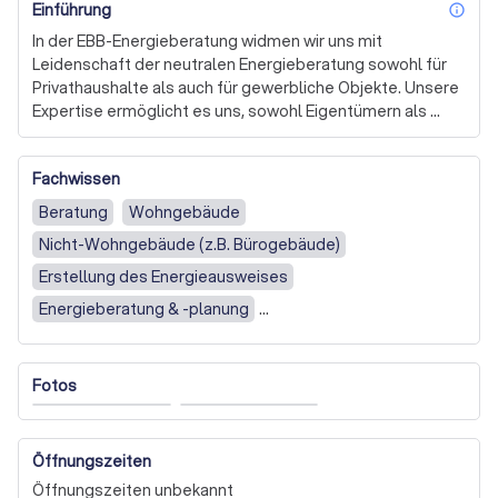
Einführung
inf
In der EBB-Energieberatung widmen wir uns mit 
Leidenschaft der neutralen Energieberatung sowohl für 
Privathaushalte als auch für gewerbliche Objekte. Unsere 
Expertise ermöglicht es uns, sowohl Eigentümern als 
auch Mietern fundierte Informationen über den 
Energiebedarf ihrer Immobilien zu liefern. Durch 
Fachwissen
detaillierte Analysen und modernste Verfahren wie 
Thermografie und BAFA-konforme Vor-Ort-Beratungen 
Beratung
Wohngebäude
decken wir Einsparpotenziale auf und entwickeln 
Nicht-Wohngebäude (z.B. Bürogebäude)
maßgeschneiderte Lösungen zur Reduzierung der 
Energiekosten.

Erstellung des Energieausweises
Energieberatung & -planung
Im gewerblichen Sektor bieten wir spezialisierte 
Beratung zur Verbesserung der Energieeffizienz
Dienstleistungen an, die auf die technische 
Gebäudeausrüstung ausgerichtet sind. Unsere 
Fotos
langjährige Erfahrung in der Gewerbeplanung TGA 
ermöglicht es uns, präzise Energiesparkonzepte zu 
erstellen, die speziell auf die Bedürfnisse Ihres 
Unternehmens zugeschnitten sind. Von der Beleuchtung 
Öffnungszeiten
über Pumpensysteme bis hin zur Klimatisierung – wir 
Öffnungszeiten unbekannt