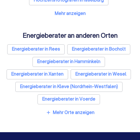
Hochzeitsfotografen in Isselburg
Solarteure in Isselburg
Maler in Isselburg
Mehr anzeigen
Steuerberater in Isselburg
Caterer in Isselburg
Energieberater an anderen Orten
Energieberater in Isselburg
Energieberater in Rees
Energieberater in Bocholt
Fotografen in Isselburg
Dachdecker in Isselburg
Energieberater in Hamminkeln
Paartherapeuten in Isselburg
Energieberater in Xanten
Energieberater in Wesel
Energieberater in Kleve (Nordrhein-Westfalen)
Energieberater in Voerde
Energieberater in Borken (Nordrhein-Westfalen)
Mehr Orte anzeigen
add
Energieberater in Goch
Energieberater in Raesfeld