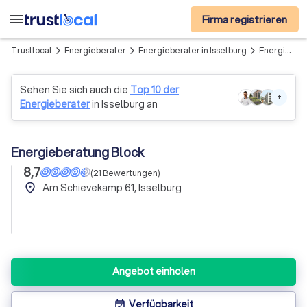
menu
Firma registrieren
Trustlocal
Energieberater
Energieberater in Isselburg
Energieberatung Block
arrow_forward_ios
arrow_forward_ios
arrow_forward_ios
Sehen Sie sich auch die
Top 10 der
+
Energieberater
in Isselburg an
Energieberatung Block
8,7
(
21
Bewertungen
)
place
Am Schievekamp 61, Isselburg
Angebot einholen
Verfügbarkeit
event_available