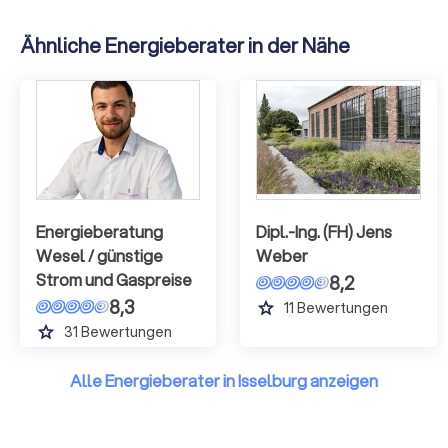
Ähnliche Energieberater in der Nähe
Energieberatung
Dipl.-Ing. (FH) Jens
Wesel / günstige
Weber
Strom und Gaspreise
8,2
8,3
grade
11
Bewertungen
grade
31
Bewertungen
Alle Energieberater in Isselburg anzeigen