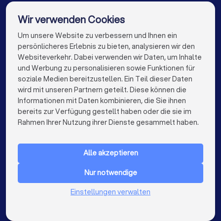
Energieberater in Berlin
Wir verwenden Cookies
Energieberater in Hamburg
Um unsere Website zu verbessern und Ihnen ein
Die besten Unternehmen für Sie
persönlicheres Erlebnis zu bieten, analysieren wir den
Energieberater in München
Energieberater in Köln
Websiteverkehr. Dabei verwenden wir Daten, um Inhalte
info@trustlocal.de
und Werbung zu personalisieren sowie Funktionen für
Energieberater in Frankfurt am Main
soziale Medien bereitzustellen. Ein Teil dieser Daten
wird mit unseren Partnern geteilt. Diese können die
Energieberater in Stuttgart
Informationen mit Daten kombinieren, die Sie ihnen
bereits zur Verfügung gestellt haben oder die sie im
Energieberater in Düsseldorf
keyboard_arrow_down
FÜR PRIVATPERSONEN
Rahmen Ihrer Nutzung ihrer Dienste gesammelt haben.
Energieberater in Dortmund
keyboard_arrow_down
FÜR FIRMEN
Energieberater in Essen
Energieberater in Bremen
Alle akzeptieren
keyboard_arrow_down
ÜBER TRUSTLOCAL
Energieberater in Nürnberg
Nur notwendige
LAND
Niederlande
Einstellungen verwalten
Energieberater in Dresden
Belgien
Deutschland
Energieberater in Hannover
Spanien