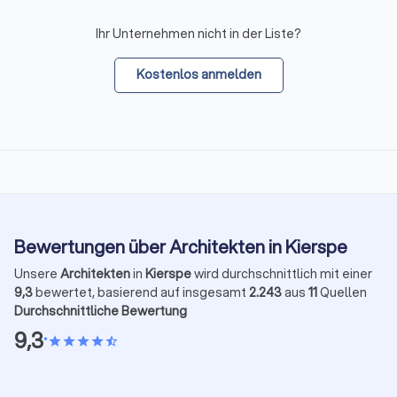
Ihr Unternehmen nicht in der Liste?
Kostenlos anmelden
Bewertungen über Architekten in Kierspe
Unsere
Architekten
in
Kierspe
wird durchschnittlich mit einer
9,3
bewertet, basierend auf insgesamt
2.243
aus
11
Quellen
Durchschnittliche Bewertung
9,3
•
star
star
star
star
star_half