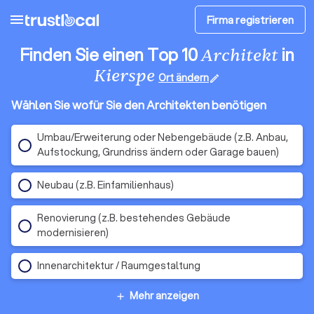
menu
Firma registrieren
Finden Sie einen Top 10
in
Architekt
Kierspe
Ort ändern
edit
Wählen Sie wofür Sie den Architekten benötigen
Umbau/Erweiterung oder Nebengebäude (z.B. Anbau,
Aufstockung, Grundriss ändern oder Garage bauen)
Neubau (z.B. Einfamilienhaus)
Renovierung (z.B. bestehendes Gebäude
modernisieren)
Innenarchitektur / Raumgestaltung
Mehr anzeigen
add