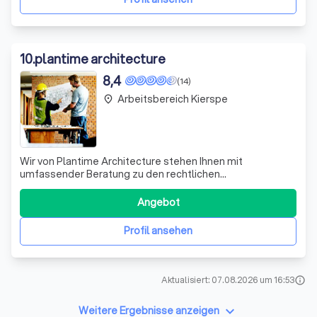
10
.
plantime architecture
8,4
(14)
Arbeitsbereich Kierspe
place
Wir von Plantime Architecture stehen Ihnen mit
umfassender Beratung zu den rechtlichen
Rahmenbedingungen Ihres Bauvorhabens zur Seite. Ob
Neubau oder Umbau – wir setzen Ihre Wünsche und
Angebot
Erwartungen in den Mittelpunkt und entwickeln
gemeinsam kreative Lösungen. Offene Kommunikation
Profil ansehen
und eine enge Zusa
Aktualisiert: 07.08.2026 um 16:53
info
keyboard_arrow_down
Weitere Ergebnisse anzeigen