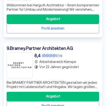
Willkommen bei Harguth Architektur – Ihrem kompetenten
Partner für Umbau und Modernisierung! Wir verstehen,
dass die Transformation bestehender Strukturen nicht
nur Fingerspitzengefühl, sondern auch umfassende
Angebot
Erfahrung erfordert. Mit Leidenschaft und Kreativität
setzen wir uns dafür ein, Ihre Besta
Profil ansehen
9
.
Bramey.Partner Architekten AG
8,4
(5)
Arbeitsbereich Kierspe
place
Vor 22 Jahren gegründet
timelapse
Bei BRAMEY PARTNER ARCHITEKTEN gestalten wir jedes
Projekt mit Leidenschaft und Hingabe. Wir legen großen
Wert auf individuelle Betreuung und stehen Ihnen von der
ersten Skizze bis zum finalen Entwurf zur Seite. Unsere
Angebot
Expertise zeigt sich in einer Vielzahl von bundesweiten
Projekten, die den Mensch
Profil ansehen