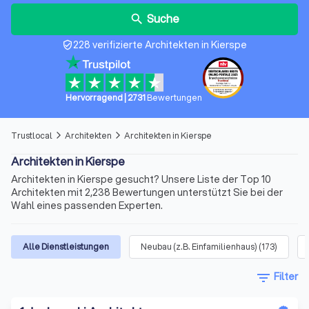
Suche
search
228 verifizierte Architekten in Kierspe
verified_user
Hervorragend
|
2731
Bewertungen
Trustlocal
Architekten
Architekten in Kierspe
arrow_forward_ios
arrow_forward_ios
Architekten in Kierspe
Architekten in Kierspe gesucht? Unsere Liste der Top 10
Architekten mit 2,238 Bewertungen unterstützt Sie bei der
Wahl eines passenden Experten.
Alle Dienstleistungen
Neubau (z.B. Einfamilienhaus)
(
173
)
filter_list
Filter