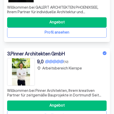
Willkommen bei GALERT ARCHITEKTEN PHOENIXSEE,
Ihrem Partner für individuelle Architektur und
ganzheitliche Planung. Seit unserer Gründung im Jahr
2009 in Dortmund haben wir uns auf die Planung und
Angebot
Realisierung von Villen und Wohnhäusern spezialisiert.
Unsere Philosophie basiert auf einer integrierte
Profil ansehen
3
.
Pinner Architekten GmbH
9,0
(12)
Arbeitsbereich Kierspe
place
Willkommen bei Pinner Architekten, Ihrem kreativen
Partner für zeitgemäße Bauprojekte in Dortmund! Seit
Januar 2019 arbeiten ich, Jan Pinner, im Team an der
Verwirklichung innovativer architektonischer Konzepte.
Angebot
Unser Leistungsspektrum reicht von der ersten Idee über
umfassende Beratung bis hin zur