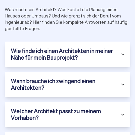
Bewertungen aus verschiedenen Plattformen
Entfernung unzuverlässiger Anbieter:
Damit Sie sich nur
Was macht ein Architekt? Was kostet die Planung eines
zwischen geprüften Profis entscheiden
Hauses oder Umbaus? Und wie grenzt sich der Beruf vom
Holen Sie jetzt über Trustlocal
bis zu vier kostenlose,
Ingenieur ab? Hier finden Sie kompakte Antworten auf häufig
unverbindliche Angebote
ein. So starten Sie Ihr Bauprojekt mit
gestellte Fragen.
dem passenden Partner an Ihrer Seite.
Wie finde ich einen Architekten in meiner
Nähe für mein Bauprojekt?
Wann brauche ich zwingend einen
Architekten?
Welcher Architekt passt zu meinem
Vorhaben?