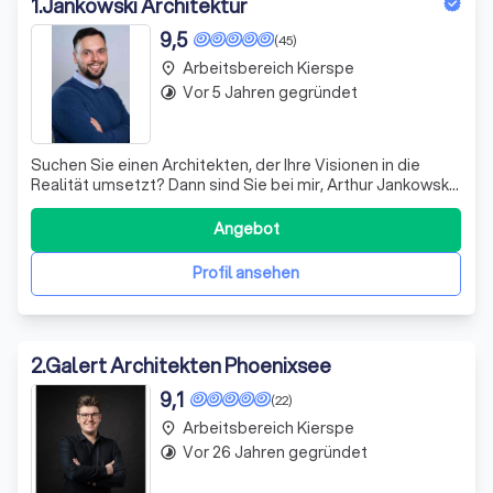
1
.
Jankowski Architektur
9,5
(45)
Arbeitsbereich Kierspe
place
Vor 5 Jahren gegründet
timelapse
Suchen Sie einen Architekten, der Ihre Visionen in die
Realität umsetzt? Dann sind Sie bei mir, Arthur Jankowski,
genau richtig! Mit über 10 Jahren Erfahrung in der Planung
und Bauleitung bringe ich nicht nur Fachwissen, sondern
Angebot
auch eine Leidenschaft für kreatives Design mit. Als
selbstständiger Ar
Profil ansehen
2
.
Galert Architekten Phoenixsee
9,1
(22)
Arbeitsbereich Kierspe
place
Vor 26 Jahren gegründet
timelapse