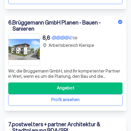
6
.
Brüggemann GmbH Planen - Bauen -
Sanieren
8,6
(8)
Arbeitsbereich Kierspe
place
Wir, die Brüggemann GmbH, sind Ihr kompetenter Partner
in Werl, wenn es um die Planung, den Bau und die
Sanierung von hochwertigen Immobilien geht. Mit über 30
Jahren Erfahrung in der Branche haben wir uns darauf
Angebot
spezialisiert, schlüsselfertige Objekte zu realisieren, die
höchsten Ansprüchen gerecht
Profil ansehen
7
.
postwelters + partner Architektur &
Stadtplanung BDA/SRL