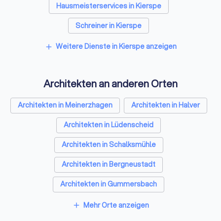
Hausmeisterservices in Kierspe
Schreiner in Kierspe
Rohrreinigungsbetriebe in Kierspe
Weitere Dienste in Kierspe anzeigen
add
Architekten an anderen Orten
Architekten in Meinerzhagen
Architekten in Halver
Architekten in Lüdenscheid
Architekten in Schalksmühle
Architekten in Bergneustadt
Architekten in Gummersbach
Architekten in Wipperfürth
Mehr Orte anzeigen
add