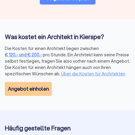
sind meist bei einer Kammer oder Fachvereinigung, wie z. B.
beim Bundesarchitektenkammer.
Trustlocal weist solche Mitgliedschaften transparent aus. So
erkennen Sie auf einen Blick, ob ein Architekt offiziell
eingetragen ist und nach den geltenden Berufsstandards
Was kostet ein Architekt in Kierspe?
arbeitet. Bei Trustlocal überprüfen wir die Registrierung aller
Anbieter. So stellen wir sicher, dass nur professionelle
Die Kosten für einen Architekt liegen zwischen
Architekten gelistet sind.
€
120
,-
und
€
200
,-
pro Stunde. Ein Architekt kann seine Preise
selbst festlegen, fragen Sie also vorher nach einem Angebot.
Die Kosten für einen Architekt hängen auch von Ihren
Jetzt Angebote vergleichen und Architekten
spezifischen Wünschen ab.
Über die Kosten für Architekten
in Kierspe beauftragen
Angebot einholen
Beginnen Sie Ihr Projekt mit den besten Fachleuten aus Ihrer
Region. Auf Trustlocal können Sie Preise, Leistungen und
Bewertungen übersichtlich an einem Ort vergleichen.
Ihre Vorteile mit Trustlocal:
Top 10 Bestenliste:
auf Basis objektiver
Qualitätskriterien
Einfache Filterfunktion:
nach Spezialisierung,
Häufig gestellte Fragen
Qualitätssiegeln und Projekttyp