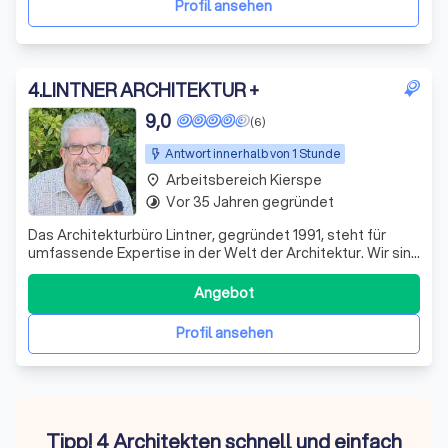
Profil ansehen
4
.
LINTNER ARCHITEKTUR +
9,0
(6)
Antwort innerhalb von 1 Stunde
Arbeitsbereich Kierspe
place
Vor 35 Jahren gegründet
timelapse
Das Architekturbüro Lintner, gegründet 1991, steht für
umfassende Expertise in der Welt der Architektur. Wir sind
Ihr verlässlicher Partner von der Planung bis zur
Realisierung komplexer Bauvorhaben. Unser
Angebot
Leistungsspektrum erstreckt sich von Wohnbauten über
Gewerbe- und Industriebauten bis hin zu s
Profil ansehen
Tipp! 4 Architekten schnell und einfach