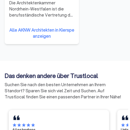
Die Architektenkammer
Nordrhein-Westfalen ist die
berufsständische Vertretung der
Architektinnen und Architekten,
Innenarchitekten,
Alle AKNW Architekten in Kierspe
Landschaftsarchitekten und
anzeigen
Stadtplaner in NRW. Ihren
Mitgliedern bietet sie ein
umfassendes Service und
Beratungsangebot. Hier finden
Sie Informationen über uns sowie
Kontaktadressen und
Das denken andere über Trustlocal
Ansprechpartnerinnen und
Ansprechpartner.
Suchen Sie nach den besten Unternehmen an Ihrem
Standort? Sparen Sie sich viel Zeit und Suchen. Auf
Trustlocal finden Sie einen passenden Partner in Ihrer Nähe!
star
star
star
star
star
star
sta
Alles bestens
Unter