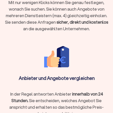
Mit nur wenigen Klicks können Sie genau festlegen,
beauftragen?
wonach Sie suchen. Sie können auch Angebote von
Ein Architekt begleitet Ihr Bauvorhaben fachlich, rechtlich und
mehreren Dienstleistern (max. 4) gleichzeitig einholen.
gestalterisch von der ersten Idee bis zur Übergabe. Das spart
Sie senden diese Anfragen
sicher, direkt und kostenlos
nicht nur Zeit und Nerven, sondern ist in vielen Fällen auch
gesetzlich vorgeschrieben: Bei genehmigungspflichtigen
an die ausgewählten Unternehmen.
Bauvorhaben darf z. B. nur ein eingetragener Architekt den
Bauantrag einreichen. Eine Baugenehmigung durch den
Architekten kann etwa 1.000 € bis 3.000 € kosten, abhängig
von Umfang und Kommune.
Ein guter Architekt übernimmt:
die konzeptionelle Planung
, abgestimmt auf Ihre
Bedürfnisse und Ihr Budget
die Koordination aller Fachgewerke
, vom Statiker bis
zum Dachdecker
Anbieter und Angebote vergleichen
das Einholen von Genehmigungen
und das Erfüllen aller
baurechtlichen Vorgaben
die Bauüberwachung
, um Kosten, Qualität und Termine
In der Regel antworten Anbieter
im Blick zu behalten
innerhalb von 24
Stunden.
Sie entscheiden, welches Angebot Sie
anspricht und erhalten so das bestmögliche Preis-
Zusammenarbeit zwischen Architekten und