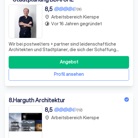
8,5
(9)
Arbeitsbereich Kierspe
place
Vor 16 Jahren gegründet
timelapse
Wir bei postwelters + partner sind leidenschaftliche
Architekten und Stadtplaner, die sich der Schaffung
lebenswerter Räume verschrieben haben. Seit unserer
Gründung im Jahr 1990 entwickeln wir innovative
Angebot
Konzepte, die sowohl öffentliche als auch private
Gebäude, Quartiere und Freiräume umfassen. Un
Profil ansehen
8
.
Harguth Architektur
8,5
(12)
Arbeitsbereich Kierspe
place