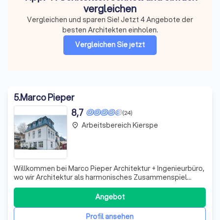
vergleichen
Vergleichen und sparen Sie! Jetzt 4 Angebote der
besten Architekten einholen.
Vergleichen Sie jetzt
5
.
Marco Pieper
8,7
(24)
Arbeitsbereich Kierspe
place
Willkommen bei Marco Pieper Architektur + Ingenieurbüro,
wo wir Architektur als harmonisches Zusammenspiel
zwischen Bauherrn und Baukörper verstehen. Seit unserer
Gründung im Jahr 1999 haben wir uns kontinuierlich
Angebot
weiterentwickelt, um den modernen Anforderungen an
zeitgemäße Architektur gerecht zu w
Profil ansehen