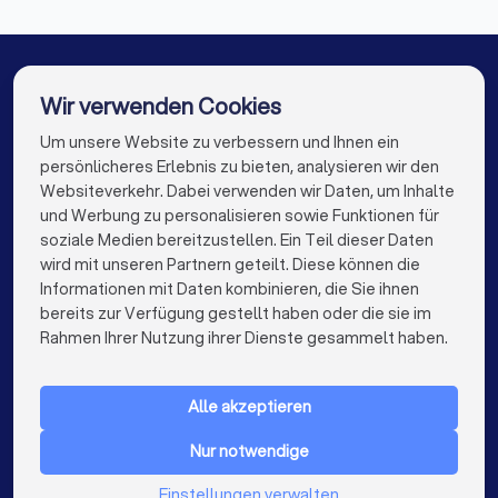
Architekten in Drolshagen
Architekten in Radevormwald
Architekten in Altena
Architekten in Berlin
Architekten in Hamburg
Wir verwenden Cookies
Architekten in München
Architekten in Köln
Um unsere Website zu verbessern und Ihnen ein
Die besten Architekten für Sie
persönlicheres Erlebnis zu bieten, analysieren wir den
Architekten in Frankfurt am Main
Websiteverkehr. Dabei verwenden wir Daten, um Inhalte
info@trustlocal.de
und Werbung zu personalisieren sowie Funktionen für
Architekten in Stuttgart
Architekten in Düsseldorf
soziale Medien bereitzustellen. Ein Teil dieser Daten
wird mit unseren Partnern geteilt. Diese können die
Architekten in Dortmund
Architekten in Essen
Informationen mit Daten kombinieren, die Sie ihnen
bereits zur Verfügung gestellt haben oder die sie im
Architekten in Bremen
Architekten in Nürnberg
keyboard_arrow_down
FÜR PRIVATPERSONEN
Rahmen Ihrer Nutzung ihrer Dienste gesammelt haben.
Architekten in Dresden
Architekten in Hannover
keyboard_arrow_down
FÜR FIRMEN
Architekten in Leipzig
Architekten in Duisburg
Alle akzeptieren
keyboard_arrow_down
ÜBER TRUSTLOCAL
Architekten in Bochum
Architekten in Wuppertal
Nur notwendige
LAND
Niederlande
Einstellungen verwalten
Architekten in Bielefeld
Architekten in Bonn