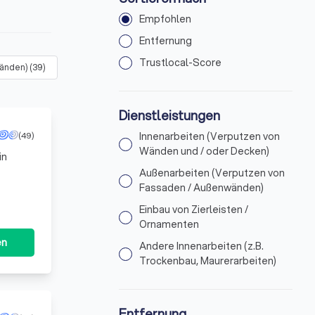
Empfohlen
Entfernung
Trustlocal-Score
wänden)
(
39
)
Einbau von Zierleisten / Ornamenten
(
37
)
Andere In
Dienstleistungen
(49)
Innenarbeiten (Verputzen von
Wänden und / oder Decken)
in
Außenarbeiten (Verputzen von
Fassaden / Außenwänden)
Einbau von Zierleisten /
Ornamenten
en
Andere Innenarbeiten (z.B.
Trockenbau, Maurerarbeiten)
Entfernung