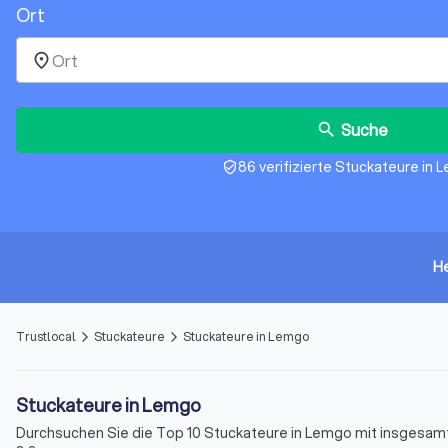
Ort
place
Suche
search
86 verifizierte Stuckateure in
verified_user
H
Trustlocal
Stuckateure
Stuckateure in Lemgo
arrow_forward_ios
arrow_forward_ios
Stuckateure in Lemgo
Durchsuchen Sie die Top 10 Stuckateure in Lemgo mit insgesamt