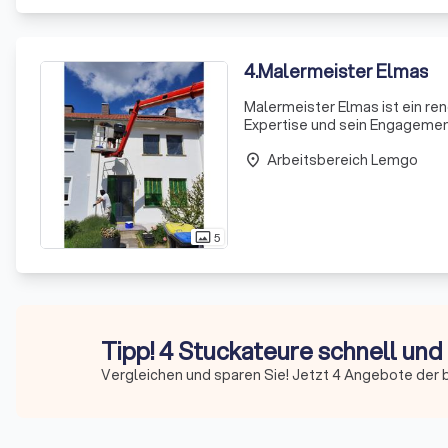
4
.
Malermeister Elmas
Malermeister Elmas ist ein re
Expertise und sein Engagement 
unseren Kunden in der gesamt
Arbeitsbereich Lemgo
hochqualif
place
5
photo_size_select_actual
Tipp! 4 Stuckateure schnell und
Vergleichen und sparen Sie! Jetzt 4 Angebote der 