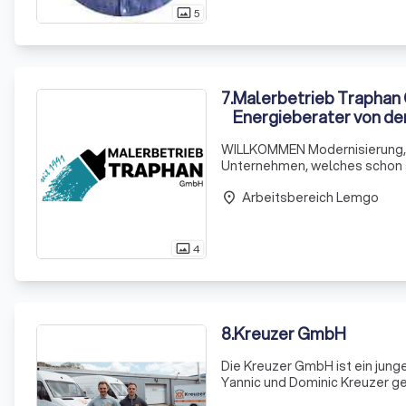
5
photo_size_select_actual
7
.
Malerbetrieb Traphan
Energieberater von de
WILLKOMMEN Modernisierung, Renovierun
Unternehmen, welches schon seit 1991 i
sowohl Privatleute und Vereine
Arbeitsbereich Lemgo
Mensc
place
4
photo_size_select_actual
8
.
Kreuzer GmbH
Die Kreuzer GmbH ist ein jun
Yannic und Dominic Kreuzer ge
Handwerksberufen wie Tischler