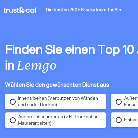
Die besten 750+ Stuckateure
für Sie
Finden Sie einen Top 10
in
Lemgo
Wählen Sie den gewünschten Dienst aus
Innenarbeiten (Verputzen von Wänden
Außena
und / oder Decken)
Fassa
Andere Innenarbeiten (z.B. Trockenbau,
Einbau
Maurerarbeiten)