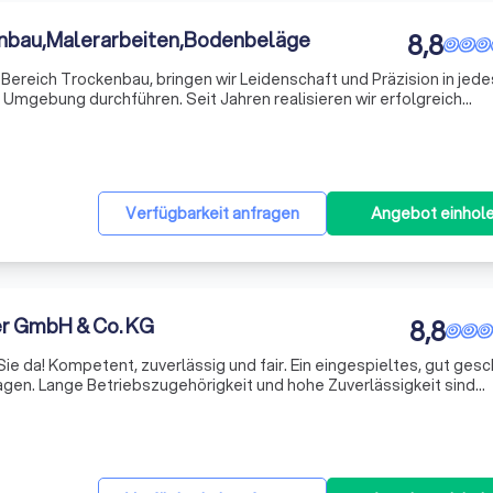
nbau,Malerarbeiten,Bodenbeläge
8,8
m Bereich Trockenbau, bringen wir Leidenschaft und Präzision in jede
 Umgebung durchführen. Seit Jahren realisieren wir erfolgreich
en Wohnbereich als auch im Gewerbebereich. Ob Sie ein Ein- oder
Verfügbarkeit anfragen
Angebot einhol
r GmbH & Co. KG
8,8
e da! Kompetent, zuverlässig und fair. Ein eingespieltes, gut ges
lagen. Lange Betriebszugehörigkeit und hohe Zuverlässigkeit sind
zusätzliche Garantien für eine professionelle und qualitative Malerarbeiten. ​ Mit jahrelanger Erf