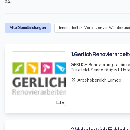
8.2.
Alle Dienstleistungen
Innenarbeiten (Verputzen von Wänden und
1
.
Gerlich Renovierarbei
GERLICH Renovierung ist ein 
Bielefeld-Senne tätig ist. Unt
Dienstleistungen spezialisiert
Arbeitsbereich Lemgo
Badsanierungen un
place
8
photo_size_select_actual
2
.
Malerbetrieb Eickholz