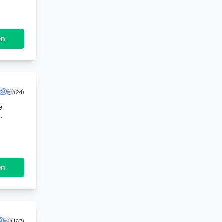
en
(24)
e
en
(167)