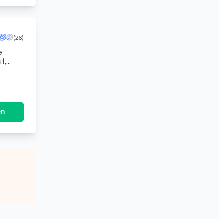
(26)
e
f,
s
en