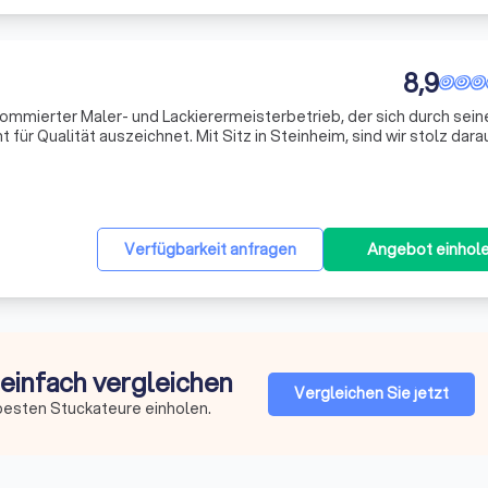
8,9
nommierter Maler- und Lackierermeisterbetrieb, der sich durch sein
für Qualität auszeichnet. Mit Sitz in Steinheim, sind wir stolz darau
en Region Ostwestfalen-Lippe zu dienen. Unser Team besteht au
Verfügbarkeit anfragen
Angebot einhol
 einfach vergleichen
Vergleichen Sie jetzt
besten Stuckateure einholen.