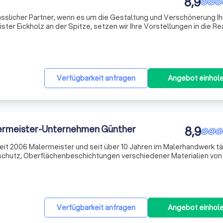
8,9
lässlicher Partner, wenn es um die Gestaltung und Verschönerung Ih
ter Eickholz an der Spitze, setzen wir Ihre Vorstellungen in die Rea
icher Tradition. Wir sind Experten in der Auswahl und Anwendung vo
Verfügbarkeit anfragen
Angebot einhol
ermeister-Unternehmen Günther
8,9
eit 2006 Malermeister und seit über 10 Jahren im Malerhandwerk tät
hutz, Oberflächenbeschichtungen verschiedener Materialien von 
dekoratives Verständnis gefragt für die Auswahl der richtigen Wand
Verfügbarkeit anfragen
Angebot einhol