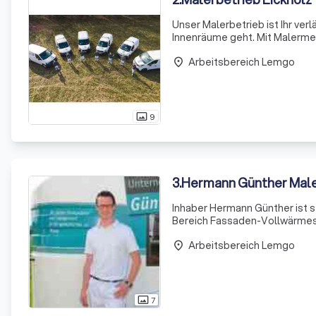
Unser Malerbetrieb ist Ihr ver
Innenräume geht. Mit Malermeis
um, stets in bester handwerkl
Arbeitsbereich Lemgo
place
9
photo_size_select_actual
3
.
Hermann Günther Mal
Inhaber Hermann Günther ist s
Bereich Fassaden-Vollwärmesc
Stein bis Metall. Ebenso ist 
Arbeitsbereich Lemgo
place
7
photo_size_select_actual