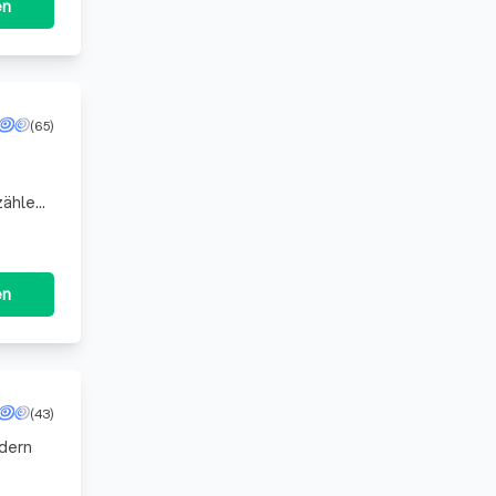
en
(65)
 jungen
en
(43)
üdern