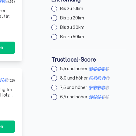
(29)
Bis zu 10km
rer
lität
Bis zu 20km
n
Bis zu 30km
Bis zu 50km
en
Trustlocal-Score
8,5 und höher
8,0 und höher
(28)
7,5 und höher
ig. Im
Holz,
6,5 und höher
muster
en