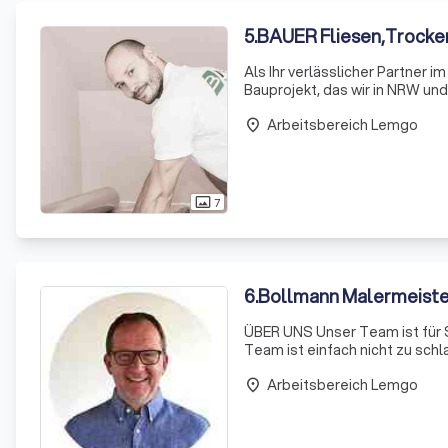
5
.
BAUER Fliesen,Trocke
Als Ihr verlässlicher Partner i
Bauprojekt, das wir in NRW und
Bauprojekte, sowohl im privat
Arbeitsbereich Lemgo
Mehrfamilienh
place
7
photo_size_select_actual
6
.
Bollmann Malermeiste
ÜBER UNS Unser Team ist für Si
Team ist einfach nicht zu sch
Arbeitsbereich Lemgo
place