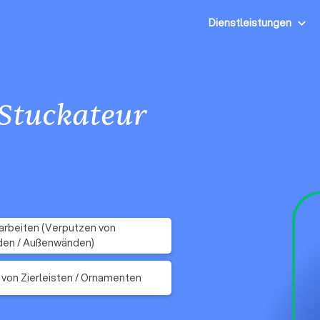
Dienstleistungen
Stuckateur
rbeiten (Verputzen von
den / Außenwänden)
 von Zierleisten / Ornamenten