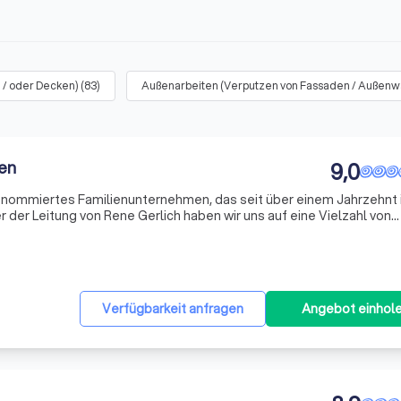
 / oder Decken)
(
83
)
Außenarbeiten (Verputzen von Fassaden / Außen
ten
9,0
renommiertes Familienunternehmen, das seit über einem Jahrzehnt 
er der Leitung von Rene Gerlich haben wir uns auf eine Vielzahl von
, darunter Tapezier- und Streicharbeiten, Badrenovierungen,
Verfügbarkeit anfragen
Angebot einhol