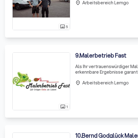
Arbeitsbereich Lemgo
gewerkeübergreifende Kompl
place
5
photo_size_select_actual
9
.
Malerbetrieb Fast
Als Ihr vertrauenswürdiger Mal
erkennbare Ergebnisse garanti
Expertise reicht von Tapezi
Arbeitsbereich Lemgo
Fassadenbeschichtung
place
1
photo_size_select_actual
10
.
Bernd Godglück Male