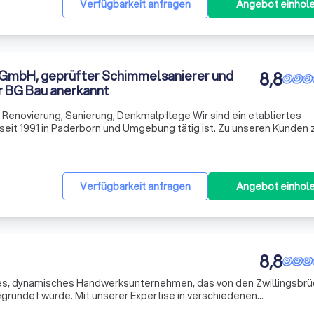
Verfügbarkeit anfragen
Angebot einhol
 GmbH, geprüfter Schimmelsanierer und
8,8
r BG Bau anerkannt
g, Sanierung, Denkmalpflege Wir sind ein etabliertes
n Paderborn und Umgebung tätig ist. Zu unseren Kunden zählen
 als auch Behörden und Firmen. Wir sehen es als unsere Pflicht an,
Verfügbarkeit anfragen
Angebot einhol
8,8
ges, dynamisches Handwerksunternehmen, das von den Zwillingsbr
gründet wurde. Mit unserer Expertise in verschiedenen
ei, Maurerei, Trockenbau und Heizungsbau bieten wir Ihnen eine