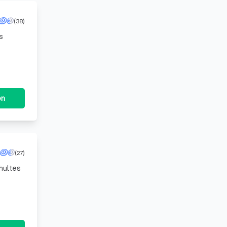
(38)
s
en
(27)
chultes
ahr