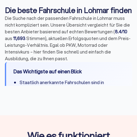
Die beste Fahrschule in Lohmar finden
Die Suche nach der passenden Fahrschule in Lohmar muss
nicht kompliziert sein. Unsere Übersicht vergleicht für Sie die
besten Anbieter basierend auf echten Bewertungen (
8.4/10
aus
11,693
Stimmen), aktuellen Erfolgsquoten und dem Preis-
Leistungs-Verhältnis. Egal ob PKW, Motorrad oder
Intensivkurs – hier finden Sie schnell und einfach die
Ausbildung, die zu Ihnen passt.
Das Wichtigste auf einen Blick
Staatlich anerkannte Fahrschulen sind in
Deutschland Pflicht für den Führerscheinerwerb
Durchschnittliche Ausbildungsdauer:
3-6 Monate,
Intensivkurse ab 2 Wochen
Kosten für Klasse B:
Zwischen 2.000 und 3.500
Euro, abhängig von Region und Fahrstunden
Wie es funktioniert
Erfolg beginnt mit der richtigen Wahl:
Fahrlehrer-