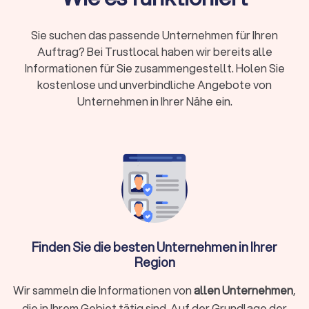
Qualität, Fahrzeugzustand und Flexibilität sind
entscheidend
Sie suchen das passende Unternehmen für Ihren
Vergleichen lohnt sich: Angebote, Bewertungen
Auftrag? Bei Trustlocal haben wir bereits alle
und Spezialisierungen unterscheiden sich deutlich
Informationen für Sie zusammengestellt. Holen Sie
kostenlose und unverbindliche Angebote von
Unternehmen in Ihrer Nähe ein.
Die richtige Fahrschule auswählen
Nicht jede Fahrschule ist für jeden Fahrschüler geeignet.
Damit Sie sich während der Ausbildung wohlfühlen und die
Prüfung erfolgreich bestehen, sollten Sie folgende Punkte
bei der Auswahl berücksichtigen:
✓
Finden Sie die besten Unternehmen in Ihrer
Führerscheinklasse festlegen.
Prüfen Sie, ob die
Region
Schule Ihre gewünschte Klasse (z. B. A, B, C)
anbietet.
Wir sammeln die Informationen von
allen Unternehmen
,
die in Ihrem Gebiet tätig sind. Auf der Grundlage der