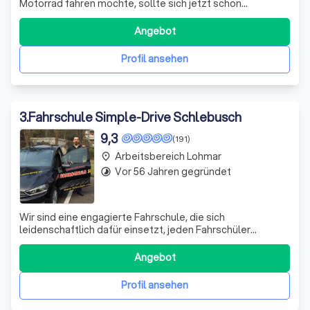
Motorrad fahren möchte, sollte sich jetzt schon
anmelden!! Laufzeit der Papiere zur Zeit bis zu 3 Monaten.
Dann kann man erst einen Termin für die theoretische
Angebot
Prüfung beim TÜV buchen, weitere 1,5 Monate. Die
Fahrschulen sind gezwungen, Termin
Profil ansehen
3
.
Fahrschule Simple-Drive Schlebusch
9,3
(191)
Arbeitsbereich Lohmar
place
Vor 56 Jahren gegründet
timelapse
Wir sind eine engagierte Fahrschule, die sich
leidenschaftlich dafür einsetzt, jeden Fahrschüler
individuell und persönlich zu betreuen. Unser Ziel ist es,
dich nicht nur auf die Prüfung vorzubereiten, sondern dich
Angebot
zu einem verantwortungsbewussten und
umweltbewussten Fahrer auszubilden. Mit unserer
Profil ansehen