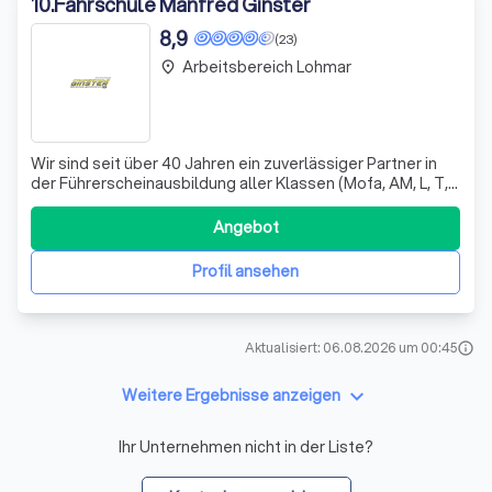
10
.
Fahrschule Manfred Ginster
8,9
(23)
Arbeitsbereich Lohmar
place
Wir sind seit über 40 Jahren ein zuverlässiger Partner in
der Führerscheinausbildung aller Klassen (Mofa, AM, L, T,
A1, A2, A, B, BE, C, C1, CE, C1E, D, D1, DE, D1E). Unser Standort
befindet auf der Hardbrücke und umfasst die Region um
Angebot
die Verbandsgemeinden Adenau und Bad Münstereifel.
Profil ansehen
Aktualisiert: 06.08.2026 um 00:45
info
keyboard_arrow_down
Weitere Ergebnisse anzeigen
Ihr Unternehmen nicht in der Liste?