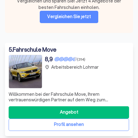
Vergleichen und sparen Sie! Jetzt 4 Angebote der
besten Fahrschulen einholen.
Vergleichen Sie jetzt
5
.
Fahrschule Move
8,9
(314)
Arbeitsbereich Lohmar
place
Willkommen bei der Fahrschule Move, Ihrem
vertrauenswürdigen Partner auf dem Weg zum
Führerschein. Unser Standort im Zentrum von Troisdorf ist
leicht erreichbar und bietet eine ideale Ausgangslage für
Angebot
Ihre Fahrstunden. Unser engagiertes Team steht Ihnen
mit Rat und Tat zur Seite und begleitet Sie au
Profil ansehen