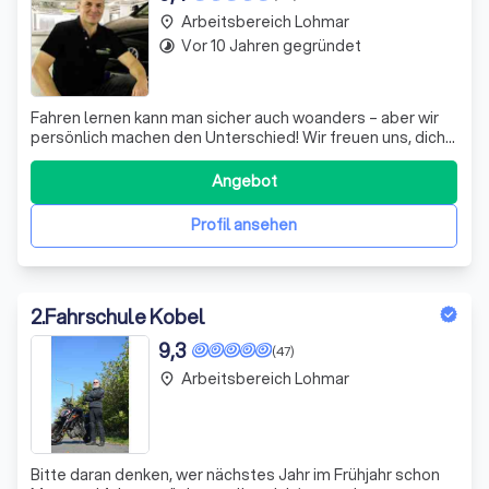
Arbeitsbereich Lohmar
place
Vor 10 Jahren gegründet
timelapse
Fahren lernen kann man sicher auch woanders – aber wir
persönlich machen den Unterschied! Wir freuen uns, dich
schon bald kennenzulernen und sagen dir eine
Fahrausbildung zu, die dir Spaß machen wird.
Angebot
Profil ansehen
2
.
Fahrschule Kobel
9,3
(47)
Arbeitsbereich Lohmar
place
Bitte daran denken, wer nächstes Jahr im Frühjahr schon