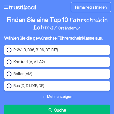
menu
Firma registrieren
Finden Sie eine Top 10
in
Fahrschule
Lohmar
Ort ändern
edit
Wählen Sie die gewünschte Führerscheinklasse aus.
PKW (B, B96, B196, BE, B17)
Kraftrad (A, A1, A2)
Roller (AM)
Bus (D, D1, D1E, DE)
Mehr anzeigen
add
Suche
search