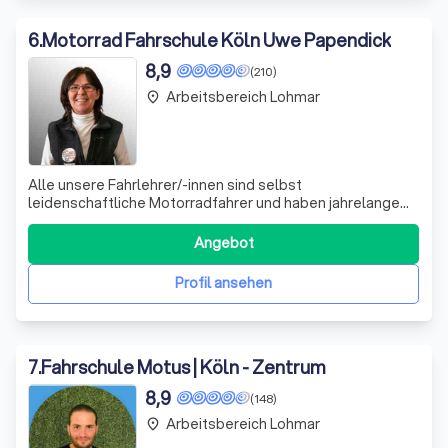
6
.
Motorrad Fahrschule Köln Uwe Papendick
8,9
(210)
Arbeitsbereich Lohmar
place
Alle unsere Fahrlehrer/-innen sind selbst
leidenschaftliche Motorradfahrer und haben jahrelange
Erfahrung in der Ausbildung von Fahrschülern. Wir
begleiten jeden Fahrschüler zu 95 Prozent mit dem
Angebot
Motorrad – egal bei welchem Wetter. 🙂 Jetzt hier online
anmelden und in eine Freiheit auf zwei Rädern
Profil ansehen
7
.
Fahrschule Motus | Köln - Zentrum
8,9
(148)
Arbeitsbereich Lohmar
place