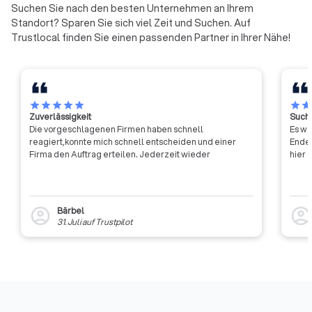
Suchen Sie nach den besten Unternehmen an Ihrem
testen.
Standort? Sparen Sie sich viel Zeit und Suchen. Auf
Trustlocal finden Sie einen passenden Partner in Ihrer Nähe!
Was Sie im Gespräch klären sollten
star
star
star
star
star
star
sta
✓
Zuverlässigkeit
Suche
Welche Führerscheinklassen werden
Die vorgeschlagenen Firmen haben schnell
Es wa
angeboten?
reagiert,konnte mich schnell entscheiden und einer
Ende 
Firma den Auftrag erteilen. Jederzeit wieder
hier 
✓
Wie läuft die Ausbildung ab (Zeitplan, Theorie,
Praxis)?
Bärbel
account_circle
account_circl
✓
Wie viele Fahrstunden sind durchschnittlich
31. Juli
auf
Trustpilot
nötig?
✓
Gibt es flexible Terminvereinbarungen?
✓
Welche Fahrzeuge stehen zur Verfügung?