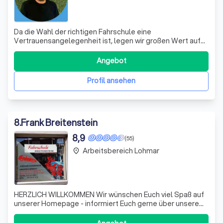
Da die Wahl der richtigen Fahrschule eine
Vertrauensangelegenheit ist, legen wir großen Wert auf
die Qualität der theoretischen & praktischen Ausbildung.
Nur so können wir die absolut einwandfreie Qualifikation
Angebot
unserer Fahrschüler gewährleisten.
Profil ansehen
8
.
Frank Breitenstein
8,9
(55)
Arbeitsbereich Lohmar
place
HERZLICH WILLKOMMEN Wir wünschen Euch viel Spaß auf
unserer Homepage - informiert Euch gerne über unsere
Fahrschule und unsere Ausbildungsklassen. Außerdem
könnt Ihr Euch unsere Fahrschulfahrzeuge anschauen. Viel