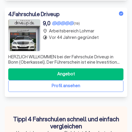
4
.
Fahrschule Driveup
9,0
(19)
Arbeitsbereich Lohmar
place
Vor 44 Jahren gegründet
timelapse
HERZLICH WILLKOMMEN bei der Fahrschule Driveup in
Bonn (Oberkassel). Der Führerschein ist eine Investition
fürs Leben und verschafft ein Stück wertvolle
Lebensqualität! Egal ob auf 2 Rädern oder 4 Räder, wir
Angebot
arbeiten gemeinsam daran, dass Ihr Euren Traum von
Freiheit leben könnt!
Profil ansehen
Tipp! 4 Fahrschulen schnell und einfach
vergleichen