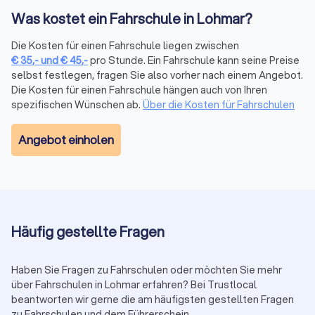
Fahrschule auf moderne Bedürfnisse eingeht.
Was kostet ein Fahrschule in Lohmar?
Die Kosten für einen Fahrschule liegen zwischen
Überblick: Führerscheinklassen
€
35
,-
und
€
45
,-
pro Stunde. Ein Fahrschule kann seine Preise
Für verschiedene Fahrzeugtypen werden unterschiedliche
selbst festlegen, fragen Sie also vorher nach einem Angebot.
Klassen angeboten:
Die Kosten für einen Fahrschule hängen auch von Ihren
spezifischen Wünschen ab.
Über die Kosten für Fahrschulen
Klasse
Beschreibung
Angebot einholen
Standard-Führerschein (PKW bis 3,5 t,
Klasse B
Anhänger bis 750 kg)
Klasse
Erweiterung für größere Anhänger
BE
Häufig gestellte Fragen
Klasse
Motorräder nach Leistung und Alter
Haben Sie Fragen zu Fahrschulen oder möchten Sie mehr
A1, A2, A
gestaffelt
über Fahrschulen in Lohmar erfahren? Bei Trustlocal
beantworten wir gerne die am häufigsten gestellten Fragen
Klasse
zu Fahrschulen und dem Führerschein.