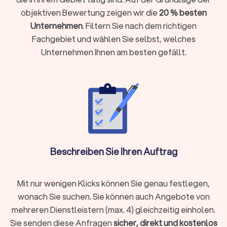
✓
Standort und Erreichbarkeit.
Ist die Schule gut
objektiven Bewertung zeigen wir die
20 % besten
mit dem ÖPNV oder zu Fuß erreichbar? Passen
Unternehmen
. Filtern Sie nach dem richtigen
die Theoriezeiten in Ihren Alltag?
Fachgebiet und wählen Sie selbst, welches
✓
Unternehmen Ihnen am besten gefällt.
Kostenstruktur.
Lassen Sie sich ein detailliertes
Angebot geben. Achten Sie auf Grundgebühren,
Fahrstundenpreise und mögliche Zusatzkosten.
✓
Sympathie und Atmosphäre.
Nutzen Sie
Beratungsgespräche, um den Fahrlehrer und die
Fahrzeuge kennenzulernen. Ein geduldiger und
kompetenter Lehrer ist entscheidend für Ihren
Beschreiben Sie Ihren Auftrag
Erfolg.
✓
Qualitätsmerkmale.
Achten Sie auf moderne
Mit nur wenigen Klicks können Sie genau festlegen,
Fahrzeuge, eine hohe Erfolgsquote und flexible
wonach Sie suchen. Sie können auch Angebote von
Unterrichtszeiten.
mehreren Dienstleistern (max. 4) gleichzeitig einholen.
Sie senden diese Anfragen
sicher, direkt und kostenlos