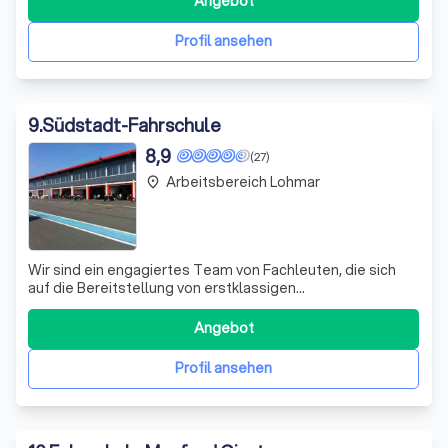
Angebot
Spaß wünscht Euch das Team der Fahrschule Breitenstein
Profil ansehen
9
.
Südstadt-Fahrschule
8,9
(27)
Arbeitsbereich Lohmar
place
Wir sind ein engagiertes Team von Fachleuten, die sich
auf die Bereitstellung von erstklassigen
Fahrausbildungsdiensten spezialisiert haben. Unser Ziel
ist es, jeden unserer Schüler zu sicheren und
Angebot
kompetenten Fahrern zu machen. Wir glauben, dass das
Erlernen des Fahrens eine persönliche Reise ist,
Profil ansehen