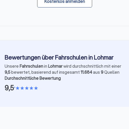
Kostenlos anmelden
Bewertungen über Fahrschulen in Lohmar
Unsere
Fahrschulen
in
Lohmar
wird durchschnittlich mit einer
9,5
bewertet, basierend auf insgesamt
11.684
aus
9
Quellen
Durchschnittliche Bewertung
9,5
•
star
star
star
star
star