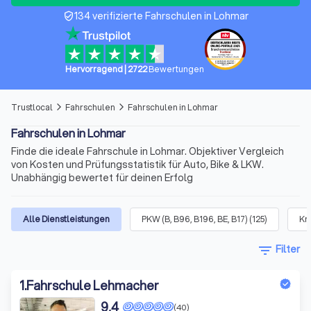
134 verifizierte Fahrschulen in Lohmar
verified_user
Hervorragend
|
2722
Bewertungen
Trustlocal
Fahrschulen
Fahrschulen in Lohmar
arrow_forward_ios
arrow_forward_ios
Fahrschulen in Lohmar
Finde die ideale Fahrschule in Lohmar. Objektiver Vergleich
von Kosten und Prüfungsstatistik für Auto, Bike & LKW.
Unabhängig bewertet für deinen Erfolg
Alle Dienstleistungen
PKW (B, B96, B196, BE, B17)
(
125
)
Kra
filter_list
Filter
1
.
Fahrschule Lehmacher
9,4
(40)