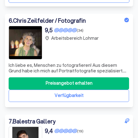
6
.
Chris Zeilfelder / Fotografin
9,5
(34)
Arbeitsbereich Lohmar
place
Ich liebe es, Menschen zu fotografieren! Aus diesem
Grund habe ich mich auf Portraitfotografie spezialisiert.
Das Gesicht eines Menschen zu studieren, zu
portraitieren, hinter die Fassade einer Person zu schauen,
Preisangebot erhalten
ist für mich die wahre Kunst der Fotografie. Ob Business-,
Bewerbungs-, Familien- oder
Verfügbarkeit
7
.
Balestra Gallery
9,4
(19)