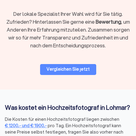
3.000+ €
Der lokale Spezialist Ihrer Wahl wird für Sie tätig.
Für eine detaillierte Übersicht besuchen Sie unsere Seite zu
Zufrieden? Hinterlassen Sie gerne eine
Bewertung
, um
den
Kosten eines Fotografens für Ihre Hochzeit
. Wenn Sie
spezifische Preise suchen, ist es ratsam, Angebote von
Anderen Ihre Erfahrung mitzuteilen. Zusammen sorgen
mehreren Fotografen anzufordern und zu vergleichen.
wir so für mehr Transparenz und Zufriedenheit im und
Trustlocal macht das einfach.
nach dem Entscheidungsprozess.
Was ist meist drin?
Vergleichen Sie jetzt
Die Fotografie vor Ort sowie die professionelle Bearbeitung
ausgewählter Bilder formen die Basis des Paketpreises.
Enthalten im Preis sind oft Vorbereitungsarbeit wie ein
Vorgespräch und die Erstellung eines Zeitplans.
Lieferungsoptionen wie eine Online-Galerie, hochauflösende
Downloads und persönliche Nutzungsrechte sollten Sie mit
Was kostet ein Hochzeitsfotograf in Lohmar?
dem Fotografen besprechen.
Die Kosten für einen Hochzeitsfotograf liegen zwischen
€
1200
,-
und
€
1900
,-
pro Tag. Ein Hochzeitsfotograf kann
Extras & Gebühren (angebotabhängig)
seine Preise selbst festlegen, fragen Sie also vorher nach