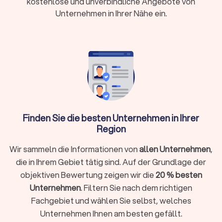
kostenlose und unverbindliche Angebote von
Unternehmen in Ihrer Nähe ein.
Leistungen & Spezialfälle
Ein guter Hochzeitsfotograf liefert nicht nur schöne Bilder. Er
plant mit Ihnen den Ablauf, übersetzt Ihren Stil in ein klares
Bildkonzept und arbeitet zuverlässig mit Backup-Technik,
Datensicherung und klaren Rechten. So entstehen
konsistente Reportagen, die auch Jahre später ihren Zauber
behalten.
Finden Sie die besten Unternehmen in Ihrer
Region
Leistungen (Auswahl)
Professionelle Hochzeitsfotografen in Lohmar begleiten Sie
Wir sammeln die Informationen von
allen Unternehmen
,
vom ersten Gespräch bis zur fertigen Galerie. Auf Trustlocal
die in Ihrem Gebiet tätig sind. Auf der Grundlage der
können Sie die Bildstile, Farbbearbeitungen und Reportagen
objektiven Bewertung zeigen wir die
20 % besten
der einzelnen Fotografen direkt ansehen – von klassischen
Unternehmen
. Filtern Sie nach dem richtigen
Schwarz-Weiß-Serien bis zu modernen Editorial-Looks.
Nutzen Sie außerdem die
Fachgebiet und wählen Sie selbst, welches
Filterfunktionen
, um gezielt nach
Begleitungsdauer, Entfernung oder Trustlocal-Score
zu
Unternehmen Ihnen am besten gefällt.
suchen.