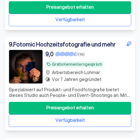
zeigen, wie er sich wirklich angefühlt hat.
Preisangebot erhalten
Verfügbarkeit
9
.
Fotomic Hochzeitsfotografie und mehr
9,0
(16)
Gratis Kennenlerngespräch
local_offer
Arbeitsbereich Lohmar
place
Vor 7 Jahren gegründet
timelapse
Spezialisiert auf Produkt- und Foodfotografie bietet
dieses Studio auch People- und Event-Shootings an. Mit
Leidenschaft und Kreativität werden Ihre Visionen in
beeindruckende Bilder umgesetzt.
Preisangebot erhalten
Verfügbarkeit