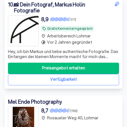
10
.
📸 Dein Fotograf, Markus Holin
Fotografie
8,9
(17)
Gratis Kennenlerngespräch
local_offer
Arbeitsbereich Lohmar
place
Vor 2 Jahren gegründet
timelapse
Hey, ich bin Markus und liebe authentische Fotografie. Das
Einfangen der kleinen Momente macht für mich das
Besondere aus und schafft die Erinnerungen für den Rest
eures Lebens.
Preisangebot erhalten
Verfügbarkeit
Mel Ende Photography
8,7
(152)
Rosaueler Weg 40, Lohmar
place