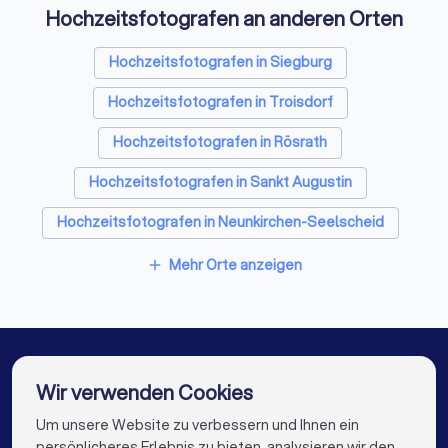
23,521 Bewertungen, Qualifikationen und Profil-
Hochzeitsfotografen an anderen Orten
Vollständigkeit
Einfacher Start:
Anforderungen beschreiben,
drei bis vier
Hochzeitsfotografen in Siegburg
Angebote
erhalten, fair vergleichen
Hochzeitsfotografen in Troisdorf
Hochzeitsfotografen in Rösrath
Hochzeitsfotografen in Sankt Augustin
Hochzeitsfotografen in Neunkirchen-Seelscheid
Hochzeitsfotografen in Hennef
Mehr Orte anzeigen
add
Hochzeitsfotografen in Much
Hochzeitsfotografen in Overath
Hochzeitsfotografen in Niederkassel
Wir verwenden Cookies
Hochzeitsfotografen in Bonn
Um unsere Website zu verbessern und Ihnen ein
Die besten Hochzeitsfotografen für Sie
persönlicheres Erlebnis zu bieten, analysieren wir den