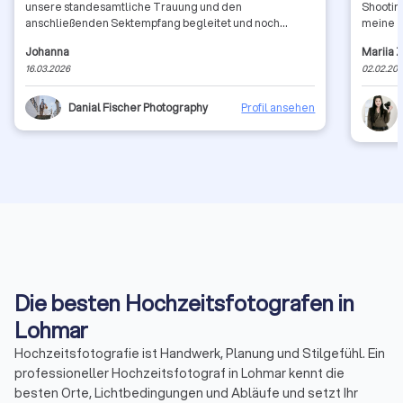
unsere standesamtliche Trauung und den
Shooting
anschließenden Sektempfang begleitet und noch
meine T
Gruppenfotos gemacht. Er war uns und unseren Gästen
schücht
Johanna
Mariia 
auf Anhieb sympathisch und hat einen wunderbaren Job
ihrer ru
16.03.2026
02.02.20
gemacht. Wir können gar nicht aufhören die Bilder
sofort w
anzuschauen und den Tag review passieren zu lassen.
ein Fre
Vielen vielen Dank!
einzeln
Danial Fischer Photography
Profil ansehen
Die besten Hochzeitsfotografen in
Lohmar
Hochzeitsfotografie ist Handwerk, Planung und Stilgefühl. Ein
professioneller Hochzeitsfotograf in Lohmar kennt die
besten Orte, Lichtbedingungen und Abläufe und setzt Ihr