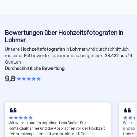
Bewertungen über Hochzeitsfotografen in
Lohmar
Unsere
Hochzeitsfotografen
in
Lohmar
wird durchschnittlich
mit einer
9,8
bewertet, basierend auf insgesamt
23.422
aus
18
Quellen
Durchschnittliche Bewertung
9,8
•
star
star
star
star
star
star
star
star
star
star
star
star
sta
Wir waren rundum begeistert von Danial. Die
Wir sin
Kontaktaufnahme und die Absprachen vor der Hochzeit
sind so
liefen unkompliziert und waren total nett. Danial hat
Überras