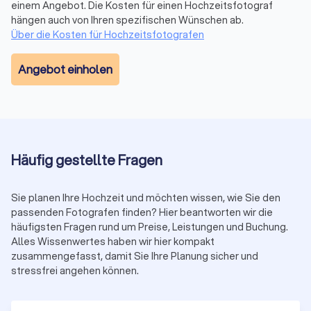
Zweiter Fotograf:
50 € bis 100 € pro Stunde
einem Angebot. Die Kosten für einen Hochzeitsfotograf
Zusatzstunden über Paketvereinbarung:
100 € bis 200 €
hängen auch von Ihren spezifischen Wünschen ab.
pro Stunde
Über die Kosten für Hochzeitsfotografen
Drohne (erlaubnisabhängig):
100 € bis 300 €
Album/Prints:
ab 200 €
Angebot einholen
Express-Lieferung:
ca. 150 €
Reisekosten außerhalb Lohmar:
i. d. R. 0,50 € bis 1 € pro
km
Anzahlung:
häufig 20–30 % zur Terminfixierung
Vergleichen Sie kostenlos bis zu vier Angebote auf
Trustlocal. Achten Sie auf
Leistung, Bildanzahl, Lieferzeit,
Häufig gestellte Fragen
Rechte, Reisekosten
und
Vertragskonditionen
.
Saison-Hinweis: Mai–September ist Peak-Season.
Sie planen Ihre Hochzeit und möchten wissen, wie Sie den
Samstage werden schnell ausgebucht und Zuschläge von
passenden Fotografen finden? Hier beantworten wir die
10–20 % sind möglich. Frühzeitig anfragen.
häufigsten Fragen rund um Preise, Leistungen und Buchung.
Alles Wissenwertes haben wir hier kompakt
zusammengefasst, damit Sie Ihre Planung sicher und
stressfrei angehen können.
So arbeitet ein Hochzeitsfotograf: vor,
während, nach dem Tag