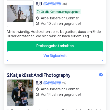
9,9
(46)
Gratis Kennenlerngespräch
local_offer
Arbeitsbereich Lohmar
place
Vor 10 Jahren gegründet
timelapse
Mir ist wichtig, Hochzeiten so zu begleiten, dass am Ende
Bilder entstehen, die sich wirklich nach eurem Tag
anfühlen. Entspannt, persönlich und ohne viel Gestelltes.
Kurz zu mir: Ich arbeite überwiegend dokumentarisch und
Preisangebot erhalten
unauffällig. Mir geht es darum, echte Momente
einzufangen und euren Tag so
Verfügbarkeit
2
.
Katja küsst Andi Photography
9,8
(24)
Arbeitsbereich Lohmar
place
Vor 14 Jahren gegründet
timelapse