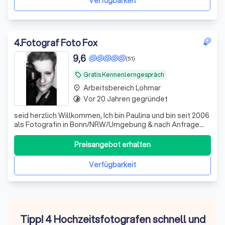
Verfügbarkeit
4
.
Fotograf Foto Fox
9,6
(51)
Gratis Kennenlerngespräch
local_offer
Arbeitsbereich Lohmar
place
Vor 20 Jahren gegründet
timelapse
seid herzlich Willkommen, Ich bin Paulina und bin seit 2006
als Fotografin in Bonn/NRW/Umgebung & nach Anfrage
tätig. Seither durfte ich so viele schöne und besondere
Momente mit meiner Kamera festhalten, aber vor allem
Preisangebot erhalten
Verfügbarkeit
Tipp! 4 Hochzeitsfotografen schnell und