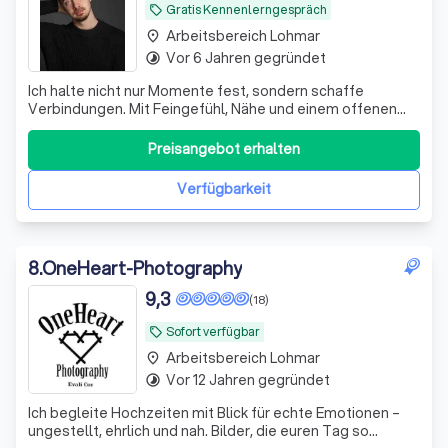
Gratis Kennenlerngespräch
local_offer
Arbeitsbereich Lohmar
place
Vor 6 Jahren gegründet
timelapse
Ich halte nicht nur Momente fest, sondern schaffe
Verbindungen. Mit Feingefühl, Nähe und einem offenen
Blick begleite ich dich – damit du dich gesehen fühlst, so
wie du bist.
Preisangebot erhalten
Verfügbarkeit
8
.
OneHeart-Photography
9,3
(18)
Sofort verfügbar
local_offer
Arbeitsbereich Lohmar
place
Vor 12 Jahren gegründet
timelapse
Ich begleite Hochzeiten mit Blick für echte Emotionen –
ungestellt, ehrlich und nah. Bilder, die euren Tag so