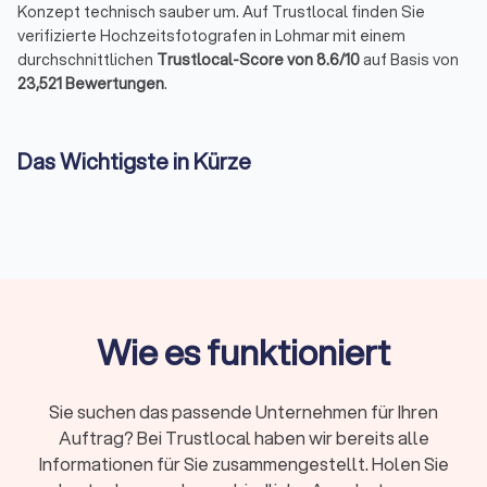
Konzept technisch sauber um. Auf Trustlocal finden Sie
verifizierte Hochzeitsfotografen in Lohmar mit einem
durchschnittlichen
Trustlocal-Score von 8.6/10
auf Basis von
23,521 Bewertungen
.
Das Wichtigste in Kürze
Ein Hochzeitsfotograf in Lohmar dokumentiert
Trauung,
Paarmomente und Feier
professionell.
Buchbar ab
2–3 Stunden (Standesamt)
bis zur
ganztägigen Reportage
; Preise liegen je nach Paket bei
etwa 300–3.000+ €.
Leistungen umfassen
Vorgespräch, Begleitung,
Reportage, Nachbearbeitung sowie Online-Galerien mit
Wie es funktioniert
Downloadrechten
.
Auf Trustlocal sehen Sie komplette
Portfolios
,
vergleichen
Bildstile und Filteroptionen
Sie suchen das passende Unternehmen für Ihren
(Begleitungsdauer, Entfernung, Bewertung).
Auftrag? Bei Trustlocal haben wir bereits alle
Fordern Sie bis zu
vier kostenlose Angebote
an, um
Preise, Leistungen und Verfügbarkeiten der Fotografen
Informationen für Sie zusammengestellt. Holen Sie
in Lohmar direkt zu vergleichen.