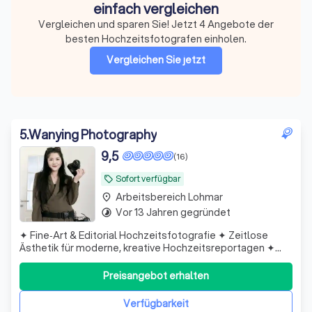
einfach vergleichen
Vergleichen und sparen Sie! Jetzt 4 Angebote der
besten Hochzeitsfotografen einholen.
Vergleichen Sie jetzt
5
.
Wanying Photography
9,5
(16)
Sofort verfügbar
local_offer
Arbeitsbereich Lohmar
place
Vor 13 Jahren gegründet
timelapse
✦ Fine‑Art & Editorial Hochzeitsfotografie ✦ Zeitlose
Ästhetik für moderne, kreative Hochzeitsreportagen ✦
Kurze Antwortzeiten & schnelle, zuverlässige
Arbeitsweise ✦ Highlight‑Video als Geschenk
Preisangebot erhalten
Verfügbarkeit