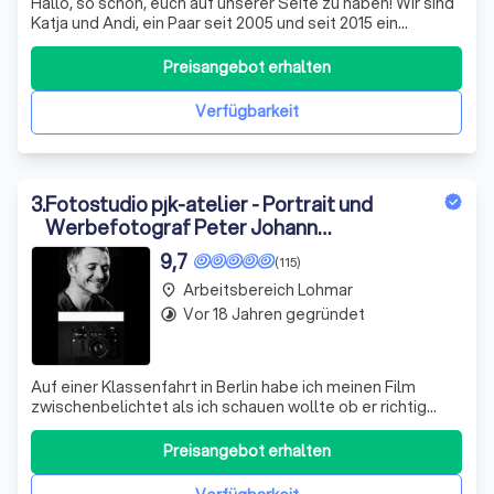
Hallo, so schön, euch auf unserer Seite zu haben! Wir sind
Katja und Andi, ein Paar seit 2005 und seit 2015 ein
Ehepaar. Zusammen mit unseren zwei Katzen Luisa &
Louis leben wir auf dem Land im schönen Westerwald. Wir
Preisangebot erhalten
glauben, dass die Ehe ein ganz besonderer Ausdruck der
Liebe und Verbundenheit
Verfügbarkeit
3
.
Fotostudio pjk-atelier - Portrait und
Werbefotograf Peter Johann
Kierzkowski
9,7
(115)
Arbeitsbereich Lohmar
place
Vor 18 Jahren gegründet
timelapse
Auf einer Klassenfahrt in Berlin habe ich meinen Film
zwischenbelichtet als ich schauen wollte ob er richtig
eingelegt war🤣. Ich habe dann in der Abi-Zeit angefangen
regelmäßig zu fotografieren, Freunde, Familie , Kinder aus
Preisangebot erhalten
dem Kindergarten für den Kindergarten Natur und
Lichtmomente sowie Kultur