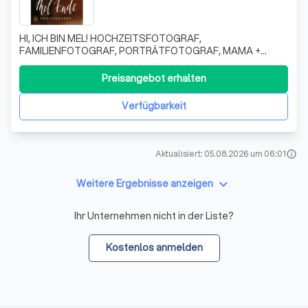
HI, ICH BIN MEL! HOCHZEITSFOTOGRAF,
FAMILIENFOTOGRAF, PORTRÄTFOTOGRAF, MAMA +
OPTIMISTIN. Irgendwann habe ich für mich entschieden,
nur noch positiv durch das Leben zu gehen und die ganz
Preisangebot erhalten
kleinen Momente in meinen Fokus zu nehmen. Seither ist
mein Leben bunter, ehrlicher, intensiver und vor Allem
Verfügbarkeit
Aktualisiert: 05.08.2026 um 06:01
info
keyboard_arrow_down
Weitere Ergebnisse anzeigen
Ihr Unternehmen nicht in der Liste?
Kostenlos anmelden