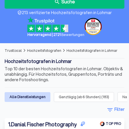
Suche
search
213 verifizierte Hochzeitsfotografen in Lohmar
verified_user
Hervorragend
|
2721
Bewertungen
Trustlocal
Hochzeitsfotografen
Hochzeitsfotografen in Lohmar
arrow_forward_ios
arrow_forward_ios
Hochzeitsfotografen in Lohmar
Top 10 der besten Hochzeitsfotografen in Lohmar. Objektiv &
unabhängig. Für Hochzeitsfotos, Gruppenfotos, Porträts und
andere Fotoshootings.
Alle Dienstleistungen
Ganztägig (ab 6 Stunden)
(
183
)
Nac
filter_list
Filter
1
.
Danial Fischer Photography
TOP PRO