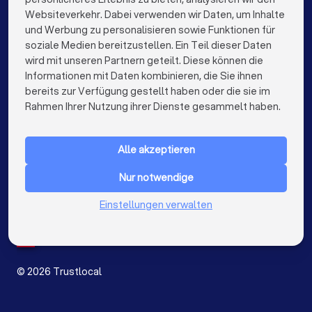
Hochzeitsfotografen in Berlin
Websiteverkehr. Dabei verwenden wir Daten, um Inhalte
info@trustlocal.de
und Werbung zu personalisieren sowie Funktionen für
Hochzeitsfotografen in Hamburg
soziale Medien bereitzustellen. Ein Teil dieser Daten
wird mit unseren Partnern geteilt. Diese können die
Hochzeitsfotografen in München
Informationen mit Daten kombinieren, die Sie ihnen
bereits zur Verfügung gestellt haben oder die sie im
Hochzeitsfotografen in Köln
keyboard_arrow_down
FÜR PRIVATPERSONEN
Rahmen Ihrer Nutzung ihrer Dienste gesammelt haben.
Hochzeitsfotografen in Frankfurt am Main
keyboard_arrow_down
FÜR FIRMEN
Hochzeitsfotografen in Stuttgart
Alle akzeptieren
keyboard_arrow_down
ÜBER TRUSTLOCAL
Hochzeitsfotografen in Düsseldorf
Nur notwendige
LAND
Niederlande
Einstellungen verwalten
Hochzeitsfotografen in Dortmund
Belgien
Deutschland
Hochzeitsfotografen in Essen
Spanien
Hochzeitsfotografen in Bremen
©
2026
Trustlocal
Hochzeitsfotografen in Nürnberg