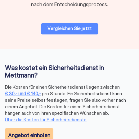
nach dem Entscheidungsprozess.
Interventionskette. Fragen Sie nach Reaktionsfenstern
und wie Falschalarme behandelt werden.
Vergleichen Sie jetzt
Ablauf der Zusammenarbeit
1. Bedarf klären:
Einsatzort, Zeiten, Mindeststunden,
besondere Risiken und gewünschte Leistungen präzisieren.
Je genauer das Briefing, desto treffsicherer das Angebot.
2. Angebote über Trustlocal einholen:
Mit einer Anfrage
Was kostet ein Sicherheitsdienst in
erreichen Sie mehrere geprüfte Anbieter in Mettmann,
Mettmann?
erhalten vergleichbare Angebote innerhalb kurzer Zeit und
sehen echte Bewertungen. Unverbindlich und kostenlos.
Die Kosten für einen Sicherheitsdienst liegen zwischen
Jetzt Angebote in Mettmann vergleichen (
Sicherheitsdienst-
€
30
,-
und
€
140
,-
pro Stunde. Ein Sicherheitsdienst kann
Anbieter
).
seine Preise selbst festlegen, fragen Sie also vorher nach
3. Vor-Ort-Begehung:
Lagecheck, Zugänge,
einem Angebot. Die Kosten für einen Sicherheitsdienst
Kommunikationswege und Eskalationsstufen festlegen. So
hängen auch von Ihren spezifischen Wünschen ab.
startet der Einsatz reibungslos, auch in der Innenstadt.
Über die Kosten für Sicherheitsdienste
4. Start & Review:
Mit klaren KPIs (Reaktionszeiten,
Berichtswesen) starten, regelmäßig auswerten und bei
Angebot einholen
Bedarf nachschärfen. Das hält Qualität stabil und Kosten