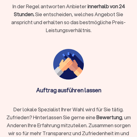
In der Regel antworten Anbieter
innerhalb von 24
Personenströme, Konfliktmanagement für Konzerte,
Messen oder Firmenfeiern. Wichtig sind klare
Stunden.
Sie entscheiden, welches Angebot Sie
Kommunikationswege mit Veranstalter, Technik und
anspricht und erhalten so das bestmögliche Preis-
ggf. Behörden.
Leistungsverhältnis.
Baustellenbewachung:
Zugangskontrollen,
Materialschutz und Nachtbewachung. Hier zählen
dokumentierte Rundgänge und nachvollziehbare
Übergaben zwischen Gewerken.
Brandwachen:
Vorbeugende Sicherung, etwa nach
Heißarbeiten, und definierte Interventionsschritte.
Klären Sie, wie Alarmketten und Freimessungen
eingebunden werden.
Personenschutz:
Diskrete Begleitung gefährdeter
Auftrag ausführen lassen
Personen mit abgestimmten Routen und Lagechecks.
Erwartbar sind Risikoanalyse, Vorfeldklärung und
abgestimmte Bewegungsprofile.
Der lokale Spezialist Ihrer Wahl wird für Sie tätig.
Empfangs- und Pförtnerdienste:
Zutrittskontrolle,
Besucherlenkung und Ausweiserstellung.
Zufrieden? Hinterlassen Sie gerne eine
Bewertung
, um
Professionelles Auftreten am Frontdesk reduziert
Anderen Ihre Erfahrung mitzuteilen. Zusammen sorgen
Wartezeiten und Zwischenfälle.
wir so für mehr Transparenz und Zufriedenheit im und
Alarmaufschaltung:
Überwachung mit definierter