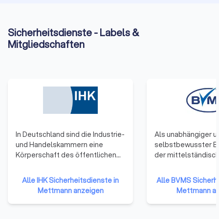
Sicherheitsdienste - Labels &
Mitgliedschaften
In Deutschland sind die Industrie-
Als unabhängiger u
und Handelskammern eine
selbstbewusster B
Körperschaft des öffentlichen
der mittelständisc
Rechts. Zu ihnen gehören
Sicherheitsunterne
Unternehmen einer Region. Alle
Deutschland verfolg
Alle IHK Sicherheitsdienste in
Alle BVMS Sicherhe
Gewerbetreibenden und
unserer Gründung i
Mettmann anzeigen
Mettmann an
Unternehmen mit Ausnahme
erfolgreich gesells
reiner Handwerksunternehmen,
und wirtschaftliche 
Landwirtschaften und
stellen uns den ste