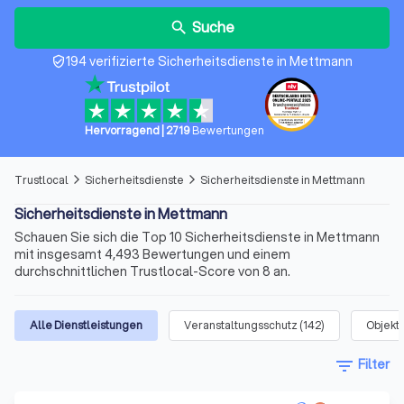
Suche
search
194 verifizierte Sicherheitsdienste in Mettmann
verified_user
Hervorragend
|
2719
Bewertungen
Trustlocal
Sicherheitsdienste
Sicherheitsdienste in Mettmann
arrow_forward_ios
arrow_forward_ios
Sicherheitsdienste in Mettmann
Schauen Sie sich die Top 10 Sicherheitsdienste in Mettmann
mit insgesamt 4,493 Bewertungen und einem
durchschnittlichen Trustlocal-Score von 8 an.
Alle Dienstleistungen
Veranstaltungsschutz
(
142
)
Objekt
filter_list
Filter