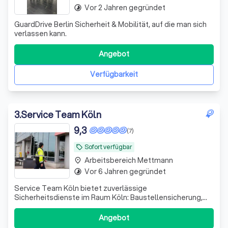
Vor 2 Jahren gegründet
timelapse
GuardDrive Berlin Sicherheit & Mobilität, auf die man sich
verlassen kann.
Angebot
Verfügbarkeit
3
.
Service Team Köln
9,3
(7)
Sofort verfügbar
local_offer
Arbeitsbereich Mettmann
place
Vor 6 Jahren gegründet
timelapse
Service Team Köln bietet zuverlässige
Sicherheitsdienste im Raum Köln: Baustellensicherung,
Objektüberwachung, Kontrollen und Revierdienst. Flexibel,
schnell einsatzbereit und 24/7 verfügbar.
Angebot