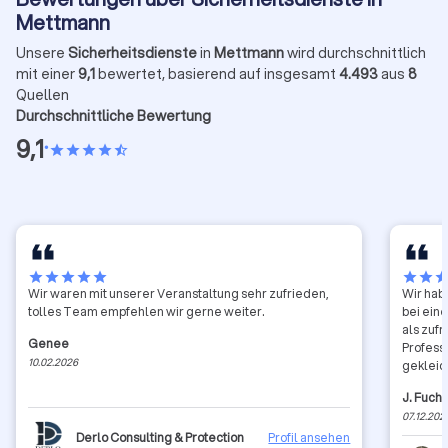
Mettmann
Unsere
Sicherheitsdienste
in
Mettmann
wird durchschnittlich
mit einer
9,1
bewertet, basierend auf insgesamt
4.493
aus
8
Quellen
Durchschnittliche Bewertung
9,1
•
star
star
star
star
star_half
star
star
star
star
star
star
star
sta
Wir waren mit unserer Veranstaltung sehr zufrieden,
Wir hab
tolles Team empfehlen wir gerne weiter.
bei ein
als zuf
Genee
Professi
10.02.2026
gekleid
Gästen.
J. Fuch
überwac
07.12.202
gefalle
Derlo Consulting & Protection
Profil ansehen
selbst 