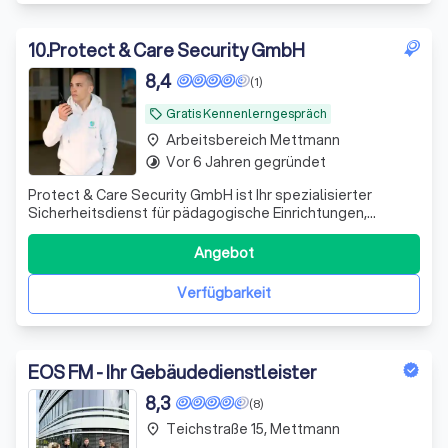
10
.
Protect & Care Security GmbH
8,4
(1)
Gratis Kennenlerngespräch
local_offer
Arbeitsbereich Mettmann
place
Vor 6 Jahren gegründet
timelapse
Protect & Care Security GmbH ist Ihr spezialisierter
Sicherheitsdienst für pädagogische Einrichtungen,
Jugendhilfe, Schulen, Kitas und psychiatrische Kliniken.
Unser Schwerpunkt liegt auf Deeskalation,
Angebot
Krisenintervention und der professionellen Betreuung von
Systemsprengern sowie verhaltensauffällig
Verfügbarkeit
EOS FM - Ihr Gebäudedienstleister
8,3
(8)
Teichstraße 15, Mettmann
place