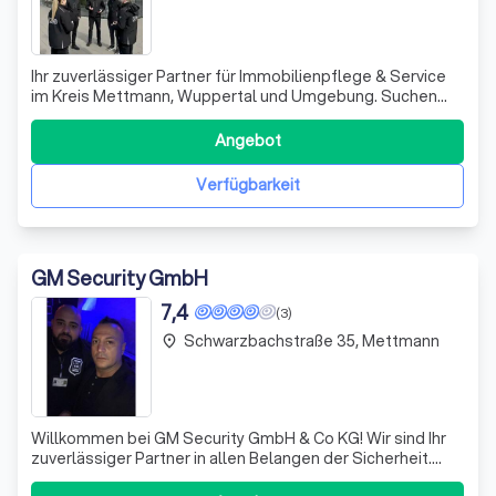
Ihr zuverlässiger Partner für Immobilienpflege & Service
im Kreis Mettmann, Wuppertal und Umgebung. Suchen
Sie einen Partner, der sich um Ihre Immobilie kümmert, als
wäre es seine eigene? Willkommen bei EOS FM. Wir
Angebot
bieten Ihnen ein ganzheitliches Spektrum rund um die
Objektbetreuung und professione
Verfügbarkeit
GM Security GmbH
7,4
(3)
Schwarzbachstraße 35, Mettmann
place
Willkommen bei GM Security GmbH & Co KG! Wir sind Ihr
zuverlässiger Partner in allen Belangen der Sicherheit.
Unser breites Spektrum an Dienstleistungen reicht von