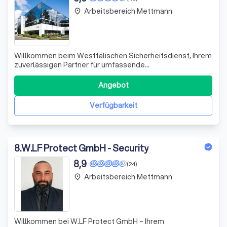
Arbeitsbereich Mettmann
place
Willkommen beim Westfälischen Sicherheitsdienst, Ihrem
zuverlässigen Partner für umfassende
Sicherheitslösungen in Wuppertal. Wir zeichnen uns durch
unsere Expertise in der Bewachung von Objekten,
Angebot
Veranstaltungen und Baustellen aus. Unsere
hochqualifizierten Sicherheitskräfte garantieren Ihnen ein
Verfügbarkeit
s
8
.
W.LF Protect GmbH - Security
8,9
(24)
Arbeitsbereich Mettmann
place
Willkommen bei W.LF Protect GmbH – Ihrem