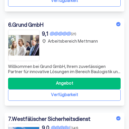
Verfügbarkeit
6
.
Grund GmbH
9,1
(21)
Arbeitsbereich Mettmann
place
Willkommen bei Grund GmbH, Ihrem zuverlässigen
Partner für innovative Lösungen im Bereich Baulogistik und
Protect. Wir zeichnen uns durch unsere Expertise und
unser Engagement aus. Ihre Sicherheit ist unser Anliegen.
Angebot
Unser Team aus qualifizierten Fachleuten aus dem
Bereich der Sicherheit. Wir decken
Verfügbarkeit
7
.
Westfälischer Sicherheitsdienst
9,0
(43)