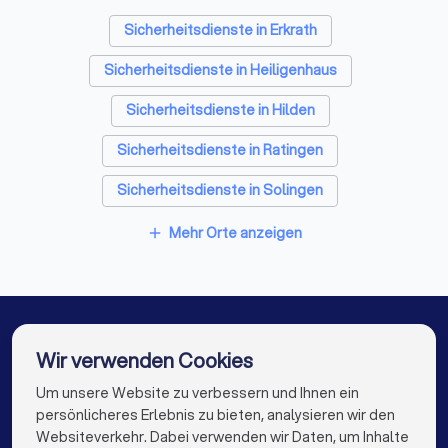
Sicherheitsdienste in Erkrath
Sicherheitsdienste in Heiligenhaus
Sicherheitsdienste in Hilden
Sicherheitsdienste in Ratingen
Sicherheitsdienste in Solingen
Sicherheitsdienste in Velbert
Mehr Orte anzeigen
add
Sicherheitsdienste in Düsseldorf
Sicherheitsdienste in Wuppertal
Sicherheitsdienste in Langenfeld (Nordrhein-
Wir verwenden Cookies
Westfalen)
Um unsere Website zu verbessern und Ihnen ein
Die besten Sicherheitsdienste für Sie
Sicherheitsdienste in Remscheid
persönlicheres Erlebnis zu bieten, analysieren wir den
Sicherheitsdienste in Berlin
Websiteverkehr. Dabei verwenden wir Daten, um Inhalte
info@trustlocal.de