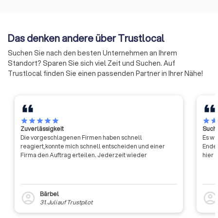
Freiberufler (die nicht ins
wachsenden
Handelsregister eingetragen
Herausforderungen,
sind) gehören ihnen per Gesetz
und in Zukunft die A
Das denken andere über Trustlocal
an.
Sicherheitsdienstle
maßgeblich beeinfl
Suchen Sie nach den besten Unternehmen an Ihrem
sorgen für praxisor
Standort? Sparen Sie sich viel Zeit und Suchen. Auf
Lösungsansätze un
Trustlocal finden Sie einen passenden Partner in Ihrer Nähe!
kritischen und kons
Dialog mit Entschei
Politik und Wirtscha
benennen wir klar u
Defizite und verbe
star
star
star
star
star
star
sta
Zuverlässigkeit
Suche
kontinuierlich das N
Die vorgeschlagenen Firmen haben schnell
Es wa
Bereich Aus- und W
reagiert,konnte mich schnell entscheiden und einer
Ende 
in der Sicherheitsb
Firma den Auftrag erteilen. Jederzeit wieder
hier 
Bärbel
account_circle
account_circl
31. Juli
auf
Trustpilot