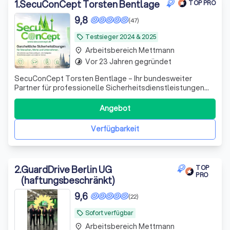
1
.
SecuConCept Torsten Bentlage
TOP PRO
9,8
(47)
Testsieger 2024 & 2025
local_offer
Arbeitsbereich Mettmann
place
Vor 23 Jahren gegründet
timelapse
SecuConCept Torsten Bentlage – Ihr bundesweiter
Partner für professionelle Sicherheitsdienstleistungen
SecuConCept Torsten Bentlage steht seit über 20 Jahren
für zuverlässige, nachhaltige und hochwertige
Angebot
Sicherheitslösungen für Unternehmen, Industrie, Logistik,
Energieversorger und öffentliche Auft
Verfügbarkeit
2
.
GuardDrive Berlin UG
TOP
PRO
(haftungsbeschränkt)
9,6
(22)
Sofort verfügbar
local_offer
Arbeitsbereich Mettmann
place