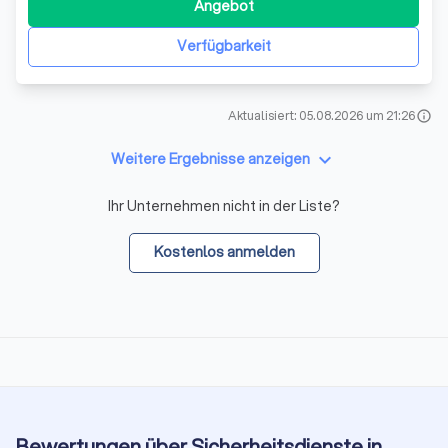
Objektschutz über Personenschutz bis hin zu Eventschutz
Angebot
und Baustellenüberwachung. Wir verstehen uns als
Partner, Helfer und Wächter, di
Verfügbarkeit
Aktualisiert: 05.08.2026 um 21:26
info
keyboard_arrow_down
Weitere Ergebnisse anzeigen
Ihr Unternehmen nicht in der Liste?
Kostenlos anmelden
Bewertungen über Sicherheitsdienste in