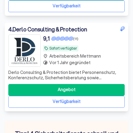
Verfügbarkeit
4
.
Derlo Consulting & Protection
9,1
(11)
Sofort verfügbar
local_offer
Arbeitsbereich Mettmann
place
Vor 1 Jahr gegründet
timelapse
Derlo Consulting & Protection bietet Personenschutz,
Konferenzschutz, Sicherheitsberatung sowie
Veranstaltung und Objektschutz an. Diskret, zuverlässig
und professionell.
Angebot
Verfügbarkeit