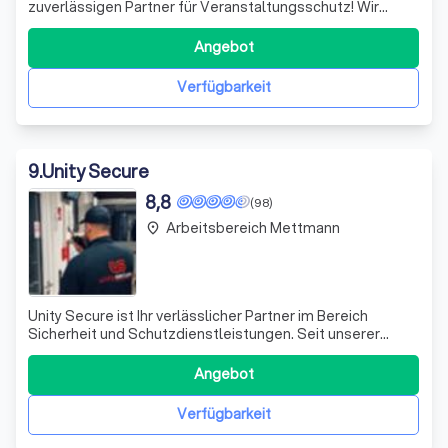
zuverlässigen Partner für Veranstaltungsschutz! Wir
setzen alles daran, Ihre Sicherheit an jedem Event zu
gewährleisten. Mit unserer langjährigen Erfahrung und
Angebot
einem engagierten Team von Fachleuten, die sich durch
höchste Professionalität auszeichnen, schaffe
Verfügbarkeit
9
.
Unity Secure
8,8
(98)
Arbeitsbereich Mettmann
place
Unity Secure ist Ihr verlässlicher Partner im Bereich
Sicherheit und Schutzdienstleistungen. Seit unserer
Gründung im Jahr 2009 haben wir uns darauf spezialisiert,
maßgeschneiderte Sicherheitslösungen anzubieten, die
Angebot
speziell auf die individuellen Bedürfnisse und
Anforderungen unserer Kunden zugesch
Verfügbarkeit