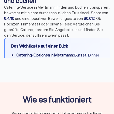
und buchen
Catering-Service in Mettmann finden und buchen, transparent
bewertet mit einem durchschnittlichen Trustlocal-Score von
8.4/10
und einer positiven Bewertungsrate von
80,012
. Ob
Hochzeit, Firmenfest oder private Feier: Vergleichen Sie
geprüfte Caterer, fordern Sie Angebote an und finden Sie
den Service, der zu Ihrem Event passt.
Das Wichtigste auf einen Blick
Catering-Optionen in Mettmann:
Buffet, Dinner
mit Tischservice, Fingerfood & Snacks, BBQ,
Frühstück/Brunch, Mittagessen, Foodtrucks,
vegane und vegetarische Angebote, Getränke &
Cocktails
Preise:
Von 8 Euro pro Person für kalte Platten
bis 150 Euro für gehobene Menüs, Foodtrucks ab
Wie es funktioniert
700 Euro pauschal
Zusatzkosten:
Servicepersonal (20-40
Sie suchen das passende Unternehmen für Ihren
Euro/Stunde), Geschirr, Ausstattung, Anfahrt und