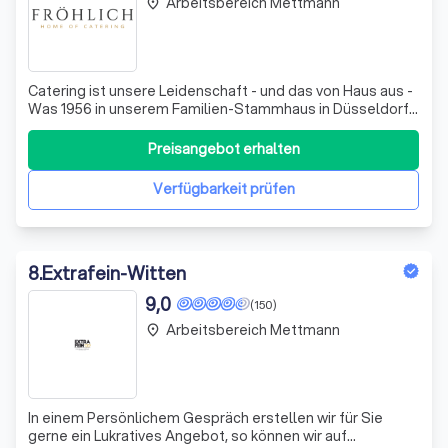
Arbeitsbereich Mettmann
place
Catering ist unsere Leidenschaft - und das von Haus aus -
Was 1956 in unserem Familien-Stammhaus in Düsseldorf-
Oberkassel begann, ist heute ein Allround-
Cateringunternehmen für Event-, Business-,
Preisangebot erhalten
Messecatering und Eventgastronomie mit
außergewöhnlichen Locations. Unsere Wurzeln liegen in
Verfügbarkeit prüfen
der Bodenst
8
.
Extrafein-Witten
9,0
(150)
Arbeitsbereich Mettmann
place
In einem Persönlichem Gespräch erstellen wir für Sie
gerne ein Lukratives Angebot, so können wir auf