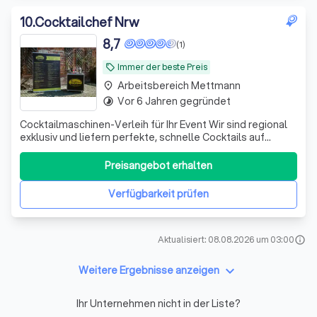
10
.
Cocktailchef Nrw
8,7
(1)
Immer der beste Preis
local_offer
Arbeitsbereich Mettmann
place
Vor 6 Jahren gegründet
timelapse
Cocktailmaschinen-Verleih für Ihr Event Wir sind regional
exklusiv und liefern perfekte, schnelle Cocktails auf
Knopfdruck. Schluss mit Wartezeiten und teuren
Barkeepern Qualität, Effizienz, Hingucker
Preisangebot erhalten
Verfügbarkeit prüfen
Aktualisiert: 08.08.2026 um 03:00
info
keyboard_arrow_down
Weitere Ergebnisse anzeigen
Ihr Unternehmen nicht in der Liste?