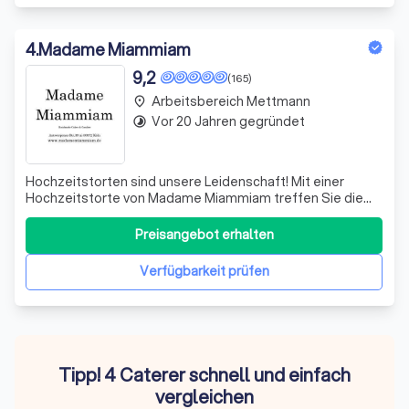
4
.
Madame Miammiam
9,2
(165)
Arbeitsbereich Mettmann
place
Vor 20 Jahren gegründet
timelapse
Hochzeitstorten sind unsere Leidenschaft! Mit einer
Hochzeitstorte von Madame Miammiam treffen Sie die
perfekte Wahl. Eine wunderschöne Hochzeitstorte von
Madame Miammiam ist ein Highlight auf Ihrem Fest und
Preisangebot erhalten
macht Ihren großen Tag einzigartig! Wir entführen Sie auf
eine süße Sinnesreise und verwöh
Verfügbarkeit prüfen
Tipp! 4 Caterer schnell und einfach
vergleichen