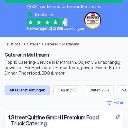
324 verifizierte Caterer in Mettmann
verified_user
Hervorragend
|
2733
Bewertungen
Trustlocal
Caterer
Caterer in Mettmann
arrow_forward_ios
arrow_forward_ios
Caterer in Mettmann
Top 10 Catering-Service in Mettmann. Objektiv & unabhängig
bewertet. Für Hochzeiten, Firmenfeste, private Feiern. Buffet,
Dinner, Fingerfood, BBQ & mehr.
Alle Dienstleistungen
Vegan
(
115
)
Buffet
(
236
)
Veg
filter_list
Filter
1
.
StreetQuizine GmbH I Premium Food
Truck Catering