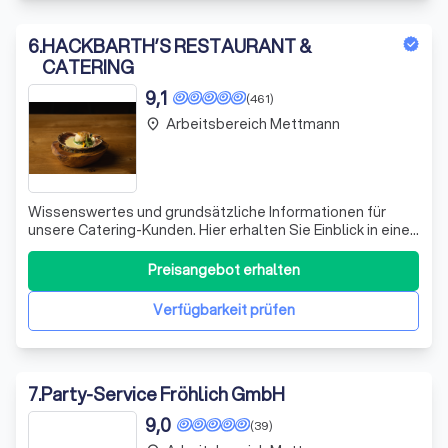
6
.
HACKBARTH’S RESTAURANT &
CATERING
9,1
(461)
Arbeitsbereich Mettmann
place
Wissenswertes und grundsätzliche Informationen für
unsere Catering-Kunden. Hier erhalten Sie Einblick in eine
kleine Auswahl unseres Catering-Programms, vom
Fingerfood über das kalt-warme Büffet, Flying-Menü,
Preisangebot erhalten
Gabelbissen-Menü, Gabelbissen-Büffet bis hin zum
Lunch- und Gala-Menü.
Verfügbarkeit prüfen
7
.
Party-Service Fröhlich GmbH
9,0
(39)