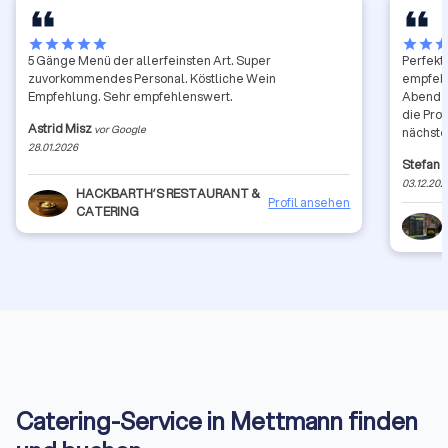
star
star
star
star
star
star
star
sta
5 Gänge Menü der allerfeinsten Art. Super
Perfekte
zuvorkommendes Personal. Köstliche Wein
empfehlenswert. Die Mas
Empfehlung. Sehr empfehlenswert.
Abends.
die Prof
Astrid Misz
vor Google
nächste 
28.01.2026
Stefan
03.12.202
HACKBARTH’S RESTAURANT &
Profil ansehen
CATERING
Catering-Service in Mettmann finden