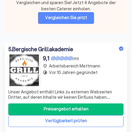
Vergleichen und sparen Sie! Jetzt 4 Angebote der
besten Caterer einholen.
Vergleichen Sie jetzt
5
.
Bergische Grillakademie
9,1
(83)
Arbeitsbereich Mettmann
place
Vor 10 Jahren gegründet
timelapse
Unser Angebot enthält Links zu externen Webseiten
Dritter, auf deren Inhalte wir keinen Einfluss haben.
Deshalb können wir für diese fremden Inhalte auch keine
Gewähr übernehmen. Für die Inhalte der verlinkten Seiten
Preisangebot erhalten
ist stets der jeweilige Anbieter oder Betreiber der Seiten
verantwortlich. Die
Verfügbarkeit prüfen