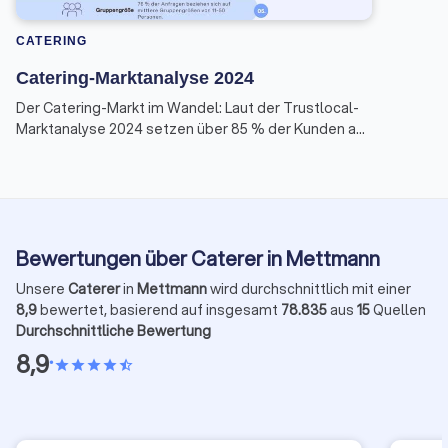
CATERING
Catering-Marktanalyse 2024
Der Catering-Markt im Wandel: Laut der Trustlocal-
Marktanalyse 2024 setzen über 85 % der Kunden auf
Lieferdienste statt Full-Service. Deutsche und
mediterrane Küche sind besonders gefragt, Buffets
bleiben Favorit. Für kleine und mittlere Unternehmen
wird eine clevere digitale Strategie immer wichtiger,
um Kunden zu erreichen und flexibel zu bleiben.
Bewertungen über Caterer in Mettmann
Unsere
Caterer
in
Mettmann
wird durchschnittlich mit einer
8,9
bewertet, basierend auf insgesamt
78.835
aus
15
Quellen
Durchschnittliche Bewertung
8,9
•
star
star
star
star
star_half