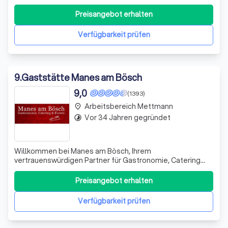
Individuelle Wünsche eingehen und Sie berücksichtigen.
Wir organisieren, planen Eure Hochzeit zum Festpreis.
Preisangebot erhalten
Verfügbarkeit prüfen
9
.
Gaststätte Manes am Bösch
9,0
(1393)
Arbeitsbereich Mettmann
place
Vor 34 Jahren gegründet
timelapse
Willkommen bei Manes am Bösch, Ihrem
vertrauenswürdigen Partner für Gastronomie, Catering
und Events in Dormagen Ückerath. Unsere Geschichte
reicht bis ins Jahr 1860 zurück, als Hermann Amel die
Preisangebot erhalten
damalige Gaststätte "Zur Waidmannsruh" erwarb. Der
Name "Manes am Bösch" entstand aus der Kombination
Verfügbarkeit prüfen
sei