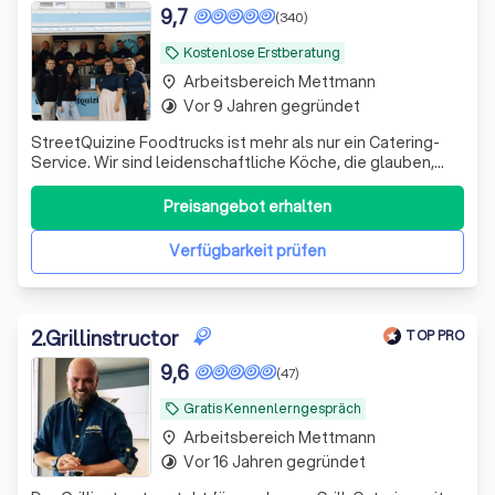
9,7
(340)
Kostenlose Erstberatung
local_offer
Arbeitsbereich Mettmann
place
Vor 9 Jahren gegründet
timelapse
StreetQuizine Foodtrucks ist mehr als nur ein Catering-
Service. Wir sind leidenschaftliche Köche, die glauben,
dass Essen ein Erlebnis sein sollte, das Menschen
zusammenbringt und unvergessliche Erinnerungen
Preisangebot erhalten
schafft. Mit über 2.500 erfolgreichen Veranstaltungen und
mehr als 250.000 zufriedenen Gäste
Verfügbarkeit prüfen
2
.
Grillinstructor
TOP PRO
9,6
(47)
Gratis Kennenlerngespräch
local_offer
Arbeitsbereich Mettmann
place
Vor 16 Jahren gegründet
timelapse