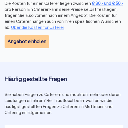
Workshops oder regelmäßige Mitarbeiterversorgung.
Die Kosten für einen Caterer liegen zwischen
€
30
,-
und
€
50
,-
pro Person. Ein Caterer kann seine Preise selbst festlegen,
fragen Sie also vorher nach einem Angebot. Die Kosten für
Foodtruck
einen Caterer hängen auch von Ihren spezifischen Wünschen
Foodtrucks bringen mobile Küche direkt auf Ihr Event. Von
ab.
Über die Kosten für Caterer
frischer Pizza aus dem Holzofen über Burger und Döner bis
hin zu Bowls oder Tacos wird vieles direkt vor Ort zubereitet.
Angebot einholen
Foodtrucks sorgen für eine lockere, interaktive Atmosphäre.
Optimal für größere private Feiern, Firmenfeste oder
Festivals.
Vegane und vegetarische Angebote
Häufig gestellte Fragen
Immer mehr Anbieter in Mettmann bieten ausschließlich
pflanzliche oder vegetarische Menüs an. Von Buddha Bowls,
Sie haben Fragen zu Caterern und möchten mehr über deren
Salaten oder Wraps über Burger und Pasta bis zu veganen
Leistungen erfahren? Bei Trustlocal beantworten wir die
Desserts. Diese Variante ist sehr gefragt bei nachhaltigen
häufigst gestellten Fragen zu Caterern in Mettmann und
Firmenevents, Yoga-Retreats oder modernen Hochzeiten.
Catering im allgemeinen.