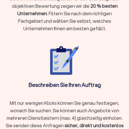
Sachkunde (§ 34a) treten souverän auf und handeln
objektiven Bewertung zeigen wir die
20 % besten
rechtssicher. Fragen Sie nach Einsatzprofilen:
Unternehmen
. Filtern Sie nach dem richtigen
Veranstaltungsschutz, Objektschutz, Personenschutz.
Fachgebiet und wählen Sie selbst, welches
Ein Wachdienst sollte genau dort Referenzen haben, wo
Unternehmen Ihnen am besten gefällt.
Sie ihn brauchen.
Standards und Prozesse:
Zertifizierungen wie DIN 77200
oder eine VdS-Anerkennung schaffen Transparenz über
Qualitätssicherung, Berichtswege und Kontrollen. Klären
Sie, wie Vorfälle dokumentiert werden und wer
Entscheidungen trifft.
Versicherung & Haftung:
Haftpflicht und
Betriebshaftpflicht mit nachvollziehbaren
Deckungssummen sind Pflicht. Lassen Sie sich die
Police zeigen und klären Sie Zuständigkeiten bei
Beschreiben Sie Ihren Auftrag
Schäden, etwa bei Events in stark frequentierten
Bereichen.
Erfahrungen vor Ort:
Referenzen, Fallbeispiele und
Mit nur wenigen Klicks können Sie genau festlegen,
Bewertungen aus Radevormwald helfen, die
wonach Sie suchen. Sie können auch Angebote von
Passgenauigkeit zu prüfen. Achten Sie auf konkrete
mehreren Dienstleistern (max. 4) gleichzeitig einholen.
Ergebnisse statt allgemeiner Versprechen.
Sie senden diese Anfragen
sicher, direkt und kostenlos
Wichtig:
Ohne gültige
§ 34a GewO
-Erlaubnis und BewachV-