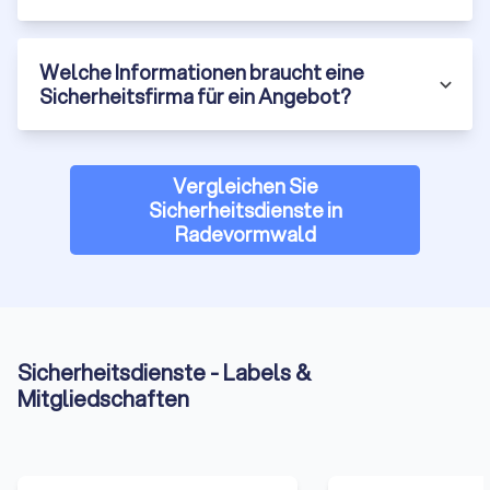
Mit Trustlocal den passenden Sicherheitsanbieter finden:
Trustlocal prüft eingetragene Sicherheitsfirmen, bündelt
Welche Informationen braucht eine
echte Kundenbewertungen und liefert Ihnen nach einer
Sicherheitsfirma für ein Angebot?
kostenlosen Anfrage bis zu vier unverbindliche Angebote
aus Radevormwald. So vergleichen Sie Leistungen,
Reaktionszeiten und Konditionen transparent und
beauftragen den passenden Wachdienst ohne Umwege.
Vergleichen Sie
Jetzt Angebote in Radevormwald vergleichen
Sicherheitsdienste in
(
Sicherheitsdienst-Anbieter
).
Radevormwald
Sicherheitsdienste - Labels &
Mitgliedschaften