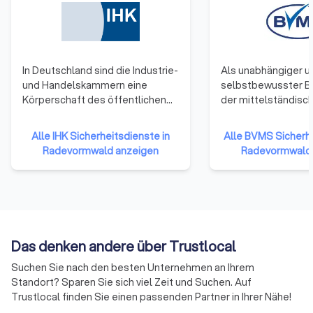
In Deutschland sind die Industrie-
Als unabhängiger u
und Handelskammern eine
selbstbewusster B
Körperschaft des öffentlichen
der mittelständisc
Rechts. Zu ihnen gehören
Sicherheitsunterne
Unternehmen einer Region. Alle
Deutschland verfolg
Alle IHK Sicherheitsdienste in
Alle BVMS Sicherhe
Gewerbetreibenden und
unserer Gründung i
Radevormwald anzeigen
Radevormwald 
Unternehmen mit Ausnahme
erfolgreich gesells
reiner Handwerksunternehmen,
und wirtschaftliche 
Landwirtschaften und
stellen uns den ste
Freiberufler (die nicht ins
wachsenden
Handelsregister eingetragen
Herausforderungen,
sind) gehören ihnen per Gesetz
und in Zukunft die A
Das denken andere über Trustlocal
an.
Sicherheitsdienstle
maßgeblich beeinfl
Suchen Sie nach den besten Unternehmen an Ihrem
sorgen für praxisor
Standort? Sparen Sie sich viel Zeit und Suchen. Auf
Lösungsansätze un
Trustlocal finden Sie einen passenden Partner in Ihrer Nähe!
kritischen und kons