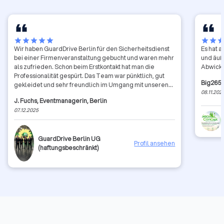
star
star
star
star
star
star
star
sta
Wir haben GuardDrive Berlin für den Sicherheitsdienst
Es hat a
bei einer Firmenveranstaltung gebucht und waren mehr
und äuß
als zufrieden. Schon beim Erstkontakt hat man die
Abwickl
Professionalität gespürt. Das Team war pünktlich, gut
Big265
gekleidet und sehr freundlich im Umgang mit unseren
08.11.202
Gästen. Gleichzeitig wurde jeder Bereich aufmerksam
J. Fuchs, Eventmanagerin, Berlin
überwacht, ohne aufdringlich zu wirken. Besonders
07.12.2025
gefallen hat uns die ruhige, souveräne Art der Kollegen,
selbst in einem Moment, in dem sich Gäste unsicher
verhalten haben, wurde schnell und deeskalierend
GuardDrive Berlin UG
eingegriffen. Wir werden künftig definitiv wieder mit
Profil ansehen
(haftungsbeschränkt)
GuardDrive Berlin zusammenarbeiten und können den
Service uneingeschränkt weiterempfehlen