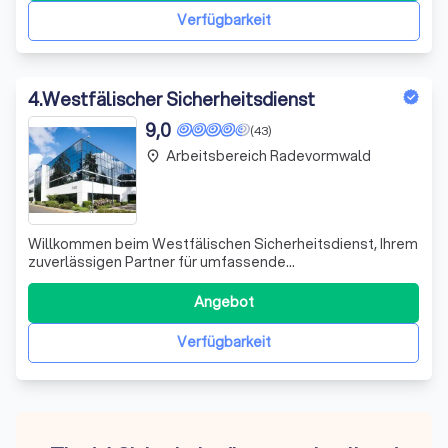
Verfügbarkeit
4
.
Westfälischer Sicherheitsdienst
9,0
(43)
Arbeitsbereich Radevormwald
place
Willkommen beim Westfälischen Sicherheitsdienst, Ihrem
zuverlässigen Partner für umfassende
Sicherheitslösungen in Wuppertal. Wir zeichnen uns durch
unsere Expertise in der Bewachung von Objekten,
Angebot
Veranstaltungen und Baustellen aus. Unsere
hochqualifizierten Sicherheitskräfte garantieren Ihnen ein
Verfügbarkeit
s