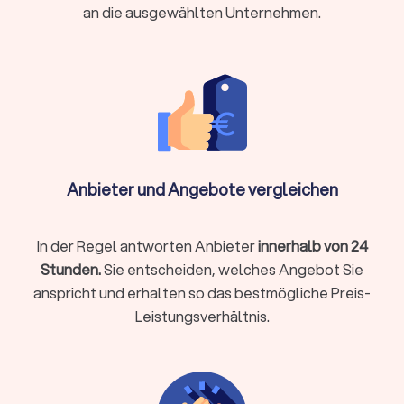
an die ausgewählten Unternehmen.
konforme Abläufe darf kein Einsatz erfolgen. Verlangen
Sie Nachweise und klare Verantwortlichkeiten, bevor Sie
einen Auftrag vergeben.
Leistungsspektrum und Einsatzfelder
Objektschutz:
Präsenz, Tourenkontrollen und
Schließdienste für Gebäude, Anlagen und Baustellen.
Anbieter und Angebote vergleichen
Ziel ist es, Zugänge zu sichern, Risiken sichtbar zu
machen und Schäden zu verhindern.
Veranstaltungsschutz (Eventsicherheit):
Einlass,
In der Regel antworten Anbieter
innerhalb von 24
Personenströme, Konfliktmanagement für Konzerte,
Messen oder Firmenfeiern. Wichtig sind klare
Stunden.
Sie entscheiden, welches Angebot Sie
Kommunikationswege mit Veranstalter, Technik und
anspricht und erhalten so das bestmögliche Preis-
ggf. Behörden.
Leistungsverhältnis.
Baustellenbewachung:
Zugangskontrollen,
Materialschutz und Nachtbewachung. Hier zählen
dokumentierte Rundgänge und nachvollziehbare
Übergaben zwischen Gewerken.
Brandwachen:
Vorbeugende Sicherung, etwa nach