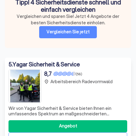
Tipp! 4 Sicherheitsdienste schnell und
einfach vergleichen
Vergleichen und sparen Sie! Jetzt 4 Angebote der
besten Sicherheitsdienste einholen.
Vergleichen Sie jetzt
5
.
Yagar Sicherheit & Service
8,7
(56)
Arbeitsbereich Radevormwald
place
Wir von Yagar Sicherheit & Service bieten Ihnen ein
umfassendes Spektrum an maßgeschneiderten
Sicherheitslösungen, die auf Ihre individuellen
Bedürfnisse abgestimmt sind. Unser erfahrenes Team
Angebot
gewährleistet durch regelmäßige Kontrollen und Präsenz,
dass Ihre Objekte, Baustellen und Veranstaltungen s