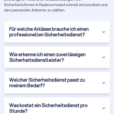
Personenschutz (Leibwächter):
50 € bis 150 € pro
Sicherheitsfirmen in Radevormwald schnell einzuordnen und
Stunde.
den passenden Anbieter zu wählen.
Methodik:
Preisspannen basieren auf Angeboten über
Trustlocal in Radevormwald. Für Details siehe unsere Seite
über die
Kosten für Sicherheitsdienste
.
Für welche Anlässe brauche ich einen
Zusatzfaktoren:
Mindestbuchung häufig vier bis acht Stunden,
professionellen Sicherheitsdienst?
Zuschläge für Wochenenden, Feiertage und Nachtdienst (10
% bis 25 %), sowie Anfahrtskosten innerhalb Radevormwald
und Umland. Preise können je nach Auslastung und
Wie erkenne ich einen zuverlässigen
Anforderungen variieren.
Sicherheitsdienstleister?
Lokale Hinweise für Radevormwald
Welcher Sicherheitsdienst passt zu
In der Innenstadt stehen Einlassmanagement und
meinem Bedarf?
Besucherlenkung im Vordergrund; in angrenzenden
Stadtteilen und im Umland dominieren Revierdienste,
Baustellenbewachung und Nachtwachen. Anbieter nennen
auf Anfrage übliche Reaktionsfenster und ihr abgedecktes
Was kostet ein Sicherheitsdienst pro
Gebiet innerhalb Radevormwald und Umgebung, damit
Stunde?
Einsätze kurzfristig planbar bleiben.