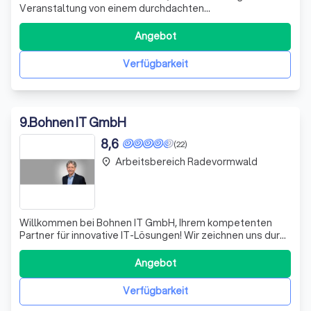
Veranstaltung von einem durchdachten
Sicherheitskonzept abhängt. Egal, ob es sich um eine
Firmenfeier, ein Konzert oder ein Großevent handelt – wir
Angebot
bieten maßgeschneiderte Sicherheitslösungen, die genau
auf Ihre Bedürfnisse abgestimmt sind. Unser
Verfügbarkeit
9
.
Bohnen IT GmbH
8,6
(22)
Arbeitsbereich Radevormwald
place
Willkommen bei Bohnen IT GmbH, Ihrem kompetenten
Partner für innovative IT-Lösungen! Wir zeichnen uns durch
unsere Expertise in der Entwicklung maßgeschneiderter
Software und der Implementierung modernster IT-
Angebot
Infrastrukturen aus. Unser engagiertes Team aus
erfahrenen Fachleuten arbeitet eng mit Ihne
Verfügbarkeit