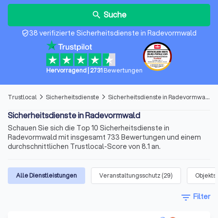
Suche
search
38 verifizierte Sicherheitsdienste in Radevormwald
verified_user
Hervorragend
|
2731
Bewertungen
Trustlocal
Sicherheitsdienste
Sicherheitsdienste in Radevormwald
arrow_forward_ios
arrow_forward_ios
Sicherheitsdienste in Radevormwald
Schauen Sie sich die Top 10 Sicherheitsdienste in
Radevormwald mit insgesamt 733 Bewertungen und einem
durchschnittlichen Trustlocal-Score von 8.1 an.
Alle Dienstleistungen
Veranstaltungsschutz
(
29
)
Objekts
filter_list
Filter