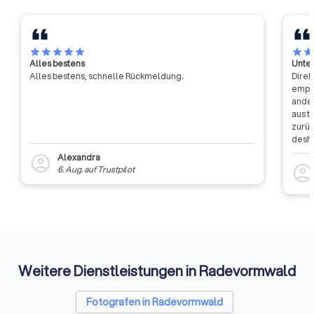
Dialog mit Entschei
Politik und Wirtscha
benennen wir klar u
Defizite und verbe
star
star
star
star
star
star
sta
Alles bestens
Unter
kontinuierlich das N
Alles bestens, schnelle Rückmeldung.
Direk
Bereich Aus- und W
empfa
in der Sicherheitsb
ander
aus t
zurüc
desha
dass 
Alexandra
account_circle
auszu
account_circl
6. Aug.
auf
Trustpilot
weite
Rückm
entsc
Etwas
Auffi
Weitere Dienstleistungen in Radevormwald
Fotografen in Radevormwald