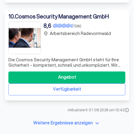
10
.
Cosmos Security Management GmbH
8,6
(26)
Arbeitsbereich Radevormwald
place
Die Cosmos Security Management GmbH steht für Ihre
Sicherheit – kompetent, schnell und unkompliziert. Wir
entwickeln individuelle Sicherheitskonzepte, die exakt auf
die Bedürfnisse von Unternehmen und Privatpersonen
Angebot
abgestimmt sind. Dabei verzichten wir auf überflüssigen
Schnickschnack und konzentri
Verfügbarkeit
Aktualisiert: 07.08.2026 um 10:42
info
keyboard_arrow_down
Weitere Ergebnisse anzeigen