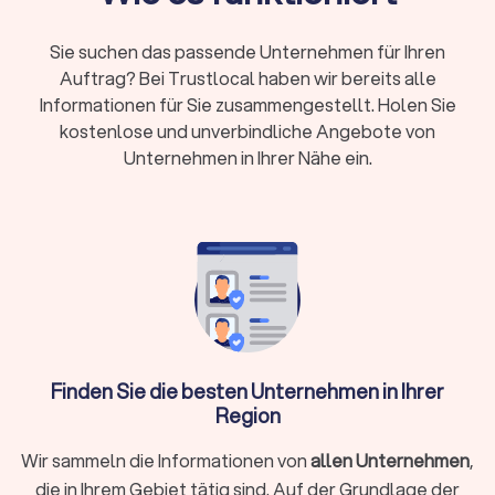
Teams aus Radevormwald kennen Brennpunkte, typische
Veranstaltungsorte und behördliche Abläufe. Das spart
Briefing-Zeit und reduziert Fehlplanungen. Gerade in der
Sie suchen das passende Unternehmen für Ihren
Innenstadt mit hoher Besucherfrequenz zahlt sich
Auftrag? Bei Trustlocal haben wir bereits alle
Ortskenntnis aus.
Informationen für Sie zusammengestellt. Holen Sie
Kurze Anfahrtswege bedeuten schnelle Verfügbarkeit bei
kostenlose und unverbindliche Angebote von
Ad-hoc-Einsätzen. Für Sie heißt das: weniger Leerzeiten,
Unternehmen in Ihrer Nähe ein.
verlässliche Schichtübergaben und planbare Kosten.
Mit festen Ansprechpartnern vor Ort lassen sich Begehungen,
Sicherheitskonzepte und Eskalationswege ohne
Reibungsverluste abstimmen.
Auswahlkriterien für Anbieter
Rechtliche Basis:
Seriöse Anbieter arbeiten BewachV-
konform und verfügen über die Erlaubnis nach § 34a
Finden Sie die besten Unternehmen in Ihrer
GewO. Bitten Sie um Einsicht in die Dokumente und
Region
fragen Sie, wie Schulungen nachgehalten werden.
Meiden Sie Anbieter, die Nachweise nur vage „in
Wir sammeln die Informationen von
allen Unternehmen
,
Aussicht stellen“.
die in Ihrem Gebiet tätig sind. Auf der Grundlage der
Qualifikation im Einsatz:
Praxiserfahrene Kräfte mit IHK-