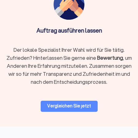
Heißarbeiten, und definierte Interventionsschritte.
Klären Sie, wie Alarmketten und Freimessungen
eingebunden werden.
Personenschutz:
Diskrete Begleitung gefährdeter
Auftrag ausführen lassen
Personen mit abgestimmten Routen und Lagechecks.
Erwartbar sind Risikoanalyse, Vorfeldklärung und
abgestimmte Bewegungsprofile.
Der lokale Spezialist Ihrer Wahl wird für Sie tätig.
Empfangs- und Pförtnerdienste:
Zutrittskontrolle,
Besucherlenkung und Ausweiserstellung.
Zufrieden? Hinterlassen Sie gerne eine
Bewertung
, um
Professionelles Auftreten am Frontdesk reduziert
Anderen Ihre Erfahrung mitzuteilen. Zusammen sorgen
Wartezeiten und Zwischenfälle.
wir so für mehr Transparenz und Zufriedenheit im und
Alarmaufschaltung:
Überwachung mit definierter
nach dem Entscheidungsprozess.
Interventionskette. Fragen Sie nach Reaktionsfenstern
und wie Falschalarme behandelt werden.
Vergleichen Sie jetzt
Ablauf der Zusammenarbeit
1. Bedarf klären:
Einsatzort, Zeiten, Mindeststunden,
besondere Risiken und gewünschte Leistungen präzisieren.
Je genauer das Briefing, desto treffsicherer das Angebot.
2. Angebote über Trustlocal einholen:
Mit einer Anfrage