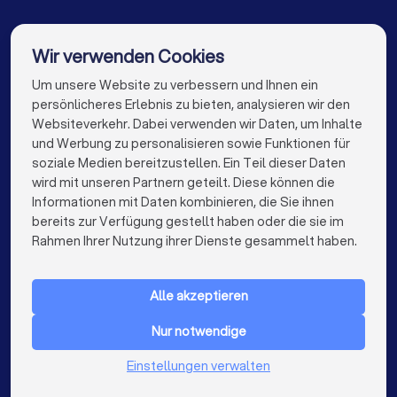
Trockenbauer in Erkelenz
Trockenbauer in Korschenbroich
Wir verwenden Cookies
Trockenbauer in Berlin
Trockenbauer in Hamburg
Um unsere Website zu verbessern und Ihnen ein
Die besten Trockenbauer für Sie
persönlicheres Erlebnis zu bieten, analysieren wir den
Trockenbauer in München
Trockenbauer in Köln
Websiteverkehr. Dabei verwenden wir Daten, um Inhalte
info@trustlocal.de
und Werbung zu personalisieren sowie Funktionen für
Trockenbauer in Frankfurt am Main
soziale Medien bereitzustellen. Ein Teil dieser Daten
wird mit unseren Partnern geteilt. Diese können die
Trockenbauer in Stuttgart
Informationen mit Daten kombinieren, die Sie ihnen
bereits zur Verfügung gestellt haben oder die sie im
Trockenbauer in Düsseldorf
keyboard_arrow_down
FÜR PRIVATPERSONEN
Rahmen Ihrer Nutzung ihrer Dienste gesammelt haben.
Trockenbauer in Dortmund
Trockenbauer in Essen
keyboard_arrow_down
FÜR FIRMEN
Trockenbauer in Bremen
Trockenbauer in Nürnberg
Alle akzeptieren
keyboard_arrow_down
ÜBER TRUSTLOCAL
Trockenbauer in Dresden
Nur notwendige
LAND
Niederlande
Einstellungen verwalten
Trockenbauer in Hannover
Trockenbauer in Leipzig
Belgien
Deutschland