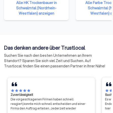
angehören. Sie repräsentieren
Alle HK Trockenbauer in
100 Jahren Interes
Alle Farbe Troc
damit das gesamte Handwerk in
Schwalmtal (Nordrhein-
für das Maler- und
Schwalmtal (N
der Bundesrepublik Deutschland.
Westfalen) anzeigen
Lackiererhandwerk 
Westfalen) a
Die Mitglieder haben sich darauf
Deutschland. Seine
verständigt, ihre Ressourcen zu
sind die örtlichen I
bündeln und neue Formen der
unterstützen die Inn
Zusammenarbeit zu erproben.
täglichen Arbeit u
Auf diese Weise soll die Arbeit
fit für die Zukunft. 
der Handwerkskammern
die Interessen uns
Das denken andere über Trustlocal
effizienter und effektiver
gegenüber Politik, 
Suchen Sie nach den besten Unternehmen an Ihrem
werden.
Industrie, Handel,
Standort? Sparen Sie sich viel Zeit und Suchen. Auf
Handwerkskammer
Trustlocal finden Sie einen passenden Partner in Ihrer Nähe!
Gewerkschaften un
Interessengruppen 
zukunftsorientiert,
und Überzeugungsk
star
star
star
star
star
star
sta
Zuverlässigkeit
Suche
Die vorgeschlagenen Firmen haben schnell
Es wa
reagiert,konnte mich schnell entscheiden und einer
Ende 
Firma den Auftrag erteilen. Jederzeit wieder
hier 