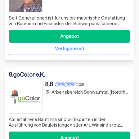
Seit Generationen ist für uns die malerische Gestaltung
von Räumen und Fassaden der Schwerpunkt unserer
Arbeiten. Hier fühlen wir uns der Tradition und dem
handwerklichen Können verpflichtet. Als
Angebot
mittelständischer Maler- und Lackiererfachbetrieb leisten
unsere qualifizierten Mitarbeiter und Auszubil
Verfügbarkeit
8
.
goColor e.K.
8,8
(28)
Arbeitsbereich Schwalmtal (Nordrhein-Westfalen)
place
Als erfahrene Baufirma sind wir Experten in der
Ausführung von Bauleistungen aller Art. Wir sind stolz
darauf, dass wir uns durch unsere Fachkenntnisse und
unser Engagement für Qualität auszeichnen. Unser Team
Angebot