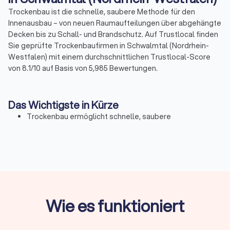
Trockenbau ist die schnelle, saubere Methode für den
Innenausbau – von neuen Raumaufteilungen über abgehängte
Decken bis zu Schall- und Brandschutz. Auf Trustlocal finden
Sie geprüfte Trockenbaufirmen in Schwalmtal (Nordrhein-
Westfalen) mit einem durchschnittlichen Trustlocal-Score
von 8.1/10 auf Basis von 5,985 Bewertungen.
Das Wichtigste in Kürze
Trockenbau ermöglicht schnelle, saubere
Innenausbauten ohne Trocknungszeiten und eignet sich
für Raumteilungen, Decken und funktionale
Verkleidungen.
Fachbetriebe arbeiten mit geprüften Systemaufbauten
für Schall-, Wärme- und Brandschutz und sichern eine
präzise, gewährleistungskonforme Ausführung.
Die Kosten liegen meist bei 40–80 € pro m², komplexere
Wie es funktioniert
Systeme mit Akustik oder Brandschutz bei bis zu 120 €
pro m².
Über Trustlocal finden Sie verifizierte Trockenbauer in