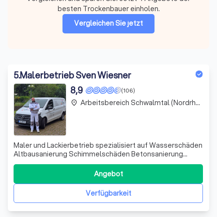
besten Trockenbauer einholen.
Vergleichen Sie jetzt
5
.
Malerbetrieb Sven Wiesner
8,9
(106)
Arbeitsbereich Schwalmtal (Nordrhein-Westfalen)
place
Maler und Lackierbetrieb spezialisiert auf Wasserschäden
Altbausanierung Schimmelschäden Betonsanierung
Tapezierarbeiten Fassaden Instandsetzung
Angebot
Verfügbarkeit