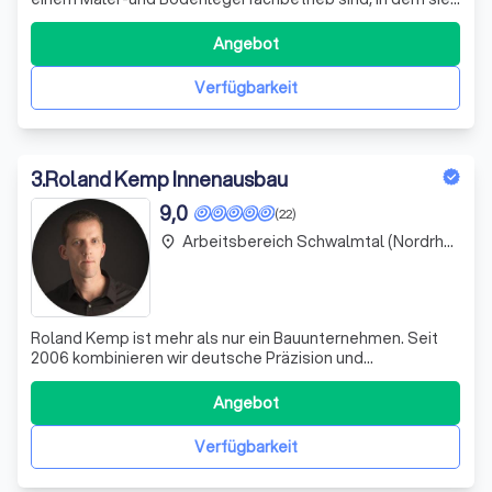
hochqualifiziert und freundlich beraten werden, dann sind
Sie bei uns genau richtig! Unser Team aus professionellen
Angebot
und erfahrenen Mitarbeitern bietet Ihnen stets
zuverlässige Ausführungen sämtlic
Verfügbarkeit
3
.
Roland Kemp Innenausbau
9,0
(22)
Arbeitsbereich Schwalmtal (Nordrhein-Westfalen)
place
Roland Kemp ist mehr als nur ein Bauunternehmen. Seit
2006 kombinieren wir deutsche Präzision und
Pünktlichkeit mit niederländischem Kostenbewusstsein
und Organisationstalent, um unseren Kunden ein
Angebot
unvergleichliches Bau- und Renovierungserlebnis zu
bieten. Unser Team von Fachleuten begleitet Sie von
Verfügbarkeit