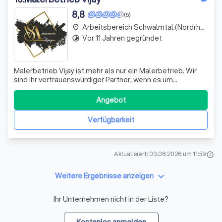
8,8
(5)
Arbeitsbereich Schwalmtal (Nordrhein-Westfalen)
place
Vor 11 Jahren gegründet
timelapse
Malerbetrieb Vijay ist mehr als nur ein Malerbetrieb. Wir
sind Ihr vertrauenswürdiger Partner, wenn es um
professionelle Malerarbeiten geht. Mit unserer
langjährigen Erfahrung und unserem handwerklichen
Angebot
Können erfüllen wir Ihre Erwartungen und Ansprüche in
höchstem Maße. Ihre Wünsche und Vorstellung
Verfügbarkeit
Aktualisiert: 03.08.2026 um 11:59
info
keyboard_arrow_down
Weitere Ergebnisse anzeigen
Ihr Unternehmen nicht in der Liste?
Kostenlos anmelden