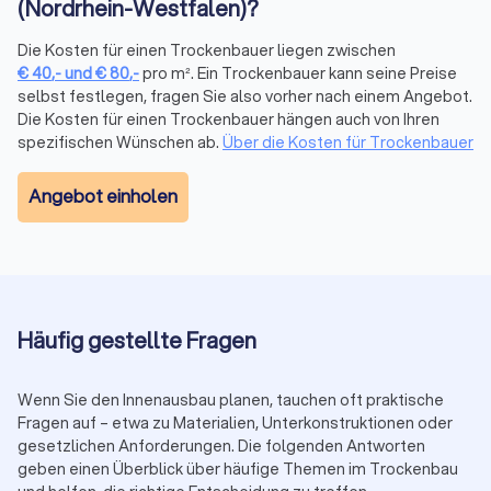
(Nordrhein-Westfalen)?
Oft günstiger
Häufig teurer
Die Kosten für einen Trockenbauer liegen zwischen
€
40
,-
und
€
80
,-
pro m². Ein Trockenbauer kann seine Preise
selbst festlegen, fragen Sie also vorher nach einem Angebot.
Die Kosten für einen Trockenbauer hängen auch von Ihren
Warum Trustlocal für Trockenbauer in
spezifischen Wünschen ab.
Über die Kosten für Trockenbauer
Schwalmtal (Nordrhein-Westfalen)?
Objektive Auswahl:
Durchschnittlicher
Trustlocal-Score
Angebot einholen
8.1/10
aus
5,985 Bewertungen
.
Transparenz:
Verifizierte Profile, Leistungsdetails,
Fotos und
gebündelte
Kundenmeinungen.
Sicherheit:
Gewerblich registrierte Anbieter mit
systemkonformer Ausführung.
Vergleichen Sie
drei bis vier Angebote
von Trockenbauern in
Häufig gestellte Fragen
Schwalmtal (Nordrhein-Westfalen) und erhalten Sie
realistische Preise sowie eine saubere, fachgerechte
Ausführung.
Wenn Sie den Innenausbau planen, tauchen oft praktische
Fragen auf – etwa zu Materialien, Unterkonstruktionen oder
gesetzlichen Anforderungen. Die folgenden Antworten
geben einen Überblick über häufige Themen im Trockenbau