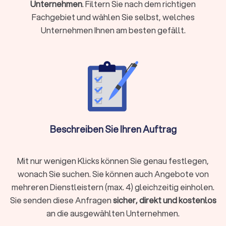
Unternehmen
. Filtern Sie nach dem richtigen
Leistungen eines Trockenbauers in
Fachgebiet und wählen Sie selbst, welches
Schwalmtal (Nordrhein-Westfalen)
Unternehmen Ihnen am besten gefällt.
Ein Trockenbauunternehmen in Schwalmtal (Nordrhein-
Westfalen) unterstützt Sie von Planung bis Fertigstellung.
Typische Leistungen eines Trockenbauers sind unter
anderem:
Planung des Raumkonzepts und Aufmaß:
Frühzeitige
Abstimmung von Maßen, Leitungswegen und
Wandstärken.
Unterkonstruktionen, Beplankung:
Stabile Basis für
Wände und Decken.
Beschreiben Sie Ihren Auftrag
Nicht tragende Trennwände, Vorwandinstallationen:
Flexible Raumaufteilungen und saubere
Technikverkleidungen.
Mit nur wenigen Klicks können Sie genau festlegen,
Abgehängte Decken:
Platz für Elektrik, Dämmung und
wonach Sie suchen. Sie können auch Angebote von
Beleuchtung.
Schallschutz, Wärmedämmung, Brandschutz:
mehreren Dienstleistern (max. 4) gleichzeitig einholen.
Systemgerechte Ausführung nach Zulassung.
Sie senden diese Anfragen
sicher, direkt und kostenlos
Trockenestriche, Dachschrägenausbau:
Schnelle,
an die ausgewählten Unternehmen.
saubere Lösungen ohne Trocknungszeiten.
Spachtelarbeiten:
Grundlage für Maler- oder