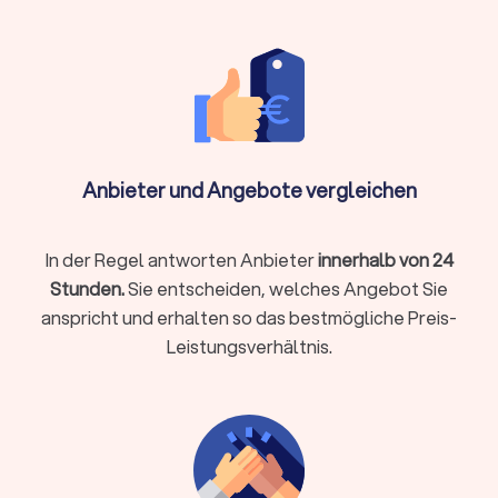
Tapezierarbeiten
.
Kosten für Trockenbau in Schwalmtal
(Nordrhein-Westfalen)
Trockenbauarbeiten werden meist
pro Quadratmeter
abgerechnet. Standardleistungen liegen häufig zwischen
40
Anbieter und Angebote vergleichen
€ und 80 € pro m²
, inklusive Material und Montage.
Aufwendige Konstruktionen mit
Schallschutz, Brandschutz (z.
B. F90)
oder Technik können
bis zu 120 € pro m² oder mehr
In der Regel antworten Anbieter
innerhalb von 24
kosten.
Stunden.
Sie entscheiden, welches Angebot Sie
anspricht und erhalten so das bestmögliche Preis-
Leistungsverhältnis.
Einflussfaktoren
Anzahl der Beplankungslagen
Raumhöhe und Zugänglichkeit
Installationen und Einbauten
Schall- und Brandschutzklasse
Spachtelqualität (
Q1–Q4
)
Materialwahl (z. B.
GKB
,
GKFi
)