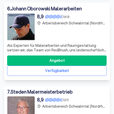
6
.
Johann Oborowski Malerarbeiten
8,9
(63)
Arbeitsbereich Schwalmtal (Nordrhein-Westfalen)
place
Als Experten für Malerarbeiten und Raumgestaltung
setzen wir, das Team von RedBrush, uns leidenschaftlich
für die Verwandlung Ihrer Räume ein. Mit unserer
umfassenden Erfahrung und unserem Fachwissen
Angebot
garantieren wir Ihnen ein makelloses Finish, das Ihre
Erwartungen übertrifft. Unser Prozess beginnt
Verfügbarkeit
7
.
Steden Malermeisterbetrieb
8,9
(27)
Arbeitsbereich Schwalmtal (Nordrhein-Westfalen)
place