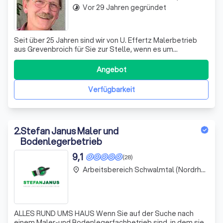
Vor 29 Jahren gegründet
timelapse
Seit über 25 Jahren sind wir von U. Effertz Malerbetrieb
aus Grevenbroich für Sie zur Stelle, wenn es um
Malerarbeiten, Tapezieren, Lackieren, Bodenverlegung,
Trockenbau, Schimmelbeseitigung sowie
Angebot
Wasserschaden-, Brand- und Altbausanierung geht. Zu
unseren zahlreichen, zufriedenen Kunden zählen Pri
Verfügbarkeit
2
.
Stefan Janus Maler und
Bodenlegerbetrieb
9,1
(28)
Arbeitsbereich Schwalmtal (Nordrhein-Westfalen)
place
ALLES RUND UMS HAUS Wenn Sie auf der Suche nach
einem Maler-und Bodenlegerfachbetrieb sind, in dem sie