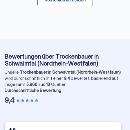
Bewertungen über Trockenbauer in
Schwalmtal (Nordrhein-Westfalen)
Unsere
Trockenbauer
in
Schwalmtal (Nordrhein-Westfalen)
wird durchschnittlich mit einer
9,4
bewertet, basierend auf
insgesamt
5.988
aus
13
Quellen
Durchschnittliche Bewertung
9,4
•
star
star
star
star
star_half