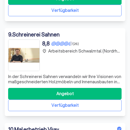
besteht aus qualifizierten Fachleuten, die sich darauf
spezialisiert haben, Projekte termi
Verfügbarkeit
9
.
Schreinerei Sahnen
8,8
(26)
Arbeitsbereich Schwalmtal (Nordrhein-Westfalen)
place
In der Schreinerei Sahnen verwandeln wir Ihre Visionen von
maßgeschneiderten Holzmöbeln und Innenausbauten in
Realität. Mit jahrzehntelanger Erfahrung und einem tiefen
Verständnis für das Handwerk, bieten wir Ihnen nicht nur
Angebot
Produkte, sondern ein echtes Lebensgefühl. Ob für
private Räume oder gewerb
Verfügbarkeit
10
.
Malerbetrieb Vijay