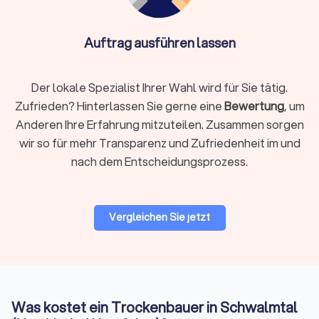
Hinweis:
Zusatzarbeiten werden teils nach
Stundensatz
abgerechnet (meist
60–75 € pro Stunde
).
Auftrag ausführen lassen
Der lokale Spezialist Ihrer Wahl wird für Sie tätig.
Trockenbau vs. Massivbau – Kurzvergleich
Zufrieden? Hinterlassen Sie gerne eine
Bewertung
, um
Anderen Ihre Erfahrung mitzuteilen. Zusammen sorgen
Trockenbau
Massivbau
wir so für mehr Transparenz und Zufriedenheit im und
nach dem Entscheidungsprozess.
Längere
Sehr schnelle Bauzeit
Bauzeit
Weniger
Vergleichen Sie jetzt
Flexibel und leicht änderbar
flexibel
Nicht tragend
Tragfähig
Gute Schall- &
Sehr robust
Was kostet ein Trockenbauer in Schwalmtal
Brandschutzwerte