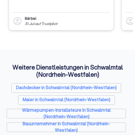
Bärbel
account_circle
account_circl
31. Juli
auf
Trustpilot
Weitere Dienstleistungen in Schwalmtal
(Nordrhein-Westfalen)
Dachdecker in Schwalmtal (Nordrhein-Westfalen)
Maler in Schwalmtal (Nordrhein-Westfalen)
Wärmepumpen-Installateure in Schwalmtal
(Nordrhein-Westfalen)
Bauunternehmer in Schwalmtal (Nordrhein-
Westfalen)