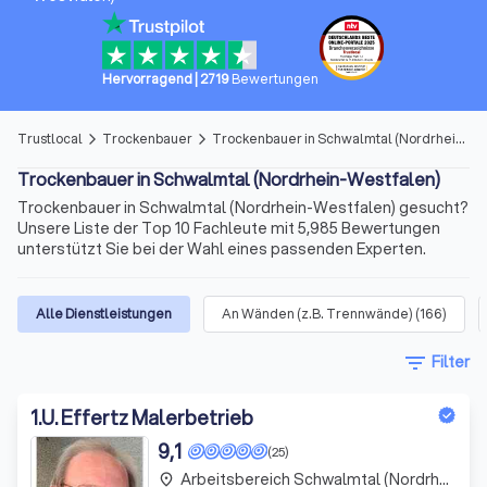
Hervorragend
|
2719
Bewertungen
Trustlocal
Trockenbauer
Trockenbauer in Schwalmtal (Nordrhein-Westfalen)
arrow_forward_ios
arrow_forward_ios
Trockenbauer in Schwalmtal (Nordrhein-Westfalen)
Trockenbauer in Schwalmtal (Nordrhein-Westfalen) gesucht?
Unsere Liste der Top 10 Fachleute mit 5,985 Bewertungen
unterstützt Sie bei der Wahl eines passenden Experten.
Alle Dienstleistungen
An Wänden (z.B. Trennwände)
(
166
)
filter_list
Filter
1
.
U. Effertz Malerbetrieb
9,1
(25)
Arbeitsbereich Schwalmtal (Nordrhein-Westfalen)
place