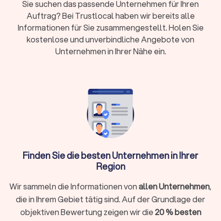
Sie suchen das passende Unternehmen für Ihren
Schwalmtal (Nordrhein-Westfalen) mit einem Score von
Auftrag? Bei Trustlocal haben wir bereits alle
8.1/10 aus 5,985 Bewertungen und können bis zu vier
Angebote vergleichen.
Informationen für Sie zusammengestellt. Holen Sie
kostenlose und unverbindliche Angebote von
Unternehmen in Ihrer Nähe ein.
Was ist Trockenbau?
Einfach erklärt ist Trockenbau der Innenausbau mit trockenen,
vorgefertigten Bauteilen (Gipskartonplatten, Profilen,
Dämmstoffen) – ohne nasse Baustoffe und lange
Trocknungszeiten. So entstehen
nicht tragende
Wände,
Decken und Verkleidungen schnell, sauber und flexibel.
Ein erfahrener Trockenbauer sorgt dafür, dass alle
Arbeitsschritte präzise aufeinander abgestimmt sind – von
der Unterkonstruktion über die richtige Plattenwahl bis zur
Finden Sie die besten Unternehmen in Ihrer
fachgerechten Spachtelung. Professionelle Betriebe
Region
arbeiten nach
Systemvorgaben der Hersteller
, erfüllen
Schall-, Wärme- und Brandschutzanforderungen
und
Wir sammeln die Informationen von
allen Unternehmen
,
dokumentieren ihre Leistungen für Gewährleistung und
die in Ihrem Gebiet tätig sind. Auf der Grundlage der
Versicherung.
objektiven Bewertung zeigen wir die
20 % besten