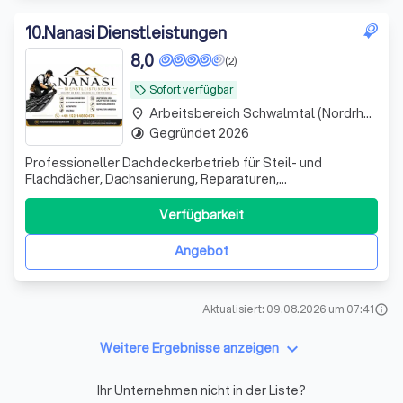
10
.
Nanasi Dienstleistungen
8,0
(2)
Sofort verfügbar
local_offer
Arbeitsbereich Schwalmtal (Nordrhein-Westfalen)
place
Gegründet 2026
timelapse
Professioneller Dachdeckerbetrieb für Steil- und
Flachdächer, Dachsanierung, Reparaturen,
Abdichtung,Dachfenster, Fassaden, Dachrinnen,
Dämmung Spenglerarbeiten und Notdienst zuverlässig &
Verfügbarkeit
fachgerecht
Angebot
Aktualisiert: 09.08.2026 um 07:41
info
keyboard_arrow_down
Weitere Ergebnisse anzeigen
Ihr Unternehmen nicht in der Liste?