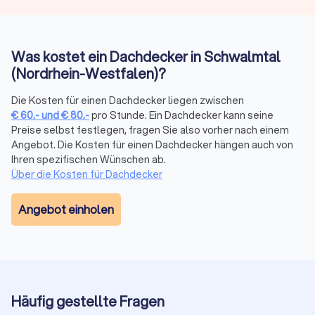
Was ist wichtig beim Dachdecker-Auftrag?
Was kostet ein Dachdecker in Schwalmtal
(Nordrhein-Westfalen)?
Auftragsarten für Dachdecker
Die Kosten für einen Dachdecker liegen zwischen
Die
Dachdeckerarbeiten
sind vielfältig: Von der kleinen
€
60
,-
und
€
80
,-
pro Stunde. Ein Dachdecker kann seine
Reparatur bis zur Komplettsanierung bieten Dachdecker-
Preise selbst festlegen, fragen Sie also vorher nach einem
Firmen in Schwalmtal (Nordrhein-Westfalen) alle Leistungen
Angebot. Die Kosten für einen Dachdecker hängen auch von
an. Dachdeckerbetriebe können sowohl bei Altbauten als
Ihren spezifischen Wünschen ab.
auch bei Neubauten tätig werden – regional in Ihrer direkten
Über die Kosten für Dachdecker
Umgebung oder
überregional für größere Projekte
.
Angebot einholen
Materialien für Bedachung und Dachreparatur
Je nach Dachtyp, zum Beispiel Flachdach, Schrägdach oder
spezielle Formen, kommen verschiedene Materialien zum
Einsatz.
Flachdach-Firmen
arbeiten oft mit Bitumendächern
oder modernen Kunststoffen wie EPDM und PVC, während
Häufig gestellte Fragen
traditionelle Dachdecker Ziegel, Betonziegel oder