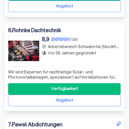
Technik. Unser vielseitiges Angebo
Angebot
6
.
Rohnke Dachtechnik
8,9
(25)
Arbeitsbereich Schwalmtal (Nordrhein-Westfalen)
place
Vor 56 Jahren gegründet
timelapse
Wir sind Experten für nachhaltige Solar- und
Photovoltaikanlagen, spezialisiert auf Installationen für
den privaten und gewerblichen Sektor. Unser
Engagement für umweltfreundliche Lösungen ermöglicht
Verfügbarkeit
es uns, grüne Energie zu nutzen, die Ihre Energiekosten
senkt und die Umwelt schont. Wir setzen auf
Angebot
7
.
Pawel Abdichtungen