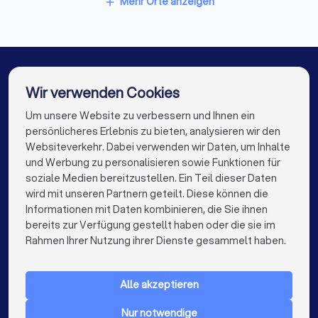
Mehr Orte anzeigen
add
Paartherapeuten in Schwalmtal (Nordrhein-
Westfalen)
Dachdecker in Hamburg
Dachdecker in München
Dachdecker in Köln
Dachdecker in Frankfurt am Main
Wir verwenden Cookies
Dachdecker in Stuttgart
Dachdecker in Düsseldorf
Um unsere Website zu verbessern und Ihnen ein
Die besten Dachdecker für Sie
persönlicheres Erlebnis zu bieten, analysieren wir den
Dachdecker in Dortmund
Dachdecker in Essen
Websiteverkehr. Dabei verwenden wir Daten, um Inhalte
info@trustlocal.de
und Werbung zu personalisieren sowie Funktionen für
Dachdecker in Bremen
Dachdecker in Nürnberg
soziale Medien bereitzustellen. Ein Teil dieser Daten
wird mit unseren Partnern geteilt. Diese können die
Dachdecker in Dresden
Dachdecker in Hannover
Informationen mit Daten kombinieren, die Sie ihnen
bereits zur Verfügung gestellt haben oder die sie im
Dachdecker in Leipzig
Dachdecker in Duisburg
keyboard_arrow_down
FÜR PRIVATPERSONEN
Rahmen Ihrer Nutzung ihrer Dienste gesammelt haben.
Dachdecker in Bochum
Dachdecker in Wuppertal
keyboard_arrow_down
FÜR FIRMEN
Dachdecker in Bielefeld
Dachdecker in Bonn
Alle akzeptieren
keyboard_arrow_down
ÜBER TRUSTLOCAL
Dachdecker in Münster
Dachdecker in der Nähe
Nur notwendige
LAND