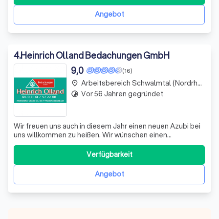
angeschlossen ist, wurde 1908 von Hermann Hufer
gegründet und hat sich seitdem stetig weiterentwick
Angebot
4
.
Heinrich Olland Bedachungen GmbH
9,0
(16)
Arbeitsbereich Schwalmtal (Nordrhein-Westfalen)
place
Vor 56 Jahren gegründet
timelapse
Wir freuen uns auch in diesem Jahr einen neuen Azubi bei
uns willkommen zu heißen. Wir wünschen einen
angenehmen Start in das Berufsleben und viel Erfolg bei
der Ausbildung in unserem Unternehmen. mehr Laub,
Verfügbarkeit
Dreck und Unrat sammeln sich gerne in der Dachrinne und
verstopfen den Abfluss und/o
Angebot