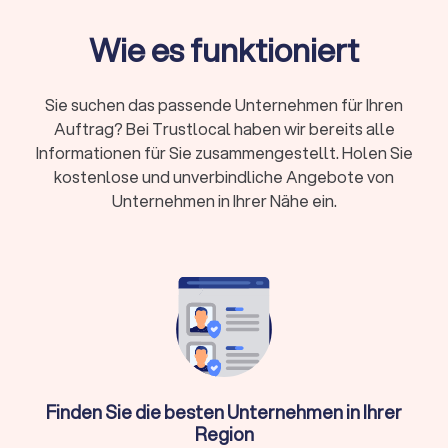
Wie es funktioniert
Was macht ein Dachdecker in Schwalmtal
(Nordrhein-Westfalen)?
Sie suchen das passende Unternehmen für Ihren
Ein Dachdecker übernimmt weit mehr, als nur Ziegel
Auftrag? Bei Trustlocal haben wir bereits alle
auszutauschen. Typische
Dachdecker-Aufgaben
sind:
Informationen für Sie zusammengestellt. Holen Sie
kostenlose und unverbindliche Angebote von
Kernleistungen eines Dachdeckers
Unternehmen in Ihrer Nähe ein.
Dacheindeckung und Neueindeckung:
Von traditionellen
Ziegeldächern bis zu modernen Flachdächern
Dachreparatur:
Schnelle Hilfe bei Sturmschäden und
defekten Stellen
Dachsanierung:
Energetische Modernisierung und
Kompletterneuerung
Dachdämmung:
Wärme- und Schallschutz nach
aktuellen Standards
Dachrinnen-Arbeiten:
Installation und Wartung von
Entwässerungssystemen
Finden Sie die besten Unternehmen in Ihrer
Schornsteinsanierung:
Abdichtung und Reparatur
Region