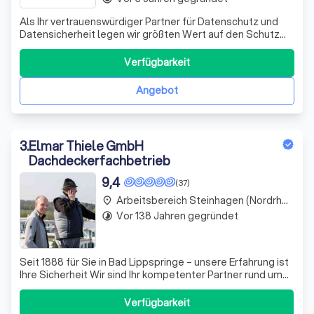
Als Ihr vertrauenswürdiger Partner für Datenschutz und
Datensicherheit legen wir größten Wert auf den Schutz
Ihrer persönlichen Informationen. Wir sind stolz darauf,
dass wir uns durch unsere Expertise in der
Verfügbarkeit
Datenverarbeitung und -analyse auszeichnen. Unser Ziel
ist es, Ihnen relevante Inhalte und
Angebot
3
.
Elmar Thiele GmbH
Dachdeckerfachbetrieb
9,4
(37)
Arbeitsbereich Steinhagen (Nordrhein-Westfalen)
place
Vor 138 Jahren gegründet
timelapse
Seit 1888 für Sie in Bad Lippspringe – unsere Erfahrung ist
Ihre Sicherheit Wir sind Ihr kompetenter Partner rund ums
Dach und schützen Ihr Haus vor Wind und Wetter.
Dachdeckungen, Flachdachabdichtungen und
Verfügbarkeit
Fassadenbekleidungen sind unsere Kernkompetenz. Der