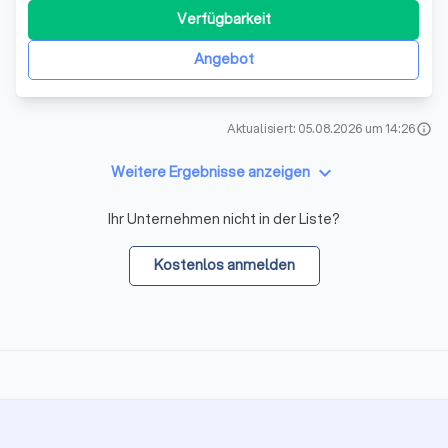
Steinhagen und der gesamten Region Ostwestfalen
Verfügbarkeit
einen Namen gemacht. Als langjähriger Meisterbetrieb
legen wir großen Wert auf die Zufr
Angebot
Aktualisiert: 05.08.2026 um 14:26
info
keyboard_arrow_down
Weitere Ergebnisse anzeigen
Ihr Unternehmen nicht in der Liste?
Kostenlos anmelden