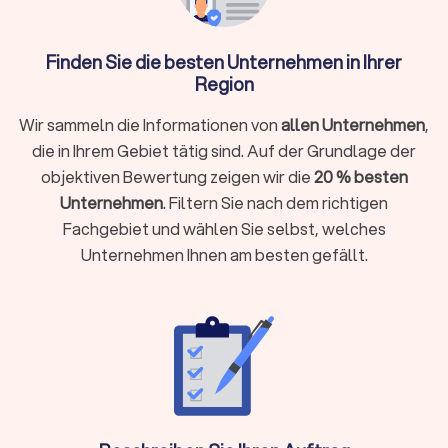
aktuellen Standards
Dachrinnen-Arbeiten:
Installation und Wartung von
Entwässerungssystemen
Finden Sie die besten Unternehmen in Ihrer
Schornsteinsanierung:
Abdichtung und Reparatur
Region
Dachfenster-Installation:
Lichtlösungen für
Dachgeschosse
Wir sammeln die Informationen von
allen Unternehmen
,
die in Ihrem Gebiet tätig sind. Auf der Grundlage der
objektiven Bewertung zeigen wir die
20 % besten
Spezialisierte Dachdecker-Services
Unternehmen
. Filtern Sie nach dem richtigen
Spezialisierte Betriebe bieten zusätzliche Services:
Fachgebiet und wählen Sie selbst, welches
Dachklempner übernehmen Metallarbeiten, Flachdach-
Unternehmen Ihnen am besten gefällt.
Firmen kümmern sich um Abdichtungen mit Bitumen oder
Kunststoffen wie EPDM, während Reetdachdecker für
historische Gebäude unersetzlich sind.
Was kostet ein Dachdecker in Steinhagen
(Nordrhein-Westfalen)?
Die
Dachdecker-Kosten
variieren je nach Projektumfang und
Region.
Günstige Dachdecker
bieten
Stundensätze ab 40 €
,