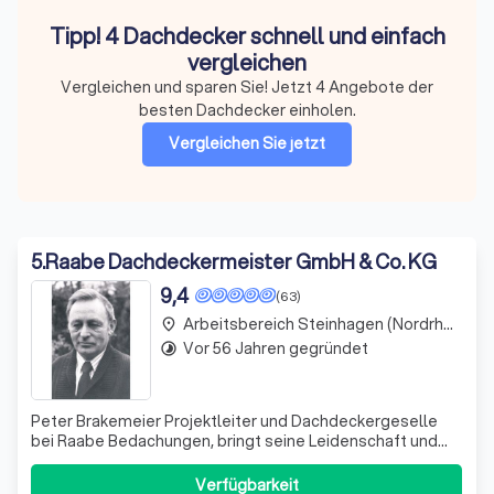
Tipp! 4 Dachdecker schnell und einfach
vergleichen
Vergleichen und sparen Sie! Jetzt 4 Angebote der
besten Dachdecker einholen.
Vergleichen Sie jetzt
5
.
Raabe Dachdeckermeister GmbH & Co. KG
9,4
(63)
Arbeitsbereich Steinhagen (Nordrhein-Westfalen)
place
Vor 56 Jahren gegründet
timelapse
Peter Brakemeier Projektleiter und Dachdeckergeselle
bei Raabe Bedachungen, bringt seine Leidenschaft und
Expertise in jedes Projekt ein. Mit jahrelanger Erfahrung
und einem starken Team, das sich durch seine Fähigkeit
Verfügbarkeit