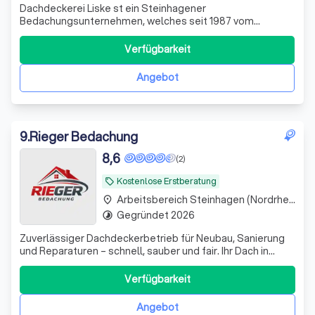
Dachdeckerei Liske st ein Steinhagener
Bedachungsunternehmen, welches seit 1987 vom
Dachdeckermeister Holger Liske als
Gesellschafter/Geschäftsführer geführt wird. Die Ära
Verfügbarkeit
Liske begann allerdings schon im Jahre 1963 mit seinem
Vater, Dachdeckermeister Heinz Liske, der im Jahre 2003
Angebot
verstarb. Seine
9
.
Rieger Bedachung
8,6
(2)
Kostenlose Erstberatung
local_offer
Arbeitsbereich Steinhagen (Nordrhein-Westfalen)
place
Gegründet 2026
timelapse
Zuverlässiger Dachdeckerbetrieb für Neubau, Sanierung
und Reparaturen – schnell, sauber und fair. Ihr Dach in
besten Händen!
Verfügbarkeit
Angebot