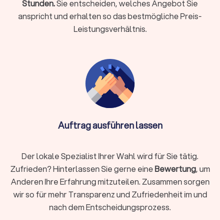
Stunden.
Sie entscheiden, welches Angebot Sie
bieten nahezu alle Dachdecker an. Spezialisierte
anspricht und erhalten so das bestmögliche Preis-
Dachdeckerfirmen bieten jedoch bei besonderen
Ansprüchen eine höhere Fachkompetenz – von
Leistungsverhältnis.
besonderen Dachformen bis zum Umgang mit
innovativen Materialien.
Erfahrung:
Gerade bei komplexen Dachkonstruktionen
und modernen Dachisolierungen spielt die Erfahrung
eine tragende Rolle. Dachdeckerbetriebe mit mehreren
Mitarbeitern oder Auszubildenden sind oft ein Beleg für
hohe Fachkompetenz und langjährige Erfahrung.
Bewertungen:
Unsere Bewertungen bei Trustlocal
zeigen Ihnen transparent die Meinung anderer Kunden
Auftrag ausführen lassen
des jeweiligen Dachdeckers in Ihrer Region. Die
Kundenbewertungen stammen von echten
Auftraggebern und beruhen auf abgeschlossenen
Der lokale Spezialist Ihrer Wahl wird für Sie tätig.
Projekten.
Zufrieden? Hinterlassen Sie gerne eine
Bewertung
, um
Anderen Ihre Erfahrung mitzuteilen. Zusammen sorgen
wir so für mehr Transparenz und Zufriedenheit im und
Dachdecker-Services nach Bedarf filtern
nach dem Entscheidungsprozess.
Zudem bieten wir Ihnen die Möglichkeit, Dachdecker gezielt
nach verschiedenen Spezialisierungen wie Reparatur,