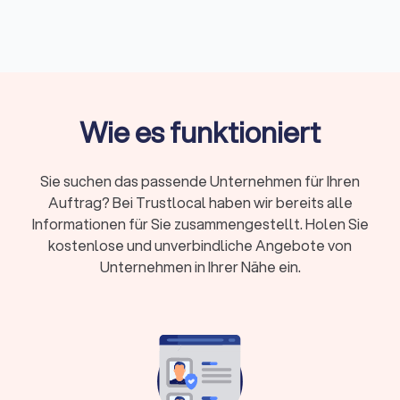
Materialien sind nötig und variable Anforderungen müssen
entsprechenden Voraussetzungen erfüllen. Spezialisierte
Dachdeckerfirmen
bieten eine hohe Fachkompetenz bei
besonderen Ansprüchen.
Wie es funktioniert
Was macht ein Dachdecker in Steinhagen
(Nordrhein-Westfalen)?
Sie suchen das passende Unternehmen für Ihren
Ein Dachdecker übernimmt weit mehr, als nur Ziegel
Auftrag? Bei Trustlocal haben wir bereits alle
auszutauschen. Typische
Dachdecker-Aufgaben
sind:
Informationen für Sie zusammengestellt. Holen Sie
kostenlose und unverbindliche Angebote von
Kernleistungen eines Dachdeckers
Unternehmen in Ihrer Nähe ein.
Dacheindeckung und Neueindeckung:
Von traditionellen
Ziegeldächern bis zu modernen Flachdächern
Dachreparatur:
Schnelle Hilfe bei Sturmschäden und
defekten Stellen
Dachsanierung:
Energetische Modernisierung und
Kompletterneuerung
Dachdämmung:
Wärme- und Schallschutz nach