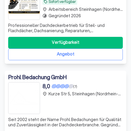
Sofort verfügbar
local_offer
Arbeitsbereich Steinhagen (Nordrhein-Westfalen)
place
Gegründet 2026
timelapse
Professioneller Dachdeckerbetrieb für Steil- und
Flachdächer, Dachsanierung, Reparaturen,
Abdichtung,Dachfenster, Fassaden, Dachrinnen,
Dämmung Spenglerarbeiten und Notdienst zuverlässig &
Verfügbarkeit
fachgerecht
Angebot
Prohl Bedachung GmbH
8,0
(7)
Kurze Str 5, Steinhagen (Nordrhein-Westfalen)
place
Seit 2002 steht der Name Prohl Bedachungen für Qualität
und Zuverlässigkeit in der Dachdeckerbranche. Gegründet
von Dachdeckermeister Stefan Prohl, haben wir uns in