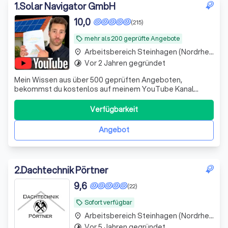
(Nordrhein-Westfalen).
1
.
Solar Navigator GmbH
10,0
(215)
mehr als 200 geprüfte Angebote
local_offer
Arbeitsbereich Steinhagen (Nordrhein-Westfalen)
place
Vor 2 Jahren gegründet
timelapse
Mein Wissen aus über 500 geprüften Angeboten,
bekommst du kostenlos auf meinem YouTube Kanal
"Photovoltaik mit Philipp"
Verfügbarkeit
Angebot
2
.
Dachtechnik Pörtner
9,6
(22)
Sofort verfügbar
local_offer
Arbeitsbereich Steinhagen (Nordrhein-Westfalen)
place
Vor 5 Jahren gegründet
timelapse