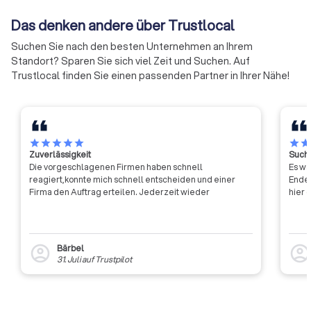
der Wirtschaft übernehmen die
Jahres-Umsatz von
IHKs in NRW Verantwortung für
Milliarden Euro erwi
Das denken andere über Trustlocal
die Unternehmen im Land,
Der ZVDH erstellt 
Suchen Sie nach den besten Unternehmen an Ihrem
bringen Lösungen auf den Weg
Richtlinien und Arb
Standort? Sparen Sie sich viel Zeit und Suchen. Auf
und wägen Einzel- und
für das gesamte
Trustlocal finden Sie einen passenden Partner in Ihrer Nähe!
Standortinteressen
Tätigkeitsgebiet un
gegeneinander ab.
zahlreichen Gremie
nationaler wie euro
Ebene – mit. Unmit
Mitglieder des ZVDH
star
star
star
star
star
star
sta
Landesinnungsverb
Zuverlässigkeit
Suche
Landesinnungen de
Die vorgeschlagenen Firmen haben schnell
Es wa
Dachdeckerhandwer
reagiert,konnte mich schnell entscheiden und einer
Ende 
Firma den Auftrag erteilen. Jederzeit wieder
Deutschland.
hier 
Bärbel
account_circle
account_circl
31. Juli
auf
Trustpilot