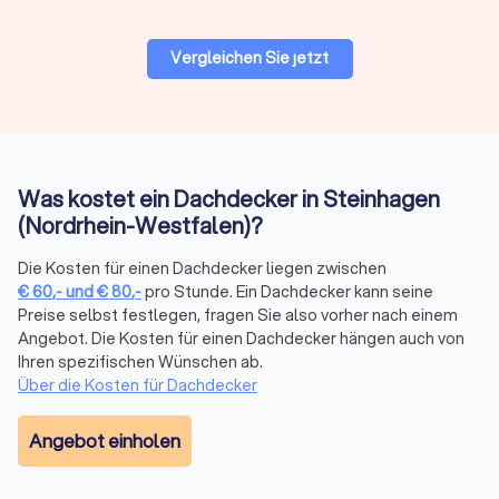
Modernisierung oder Reinigung zu suchen.
Haben Sie große Pläne für Ihr Dach? Schauen Sie ebenfalls
Vergleichen Sie jetzt
nach
Bauunternehmen
, Solarteuren und Architekten auf
Trustlocal.
Was ist wichtig beim Dachdecker-Auftrag?
Was kostet ein Dachdecker in Steinhagen
(Nordrhein-Westfalen)?
Auftragsarten für Dachdecker
Die Kosten für einen Dachdecker liegen zwischen
Die
Dachdeckerarbeiten
sind vielfältig: Von der kleinen
€
60
,-
und
€
80
,-
pro Stunde. Ein Dachdecker kann seine
Reparatur bis zur Komplettsanierung bieten Dachdecker-
Preise selbst festlegen, fragen Sie also vorher nach einem
Firmen in Steinhagen (Nordrhein-Westfalen) alle Leistungen
Angebot. Die Kosten für einen Dachdecker hängen auch von
an. Dachdeckerbetriebe können sowohl bei Altbauten als
Ihren spezifischen Wünschen ab.
auch bei Neubauten tätig werden – regional in Ihrer direkten
Über die Kosten für Dachdecker
Umgebung oder
überregional für größere Projekte
.
Angebot einholen
Materialien für Bedachung und Dachreparatur