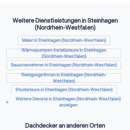
Weitere Dienstleistungen in Steinhagen
(Nordrhein-Westfalen)
Maler in Steinhagen (Nordrhein-Westfalen)
Wärmepumpen-Installateure in Steinhagen
(Nordrhein-Westfalen)
Bauunternehmer in Steinhagen (Nordrhein-Westfalen)
Reinigungsfirmen in Steinhagen (Nordrhein-
Westfalen)
Stuckateure in Steinhagen (Nordrhein-Westfalen)
Weitere Dienste in Steinhagen (Nordrhein-Westfalen)
Spezialisten für Dämmung in Steinhagen (Nordrhein-
add
anzeigen
Westfalen)
Umzugsunternehmen in Steinhagen (Nordrhein-
Westfalen)
Dachdecker an anderen Orten
Kammerjäger in Steinhagen (Nordrhein-Westfalen)