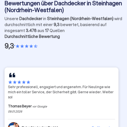
Bewertungen über Dachdecker in Steinhagen
(Nordrhein-Westfalen)
Unsere
Dachdecker
in
Steinhagen (Nordrhein-Westfalen)
wird
durchschnittlich mit einer
9,3
bewertet, basierend auf
insgesamt
3.478
aus
17
Quellen
Durchschnittliche Bewertung
9,3
•
star
star
star
star
star_half
star
star
star
star
star
Sehr professionell, engagiert und angenehm. Für Neulinge wie
mich ein toller Service, der Sicherheit gibt. Gerne wieder. Weiter
so!
Thomas Beyer
vor Google
09.01.2026