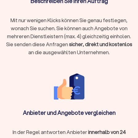
Beschreiben Sie Ihren Auftrag
während spezialisierte Dachdeckerfirmen bis zu 80 € pro
Stunde berechnen können.
Mit nur wenigen Klicks können Sie genau festlegen,
wonach Sie suchen. Sie können auch Angebote von
Kostenfaktoren bei Dachdeckerarbeiten
mehreren Dienstleistern (max. 4) gleichzeitig einholen.
Art der Arbeiten
:
Dachreinigung
ist günstiger als Ihr Dach
Sie senden diese Anfragen
sicher, direkt und kostenlos
neu zu decken
an die ausgewählten Unternehmen.
Materialwahl:
Von Standardziegeln bis zu Premium-
Materialien
Zugänglichkeit:
Schwer erreichbare Dächer erhöhen den
Aufwand
Projektgröße:
Einzelreparaturen vs.
Komplettmodernisierung
Zusatzleistungen:
Dachbeschichtung oder Solaranlage-
Integration
Anbieter und Angebote vergleichen
Den passenden Dachdecker finden
Um den richtigen Dachdecker für Ihr Projekt zu finden, sollten
In der Regel antworten Anbieter
innerhalb von 24
Sie folgende Aspekte berücksichtigen:
Spezialisierung:
Grundlegende Arbeiten im Dachbereich