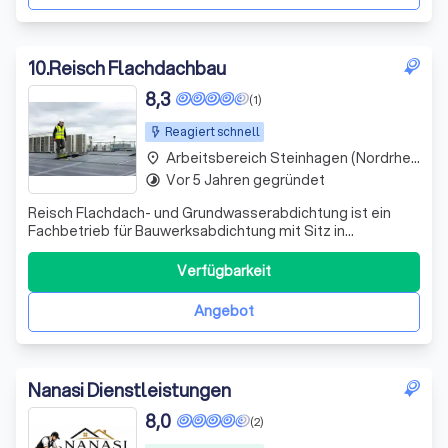
10
.
Reisch Flachdachbau
8,3
(1)
Reagiert schnell
Arbeitsbereich Steinhagen (Nordrhein-Westfalen)
place
Vor 5 Jahren gegründet
timelapse
Reisch Flachdach- und Grundwasserabdichtung ist ein
Fachbetrieb für Bauwerksabdichtung mit Sitz in
Bremerhaven (Wurster Str. 101). Mit über 10 Jahren
Erfahrung bietet das Unternehmen zuverlässige
Verfügbarkeit
Abdichtungslösungen – regional in Bremerhaven und
deutschlandweit. reischflachdach Das Leistungsspektr
Angebot
Nanasi Dienstleistungen
8,0
(2)