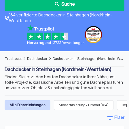
Suche
search
184 verifizierte Dachdecker in Steinhagen (Nordrhein-
verified_user
Westfalen)
Hervorragend
|
2722
Bewertungen
Trustlocal
Dachdecker
Dachdecker in Steinhagen (Nordrhein-Westfalen)
arrow_forward_ios
arrow_forward_ios
Dachdecker in Steinhagen (Nordrhein-Westfalen)
Finden Sie jetzt den besten Dachdecker in Ihrer Nähe, um
tolle Projekte, klassische Arbeiten und gute Dachreparaturen
umzusetzen. Objektiv & unabhängig bieten wir Ihnen bei
Trustlocal eine umfassende Auflistung versierter
Handwerker für die Dachsanierung, die Dachisolierung oder
das neue Dach bei Alt- und Neubauten. Ergänzt um echte
Alle Dienstleistungen
Modernisierung / Umbau
(
134
)
Rep
Bewertungen und vielfältige Vorabinformationen ist der
richtige Dachdecker nur wenige Mouseklicks von Ihnen
filter_list
Filter
entfernt. Wählen Sie zwischen den Top 10 der besten
Dachdecker und den besten Dachdecker in Steinhagen