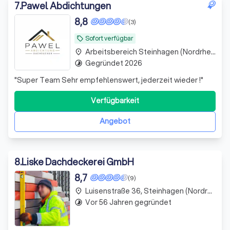
7
.
Pawel Abdichtungen
8,8
(3)
Sofort verfügbar
local_offer
Arbeitsbereich Steinhagen (Nordrhein-Westfalen)
place
Gegründet 2026
timelapse
"
Super Team Sehr empfehlenswert, jederzeit wieder !
"
Verfügbarkeit
Angebot
8
.
Liske Dachdeckerei GmbH
8,7
(9)
Luisenstraße 36, Steinhagen (Nordrhein-Westfalen)
place
Vor 56 Jahren gegründet
timelapse