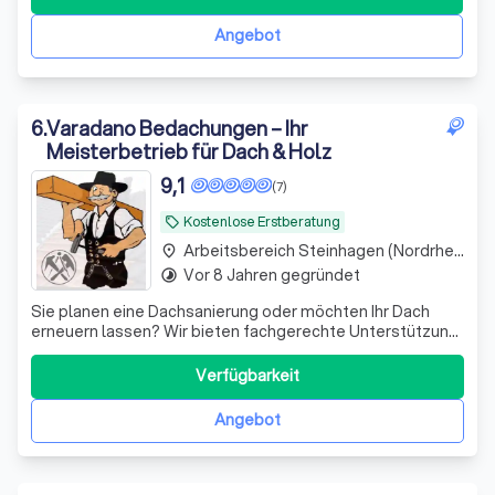
auszeichnet, Aufträge effizient zu verteilen und Lösungen
für komplexe Aufgaben z
Angebot
6
.
Varadano Bedachungen – Ihr
Meisterbetrieb für Dach & Holz
9,1
(7)
Kostenlose Erstberatung
local_offer
Arbeitsbereich Steinhagen (Nordrhein-Westfalen)
place
Vor 8 Jahren gegründet
timelapse
Sie planen eine Dachsanierung oder möchten Ihr Dach
erneuern lassen? Wir bieten fachgerechte Unterstützung
bei der Sanierung von Steildächern und übernehmen
Arbeiten rund um die Neueindeckung und Instandsetzung.
Verfügbarkeit
Unsere Leistungen: • Sanierung älterer Dächer •
Neueindeckung mit Ziegeln oder anderen
Angebot