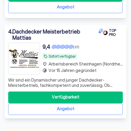
Unterschied liegt im Detail. Gemeinsa
Angebot
4
.
Dachdecker Meisterbetrieb
TOP
PRO
Mattias
9,4
(37)
Sofort verfügbar
local_offer
Arbeitsbereich Steinhagen (Nordrhein-Westfalen)
place
Vor 15 Jahren gegründet
timelapse
Wir sind ein Dynamischer und junger Dachdecker-
Meisterbetrieb, fachkompetent und zuverlässig. Ob
Neubau oder Sanierung, unsere Kundschaft profitiert von
unserem umfangreichen Fachwissen. Wir bieten jede
Verfügbarkeit
Dienstleistung einer Dachdeckerei an. Wir finden die
passende Lösung für nahezu jeden Kundenwuns
Angebot