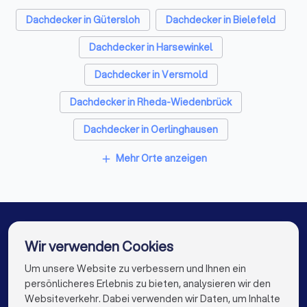
Sicherheitstechniker in Steinhagen (Nordrhein-
Dachdecker in Gütersloh
Dachdecker in Bielefeld
Westfalen)
Dachdecker in Harsewinkel
Trockenbauer in Steinhagen (Nordrhein-Westfalen)
Dachdecker in Versmold
Sanitärinstallateure in Steinhagen (Nordrhein-
Westfalen)
Dachdecker in Rheda-Wiedenbrück
Fliesenleger in Steinhagen (Nordrhein-Westfalen)
Dachdecker in Oerlinghausen
Fensterbauer in Steinhagen (Nordrhein-Westfalen)
Dachdecker in Leopoldshöhe
Mehr Orte anzeigen
add
Bodenleger in Steinhagen (Nordrhein-Westfalen)
Dachdecker in Rietberg
Dachdecker in Melle
Dachdecker in Sassenberg
Dachdecker in Berlin
Dachdecker in Hamburg
Dachdecker in München
Wir verwenden Cookies
Dachdecker in Köln
Um unsere Website zu verbessern und Ihnen ein
Die besten Dachdecker für Sie
persönlicheres Erlebnis zu bieten, analysieren wir den
Dachdecker in Frankfurt am Main
Websiteverkehr. Dabei verwenden wir Daten, um Inhalte
info@trustlocal.de