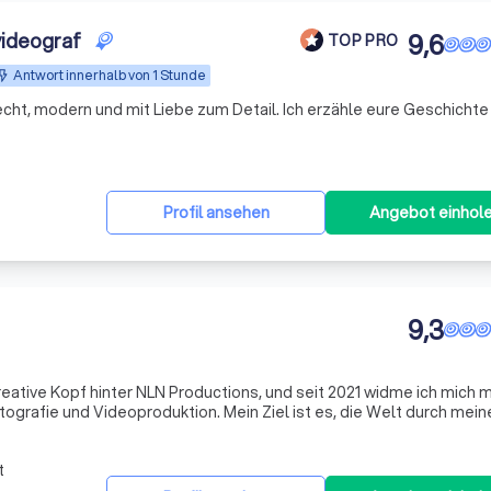
videograf
9,6
TOP PRO
Antwort innerhalb von 1 Stunde
cht, modern und mit Liebe zum Detail. Ich erzähle eure Geschichte 
Profil ansehen
Angebot einhol
9,3
kreative Kopf hinter NLN Productions, und seit 2021 widme ich mich m
ografie und Videoproduktion. Mein Ziel ist es, die Welt durch mein
zu erzählen, die berühren. Mit umfangreicher Erfahrung aus freien
t