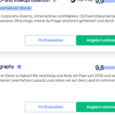
o- und Videoproduktion
9,9
nnerhalb von 1 Stunde
r Corporate-Events, Unternehmen und Marken. Ob Eventdokumenta
Business-Shootings, meine Aufträge sind breit gefächert und durc
Herangehensweise habe ich viele zufriedene Kunden gewinnen könn
Profil ansehen
Angebot einhol
ography
9,8
auben, dass die Ehe ein ganz besonderer Ausdruck der Liebe und Verbundenh
Profil ansehen
Angebot einhol