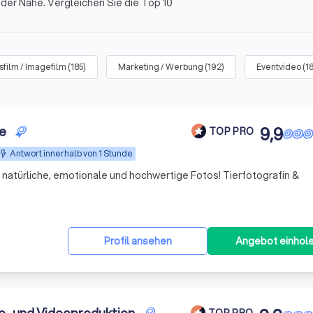
n der Nähe. Vergleichen Sie die Top 10
film / Imagefilm
(
185
)
Marketing / Werbung
(
192
)
Eventvideo
(
1
ie
9,9
TOP PRO
Antwort innerhalb von 1 Stunde
r natürliche, emotionale und hochwertige Fotos! Tierfotografin &
Profil ansehen
Angebot einhol
TOP PRO