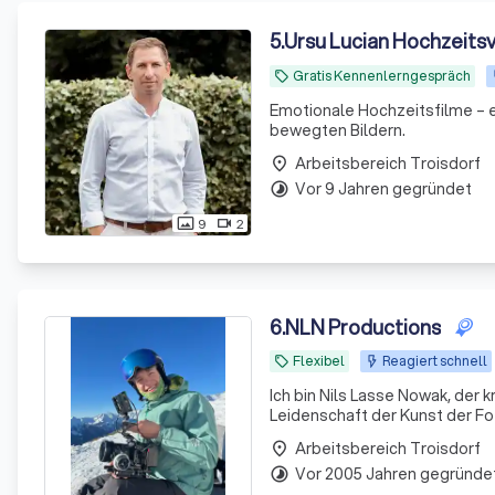
5
.
Ursu Lucian Hochzeits
Gratis Kennenlerngespräch
local_offer
Emotionale Hochzeitsfilme – e
bewegten Bildern.
Arbeitsbereich Troisdorf
place
Vor 9 Jahren gegründet
timelapse
9
2
photo_size_select_actual
videocam
6
.
NLN Productions
Flexibel
Reagiert schnell
local_offer
Ich bin Nils Lasse Nowak, der 
Leidenschaft der Kunst der Fot
festzuhalten und Geschichten 
Arbeitsbereich Troisdorf
place
Vor 2005 Jahren gegründe
timelapse