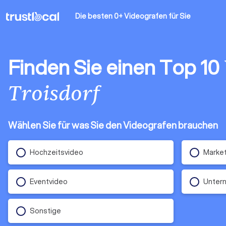
Die besten 0+ Videografen
für Sie
Finden Sie einen Top 10
Troisdorf
Wählen Sie für was Sie den Videografen brauchen
Hochzeitsvideo
Market
Eventvideo
Untern
Sonstige