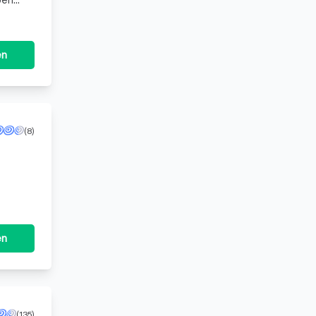
ben
en
(8)
en
(135)