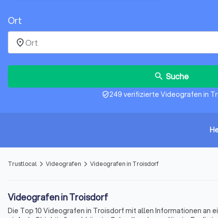
Ort
place
Suche
search
249 verifizierte Videografen in T
verified_user
He
Trustlocal
Videografen
Videografen in Troisdorf
arrow_forward_ios
arrow_forward_ios
Videografen in Troisdorf
Die Top 10 Videografen in Troisdorf mit allen Informationen an e