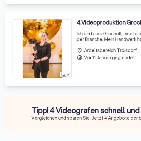
4
.
Videoproduktion Groc
Ich bin Laura Grocholl, eine l
der Branche. Mein Handwerk hab
selbstständige Videografin. Ic
Arbeitsbereich Troisdorf
place
Vor 11 Jahren gegründet
timelapse
5
photo_size_select_actual
Tipp! 4 Videografen schnell und
Vergleichen und sparen Sie! Jetzt 4 Angebote der 