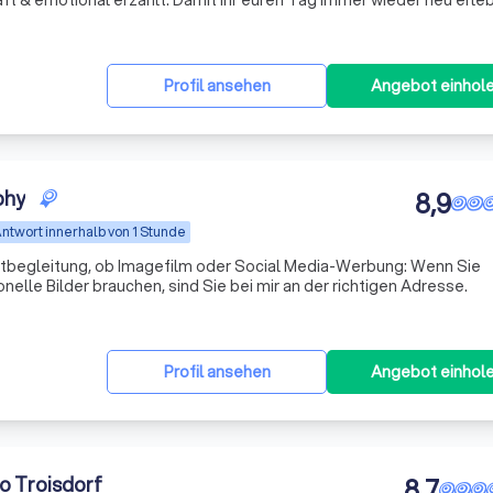
ft & emotional erzählt. Damit ihr euren Tag immer wieder neu erle
Profil ansehen
Angebot einhol
phy
8,9
ntwort innerhalb von 1 Stunde
ntbegleitung, ob Imagefilm oder Social Media-Werbung: Wenn Sie
elle Bilder brauchen, sind Sie bei mir an der richtigen Adresse.
Profil ansehen
Angebot einhol
io Troisdorf
8,7