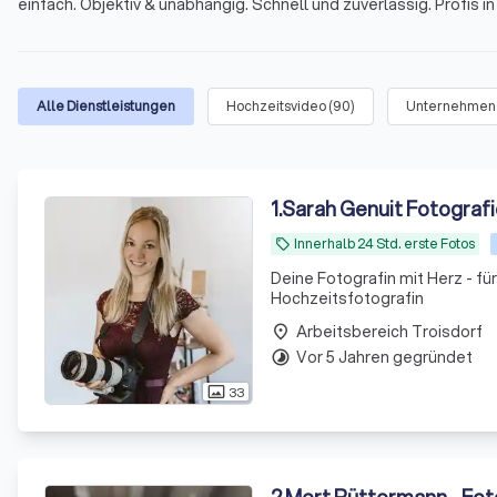
einfach. Objektiv & unabhängig. Schnell und zuverlässig. Profis i
Alle Dienstleistungen
Hochzeitsvideo
(
90
)
Unternehmens
1
.
Sarah Genuit Fotograf
Innerhalb 24 Std. erste Fotos
local_offer
Deine Fotografin mit Herz - fü
Hochzeitsfotografin
Arbeitsbereich Troisdorf
place
Vor 5 Jahren gegründet
timelapse
33
photo_size_select_actual