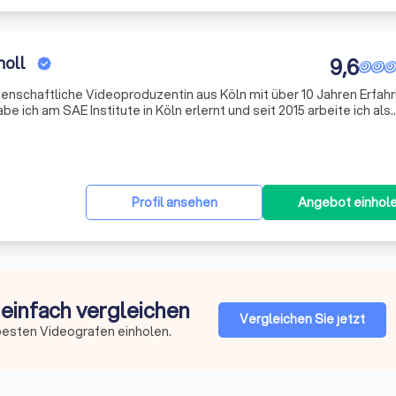
holl
9,6
eidenschaftliche Videoproduzentin aus Köln mit über 10 Jahren Erfahr
e ich am SAE Institute in Köln erlernt und seit 2015 arbeite ich als
h produziere Videos, die nicht nur informieren, sondern auch Emoti
Profil ansehen
Angebot einhol
 einfach vergleichen
Vergleichen Sie jetzt
besten Videografen einholen.