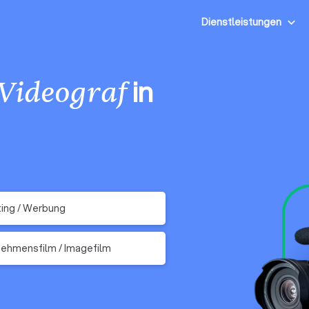
Dienstleistungen
in
Videograf
ing / Werbung
ehmensfilm / Imagefilm