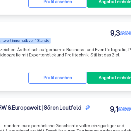
Profil ansehen
Angebot einhol
9,3
ntwort innerhalb von 1 Stunde
ichen. Ästhetisch aufgeräumte Business- und Eventfotografie, 
deografie mit Expertenblick und Profitechnik. Stil ist das Ziel.
Profil ansehen
Angebot einhol
W & Europaweit | Sören Leutfeld
9,1
- sondern eure persönliche Geschichte voller einzigartiger und