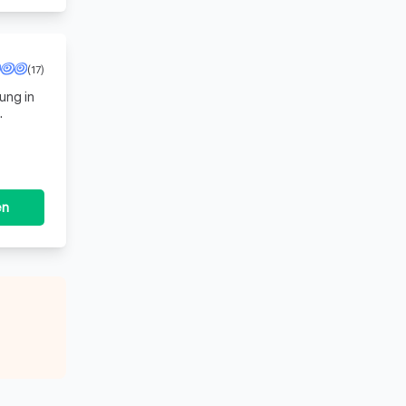
(17)
ung in
en