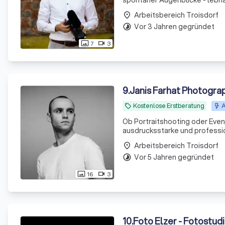
spontaner Augenblicke - lebha
könnt.
Arbeitsbereich Troisdorf
place
Vor 3 Jahren gegründet
timelapse
7
3
photo_size_select_actual
videocam
9
.
Janis Farhat Photogra
Kostenlose Erstberatung
A
local_offer
Ob Portraitshooting oder Eve
ausdrucksstarke und profession
Arbeitsbereich Troisdorf
place
Vor 5 Jahren gegründet
timelapse
16
3
photo_size_select_actual
videocam
10
.
Foto Elzer - Fotostud