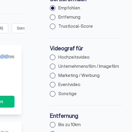
Empfohlen
Entfernung
Trustlocal-Score
85
)
Sonstige
(
211
)
Videograf für
(55)
Hochzeitsvideo
Unternehmensfilm / Imagefilm
Marketing / Werbung
Eventvideo
Sonstige
en
Entfernung
Bis zu 10km