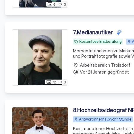
6
3
photo_size_select_actual
videocam
7
.
Medianautiker
Kostenlose Erstberatung
A
local_offer
Momentaufnahmen zu Markenze
und Portraitfotografie sowie Vi
Arbeitsbereich Troisdorf
place
Vor 21 Jahren gegründet
timelapse
72
3
photo_size_select_actual
videocam
8
.
Hochzeitsvideograf NR
Antwort innerhalb von 1 Stunde
Kein monotoner Hochzeitsfilm 