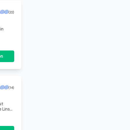
(22)
in
en
(14)
it
e Linse