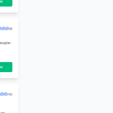
en
(8)
People-
en
(16)