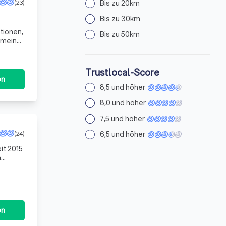
(23)
Bis zu 20km
Bis zu 30km
tionen,
Bis zu 50km
h meine
en.
Trustlocal-Score
en
8,5 und höher
8,0 und höher
7,5 und höher
(24)
6,5 und höher
eit
en