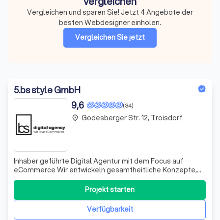
vergleichen
Vergleichen und sparen Sie! Jetzt 4 Angebote der
besten Webdesigner einholen.
Vergleichen Sie jetzt
5
.
bs style GmbH
9,6
(34)
Godesberger Str. 12, Troisdorf
place
Inhaber geführte Digital Agentur mit dem Focus auf
eCommerce Wir entwickeln gesamtheitliche Konzepte,
die von der Planung bis hin zur professionellen
Umsetzung darauf ausgelegt sind, maximalen Erfolg zu
Projekt starten
erreichen. Sie profitieren von unserem Erfahrungsschatz
von über 14 Jahren und ca. 300 realisiert
Verfügbarkeit