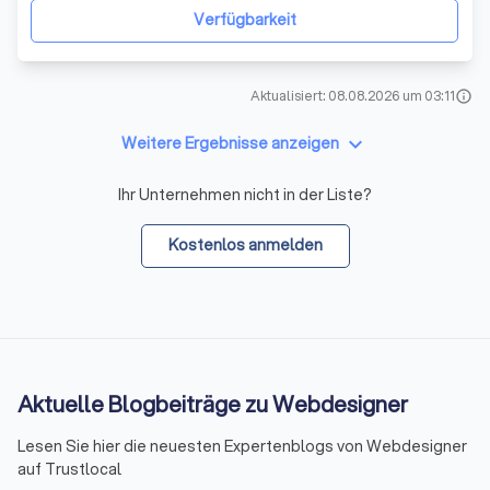
mit den Themen Design & Gestaltung, Videografie und
Verfügbarkeit
der Benu
Aktualisiert: 08.08.2026 um 03:11
info
keyboard_arrow_down
Weitere Ergebnisse anzeigen
Ihr Unternehmen nicht in der Liste?
Kostenlos anmelden
Aktuelle Blogbeiträge zu Webdesigner
Lesen Sie hier die neuesten Expertenblogs von Webdesigner
auf Trustlocal