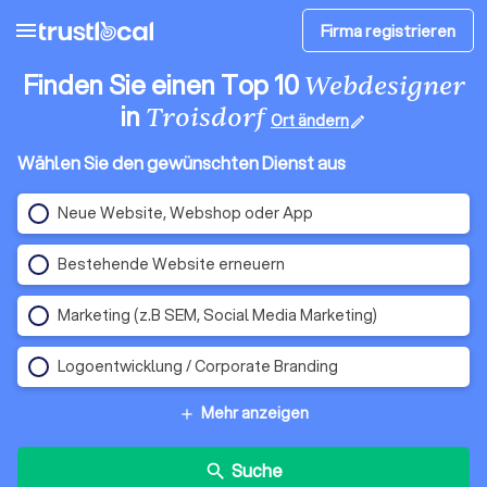
menu
Firma registrieren
Finden Sie einen Top 10
Webdesigner
in
Troisdorf
Ort ändern
edit
Wählen Sie den gewünschten Dienst aus
Neue Website, Webshop oder App
Bestehende Website erneuern
Marketing (z.B SEM, Social Media Marketing)
Logoentwicklung / Corporate Branding
Mehr anzeigen
add
Suche
search