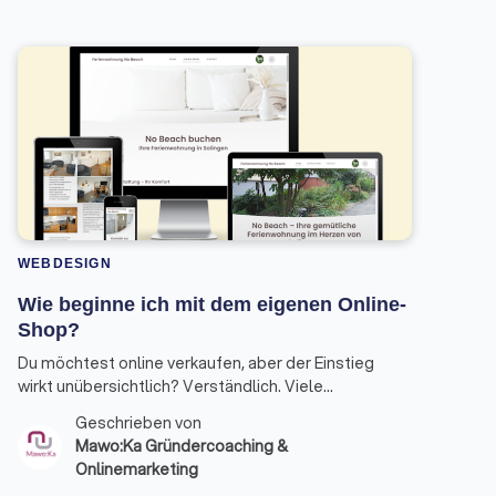
WEBDESIGN
Wie beginne ich mit dem eigenen Online-
Shop?
Du möchtest online verkaufen, aber der Einstieg
wirkt unübersichtlich? Verständlich. Viele
Gründer:innen wissen nicht, womit sie konkret
Geschrieben von
anfangen sollen – und verlieren Zeit in Details, bevor
Mawo:Ka Gründercoaching &
die Basis steht. Hier ist ein klarer Fahrplan, wie du
Onlinemarketing
deinen Online-Shop strukturiert aufbaust.