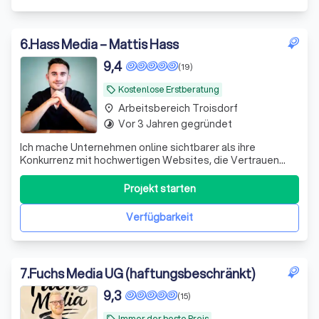
6
.
Hass Media – Mattis Hass
9,4
(19)
Kostenlose Erstberatung
local_offer
Arbeitsbereich Troisdorf
place
Vor 3 Jahren gegründet
timelapse
Ich mache Unternehmen online sichtbarer als ihre
Konkurrenz mit hochwertigen Websites, die Vertrauen
aufbauen, Anfragen oder Mitarbeiter bringen.
Performance statt leere Versprechen.
Projekt starten
Verfügbarkeit
7
.
Fuchs Media UG (haftungsbeschränkt)
9,3
(15)
Immer der beste Preis
local_offer