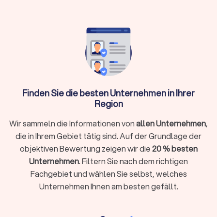
Trustlocal hilft: Vergleichen Sie bis zu vier
Angebote, prüfen Sie Portfolios und
Bewertungen transparent
Was macht ein professioneller
Finden Sie die besten Unternehmen in Ihrer
Webdesigner?
Region
Ein Webdesigner gestaltet, entwickelt und optimiert
Websites, damit sie technisch funktionieren, visuell
Wir sammeln die Informationen von
allen Unternehmen
,
überzeugen und bei Google gefunden werden. Er verbindet
die in Ihrem Gebiet tätig sind. Auf der Grundlage der
Design mit Strategie, Nutzerführung und technischer
objektiven Bewertung zeigen wir die
20 % besten
Umsetzung.
Ein professioneller Webdesigner in Troisdorf kennt lokale
Unternehmen
. Filtern Sie nach dem richtigen
Märkte, rechtliche Anforderungen wie Impressum und
Fachgebiet und wählen Sie selbst, welches
Datenschutz und gängige Content-Management-Systeme
Unternehmen Ihnen am besten gefällt.
(CMS). Ein guter Webdesigner liefert mehr als eine hübsche
Website. Er übersetzt Ihre Ziele in ein klares Konzept,
gestaltet eine strukturierte Benutzerführung und