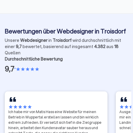
Bewertungen über Webdesigner in Troisdorf
Unsere
Webdesigner
in
Troisdorf
wird durchschnittlich mit
einer
9,7
bewertet, basierend auf insgesamt
4.382
aus
18
Quellen
Durchschnittliche Bewertung
9,7
•
star
star
star
star
star
star
star
star
star
star
star
star
sta
Ich habe mir von Matis Hass eine Website für meinen
Ausgeze
Betrieb in Wuppertal erstellen lassen und bin wirklich
mir ein
extrem zufrieden. Er versetzt sich tief in die Zielgruppe
Landing
hinein, arbeitet den Kundenavatar sauber heraus und
schnell