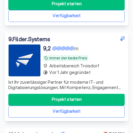
nachhaltig zu wachsen.
Projekt starten
Verfügbarkeit
9
.
Filder.Systems
9,2
(9)
Immer der beste Preis
local_offer
Arbeitsbereich Troisdorf
place
Vor 1 Jahr gegründet
timelapse
Ist Ihr zuverlässiger Partner für moderne IT- und
Digitalisierungslösungen. Mit Kompetenz, Engagement
und einem starken Servicegedanken unterstützen wir
unsere Kunden bei der Umsetzung individueller Projekte.
Projekt starten
Unser freundliches Support-Team steht Ihnen jederzeit
schnell, lösungsorientiert und persön
Verfügbarkeit