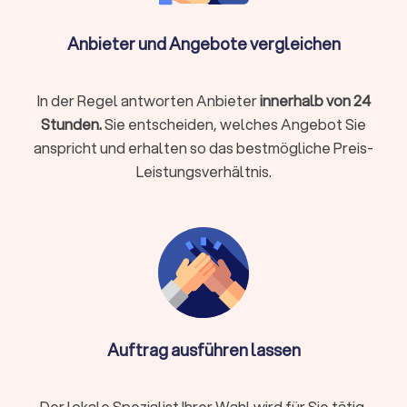
Umsetzung in CMS (z. B. WordPress/Webflow) oder Shop
(z. B. Shopify/Shopware)
Anbieter und Angebote vergleichen
Basis-SEO (saubere Struktur, Meta, Schema),
Performance-Tuning
In der Regel antworten Anbieter
innerhalb von 24
DSGVO-Basics (Cookie-Hinweis, Impressum/Datenschutz,
Stunden.
Sie entscheiden, welches Angebot Sie
ohne Rechtsberatung)
anspricht und erhalten so das bestmögliche Preis-
Übergabe, Schulung, Wartung/Updates
Leistungsverhältnis.
Spezialfälle
Webshop mit Zahlarten/Versandregeln, Produktvarianten,
Steuern
Integrationen (CRM, Newsletter, Buchung,
Mitgliederbereich)
Mehrsprachigkeit, Barrierearmut, Core Web Vitals
Auftrag ausführen lassen
Relaunch ohne Ranking-Verlust (Weiterleitungen, Tracking,
Consent)
Der lokale Spezialist Ihrer Wahl wird für Sie tätig.