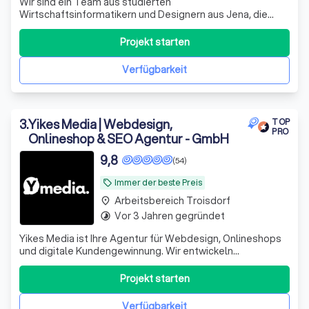
Wir sind ein Team aus studierten
Wirtschaftsinformatikern und Designern aus Jena, die
Unternehmen dabei unterstützen, sichtbarer zu werden
und neue Kunden zu gewinnen. Dabei setzen wir nicht nur
Projekt starten
auf modernes Webdesign, sondern auch auf Online-
Marketing, KI-Technologien und clevere
Verfügbarkeit
Automatisierungen,
3
.
Yikes Media | Webdesign,
TOP
PRO
Onlineshop & SEO Agentur - GmbH
9,8
(54)
Immer der beste Preis
local_offer
Arbeitsbereich Troisdorf
place
Vor 3 Jahren gegründet
timelapse
Yikes Media ist Ihre Agentur für Webdesign, Onlineshops
und digitale Kundengewinnung. Wir entwickeln
professionelle Websites mit WordPress, Workflow, Figma
und Onepage sowie leistungsstarke Shopify und
Projekt starten
WooCommerce Onlineshops, die gezielt Anfragen und
Umsatz steigern. Unser Fokus liegt auf SEO, Goo
Verfügbarkeit