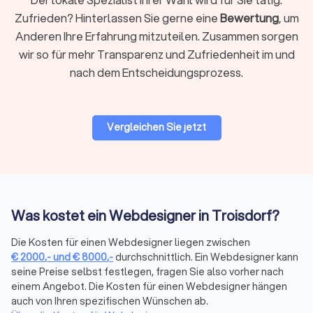
Über die Filter auf Trustlocal können Sie gezielt nach den
Zufrieden? Hinterlassen Sie gerne eine
Bewertung
, um
passenden Leistungen suchen: neue Website, Webshop oder
Anderen Ihre Erfahrung mitzuteilen. Zusammen sorgen
App, Relaunch bestehender Seiten, Marketing und SEO,
wir so für mehr Transparenz und Zufriedenheit im und
Logoentwicklung und Corporate Branding oder Design für
nach dem Entscheidungsprozess.
Printmedien. So finden Sie schnell den Anbieter, der zu Ihrem
Projekt passt.
Vergleichen Sie jetzt
CMS & Shop-Systeme: Welches System
passt zu Ihrem Projekt?
Die Wahl des richtigen Systems beeinflusst Funktionalität,
Kosten und Wartungsaufwand erheblich. Hier die wichtigsten
Optionen:
Was kostet ein Webdesigner in Troisdorf?
Die Kosten für einen Webdesigner liegen zwischen
WordPress vs. Webflow für Websites
€
2000
,-
und
€
8000
,-
durchschnittlich. Ein Webdesigner kann
WordPress
ist das weltweit am häufigsten genutzte CMS. Es
seine Preise selbst festlegen, fragen Sie also vorher nach
bietet maximale Flexibilität durch tausende Plugins, ist
einem Angebot. Die Kosten für einen Webdesigner hängen
kostengünstig im Hosting (ab 5-15 € monatlich) und eignet
auch von Ihren spezifischen Wünschen ab.