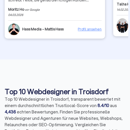
schreibt Texte, die genau die richtigen Kunden
Talha 
ansprechen. Seit die Seite online ist, bekommen wir
Moritz Ho
vor Google
14.02.202
täglich 2-4 organische Anfragen, ohne zusätzliche
04.03.2026
Werbekosten. Klare Empfehlung.
Hass Media – Mattis Hass
Profil ansehen
Top 10 Webdesigner in Troisdorf
Top 10 Webdesigner in Troisdorf, transparent bewertet mit
einem durchschnittlichen Trustlocal-Score von
8.4/10
aus
4,436
echten Bewertungen. Finden Sie professionelle
Webdesigner und Agenturen für neue Websites, Webshops,
Relaunches oder SEO-Optimierung. Vergleichen Sie