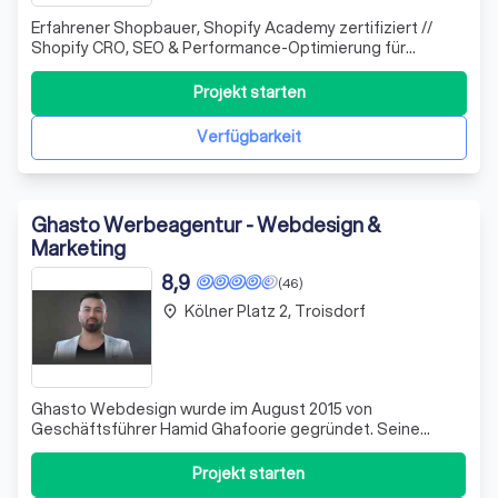
Erfahrener Shopbauer, Shopify Academy zertifiziert //
Shopify CRO, SEO & Performance-Optimierung für
Unternehmen, die mehr Umsatz aus bestehendem Traffic
erzielen wollen.
Projekt starten
Verfügbarkeit
Ghasto Werbeagentur - Webdesign &
Marketing
8,9
(46)
Kölner Platz 2, Troisdorf
place
Ghasto Webdesign wurde im August 2015 von
Geschäftsführer Hamid Ghafoorie gegründet. Seine
Begeisterung für neue und unkonventionelle
Herangehensweisen bestätigt sich in seinem Erfolg.
Projekt starten
Schon vor der Firmengründung befasste er sich intensiv