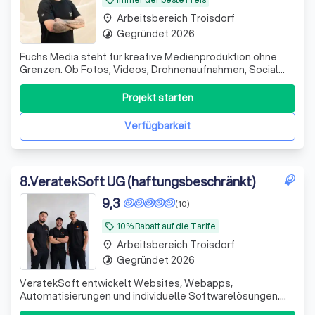
Arbeitsbereich Troisdorf
place
Gegründet 2026
timelapse
Fuchs Media steht für kreative Medienproduktion ohne
Grenzen. Ob Fotos, Videos, Drohnenaufnahmen, Social
Media Content, Imagefilme, Eventbegleitung, Werbeclips
oder Content für Unternehmen oder sie Privat, wir setzen
Projekt starten
Ideen professionell und modern um. Von kleinen Projekten
bis zu großen Produktione
Verfügbarkeit
8
.
VeratekSoft UG (haftungsbeschränkt)
9,3
(10)
10% Rabatt auf die Tarife
local_offer
Arbeitsbereich Troisdorf
place
Gegründet 2026
timelapse
VeratekSoft entwickelt Websites, Webapps,
Automatisierungen und individuelle Softwarelösungen.
Wir helfen Unternehmen, Prozesse zu digitalisieren und