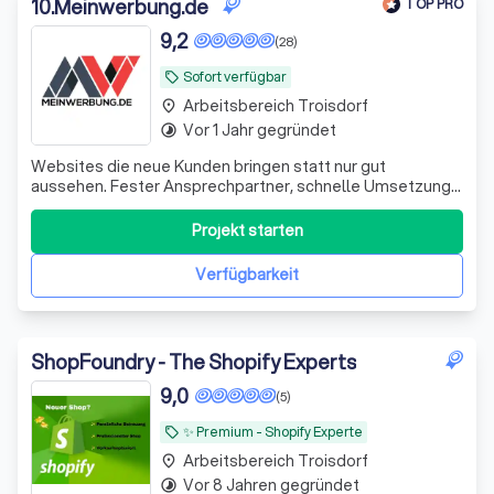
10
.
Meinwerbung.de
TOP PRO
9,2
(28)
Sofort verfügbar
local_offer
Arbeitsbereich Troisdorf
place
Vor 1 Jahr gegründet
timelapse
Websites die neue Kunden bringen statt nur gut
aussehen. Fester Ansprechpartner, schnelle Umsetzung
& 100% Geld-zurück-Garantie.
Projekt starten
Verfügbarkeit
ShopFoundry - The Shopify Experts
9,0
(5)
✨️ Premium - Shopify Experte
local_offer
Arbeitsbereich Troisdorf
place
Vor 8 Jahren gegründet
timelapse