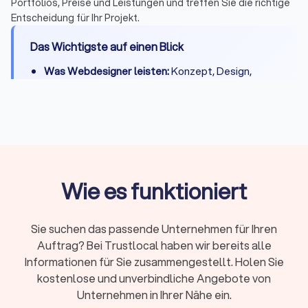
Portfolios, Preise und Leistungen und treffen Sie die richtige
Entscheidung für Ihr Projekt.
Das Wichtigste auf einen Blick
Was Webdesigner leisten:
Konzept, Design,
Entwicklung, CMS-Integration, Basis-SEO,
DSGVO-Konformität und Übergabe
Kosten:
500 - 2.000 € für einfache Seiten, 2.000 -
8.000 € für Unternehmenswebsites, 8.000 -
20.000 € für Shops
Projektdauer:
Kleine Websites 2-3 Wochen,
Wie es funktioniert
komplexe Projekte 4-8 Wochen
Freelancer oder Agentur:
Freelancer für kleinere
Sie suchen das passende Unternehmen für Ihren
Projekte und direkten Kontakt, Agentur für
Auftrag? Bei Trustlocal haben wir bereits alle
umfangreiche Shops und Teams
Informationen für Sie zusammengestellt. Holen Sie
Beliebte Systeme:
WordPress und Webflow für
kostenlose und unverbindliche Angebote von
Websites, Shopify und Shopware für Online-
Unternehmen in Ihrer Nähe ein.
Shops