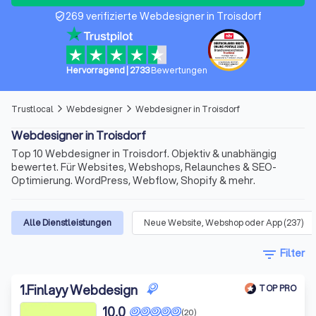
269 verifizierte Webdesigner in Troisdorf
verified_user
Hervorragend
|
2733
Bewertungen
Trustlocal
Webdesigner
Webdesigner in Troisdorf
arrow_forward_ios
arrow_forward_ios
Webdesigner in Troisdorf
Top 10 Webdesigner in Troisdorf. Objektiv & unabhängig
bewertet. Für Websites, Webshops, Relaunches & SEO-
Optimierung. WordPress, Webflow, Shopify & mehr.
Alle Dienstleistungen
Neue Website, Webshop oder App
(
237
)
filter_list
Filter
1
.
Finlayy Webdesign
TOP PRO
10,0
(20)