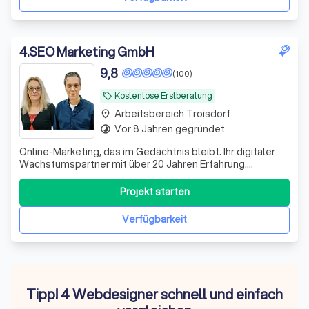
4
.
SEO Marketing GmbH
9,8
(100)
Kostenlose Erstberatung
local_offer
Arbeitsbereich Troisdorf
place
Vor 8 Jahren gegründet
timelapse
Online-Marketing, das im Gedächtnis bleibt. Ihr digitaler
Wachstumspartner mit über 20 Jahren Erfahrung.
Zukunftssichere Strategien, messbare Ergebnisse,
persönliche Ansprechpartner & mehr!
Projekt starten
Verfügbarkeit
Tipp! 4 Webdesigner schnell und einfach