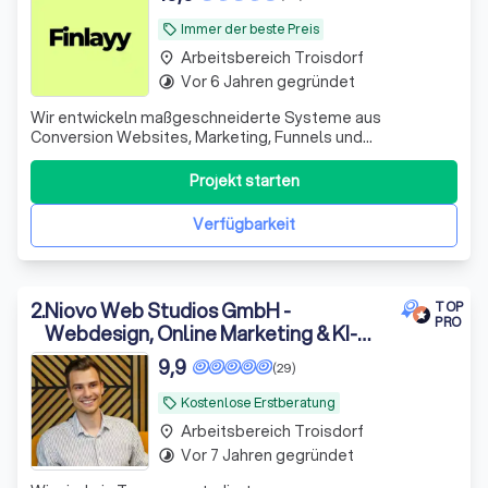
Immer der beste Preis
local_offer
Arbeitsbereich Troisdorf
place
Vor 6 Jahren gegründet
timelapse
Wir entwickeln maßgeschneiderte Systeme aus
Conversion Websites, Marketing, Funnels und
Automationen für B2B-Dienstleister, die Besucher in
qualifizierte Leads und Kunden verwandeln.
Projekt starten
Verfügbarkeit
2
.
Niovo Web Studios GmbH -
TOP
PRO
Webdesign, Online Marketing & KI-
Automatisierung
9,9
(29)
Kostenlose Erstberatung
local_offer
Arbeitsbereich Troisdorf
place
Vor 7 Jahren gegründet
timelapse